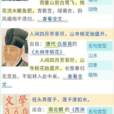
西塞山前白鹭飞，桃
动物
花流水鳜鱼肥。
青箬笠，绿蓑衣，斜
风细雨不须归。
...查看全文...
人间四月芳菲尽，山寺桃花始盛开。
出自：
唐代
白居易
的
名句类型
《大林寺桃花》
山水
人间四月芳菲尽，山
四季
寺桃花始盛开。
长恨春归
植物
无觅处，不知转入此中来。
...查看全
文...
低头弄莲子，莲子清如水。
出自：
南北朝
的
《西洲
名句类型