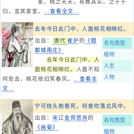
家。桃之夭夭，有蕡其实。之子于
归，宜其家室。
...查看全文...
去年今日此门中，人面桃花相映红。
出自：
唐代
崔护
的
《题
名句类型
都城南庄》
植物
去年今日此门中，人
人生
面桃花相映红。
人面不知
人物
何处去，桃花依旧笑春风。
...查看全
文...
宁可枝头抱香死，何曾吹落北风中。
出自：
宋
辽
金
郑思肖
的
名句类型
《画菊》
植物