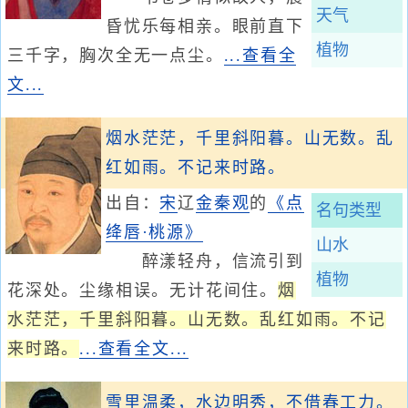
天气
昏忧乐每相亲。眼前直下
植物
三千字，胸次全无一点尘。
...查看全
文...
烟水茫茫，千里斜阳暮。山无数。乱
红如雨。不记来时路。
出自：
宋
辽
金
秦观
的
《点
名句类型
绛唇·桃源》
山水
醉漾轻舟，信流引到
植物
花深处。尘缘相误。无计花间住。
烟
水茫茫，千里斜阳暮。山无数。乱红如雨。不记
来时路。
...查看全文...
雪里温柔，水边明秀，不借春工力。