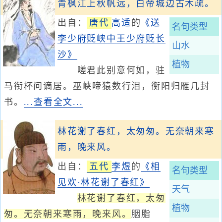
青枫江上秋帆远，白帝城边古木疏。
出自：
唐代
高适
的
《送
名句类型
李少府贬峡中王少府贬长
山水
沙》
植物
嗟君此别意何如，驻
马衔杯问谪居。巫峡啼猿数行泪，衡阳归雁几封
书。
...查看全文...
林花谢了春红，太匆匆。无奈朝来寒
雨，晚来风。
出自：
五代
李煜
的
《相
名句类型
见欢·林花谢了春红》
天气
林花谢了春红，太匆
植物
匆。无奈朝来寒雨，晚来风。
胭脂