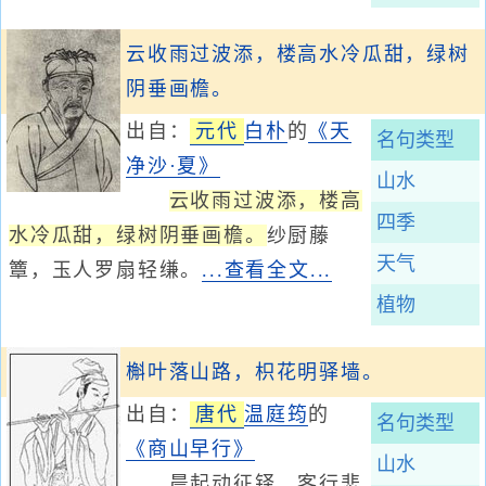
云收雨过波添，楼高水冷瓜甜，绿树
阴垂画檐。
出自：
元代
白朴
的
《天
名句类型
净沙·夏》
山水
云收雨过波添，楼高
四季
水冷瓜甜，绿树阴垂画檐。
纱厨藤
天气
簟，玉人罗扇轻缣。
...查看全文...
植物
槲叶落山路，枳花明驿墙。
出自：
唐代
温庭筠
的
名句类型
《商山早行》
山水
晨起动征铎，客行悲