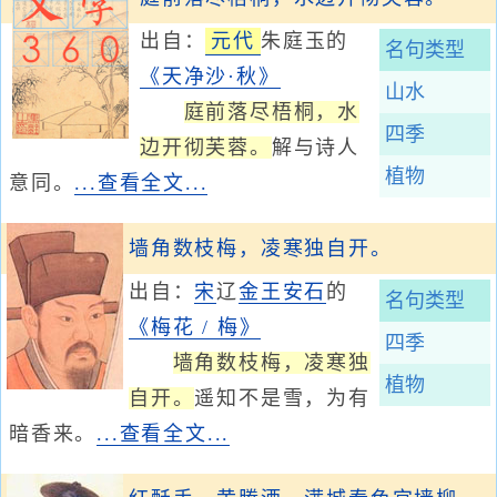
出自：
元代
朱庭玉的
名句类型
《天净沙·秋》
山水
庭前落尽梧桐，水
四季
边开彻芙蓉。
解与诗人
植物
意同。
...查看全文...
墙角数枝梅，凌寒独自开。
出自：
宋
辽
金
王安石
的
名句类型
《梅花 / 梅》
四季
墙角数枝梅，凌寒独
植物
自开。
遥知不是雪，为有
暗香来。
...查看全文...