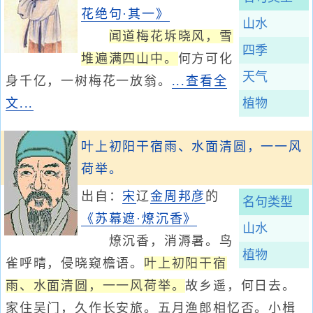
花绝句·其一》
山水
闻道梅花坼晓风，雪
四季
堆遍满四山中。
何方可化
天气
身千亿，一树梅花一放翁。
...查看全
文...
植物
叶上初阳干宿雨、水面清圆，一一风
荷举。
出自：
宋
辽
金
周邦彦
的
名句类型
《苏幕遮·燎沉香》
山水
燎沉香，消溽暑。鸟
植物
雀呼晴，侵晓窥檐语。
叶上初阳干宿
雨、水面清圆，一一风荷举。
故乡遥，何日去。
家住吴门，久作长安旅。五月渔郎相忆否。小楫