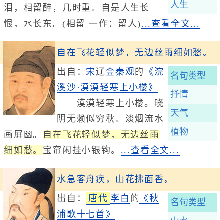
人生
泪，相留醉，几时重。自是人生长
恨，水长东。(相留 一作：留人)
...查看全文...
自在飞花轻似梦，无边丝雨细如愁。
出自：
宋
辽
金
秦观
的
《浣
名句类型
溪沙·漠漠轻寒上小楼》
抒情
漠漠轻寒上小楼。晓
天气
阴无赖似穷秋。淡烟流水
植物
画屏幽。
自在飞花轻似梦，无边丝雨
细如愁。
宝帘闲挂小银钩。
...查看全文...
水急客舟疾，山花拂面香。
出自：
唐代
李白
的
《秋
名句类型
浦歌十七首》