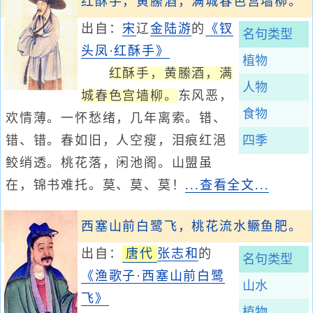
红酥手，黄縢酒，满城春色宫墙柳。
出自：
宋
辽
金
陆游
的
《钗
名句类型
头凤·红酥手》
植物
红酥手，黄縢酒，满
人物
城春色宫墙柳。
东风恶，
食物
欢情薄。一怀愁绪，几年离索。错、
错、错。春如旧，人空瘦，泪痕红浥
四季
鲛绡透。桃花落，闲池阁。山盟虽
在，锦书难托。莫、莫、莫！
...查看全文...
西塞山前白鹭飞，桃花流水鳜鱼肥。
出自：
唐代
张志和
的
名句类型
《渔歌子·西塞山前白鹭
山水
飞》
植物