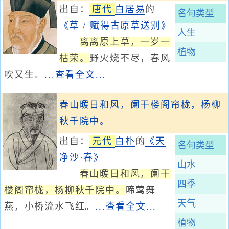
出自：
唐代
白居易
的
名句类型
《草 / 赋得古原草送别》
人生
离离原上草，一岁一
植物
枯荣。
野火烧不尽，春风
吹又生。
...查看全文...
春山暖日和风，阑干楼阁帘栊，杨柳
秋千院中。
出自：
元代
白朴
的
《天
名句类型
净沙·春》
山水
春山暖日和风，阑干
四季
楼阁帘栊，杨柳秋千院中。
啼莺舞
天气
燕，小桥流水飞红。
...查看全文...
植物