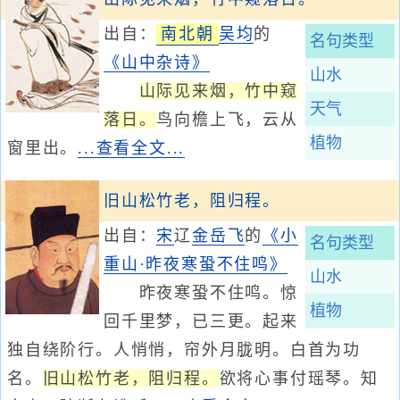
出自：
南北朝
吴均
的
名句类型
《山中杂诗》
山水
山际见来烟，竹中窥
天气
落日。
鸟向檐上飞，云从
植物
窗里出。
...查看全文...
旧山松竹老，阻归程。
出自：
宋
辽
金
岳飞
的
《小
名句类型
重山·昨夜寒蛩不住鸣》
山水
昨夜寒蛩不住鸣。惊
植物
回千里梦，已三更。起来
独自绕阶行。人悄悄，帘外月胧明。白首为功
名。
旧山松竹老，阻归程。
欲将心事付瑶琴。知