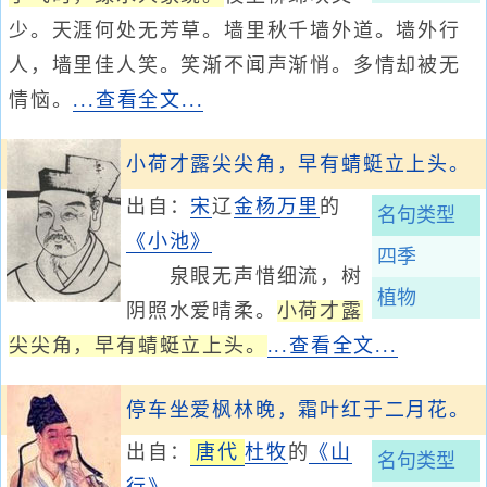
少。天涯何处无芳草。墙里秋千墙外道。墙外行
人，墙里佳人笑。笑渐不闻声渐悄。多情却被无
情恼。
...查看全文...
小荷才露尖尖角，早有蜻蜓立上头。
出自：
宋
辽
金
杨万里
的
名句类型
《小池》
四季
泉眼无声惜细流，树
植物
阴照水爱晴柔。
小荷才露
尖尖角，早有蜻蜓立上头。
...查看全文...
停车坐爱枫林晚，霜叶红于二月花。
出自：
唐代
杜牧
的
《山
名句类型