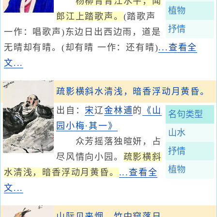
杨柳青青江水平，闻
植物
郎江上踏歌声。
(踏歌声
抒情
一作：唱歌声)东边日出西边雨，道是
无晴却有晴。(却有晴 一作：还有晴)
...查看全
文...
疏影横斜水清浅，暗香浮动月黄昏。
出自：
宋
辽
金
林逋
的
《山
名句类型
园小梅·其一》
山水
众芳摇落独暄妍，占
抒情
尽风情向小园。
疏影横斜
植物
水清浅，暗香浮动月黄昏。
...查看全
文...
山际见来烟，竹中窥落日。