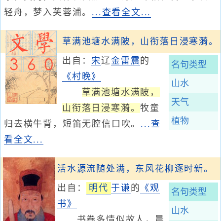
轻舟，梦入芙蓉浦。
...查看全文...
草满池塘水满陂，山衔落日浸寒漪。
出自：
宋
辽
金
雷震
的
名句类型
《村晚》
山水
草满池塘水满陂，
天气
山衔落日浸寒漪。
牧童
植物
归去横牛背，短笛无腔信口吹。
...查
看全文...
活水源流随处满，东风花柳逐时新。
出自：
明代
于谦
的
《观
名句类型
书》
山水
书卷多情似故人，晨