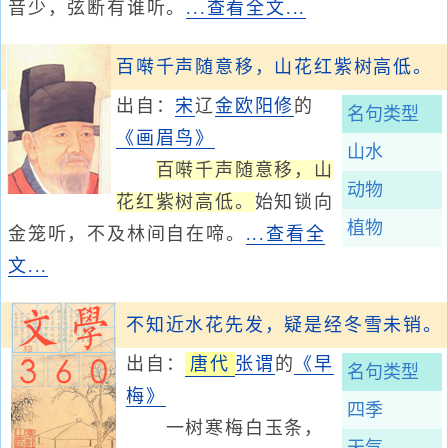
音少，弦断有谁听。
...查看全文...
百啭千声随意移，山花红紫树高低。
出自：
宋
辽
金
欧阳修
的
名句类型
《画眉鸟》
山水
百啭千声随意移，山
动物
花红紫树高低。
始知锁向
植物
金笼听，不及林间自在啼。
...查看全
文...
不知近水花先发，疑是经冬雪未销。
出自：
唐代
张谓
的
《早
名句类型
梅》
四季
一树寒梅白玉条，