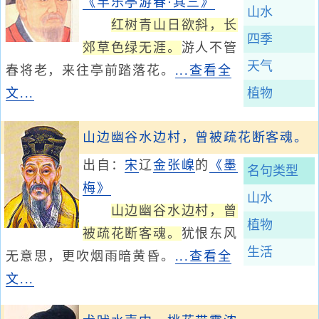
《丰乐亭游春·其三》
山水
红树青山日欲斜，长
四季
郊草色绿无涯。
游人不管
天气
春将老，来往亭前踏落花。
...查看全
文...
植物
山边幽谷水边村，曾被疏花断客魂。
出自：
宋
辽
金
张嵲
的
《墨
名句类型
梅》
山水
山边幽谷水边村，曾
植物
被疏花断客魂。
犹恨东风
生活
无意思，更吹烟雨暗黄昏。
...查看全
文...