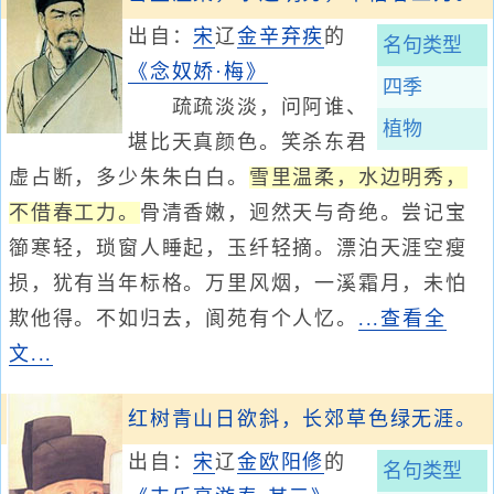
出自：
宋
辽
金
辛弃疾
的
名句类型
《念奴娇·梅》
四季
疏疏淡淡，问阿谁、
植物
堪比天真颜色。笑杀东君
虚占断，多少朱朱白白。
雪里温柔，水边明秀，
不借春工力。
骨清香嫩，迥然天与奇绝。尝记宝
篽寒轻，琐窗人睡起，玉纤轻摘。漂泊天涯空瘦
损，犹有当年标格。万里风烟，一溪霜月，未怕
欺他得。不如归去，阆苑有个人忆。
...查看全
文...
红树青山日欲斜，长郊草色绿无涯。
出自：
宋
辽
金
欧阳修
的
名句类型