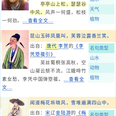
亭亭山上松，瑟瑟谷
天气
中风。
风声一何盛，松枝
植物
一何劲。
...查看全文...
昆山玉碎凤凰叫，芙蓉泣露香兰笑。
出自：
唐代
李贺
的
《李
名句类型
凭箜篌引》
山水
吴丝蜀桐张高秋，空
动物
山凝云颓不流。江娥啼竹
植物
素女愁，李凭中国弹箜篌。
...查看全
文...
闻道梅花坼晓风，雪堆遍满四山中。
出自：
宋
辽
金
陆游
的
《梅
名句类型