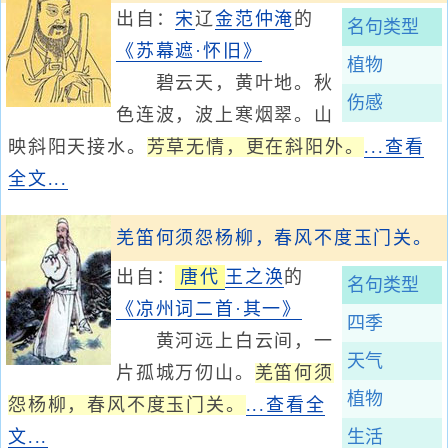
出自：
宋
辽
金
范仲淹
的
名句类型
《苏幕遮·怀旧》
植物
碧云天，黄叶地。秋
伤感
色连波，波上寒烟翠。山
映斜阳天接水。
芳草无情，更在斜阳外。
...查看
全文...
羌笛何须怨杨柳，春风不度玉门关。
出自：
唐代
王之涣
的
名句类型
《凉州词二首·其一》
四季
黄河远上白云间，一
天气
片孤城万仞山。
羌笛何须
植物
怨杨柳，春风不度玉门关。
...查看全
文...
生活