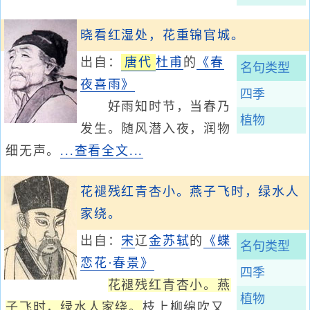
晓看红湿处，花重锦官城。
出自：
唐代
杜甫
的
《春
名句类型
夜喜雨》
四季
好雨知时节，当春乃
植物
发生。随风潜入夜，润物
细无声。
...查看全文...
花褪残红青杏小。燕子飞时，绿水人
家绕。
出自：
宋
辽
金
苏轼
的
《蝶
名句类型
恋花·春景》
四季
花褪残红青杏小。燕
植物
子飞时，绿水人家绕。
枝上柳绵吹又