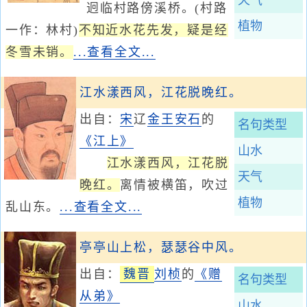
天气
迥临村路傍溪桥。(村路
植物
一作：林村)
不知近水花先发，疑是经
冬雪未销。
...查看全文...
江水漾西风，江花脱晚红。
出自：
宋
辽
金
王安石
的
名句类型
《江上》
山水
江水漾西风，江花脱
天气
晚红。
离情被横笛，吹过
植物
乱山东。
...查看全文...
亭亭山上松，瑟瑟谷中风。
出自：
魏晋
刘桢
的
《赠
名句类型
从弟》
山水