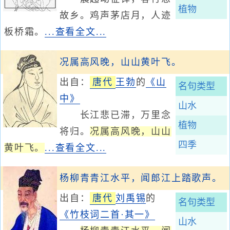
植物
故乡。鸡声茅店月，人迹
板桥霜。
...查看全文...
况属高风晚，山山黄叶飞。
出自：
唐代
王勃
的
《山
名句类型
中》
山水
长江悲已滞，万里念
植物
将归。
况属高风晚，山山
四季
黄叶飞。
...查看全文...
杨柳青青江水平，闻郎江上踏歌声。
出自：
唐代
刘禹锡
的
名句类型
《竹枝词二首·其一》
山水