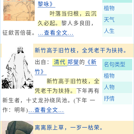
黎咏》
植物
叶落当归根，云沉
天气
久必起。
黎人多良田，
人生
征歛苦倍蓰。
...查看全文...
新竹高于旧竹枝，全凭老干为扶持。
出自：
清代
郑燮
的
《新
名句类型
竹》
植物
新竹高于旧竹枝，全
人物
凭老干为扶持。
下年再有
抒情
新生者，十丈龙孙绕凤池。(下年 一
作：明年)
...查看全文...
离离原上草，一岁一枯荣。