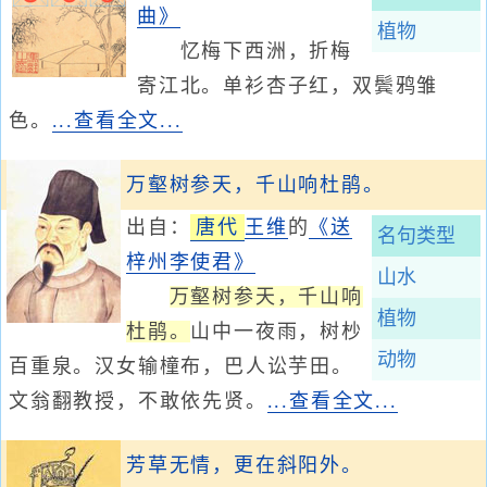
曲》
植物
忆梅下西洲，折梅
寄江北。单衫杏子红，双鬓鸦雏
色。
...查看全文...
万壑树参天，千山响杜鹃。
出自：
唐代
王维
的
《送
名句类型
梓州李使君》
山水
万壑树参天，千山响
植物
杜鹃。
山中一夜雨，树杪
动物
百重泉。汉女输橦布，巴人讼芋田。
文翁翻教授，不敢依先贤。
...查看全文...
芳草无情，更在斜阳外。