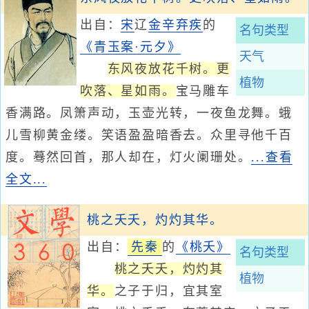
出自：
宋
辽
金
辛弃疾
的
名句类型
《青玉案·元夕》
天气
东风夜放花千树。更
植物
吹落、星如雨。
宝马雕车
香满路。凤箫声动，玉壶光转，一夜鱼龙舞。蛾
儿雪柳黄金缕。笑语盈盈暗香去。众里寻他千百
度。蓦然回首，那人却在，灯火阑珊处。
...查看
全文...
桃之夭夭，灼灼其华。
出自：
先秦
的
《桃夭》
名句类型
桃之夭夭，灼灼其
植物
华。
之子于归，宜其室