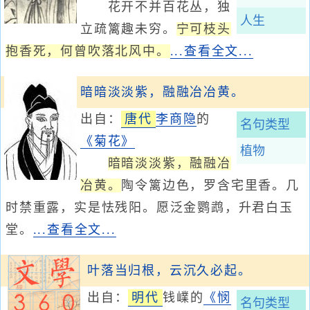
花开不并百花丛，独
人生
立疏篱趣未穷。
宁可枝头
抱香死，何曾吹落北风中。
...查看全文...
暗暗淡淡紫，融融冶冶黄。
出自：
唐代
李商隐
的
名句类型
《菊花》
植物
暗暗淡淡紫，融融冶
冶黄。
陶令篱边色，罗含宅里香。几
时禁重露，实是怯残阳。愿泛金鹦鹉，升君白玉
堂。
...查看全文...
叶落当归根，云沉久必起。
出自：
明代
钱嶫的
《悯
名句类型