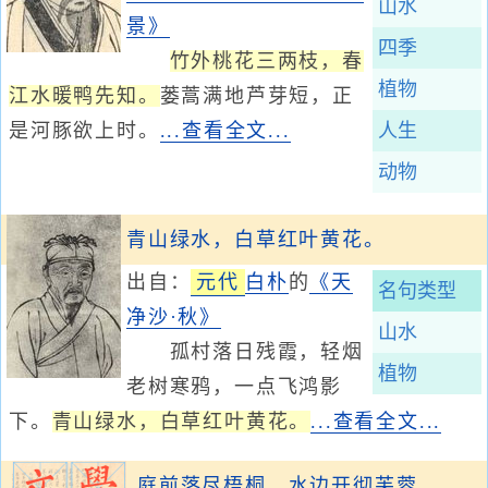
山水
景》
四季
竹外桃花三两枝，春
植物
江水暖鸭先知。
蒌蒿满地芦芽短，正
是河豚欲上时。
...查看全文...
人生
动物
青山绿水，白草红叶黄花。
出自：
元代
白朴
的
《天
名句类型
净沙·秋》
山水
孤村落日残霞，轻烟
植物
老树寒鸦，一点飞鸿影
下。
青山绿水，白草红叶黄花。
...查看全文...
庭前落尽梧桐，水边开彻芙蓉。