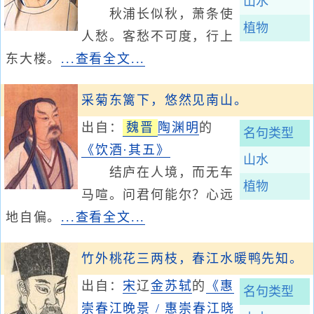
山水
秋浦长似秋，萧条使
植物
人愁。客愁不可度，行上
东大楼。
...查看全文...
采菊东篱下，悠然见南山。
出自：
魏晋
陶渊明
的
名句类型
《饮酒·其五》
山水
结庐在人境，而无车
植物
马喧。问君何能尔？心远
地自偏。
...查看全文...
竹外桃花三两枝，春江水暖鸭先知。
出自：
宋
辽
金
苏轼
的
《惠
名句类型
崇春江晚景 / 惠崇春江晓