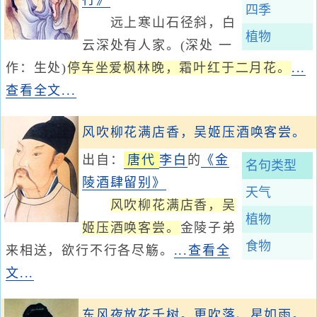
行》
四季
远上寒山石径斜，白
植物
云深处有人家。(深处 一
作：生处)
停车坐爱枫林晚，霜叶红于二月花。
...
查看全文...
风吹柳花满店香，吴姬压酒唤客尝。
出自：
唐代
李白
的
《金
名句类型
陵酒肆留别》
天气
风吹柳花满店香，吴
植物
姬压酒唤客尝。
金陵子弟
食物
来相送，欲行不行各尽觞。
...查看全
文...
东风夜放花千树。更吹落、星如雨。