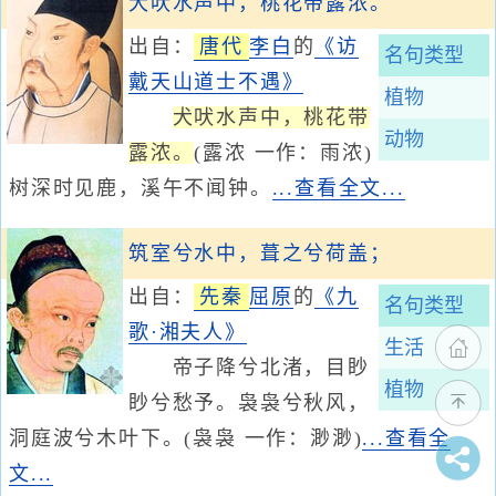
犬吠水声中，桃花带露浓。
出自：
唐代
李白
的
《访
名句类型
戴天山道士不遇》
植物
犬吠水声中，桃花带
动物
露浓。
(露浓 一作：雨浓)
树深时见鹿，溪午不闻钟。
...查看全文...
筑室兮水中，葺之兮荷盖；
出自：
先秦
屈原
的
《九
名句类型
歌·湘夫人》
生活
帝子降兮北渚，目眇
植物
眇兮愁予。袅袅兮秋风，
洞庭波兮木叶下。(袅袅 一作：渺渺)
...查看全
文...