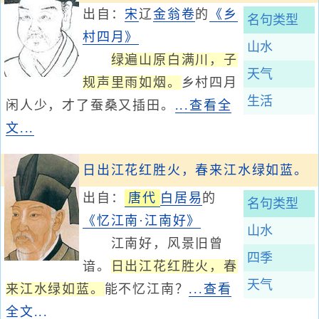
出自：
宋
辽
金
翁卷
的
《乡
名句类型
村四月》
山水
绿遍山原白满川，子
天气
规声里雨如烟。
乡村四月
生活
闲人少，才了蚕桑又插田。
...查看全
文...
日出江花红胜火，春来江水绿如蓝。
出自：
唐代
白居易
的
名句类型
《忆江南·江南好》
山水
江南好，风景旧曾
四季
谙。
日出江花红胜火，春
天气
来江水绿如蓝。
能不忆江南？
...查看
全文...