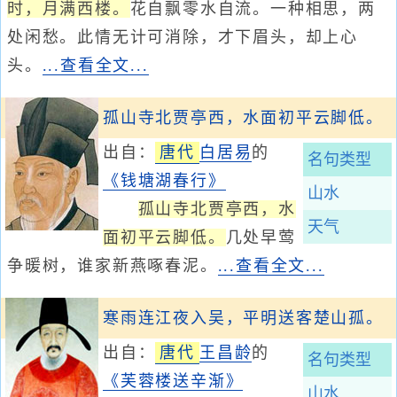
时，月满西楼。
花自飘零水自流。一种相思，两
处闲愁。此情无计可消除，才下眉头，却上心
头。
...查看全文...
孤山寺北贾亭西，水面初平云脚低。
出自：
唐代
白居易
的
名句类型
《钱塘湖春行》
山水
孤山寺北贾亭西，水
天气
面初平云脚低。
几处早莺
争暖树，谁家新燕啄春泥。
...查看全文...
寒雨连江夜入吴，平明送客楚山孤。
出自：
唐代
王昌龄
的
名句类型
《芙蓉楼送辛渐》
山水