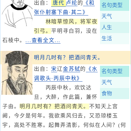
出自：
唐代
卢纶
的
《和
名句类型
张仆射塞下曲·其二》
天气
林暗草惊风，将军夜
人生
引弓。
平明寻白羽，没在
生活
石棱中。
...查看全文...
明月几时有？把酒问青天。
出自：
宋
辽
金
苏轼
的
《水
名句类型
调歌头·丙辰中秋》
天气
丙辰中秋，欢饮达
食物
旦，大醉，作此篇，兼怀
子由。
明月几时有？把酒问青天。
不知天上宫
阙，今夕是何年。我欲乘风归去，又恐琼楼玉
宇，高处不胜寒。起舞弄清影，何似在人间？(何