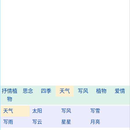
抒情植
思念
四季
天气
写风
植物
爱情
物
天气
太阳
写风
写雪
写雨
写云
星星
月亮