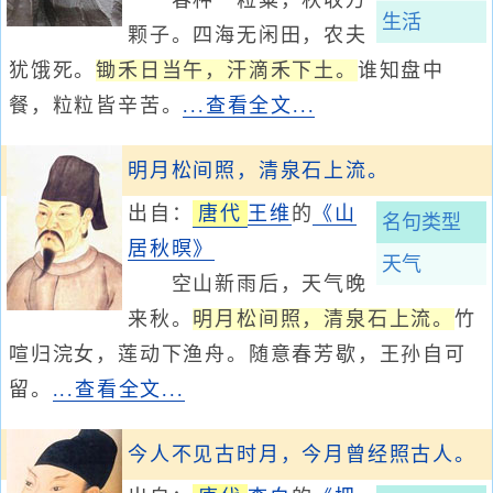
春种一粒粟，秋收万
生活
颗子。四海无闲田，农夫
犹饿死。
锄禾日当午，汗滴禾下土。
谁知盘中
餐，粒粒皆辛苦。
...查看全文...
明月松间照，清泉石上流。
出自：
唐代
王维
的
《山
名句类型
居秋暝》
天气
空山新雨后，天气晚
来秋。
明月松间照，清泉石上流。
竹
喧归浣女，莲动下渔舟。随意春芳歇，王孙自可
留。
...查看全文...
今人不见古时月，今月曾经照古人。