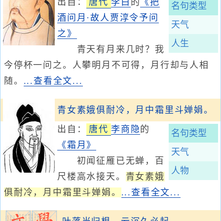
出自：
唐代
李白
的
《把
名句类型
酒问月·故人贾淳令予问
天气
之》
人生
青天有月来几时？我
今停杯一问之。人攀明月不可得，月行却与人相
随。
...查看全文...
青女素娥俱耐冷，月中霜里斗婵娟。
出自：
唐代
李商隐
的
名句类型
《霜月》
天气
初闻征雁已无蝉，百
人物
尺楼高水接天。
青女素娥
俱耐冷，月中霜里斗婵娟。
...查看全文...