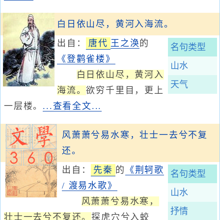
白日依山尽，黄河入海流。
出自：
唐代
王之涣
的
名句类型
《登鹳雀楼》
山水
白日依山尽，黄河入
天气
海流。
欲穷千里目，更上
一层楼。
...查看全文...
风萧萧兮易水寒，壮士一去兮不复
还。
出自：
先秦
的
《荆轲歌
名句类型
/ 渡易水歌》
山水
风萧萧兮易水寒，
抒情
壮士一去兮不复还。
探虎穴兮入蛟