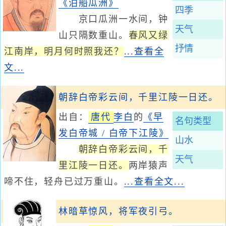
《泊船瓜洲》
四季
京口瓜洲一水间，钟
天气
山只隔数重山。
春风又绿
抒情
江南岸，明月何时照我还？
...查看全
文...
朝辞白帝彩云间，千里江陵一日还。
出自：
唐代
李白
的
《早
名句类型
发白帝城 / 白帝下江陵》
山水
朝辞白帝彩云间，千
天气
里江陵一日还。
两岸猿声
啼不住，轻舟已过万重山。
...查看全文...
林暗草惊风，将军夜引弓。