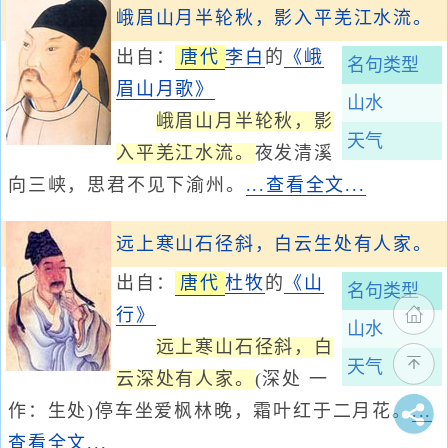
峨眉山月半轮秋，影入平羌江水流。
出自：
唐代
李白
的
《峨
名句类型
眉山月歌》
山水
峨眉山月半轮秋，影
天气
入平羌江水流。
夜发清溪
向三峡，思君不见下渝州。
...查看全文...
远上寒山石径斜，白云生处有人家。
出自：
唐代
杜牧
的
《山
名句类型
行》
山水
远上寒山石径斜，白
天气
云深处有人家。
(深处 一
作：生处)停车坐爱枫林晚，霜叶红于二月花。
...
查看全文...