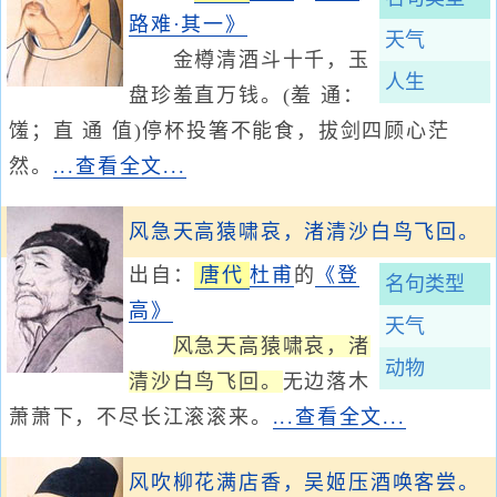
路难·其一》
天气
金樽清酒斗十千，玉
人生
盘珍羞直万钱。(羞 通：
馐；直 通 值)停杯投箸不能食，拔剑四顾心茫
然。
...查看全文...
风急天高猿啸哀，渚清沙白鸟飞回。
出自：
唐代
杜甫
的
《登
名句类型
高》
天气
风急天高猿啸哀，渚
动物
清沙白鸟飞回。
无边落木
萧萧下，不尽长江滚滚来。
...查看全文...
风吹柳花满店香，吴姬压酒唤客尝。