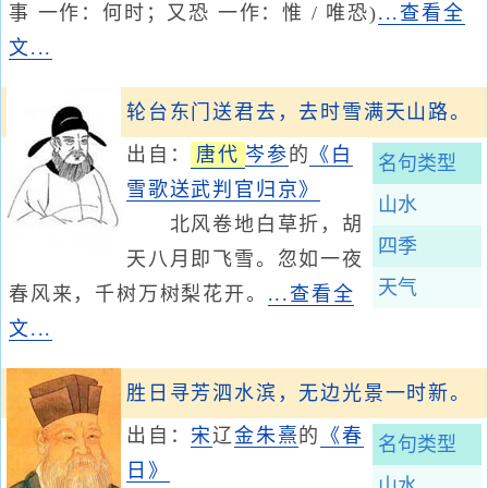
事 一作：何时；又恐 一作：惟 / 唯恐)
...查看全
文...
轮台东门送君去，去时雪满天山路。
出自：
唐代
岑参
的
《白
名句类型
雪歌送武判官归京》
山水
北风卷地白草折，胡
四季
天八月即飞雪。忽如一夜
天气
春风来，千树万树梨花开。
...查看全
文...
胜日寻芳泗水滨，无边光景一时新。
出自：
宋
辽
金
朱熹
的
《春
名句类型
日》
山水