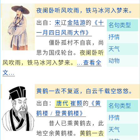
夜阑卧听风吹雨，铁马冰河入梦来。
出自：
宋
辽
金
陆游
的
《十
名句类型
一月四日风雨大作》
抒情
僵卧孤村不自哀，尚
天气
思为国戍轮台。
夜阑卧听
动物
风吹雨，铁马冰河入梦来。
...查看全
文...
黄鹤一去不复返，白云千载空悠悠。
出自：
唐代
崔颢
的
《黄
名句类型
鹤楼 / 登黄鹤楼》
抒情
昔人已乘黄鹤去，此
天气
地空余黄鹤楼。
黄鹤一去