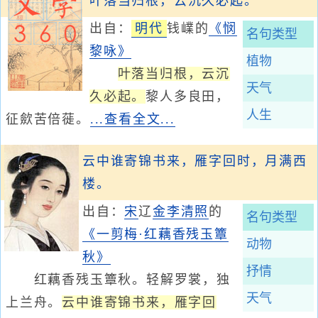
叶落当归根，云沉久必起。
出自：
明代
钱嶫的
《悯
名句类型
黎咏》
植物
叶落当归根，云沉
天气
久必起。
黎人多良田，
人生
征歛苦倍蓰。
...查看全文...
云中谁寄锦书来，雁字回时，月满西
楼。
出自：
宋
辽
金
李清照
的
名句类型
《一剪梅·红藕香残玉簟
动物
秋》
抒情
红藕香残玉簟秋。轻解罗裳，独
天气
上兰舟。
云中谁寄锦书来，雁字回