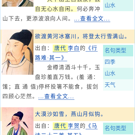
山水
自无心水自闲。
何必奔冲
山下去，更添波浪向人间。
...查看全文...
欲渡黄河冰塞川，将登太行雪满山。
出自：
唐代
李白
的
《行
名句类型
路难·其一》
四季
金樽清酒斗十千，玉
山水
盘珍羞直万钱。(羞 通：
天气
馐；直 通 值)停杯投箸不能食，拔剑
四顾心茫然。
...查看全文...
大漠沙如雪，燕山月似钩。
出自：
唐代
李贺
的
《马
名句类型