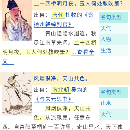
二十四桥明月夜，玉人何处教吹箫？
出自：
唐代
杜牧
的
《寄
名句类型
扬州韩绰判官》
天气
青山隐隐水迢迢，秋
人物
尽江南草未凋。
二十四桥
生活
明月夜，玉人何处教吹箫？
...查看全
文...
风烟俱净，天山共色。
出自：
南北朝
吴均
的
名句类型
《与朱元思书》
山水
风烟俱净，天山共
天气
色。
从流飘荡，任意东
西。自富阳至桐庐一百许里，奇山异水，天下独