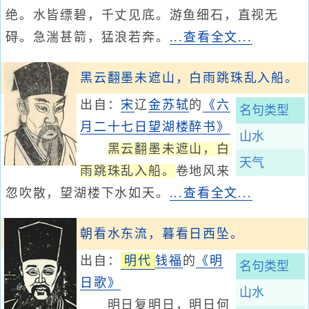
绝。水皆缥碧，千丈见底。游鱼细石，直视无
碍。急湍甚箭，猛浪若奔。
...查看全文...
黑云翻墨未遮山，白雨跳珠乱入船。
出自：
宋
辽
金
苏轼
的
《六
名句类型
月二十七日望湖楼醉书》
山水
黑云翻墨未遮山，白
天气
雨跳珠乱入船。
卷地风来
忽吹散，望湖楼下水如天。
...查看全文...
朝看水东流，暮看日西坠。
出自：
明代
钱福
的
《明
名句类型
日歌》
山水
明日复明日，明日何