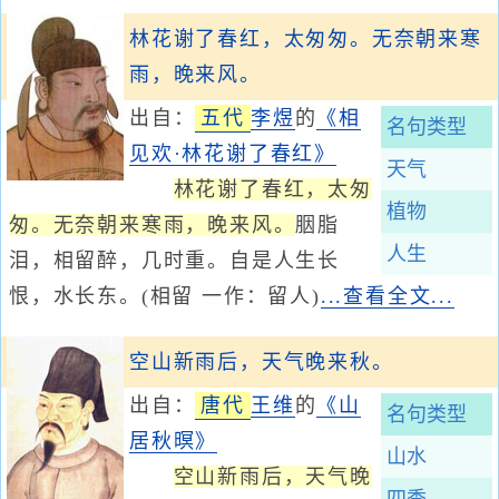
林花谢了春红，太匆匆。无奈朝来寒
雨，晚来风。
出自：
五代
李煜
的
《相
名句类型
见欢·林花谢了春红》
天气
林花谢了春红，太匆
植物
匆。无奈朝来寒雨，晚来风。
胭脂
人生
泪，相留醉，几时重。自是人生长
恨，水长东。(相留 一作：留人)
...查看全文...
空山新雨后，天气晚来秋。
出自：
唐代
王维
的
《山
名句类型
居秋暝》
山水
空山新雨后，天气晚