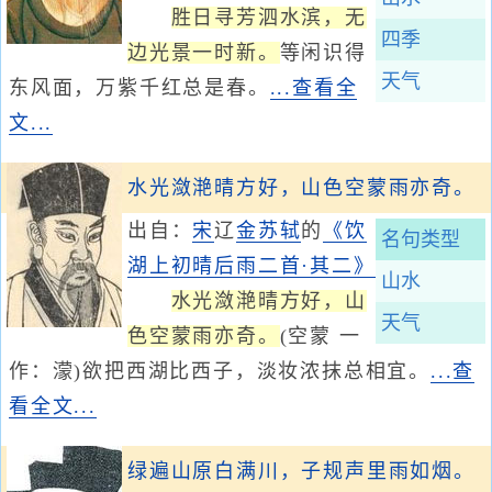
胜日寻芳泗水滨，无
四季
边光景一时新。
等闲识得
天气
东风面，万紫千红总是春。
...查看全
文...
水光潋滟晴方好，山色空蒙雨亦奇。
出自：
宋
辽
金
苏轼
的
《饮
名句类型
湖上初晴后雨二首·其二》
山水
水光潋滟晴方好，山
天气
色空蒙雨亦奇。
(空蒙 一
作：濛)欲把西湖比西子，淡妆浓抹总相宜。
...查
看全文...
绿遍山原白满川，子规声里雨如烟。