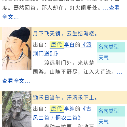
度。蓦然回首，那人却在，灯火阑珊处。
...查看
全文...
月下飞天镜，云生结海楼。
出自：
唐代
李白
的
《渡
名句类型
荆门送别》
天气
渡远荆门外，来从楚
国游。山随平野尽，江入大荒流。
...
查看全文...
锄禾日当午，汗滴禾下土。
出自：
唐代
李绅
的
《古
名句类型
风二首 / 悯农二首》
天气