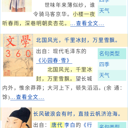
四季
世味年来薄似纱，谁
天气
令骑马客京华。
小楼一夜
听春雨，深巷明朝卖杏花。
...查看全文...
北国风光，千里冰封，万里雪飘。
出自：现代毛泽东的
名句类型
《沁园春·雪》
四季
北国风光，千里冰
天气
封，万里雪飘。
望长城
内外，惟余莽莽；大河上下，顿失滔滔。(余 通：
馀)
...查看全文...
长风破浪会有时，直挂云帆济沧海。
出自：
唐代
李白
的
《行
名句类型