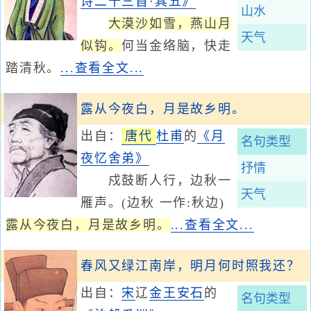
诗二十三首·其五》
山水
大漠沙如雪，燕山月
天气
似钩。
何当金络脑，快走
踏清秋。
...查看全文...
露从今夜白，月是故乡明。
出自：
唐代
杜甫
的
《月
名句类型
夜忆舍弟》
抒情
戍鼓断人行，边秋一
天气
雁声。(边秋 一作:秋边)
露从今夜白，月是故乡明。
...查看全文...
春风又绿江南岸，明月何时照我还？
出自：
宋
辽
金
王安石
的
名句类型