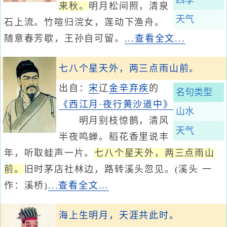
四季
来秋。
明月松间照，清泉
天气
石上流。竹喧归浣女，莲动下渔舟。
随意春芳歇，王孙自可留。
...查看全文...
七八个星天外，两三点雨山前。
出自：
宋
辽
金
辛弃疾
的
名句类型
《西江月·夜行黄沙道中》
山水
明月别枝惊鹊，清风
天气
半夜鸣蝉。稻花香里说丰
年，听取蛙声一片。
七八个星天外，两三点雨山
前。
旧时茅店社林边，路转溪头忽见。(溪头 一
作：溪桥)
...查看全文...
海上生明月，天涯共此时。