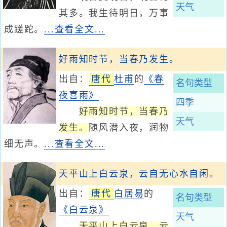
天气
其多。我生待明日，万事
成蹉跎。
...查看全文...
好雨知时节，当春乃发生。
出自：
唐代
杜甫
的
《春
名句类型
夜喜雨》
四季
好雨知时节，当春乃
天气
发生。
随风潜入夜，润物
细无声。
...查看全文...
天平山上白云泉，云自无心水自闲。
出自：
唐代
白居易
的
名句类型
《白云泉》
天气
天平山上白云泉，云