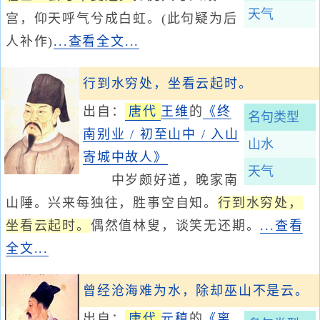
天气
宫，仰天呼气兮成白虹。(此句疑为后
人补作)
...查看全文...
行到水穷处，坐看云起时。
出自：
唐代
王维
的
《终
名句类型
南别业 / 初至山中 / 入山
山水
寄城中故人》
天气
中岁颇好道，晚家南
山陲。兴来每独往，胜事空自知。
行到水穷处，
坐看云起时。
偶然值林叟，谈笑无还期。
...查看
全文...
曾经沧海难为水，除却巫山不是云。
出自：
唐代
元稹
的
《离