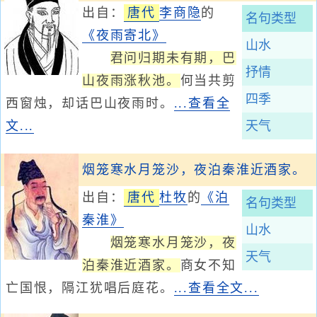
出自：
唐代
李商隐
的
名句类型
《夜雨寄北》
山水
君问归期未有期，巴
抒情
山夜雨涨秋池。
何当共剪
四季
西窗烛，却话巴山夜雨时。
...查看全
文...
天气
烟笼寒水月笼沙，夜泊秦淮近酒家。
出自：
唐代
杜牧
的
《泊
名句类型
秦淮》
山水
烟笼寒水月笼沙，夜
天气
泊秦淮近酒家。
商女不知
亡国恨，隔江犹唱后庭花。
...查看全文...