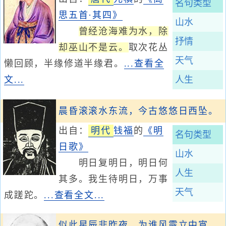
名句类型
思五首·其四》
山水
曾经沧海难为水，除
抒情
却巫山不是云。
取次花丛
天气
懒回顾，半缘修道半缘君。
...查看全
文...
人生
晨昏滚滚水东流，今古悠悠日西坠。
出自：
明代
钱福
的
《明
名句类型
日歌》
山水
明日复明日，明日何
人生
其多。我生待明日，万事
天气
成蹉跎。
...查看全文...
似此星辰非昨夜，为谁风露立中宵。