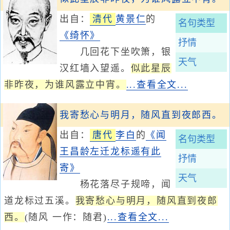
出自：
清代
黄景仁
的
名句类型
《绮怀》
抒情
几回花下坐吹箫，银
天气
汉红墙入望遥。
似此星辰
非昨夜，为谁风露立中宵。
...查看全文...
我寄愁心与明月，随风直到夜郎西。
出自：
唐代
李白
的
《闻
名句类型
王昌龄左迁龙标遥有此
抒情
寄》
天气
杨花落尽子规啼，闻
道龙标过五溪。
我寄愁心与明月，随风直到夜郎
西。
(随风 一作：随君)
...查看全文...