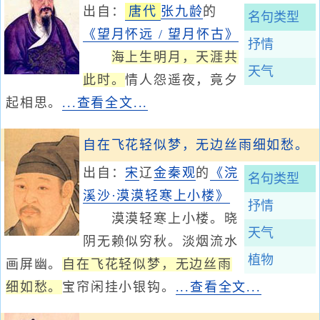
出自：
唐代
张九龄
的
名句类型
《望月怀远 / 望月怀古》
抒情
海上生明月，天涯共
天气
此时。
情人怨遥夜，竟夕
起相思。
...查看全文...
自在飞花轻似梦，无边丝雨细如愁。
出自：
宋
辽
金
秦观
的
《浣
名句类型
溪沙·漠漠轻寒上小楼》
抒情
漠漠轻寒上小楼。晓
天气
阴无赖似穷秋。淡烟流水
植物
画屏幽。
自在飞花轻似梦，无边丝雨
细如愁。
宝帘闲挂小银钩。
...查看全文...