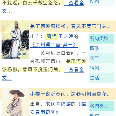
动物
不复返，白云千载空悠悠。
...查看全
文...
羌笛何须怨杨柳，春风不度玉门关。
出自：
唐代
王之涣
的
名句类型
《凉州词二首·其一》
四季
黄河远上白云间，一
天气
片孤城万仞山。
羌笛何须
植物
怨杨柳，春风不度玉门关。
...查看全
文...
生活
小楼一夜听春雨，深巷明朝卖杏花。
出自：
宋
辽
金
陆游
的
《临
名句类型
安春雨初霁》