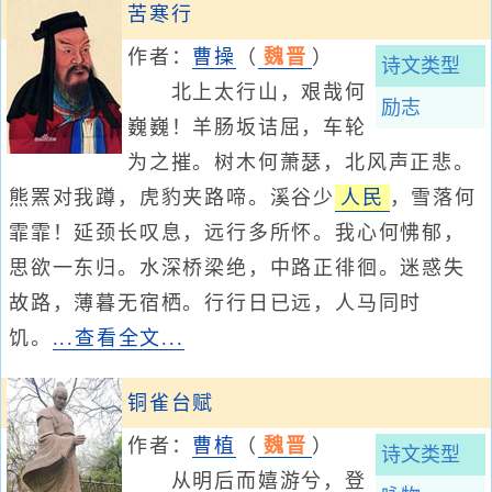
苦寒行
作者：
曹操
（
魏晋
）
诗文类型
北上太行山，艰哉何
励志
巍巍！羊肠坂诘屈，车轮
为之摧。树木何萧瑟，北风声正悲。
熊罴对我蹲，虎豹夹路啼。溪谷少
人民
，雪落何
霏霏！延颈长叹息，远行多所怀。我心何怫郁，
思欲一东归。水深桥梁绝，中路正徘徊。迷惑失
故路，薄暮无宿栖。行行日已远，人马同时
饥。
...查看全文...
铜雀台赋
作者：
曹植
（
魏晋
）
诗文类型
从明后而嬉游兮，登