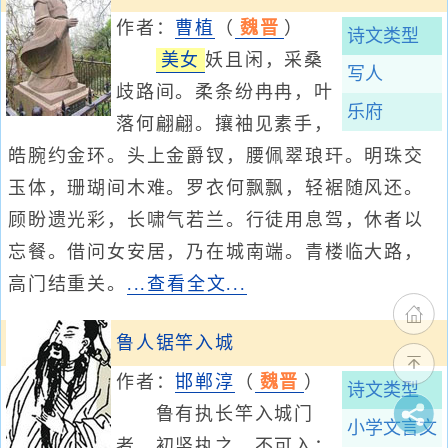
作者：
曹植
（
魏晋
）
诗文类型
美女
妖且闲，采桑
写人
歧路间。柔条纷冉冉，叶
乐府
落何翩翩。攘袖见素手，
皓腕约金环。头上金爵钗，腰佩翠琅玕。明珠交
玉体，珊瑚间木难。罗衣何飘飘，轻裾随风还。
顾盼遗光彩，长啸气若兰。行徒用息驾，休者以
忘餐。借问女安居，乃在城南端。青楼临大路，
高门结重关。
...查看全文...
鲁人锯竿入城
作者：
邯郸淳
（
魏晋
）
诗文类型
鲁有执长竿入城门
小学文言文
者，初竖执之，不可入；