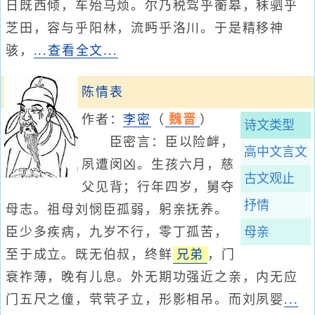
日既西倾，车殆马烦。尔乃税驾乎蘅皋，秣驷乎
芝田，容与乎阳林，流眄乎洛川。于是精移神
骇，
...查看全文...
陈情表
作者：
李密
（
魏晋
）
诗文类型
臣密言：臣以险衅，
高中文言文
夙遭闵凶。生孩六月，慈
古文观止
父见背；行年四岁，舅夺
抒情
母志。祖母刘悯臣孤弱，躬亲抚养。
臣少多疾病，九岁不行，零丁孤苦，
母亲
至于成立。既无伯叔，终鲜
兄弟
，门
衰祚薄，晚有儿息。外无期功强近之亲，内无应
门五尺之僮，茕茕孑立，形影相吊。而刘夙婴
...