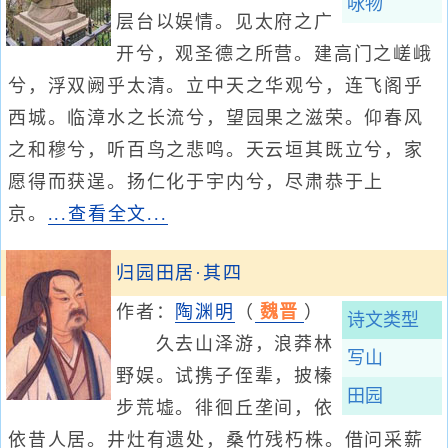
咏物
层台以娱情。见太府之广
开兮，观圣德之所营。建高门之嵯峨
兮，浮双阙乎太清。立中天之华观兮，连飞阁乎
西城。临漳水之长流兮，望园果之滋荣。仰春风
之和穆兮，听百鸟之悲鸣。天云垣其既立兮，家
愿得而获逞。扬仁化于宇内兮，尽肃恭于上
京。
...查看全文...
归园田居·其四
作者：
陶渊明
（
魏晋
）
诗文类型
久去山泽游，浪莽林
写山
野娱。试携子侄辈，披榛
田园
步荒墟。徘徊丘垄间，依
依昔人居。井灶有遗处，桑竹残朽株。借问采薪