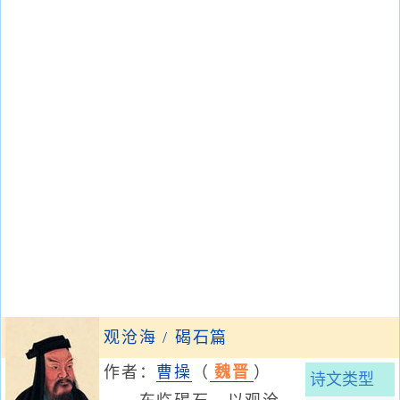
观沧海 / 碣石篇
作者：
曹操
（
魏晋
）
诗文类型