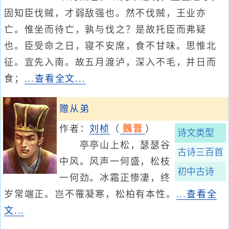
固知臣伐贼，才弱敌强也。然不伐贼，王业亦
亡。惟坐而待亡，孰与伐之？是故托臣而弗疑
也。臣受命之日，寝不安席，食不甘味。思惟北
征。宜先入南。故五月渡泸，深入不毛，并日而
食；
...查看全文...
赠从弟
作者：
刘桢
（
魏晋
）
诗文类型
亭亭山上松，瑟瑟谷
古诗三百首
中风。风声一何盛，松枝
初中古诗
一何劲。冰霜正惨凄，终
岁常端正。岂不罹凝寒，松柏有本性。
...查看全
文...