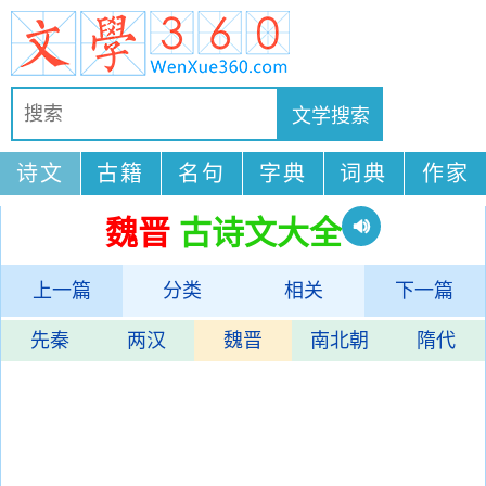
诗文
古籍
名句
字典
词典
作家
魏晋
古诗文大全
上一篇
分类
相关
下一篇
先秦
两汉
魏晋
南北朝
隋代