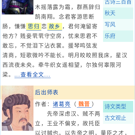
古诗三百首
木摇落露为霜，群燕辞归
秋天
鹄南翔。念君客游思断
写风
肠，慊慊
思归
恋
故乡
，君何淹留寄
他方？贱妾茕茕守空房，忧来思君不
乐府
敢忘，不觉泪下沾衣裳。援琴鸣弦发
清商，短歌微吟不能长。明月皎皎照我床，星汉
西流夜未央。牵牛织女遥相望，尔独何辜限河
梁。
...查看全文...
后出师表
作者：
诸葛亮
（
魏晋
）
诗文类型
先帝深虑汉、贼不两
古文观止
立，王业不偏安，故托臣
以讨贼也。以先帝之明，量臣之才，