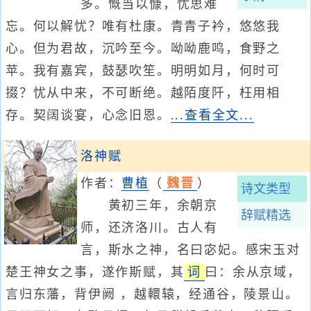
多。慨当以慷，忧思难
忘。何以解忧？唯有杜康。青青子衿，悠悠我
心。但为君故，沉吟至今。呦呦鹿鸣，食野之
苹。我有嘉宾，鼓瑟吹笙。明明如月，何时可
掇？忧从中来，不可断绝。越陌度阡，枉用相
存。契阔谈宴，心念旧恩。
...查看全文...
洛神赋
作者：
曹植
（
魏晋
）
诗文类型
黄初三年，余朝京
辞赋精选
师，还济洛川。古人有
言，斯水之神，名曰宓妃。感宋玉对
楚王神女之事，遂作斯赋，其
词
曰：余从京域，
言归东藩，背伊阙 ，越轘辕，经通谷，陵景山。