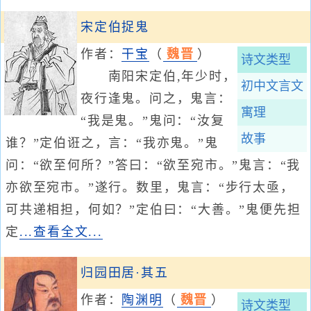
宋定伯捉鬼
作者：
干宝
（
魏晋
）
诗文类型
南阳宋定伯,年少时，
初中文言文
夜行逢鬼。问之，鬼言：
寓理
“我是鬼。”鬼问：“汝复
故事
谁？”定伯诳之，言：“我亦鬼。”鬼
问：“欲至何所？”答曰：“欲至宛市。”鬼言：“我
亦欲至宛市。”遂行。数里，鬼言：“步行太亟，
可共递相担，何如？”定伯曰：“大善。”鬼便先担
定
...查看全文...
归园田居·其五
作者：
陶渊明
（
魏晋
）
诗文类型