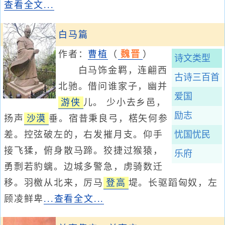
查看全文...
白马篇
作者：
曹植
（
魏晋
）
诗文类型
白马饰金羁，连翩西
古诗三百首
北驰。借问谁家子，幽并
爱国
游侠
儿。 少小去乡邑，
励志
扬声
沙漠
垂。宿昔秉良弓，楛矢何参
差。控弦破左的，右发摧月支。仰手
忧国忧民
接飞猱，俯身散马蹄。狡捷过猴猿，
乐府
勇剽若豹螭。边城多警急，虏骑数迁
移。羽檄从北来，厉马
登高
堤。长驱蹈匈奴，左
顾凌鲜卑
...查看全文...