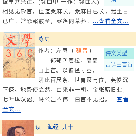
生活
披草共来往。(墟曲中 一作：墟曲人)
相见无杂言，但道桑麻长。桑麻日已长，我土日
已广。常恐霜霰至，零落同草莽。
...查看全文...
咏史
作者：左思
（
魏晋
）
诗文类型
郁郁涧底松，离离
古诗三百首
山上苗。以彼径寸茎，
荫此百尺条。世胄蹑高位，英俊沉
下僚。地势使之然，由来非一朝。金张藉旧业，
七叶珥汉貂。冯公岂不伟，白首不见招。
...查看
全文...
读山海经·其十