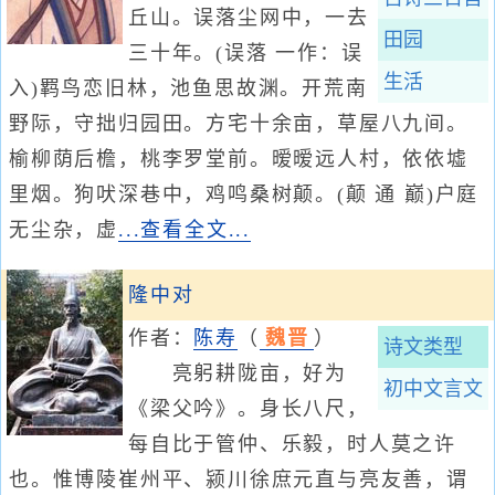
丘山。误落尘网中，一去
田园
三十年。(误落 一作：误
生活
入)羁鸟恋旧林，池鱼思故渊。开荒南
野际，守拙归园田。方宅十余亩，草屋八九间。
榆柳荫后檐，桃李罗堂前。暧暧远人村，依依墟
里烟。狗吠深巷中，鸡鸣桑树颠。(颠 通 巅)户庭
无尘杂，虚
...查看全文...
隆中对
作者：
陈寿
（
魏晋
）
诗文类型
亮躬耕陇亩，好为
初中文言文
《梁父吟》。身长八尺，
每自比于管仲、乐毅，时人莫之许
也。惟博陵崔州平、颍川徐庶元直与亮友善，谓