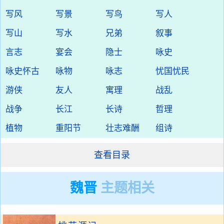
写风
写景
写鸟
写人
写山
写水
兄弟
叙事
言志
宴会
隐士
咏史
咏史怀古
咏物
咏志
忧国忧民
游侠
友人
寓理
战乱
战争
长江
长诗
哲理
植物
重阳节
壮志难酬
组诗
查看目录
魏晋
主题相关