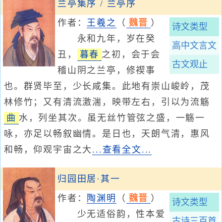
兰亭集序 / 兰亭序
作者：
王羲之
（
魏晋
）
诗文类型
永和九年，岁在癸
高中文言文
丑，
暮春
之初，会于会
古文观止
稽山阴之兰亭，修禊事
也。群贤毕至，少长咸集。此地有崇山峻岭，茂
林修竹；又有清流激湍，映带左右，引以为流觞
曲
水，列坐其次。虽无丝竹管弦之盛，一觞一
咏，亦足以畅叙幽情。是日也，天朗气清，惠风
和畅，仰观宇宙之大
...查看全文...
归园田居·其一
作者：
陶渊明
（
魏晋
）
诗文类型
少无适俗韵，性本爱
古诗三百首