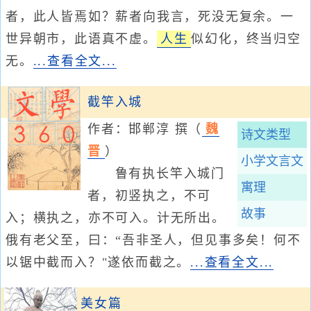
者，此人皆焉如？薪者向我言，死没无复余。一
世异朝市，此语真不虚。
人生
似幻化，终当归空
无。
...查看全文...
截竿入城
作者：邯郸淳 撰
（
魏
诗文类型
晋
）
小学文言文
鲁有执长竿入城门
寓理
者，初竖执之，不可
故事
入；横执之，亦不可入。计无所出。
俄有老父至，曰：“吾非圣人，但见事多矣！何不
以锯中截而入？"遂依而截之。
...查看全文...
美女篇