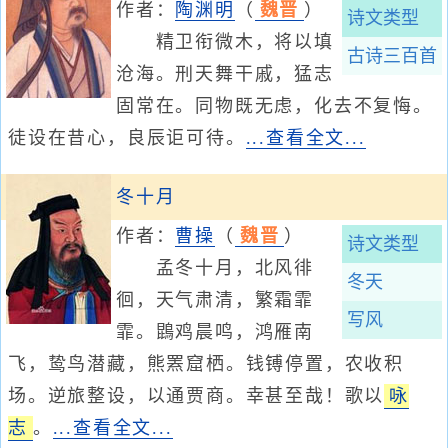
作者：
陶渊明
（
魏晋
）
诗文类型
精卫衔微木，将以填
古诗三百首
沧海。刑天舞干戚，猛志
固常在。同物既无虑，化去不复悔。
徒设在昔心，良辰讵可待。
...查看全文...
冬十月
作者：
曹操
（
魏晋
）
诗文类型
孟冬十月，北风徘
冬天
徊，天气肃清，繁霜霏
写风
霏。鵾鸡晨鸣，鸿雁南
飞，鸷鸟潜藏，熊罴窟栖。钱镈停置，农收积
场。逆旅整设，以通贾商。幸甚至哉！歌以
咏
志
。
...查看全文...