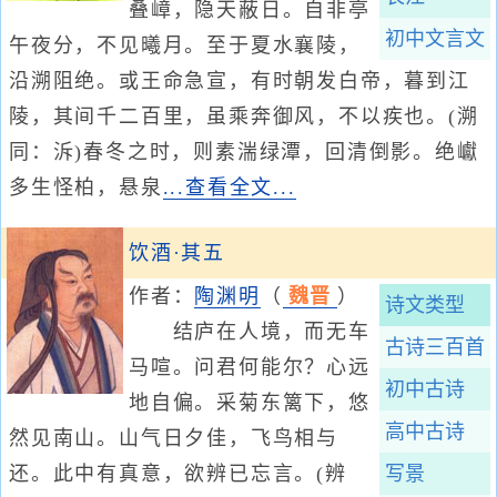
叠嶂，隐天蔽日。自非亭
初中文言文
午夜分，不见曦月。至于夏水襄陵，
沿溯阻绝。或王命急宣，有时朝发白帝，暮到江
陵，其间千二百里，虽乘奔御风，不以疾也。(溯
同：泝)春冬之时，则素湍绿潭，回清倒影。绝巘
多生怪柏，悬泉
...查看全文...
饮酒·其五
作者：
陶渊明
（
魏晋
）
诗文类型
结庐在人境，而无车
古诗三百首
马喧。问君何能尔？心远
初中古诗
地自偏。采菊东篱下，悠
高中古诗
然见南山。山气日夕佳，飞鸟相与
还。此中有真意，欲辨已忘言。(辨
写景