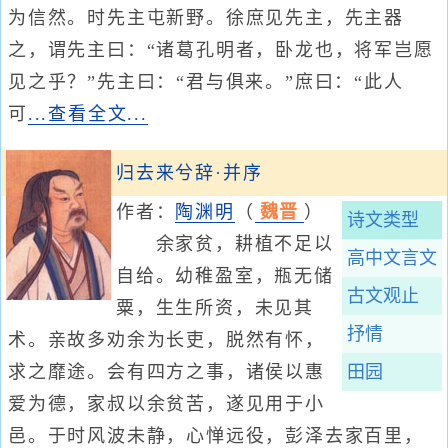
为信然。时先主屯新野。徐庶见先主，先主器
之，谓先主曰：“诸葛孔明者，卧龙也，将军岂愿
见之乎？”先主曰：“君与俱来。”庶曰：“此人
可
...查看全文...
归去来兮辞·并序
作者：
陶渊明
（
魏晋
）
诗文类型
余家贫，耕植不足以
高中文言文
自给。幼稚盈室，瓶无储
古文观止
粟，生生所资，未见其
抒情
术。亲故多劝余为长吏，脱然有怀，
求之靡途。会有四方之事，诸侯以惠
田园
爱为德，家叔以余贫苦，遂见用于小
邑。于时风波未静，心惮远役，彭泽去家百里，