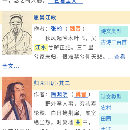
一，念之断人肠。
...查看全文...
思吴江歌
作者：
张翰
（
魏晋
）
诗文类型
秋风起兮木叶飞，吴
古诗三百首
江水
兮鲈正肥。三千里
兮家未归，恨难禁兮仰天悲。
...查看
全文...
归园田居·其二
作者：
陶渊明
（
魏晋
）
诗文类型
野外罕人事，穷巷寡
农村
轮鞅。白日掩荆扉，虚室
田园
绝尘想。时复墟
曲
中，