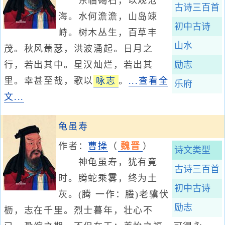
东临碣石，以观沧
古诗三百首
海。水何澹澹，山岛竦
初中古诗
峙。树木丛生，百草丰
山水
茂。秋风萧瑟，洪波涌起。日月之
行，若出其中。星汉灿烂，若出其
励志
里。幸甚至哉，歌以
咏志
。
...查看全
乐府
文...
龟虽寿
作者：
曹操
（
魏晋
）
诗文类型
神龟虽寿，犹有竟
古诗三百首
时。腾蛇乘雾，终为土
初中古诗
灰。(腾 一作：螣)老骥伏
励志
枥，志在千里。烈士暮年，壮心不