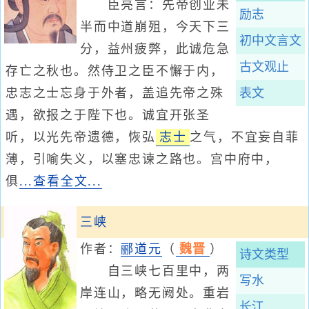
臣亮言：先帝创业未
励志
半而中道崩殂，今天下三
初中文言文
分，益州疲弊，此诚危急
古文观止
存亡之秋也。然侍卫之臣不懈于内，
忠志之士忘身于外者，盖追先帝之殊
表文
遇，欲报之于陛下也。诚宜开张圣
听，以光先帝遗德，恢弘
志士
之气，不宜妄自菲
薄，引喻失义，以塞忠谏之路也。宫中府中，
俱
...查看全文...
三峡
作者：
郦道元
（
魏晋
）
诗文类型
自三峡七百里中，两
写水
岸连山，略无阙处。重岩
长江