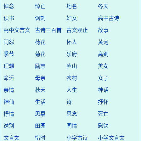
悼念
悼亡
地名
冬天
读书
讽刺
妇女
高中古诗
高中文言文
古诗三百首
古文观止
故事
闺怨
荷花
怀人
黄河
季节
菊花
乐府
离别
理想
励志
庐山
美女
命运
母亲
农村
女子
亲情
秋天
人生
神话
神仙
生活
诗
抒怀
抒情
思慕
思念
死亡
送别
田园
同情
慰勉
文言文
惜时
小学古诗
小学文言文