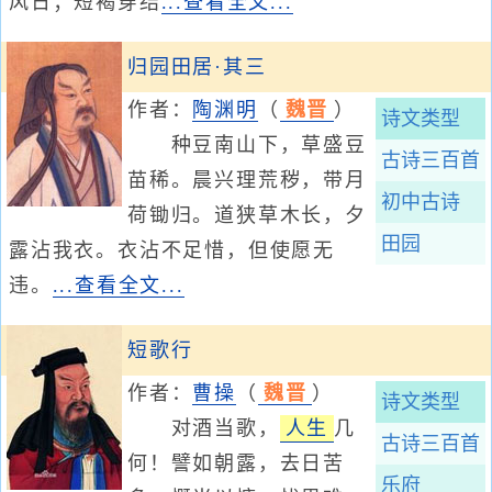
风日；短褐穿结
...查看全文...
归园田居·其三
作者：
陶渊明
（
魏晋
）
诗文类型
种豆南山下，草盛豆
古诗三百首
苗稀。晨兴理荒秽，带月
初中古诗
荷锄归。道狭草木长，夕
田园
露沾我衣。衣沾不足惜，但使愿无
违。
...查看全文...
短歌行
作者：
曹操
（
魏晋
）
诗文类型
对酒当歌，
人生
几
古诗三百首
何！譬如朝露，去日苦
乐府