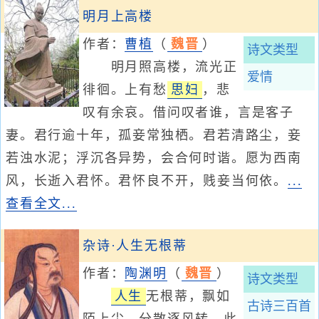
明月上高楼
作者：
曹植
（
魏晋
）
诗文类型
明月照高楼，流光正
爱情
徘徊。上有愁
思妇
，悲
叹有余哀。借问叹者谁，言是客子
妻。君行逾十年，孤妾常独栖。君若清路尘，妾
若浊水泥；浮沉各异势，会合何时谐。愿为西南
风，长逝入君怀。君怀良不开，贱妾当何依。
...
查看全文...
杂诗·人生无根蒂
作者：
陶渊明
（
魏晋
）
诗文类型
人生
无根蒂，飘如
古诗三百首