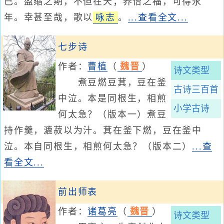
已。盈缩之期，不但在天；养怡之福，可得永
年。幸甚至哉，歌以
咏志
。
...查看全文...
七步诗
作者：
曹植
（
魏晋
）
诗文类型
煮豆燃豆萁，豆在釜
古诗三百首
中泣。本是同根生，相煎
小学古诗
何太急？（版本一）煮豆
持作羹，漉菽以为汁。萁在釜下燃，豆在釜中
泣。本自同根生，相煎何太急？（版本二）
...查
看全文...
前出师表
作者：
诸葛亮
（
魏晋
）
诗文类型