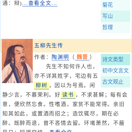
通：辩)
...查看全文...
菊花
写山
哲理
五柳先生传
作者：
陶渊明
（
魏晋
）
诗文类型
先生不知何许人也，
初中文言文
亦不详其姓字，宅边有五
古文观止
柳树
，因以为号焉。闲
静少言，不慕荣利。好
读书
，不求甚解；每有会
意，便欣然忘食。性嗜酒，家贫不能常得。亲旧
知其如此，或置酒而招之；造饮辄尽，期在必
醉。既醉而退，曾不吝情去留。环堵萧然，不蔽