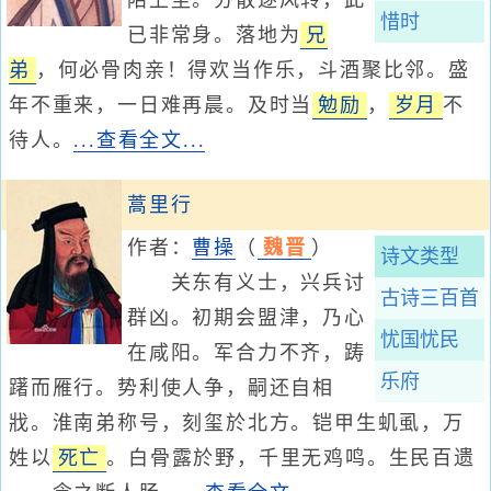
陌上尘。分散逐风转，此
惜时
已非常身。落地为
兄
弟
，何必骨肉亲！得欢当作乐，斗酒聚比邻。盛
年不重来，一日难再晨。及时当
勉励
，
岁月
不
待人。
...查看全文...
蒿里行
作者：
曹操
（
魏晋
）
诗文类型
关东有义士，兴兵讨
古诗三百首
群凶。初期会盟津，乃心
忧国忧民
在咸阳。军合力不齐，踌
乐府
躇而雁行。势利使人争，嗣还自相
戕。淮南弟称号，刻玺於北方。铠甲生虮虱，万
姓以
死亡
。白骨露於野，千里无鸡鸣。生民百遗