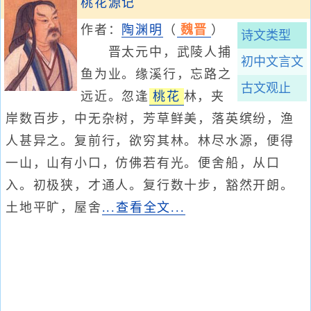
桃花源记
作者：
陶渊明
（
魏晋
）
诗文类型
晋太元中，武陵人捕
初中文言文
鱼为业。缘溪行，忘路之
古文观止
远近。忽逢
桃花
林，夹
岸数百步，中无杂树，芳草鲜美，落英缤纷，渔
人甚异之。复前行，欲穷其林。林尽水源，便得
一山，山有小口，仿佛若有光。便舍船，从口
入。初极狭，才通人。复行数十步，豁然开朗。
土地平旷，屋舍
...查看全文...