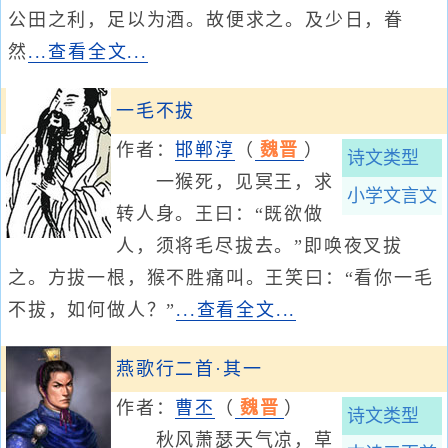
公田之利，足以为酒。故便求之。及少日，眷
然
...查看全文...
一毛不拔
作者：
邯郸淳
（
魏晋
）
诗文类型
一猴死，见冥王，求
小学文言文
转人身。王曰：“既欲做
人，须将毛尽拔去。”即唤夜叉拔
之。方拔一根，猴不胜痛叫。王笑曰：“看你一毛
不拔，如何做人？”
...查看全文...
燕歌行二首·其一
作者：
曹丕
（
魏晋
）
诗文类型
秋风萧瑟天气凉，草