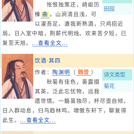
怅恨独策还，崎岖历
田园
榛
曲
。山涧清且浅，可
以濯吾足。漉我新熟酒，只鸡招近
局。日入室中暗，荆薪代明烛。欢来苦夕短，已
复至天旭。
...查看全文...
饮酒·其四
作者：
陶渊明
（
魏晋
）
诗文类型
秋菊有佳色，裛露掇
菊花
其英。泛此忘忧物，远我
遗世情。一觞虽独尽，杯尽壶自倾。
日入群动息，归鸟趋林鸣。啸傲东轩下，聊复得
此生。
...查看全文...