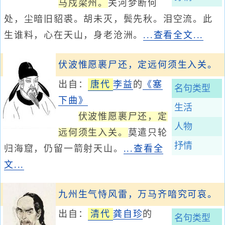
马戍梁州。
关河梦断何
处，尘暗旧貂裘。胡未灭，鬓先秋。泪空流。此
生谁料，心在天山，身老沧洲。
...查看全文...
伏波惟愿裹尸还，定远何须生入关。
出自：
唐代
李益
的
《塞
名句类型
下曲》
生活
伏波惟愿裹尸还，定
人物
远何须生入关。
莫遣只轮
抒情
归海窟，仍留一箭射天山。
...查看全
文...
九州生气恃风雷，万马齐喑究可哀。
出自：
清代
龚自珍
的
名句类型