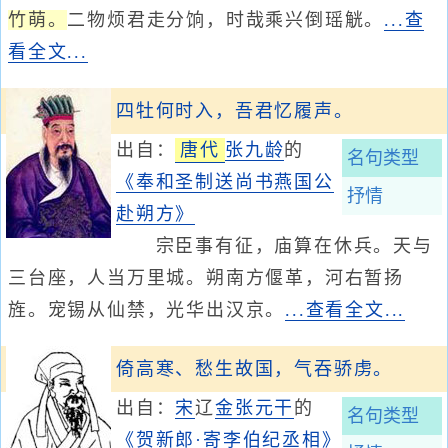
竹萌。
二物烦君走分饷，时哉乘兴倒瑶觥。
...查
看全文...
四牡何时入，吾君忆履声。
出自：
唐代
张九龄
的
名句类型
《奉和圣制送尚书燕国公
抒情
赴朔方》
宗臣事有征，庙算在休兵。天与
三台座，人当万里城。朔南方偃革，河右暂扬
旌。宠锡从仙禁，光华出汉京。
...查看全文...
倚高寒、愁生故国，气吞骄虏。
出自：
宋
辽
金
张元干
的
名句类型
《贺新郎·寄李伯纪丞相》