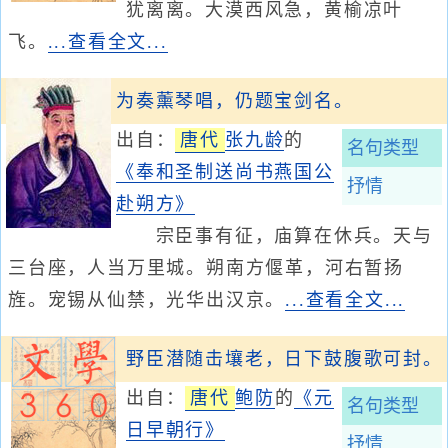
犹离离。大漠西风急，黄榆凉叶
飞。
...查看全文...
为奏薰琴唱，仍题宝剑名。
出自：
唐代
张九龄
的
名句类型
《奉和圣制送尚书燕国公
抒情
赴朔方》
宗臣事有征，庙算在休兵。天与
三台座，人当万里城。朔南方偃革，河右暂扬
旌。宠锡从仙禁，光华出汉京。
...查看全文...
野臣潜随击壤老，日下鼓腹歌可封。
出自：
唐代
鲍防
的
《元
名句类型
日早朝行》
抒情