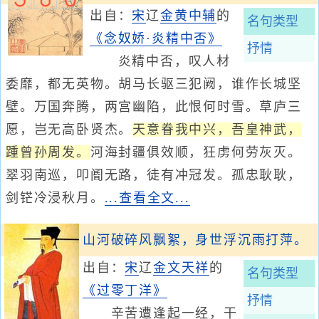
出自：
宋
辽
金
黄中辅
的
名句类型
《念奴娇·炎精中否》
抒情
炎精中否，叹人材
委靡，都无英物。胡马长驱三犯阙，谁作长城坚
壁。万国奔腾，两宫幽陷，此恨何时雪。草庐三
愿，岂无高卧贤杰。
天意眷我中兴，吾皇神武，
踵曾孙周发。
河海封疆俱效顺，狂虏何劳灰灭。
翠羽南巡，叩阍无路，徒有冲冠发。孤忠耿耿，
剑铓冷浸秋月。
...查看全文...
山河破碎风飘絮，身世浮沉雨打萍。
出自：
宋
辽
金
文天祥
的
名句类型
《过零丁洋》
抒情
辛苦遭逢起一经，干