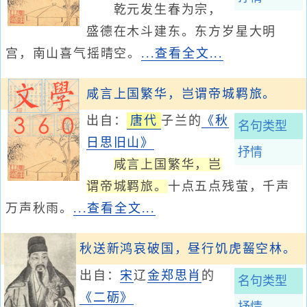
乾元发生春为宗，
盛德在木斗建东。东方岁星大明
宫，南山喜气摇晴空。
...查看全文...
咸言上国繁华，岂谓帝城羁旅。
出自：
唐代
子兰的
《秋
名句类型
日思旧山》
抒情
咸言上国繁华，岂
谓帝城羁旅。
十点五点残萤，千声
万声秋雨。
...查看全文...
秋送新鸿哀破国，昼行饥虎齧空林。
出自：
宋
辽
金
郑思肖
的
名句类型
《二砺》