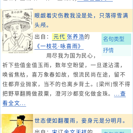
眼觑着灾伤教我没是处，只落得雪满
头颅。
出自：
元代
张养浩
的
名句类型
《一枝花·咏喜雨》
抒情
用尽我为国为民心，
祈下些值金值玉雨，数年空盼望，一旦遂沾濡，
唤省焦枯，喜万象春如故，恨流民尚在途，留不
住都弃业抛家，当不的也离乡背土。[梁州]恨不得
把野草翻腾做菽粟，澄河沙都变化做金珠。
...查
看全文...
世态便如翻覆雨，妾身元是分明月。
出自：
宋
辽
金
文天祥
的