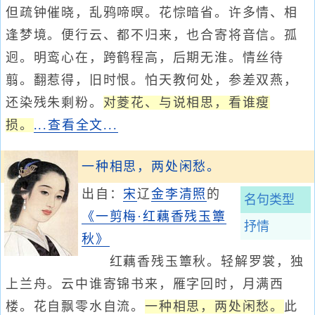
但疏钟催晓，乱鸦啼暝。花悰暗省。许多情、相
逢梦境。便行云、都不归来，也合寄将音信。孤
迥。明鸾心在，跨鹤程高，后期无淮。情丝待
翦。翻惹得，旧时恨。怕天教何处，参差双燕，
还染残朱剩粉。
对菱花、与说相思，看谁瘦
损。
...查看全文...
一种相思，两处闲愁。
出自：
宋
辽
金
李清照
的
名句类型
《一剪梅·红藕香残玉簟
抒情
秋》
红藕香残玉簟秋。轻解罗裳，独
上兰舟。云中谁寄锦书来，雁字回时，月满西
楼。花自飘零水自流。
一种相思，两处闲愁。
此