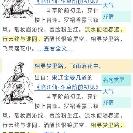
《临江仙·斗草阶前初见》
天气
斗草阶前初见，穿针
抒情
楼上曾逢。罗裙香露玉钗
风。靓妆眉沁绿，羞脸粉生红。
流水便随春远，
行云终与谁同。
酒醒长恨锦屏空。相寻梦里路，
飞雨落花中。
...查看全文...
相寻梦里路，飞雨落花中。
出自：
宋
辽
金
晏几道
的
名句类型
《临江仙·斗草阶前初见》
天气
斗草阶前初见，穿针
抒情
楼上曾逢。罗裙香露玉钗
风。靓妆眉沁绿，羞脸粉生红。流水便随春远，
行云终与谁同。酒醒长恨锦屏空。
相寻梦里路，