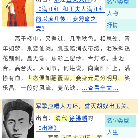
名句类型
《满江红·和王夫人满江红
人物
韵以庶几後山妾薄命之
抒情
意》
燕子楼中，又捱过、几番秋色。相思处、青
年如梦，乘鸾仙阙。肌玉暗消衣带缓，泪珠斜透
花钿侧。最无端、蕉影上窗纱，青灯歇。曲池
合，高台灭。人间事，何堪说。向南阳阡上，满
襟有血。
世态便如翻覆雨，妾身元是分明月。
笑
乐昌、一段好风流，菱花缺。
...查看全文...
军歌应唱大刀环，誓灭胡奴出玉关。
出自：
清代
徐锡麟
的
名句类型
《出塞》
人生