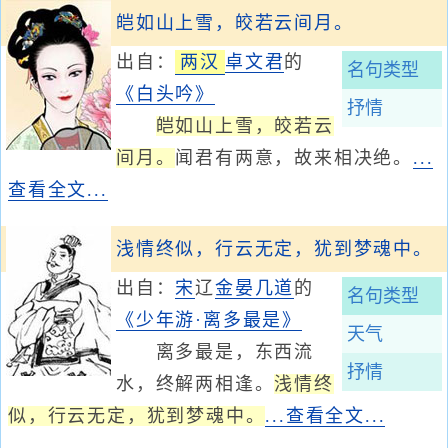
皑如山上雪，皎若云间月。
出自：
两汉
卓文君
的
名句类型
《白头吟》
抒情
皑如山上雪，皎若云
间月。
闻君有两意，故来相决绝。
...
查看全文...
浅情终似，行云无定，犹到梦魂中。
出自：
宋
辽
金
晏几道
的
名句类型
《少年游·离多最是》
天气
离多最是，东西流
抒情
水，终解两相逢。
浅情终
似，行云无定，犹到梦魂中。
...查看全文...