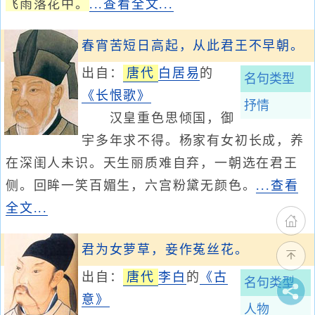
飞雨落花中。
...查看全文...
春宵苦短日高起，从此君王不早朝。
出自：
唐代
白居易
的
名句类型
《长恨歌》
抒情
汉皇重色思倾国，御
宇多年求不得。杨家有女初长成，养
在深闺人未识。天生丽质难自弃，一朝选在君王
侧。回眸一笑百媚生，六宫粉黛无颜色。
...查看
全文...
君为女萝草，妾作菟丝花。
出自：
唐代
李白
的
《古
名句类型
意》
人物