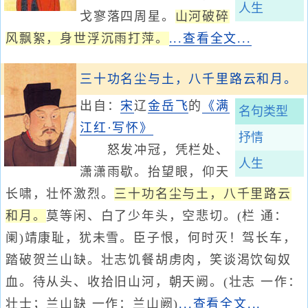
人生
戈寥落四周星。
山河破碎
风飘絮，身世浮沉雨打萍。
...查看全文...
三十功名尘与土，八千里路云和月。
出自：
宋
辽
金
岳飞
的
《满
名句类型
江红·写怀》
抒情
怒发冲冠，凭栏处、
人生
潇潇雨歇。抬望眼，仰天
长啸，壮怀激烈。
三十功名尘与土，八千里路云
和月。
莫等闲、白了少年头，空悲切。(栏 通：
阑)靖康耻，犹未雪。臣子恨，何时灭！驾长车，
踏破贺兰山缺。壮志饥餐胡虏肉，笑谈渴饮匈奴
血。待从头、收拾旧山河，朝天阙。(壮志 一作：
壮士；兰山缺 一作：兰山阙)
...查看全文...