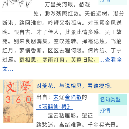
万里关河眼。愁凝
处，渺渺残照红敛。天低远树，潮分
断港，路回淮甸。吟鞭又指孤店。对玉露金风送
晚。恨自古、才子佳人，此景此情多感。吴王故
苑。别来良朋鸦集，空叹蓬转。挥毫记烛，飞觞
赶月，梦销香断。区区去程何限。倩片纸、丁宁
过雁。
寄相思，寒雨灯窗，芙蓉旧院。
...查看全
文...
对菱花、与说相思，看谁瘦损。
出自：
宋
辽
金
陆叡
的
名句类型
《瑞鹤仙·梅》
抒情
湿云粘雁影。望征
路愁迷，离绪难整。千金买光景。