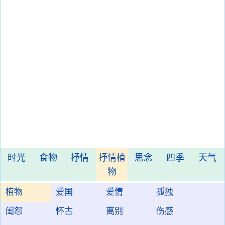
时光
食物
抒情
抒情植
思念
四季
天气
物
植物
爱国
爱情
孤独
闺怨
怀古
离别
伤感