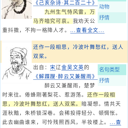
《己亥杂诗·其二百二十》
动物
九州生气恃风雷，万
抒情
马齐喑究可哀。
我劝天公
重抖擞，不拘一格降人才。
...查看全文...
还作一段相思，冷波叶舞愁红，送人
双桨。
出自：
宋
辽
金
吴文英
的
名句类型
《解蹀躞·醉云又兼醒雨》
抒情
醉云又兼醒雨，楚梦
时来往。倦蜂刚著梨花、惹游荡。
还作一段相
思，冷波叶舞愁红，送人双桨。
暗凝想。情共天
涯秋黯，朱桥锁深巷。会稀投得轻分、顿惆怅。
此去幽曲谁来，可怜残照西风，半妆楼上。
...查