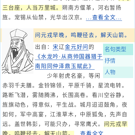
三台座，人当万里城。
朔南方偃革，河右暂扬
旌。宠锡从仙禁，光华出汉京。
...查看全文...
问元戎早晚，鸣鞭径去，解天山箭。
出自：
宋
辽
金
元好问
的
名句类型
《水龙吟·从商帅国器猎于
抒情
南阳同仲泽鼎玉赋此》
人物
少年射虎名豪，等闲
赤羽千夫膳。金铃锦领，平原千骑，星流电转。
路断飞潜，雾随腾沸，长围高卷。看川空谷静，
旌旗动色，得意似，平生战。城月迢迢鼓角，夜
如何，军中高宴，江淮草木，中原狐兔，先声自
远。盖世韩彭，可能只办，寻常鹰犬。
问元戎早
晚，鸣鞭径去，解天山箭。
...查看全文...