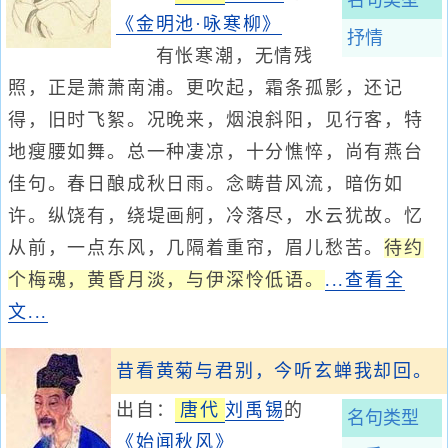
名句类型
《金明池·咏寒柳》
抒情
有怅寒潮，无情残
照，正是萧萧南浦。更吹起，霜条孤影，还记
得，旧时飞絮。况晚来，烟浪斜阳，见行客，特
地瘦腰如舞。总一种凄凉，十分憔悴，尚有燕台
佳句。春日酿成秋日雨。念畴昔风流，暗伤如
许。纵饶有，绕堤画舸，冷落尽，水云犹故。忆
从前，一点东风，几隔着重帘，眉儿愁苦。
待约
个梅魂，黄昏月淡，与伊深怜低语。
...查看全
文...
昔看黄菊与君别，今听玄蝉我却回。
出自：
唐代
刘禹锡
的
名句类型
《始闻秋风》