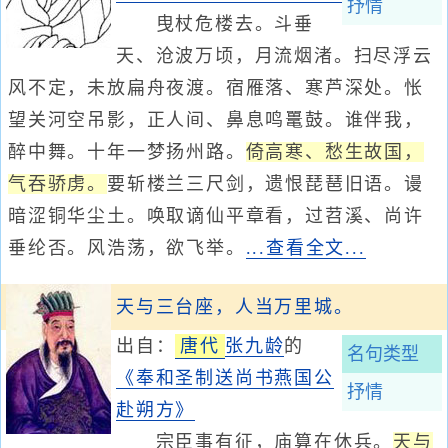
抒情
曳杖危楼去。斗垂
天、沧波万顷，月流烟渚。扫尽浮云
风不定，未放扁舟夜渡。宿雁落、寒芦深处。怅
望关河空吊影，正人间、鼻息鸣鼍鼓。谁伴我，
醉中舞。十年一梦扬州路。
倚高寒、愁生故国，
气吞骄虏。
要斩楼兰三尺剑，遗恨琵琶旧语。谩
暗涩铜华尘土。唤取谪仙平章看，过苕溪、尚许
垂纶否。风浩荡，欲飞举。
...查看全文...
天与三台座，人当万里城。
出自：
唐代
张九龄
的
名句类型
《奉和圣制送尚书燕国公
抒情
赴朔方》
宗臣事有征，庙算在休兵。
天与