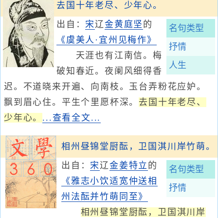
去国十年老尽、少年心。
出自：
宋
辽
金
黄庭坚
的
名句类型
《虞美人·宜州见梅作》
抒情
天涯也有江南信。梅
人生
破知春近。夜阑风细得香
迟。不道晓来开遍、向南枝。玉台弄粉花应妒。
飘到眉心住。平生个里愿杯深。
去国十年老尽、
少年心。
...查看全文...
相州昼锦堂厨酝，卫国淇川岸竹萌。
出自：
宋
辽
金
姜特立
的
名句类型
《雅志小饮适宽仲送相
抒情
州法酝并竹萌同至》
相州昼锦堂厨酝，卫国淇川岸