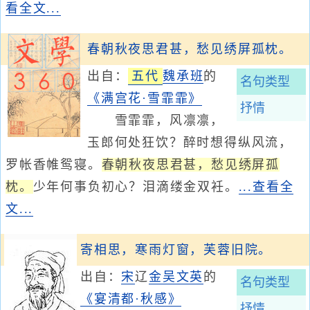
看全文...
春朝秋夜思君甚，愁见绣屏孤枕。
出自：
五代
魏承班
的
名句类型
《满宫花·雪霏霏》
抒情
雪霏霏，风凛凛，
玉郎何处狂饮？醉时想得纵风流，
罗帐香帷鸳寝。
春朝秋夜思君甚，愁见绣屏孤
枕。
少年何事负初心？泪滴缕金双衽。
...查看全
文...
寄相思，寒雨灯窗，芙蓉旧院。
出自：
宋
辽
金
吴文英
的
名句类型
《宴清都·秋感》
抒情