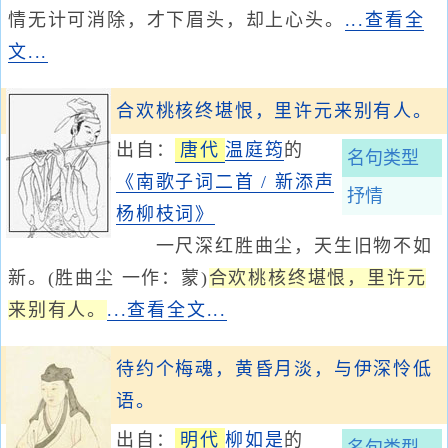
情无计可消除，才下眉头，却上心头。
...查看全
文...
合欢桃核终堪恨，里许元来别有人。
出自：
唐代
温庭筠
的
名句类型
《南歌子词二首 / 新添声
抒情
杨柳枝词》
一尺深红胜曲尘，天生旧物不如
新。(胜曲尘 一作：蒙)
合欢桃核终堪恨，里许元
来别有人。
...查看全文...
待约个梅魂，黄昏月淡，与伊深怜低
语。
出自：
明代
柳如是
的