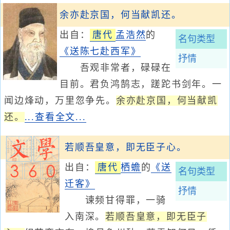
余亦赴京国，何当献凯还。
出自：
唐代
孟浩然
的
名句类型
《送陈七赴西军》
抒情
吾观非常者，碌碌在
目前。君负鸿鹄志，蹉跎书剑年。一
闻边烽动，万里忽争先。
余亦赴京国，何当献凯
还。
...查看全文...
若顺吾皇意，即无臣子心。
出自：
唐代
栖蟾
的
《送
名句类型
迁客》
抒情
谏频甘得罪，一骑
入南深。
若顺吾皇意，即无臣子