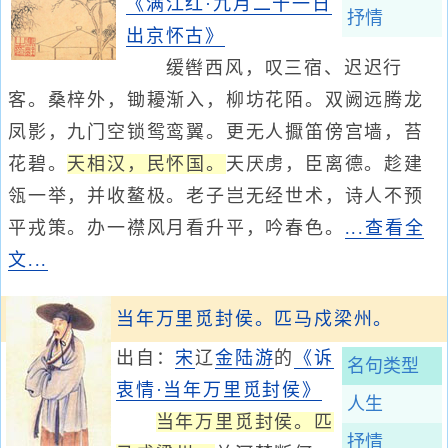
《满江红·九月二十一日
抒情
出京怀古》
缓辔西风，叹三宿、迟迟行
客。桑梓外，锄耰渐入，柳坊花陌。双阙远腾龙
凤影，九门空锁鸳鸾翼。更无人擫笛傍宫墙，苔
花碧。
天相汉，民怀国。
天厌虏，臣离德。趁建
瓴一举，并收鳌极。老子岂无经世术，诗人不预
平戎策。办一襟风月看升平，吟春色。
...查看全
文...
当年万里觅封侯。匹马戍梁州。
出自：
宋
辽
金
陆游
的
《诉
名句类型
衷情·当年万里觅封侯》
人生
当年万里觅封侯。匹
抒情