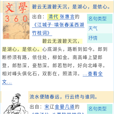
碧云无渡碧天沉，是湖心，是侬心。
出自：
清代
张惠言
的
名句类型
《江城子·填张春溪西湖
天气
竹枝词》
抒情
碧云无渡碧天沉，
是湖心，是侬心。
心底湖头，路断到如今。郎到
断桥须有路，侬住处，柳如金。南高峰上望郎
登，郎愁深，妾愁深。郎若愁时，好向北峰寻。
相对峰头俱化石，双影在，照清浔。
...查看全
文...
流水便随春远，行云终与谁同。
出自：
宋
辽
金
晏几道
的
名句类型