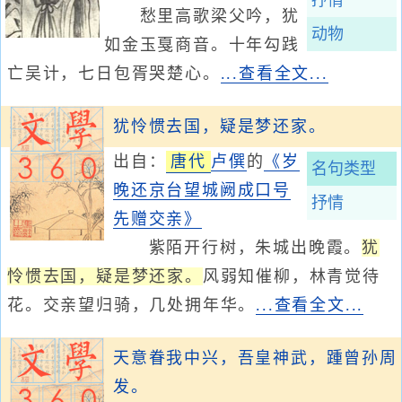
抒情
愁里高歌梁父吟，犹
动物
如金玉戛商音。十年勾践
亡吴计，七日包胥哭楚心。
...查看全文...
犹怜惯去国，疑是梦还家。
出自：
唐代
卢僎
的
《岁
名句类型
晚还京台望城阙成口号
抒情
先赠交亲》
紫陌开行树，朱城出晚霞。
犹
怜惯去国，疑是梦还家。
风弱知催柳，林青觉待
花。交亲望归骑，几处拥年华。
...查看全文...
天意眷我中兴，吾皇神武，踵曾孙周
发。