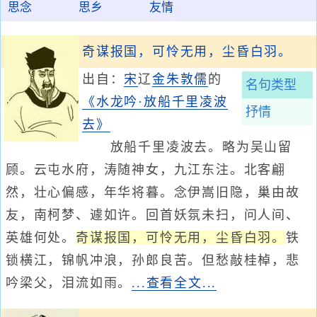
思念
思乡
友情
奇谋报国，可怜无用，尘昏白羽。
出自：
宋
辽
金
朱敦儒
的
名句类型
《水龙吟·放船千里凌波
抒情
去》
放船千里凌波去。略为吴山留
顾。云屯水府，涛随神女，九江东注。北客翩
然，壮心偏感，年华将暮。念伊嵩旧隐，巢由故
友，南柯梦、遽如许。回首妖氛未扫，问人间、
英雄何处。
奇谋报国，可怜无用，尘昏白羽。
铁
锁横江，锦帆冲浪，孙郎良苦。但愁敲桂棹，悲
吟梁父，泪流如雨。
...查看全文...