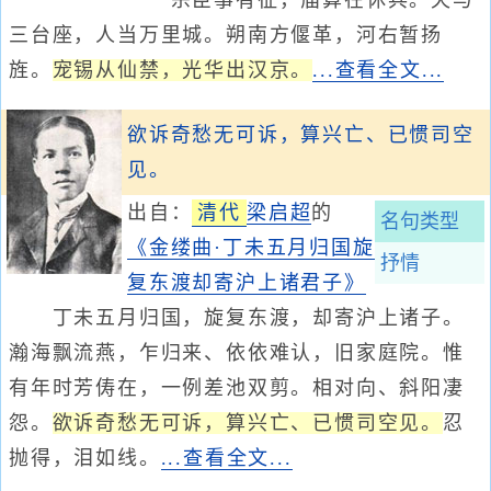
宗臣事有征，庙算在休兵。天与
三台座，人当万里城。朔南方偃革，河右暂扬
旌。
宠锡从仙禁，光华出汉京。
...查看全文...
欲诉奇愁无可诉，算兴亡、已惯司空
见。
出自：
清代
梁启超
的
名句类型
《金缕曲·丁未五月归国旋
抒情
复东渡却寄沪上诸君子》
丁未五月归国，旋复东渡，却寄沪上诸子。
瀚海飘流燕，乍归来、依依难认，旧家庭院。惟
有年时芳俦在，一例差池双剪。相对向、斜阳凄
怨。
欲诉奇愁无可诉，算兴亡、已惯司空见。
忍
抛得，泪如线。
...查看全文...