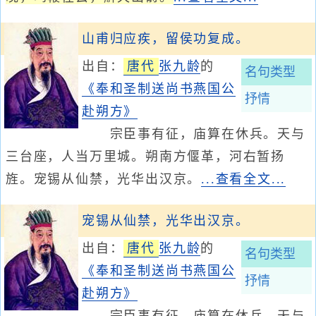
山甫归应疾，留侯功复成。
出自：
唐代
张九龄
的
名句类型
《奉和圣制送尚书燕国公
抒情
赴朔方》
宗臣事有征，庙算在休兵。天与
三台座，人当万里城。朔南方偃革，河右暂扬
旌。宠锡从仙禁，光华出汉京。
...查看全文...
宠锡从仙禁，光华出汉京。
出自：
唐代
张九龄
的
名句类型
《奉和圣制送尚书燕国公
抒情
赴朔方》