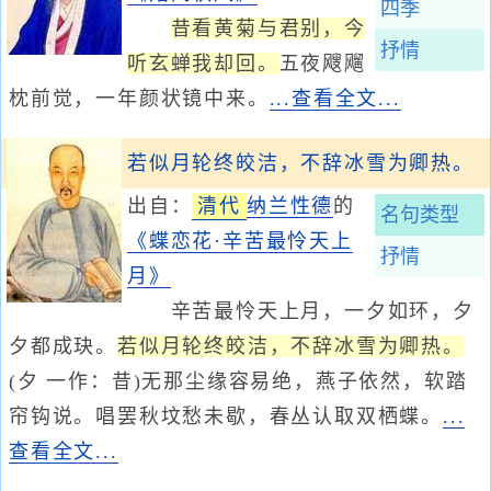
四季
昔看黄菊与君别，今
抒情
听玄蝉我却回。
五夜飕飗
枕前觉，一年颜状镜中来。
...查看全文...
若似月轮终皎洁，不辞冰雪为卿热。
出自：
清代
纳兰性德
的
名句类型
《蝶恋花·辛苦最怜天上
抒情
月》
辛苦最怜天上月，一夕如环，夕
夕都成玦。
若似月轮终皎洁，不辞冰雪为卿热。
(夕 一作：昔)无那尘缘容易绝，燕子依然，软踏
帘钩说。唱罢秋坟愁未歇，春丛认取双栖蝶。
...
查看全文...