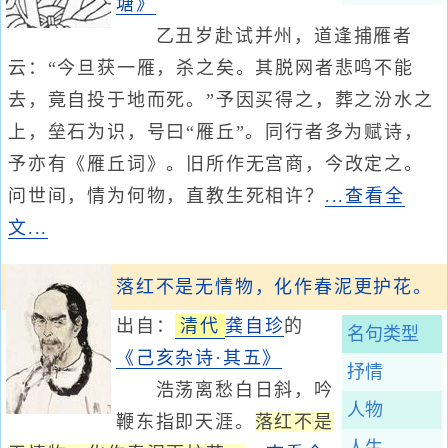
塘》
乙丑岁赴试并州，道逢捕雁者
云：“今旦获一雁，杀之矣。其脱网者悲鸣不能
去，竟自投于地而死。”予因买得之，葬之汾水之
上，垒石为识，号曰“雁丘”。同行者多为赋诗，
予亦有《雁丘词》。旧所作无宫商，今改定之。
问世间，情为何物，直教生死相许？
...查看全
文...
落红不是无情物，化作春泥更护花。
出自：
清代
龚自珍
的
名句类型
《己亥杂诗·其五》
抒情
浩荡离愁白日斜，吟
人物
鞭东指即天涯。
落红不是