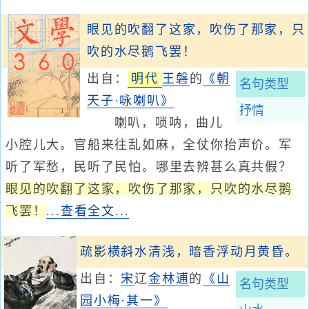
眼见的吹翻了这家，吹伤了那家，只
吹的水尽鹅飞罢！
出自：
明代
王磐
的
《朝
名句类型
天子·咏喇叭》
抒情
喇叭，唢呐，曲儿
小腔儿大。官船来往乱如麻，全仗你抬声价。军
听了军愁，民听了民怕。哪里去辨甚么真共假？
眼见的吹翻了这家，吹伤了那家，只吹的水尽鹅
飞罢！
...查看全文...
疏影横斜水清浅，暗香浮动月黄昏。
出自：
宋
辽
金
林逋
的
《山
名句类型
园小梅·其一》