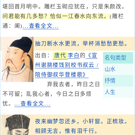
堪回首月明中。雕栏玉砌应犹在，只是朱颜改。
问君能有几多愁？恰似一江春水向东流。
(雕栏
通：阑)
...查看全文...
抽刀断水水更流，举杯消愁愁更愁。
出自：
唐代
李白
的
《宣
名句类型
州谢脁楼饯别校书叔云 /
山水
陪侍御叔华登楼歌》
抒情
弃我去者，昨日之日
人生
不可留；乱我心者，今日之日多烦
忧。
...查看全文...
夜来幽梦忽还乡。小轩窗。正梳妆。
相顾无言，惟有泪千行。