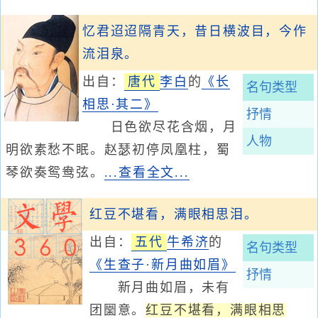
忆君迢迢隔青天，昔日横波目，今作
流泪泉。
出自：
唐代
李白
的
《长
名句类型
相思·其二》
抒情
日色欲尽花含烟，月
人物
明欲素愁不眠。赵瑟初停凤凰柱，蜀
琴欲奏鸳鸯弦。
...查看全文...
红豆不堪看，满眼相思泪。
出自：
五代
牛希济
的
名句类型
《生查子·新月曲如眉》
抒情
新月曲如眉，未有
团圞意。
红豆不堪看，满眼相思