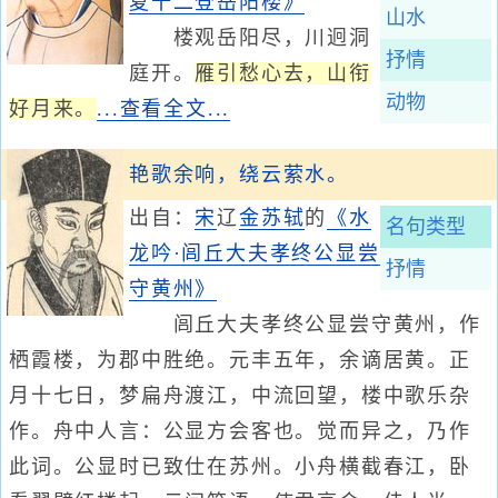
夏十二登岳阳楼》
山水
楼观岳阳尽，川迥洞
抒情
庭开。
雁引愁心去，山衔
动物
好月来。
...查看全文...
艳歌余响，绕云萦水。
出自：
宋
辽
金
苏轼
的
《水
名句类型
龙吟·闾丘大夫孝终公显尝
抒情
守黄州》
闾丘大夫孝终公显尝守黄州，作
栖霞楼，为郡中胜绝。元丰五年，余谪居黄。正
月十七日，梦扁舟渡江，中流回望，楼中歌乐杂
作。舟中人言：公显方会客也。觉而异之，乃作
此词。公显时已致仕在苏州。小舟横截春江，卧