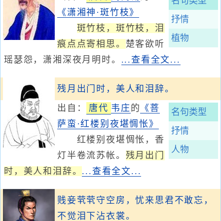
名句类型
《潇湘神·斑竹枝》
抒情
斑竹枝，斑竹枝，泪
植物
痕点点寄相思。
楚客欲听
瑶瑟怨，潇湘深夜月明时。
...查看全文...
残月出门时，美人和泪辞。
出自：
唐代
韦庄
的
《菩
名句类型
萨蛮·红楼别夜堪惆怅》
抒情
红楼别夜堪惆怅，香
人物
灯半卷流苏帐。
残月出门
时，美人和泪辞。
...查看全文...
贱妾茕茕守空房，忧来思君不敢忘，
不觉泪下沾衣裳。