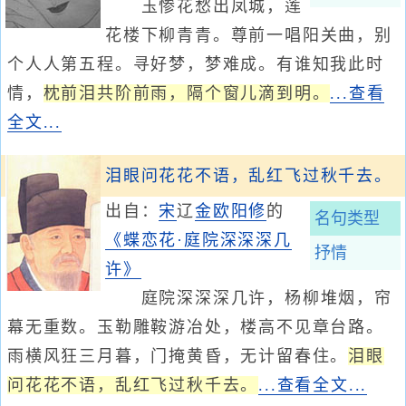
玉惨花愁出凤城，莲
花楼下柳青青。尊前一唱阳关曲，别
个人人第五程。寻好梦，梦难成。有谁知我此时
情，
枕前泪共阶前雨，隔个窗儿滴到明。
...查看
全文...
泪眼问花花不语，乱红飞过秋千去。
出自：
宋
辽
金
欧阳修
的
名句类型
《蝶恋花·庭院深深深几
抒情
许》
庭院深深深几许，杨柳堆烟，帘
幕无重数。玉勒雕鞍游冶处，楼高不见章台路。
雨横风狂三月暮，门掩黄昏，无计留春住。
泪眼
问花花不语，乱红飞过秋千去。
...查看全文...