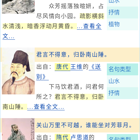
山水
众芳摇落独暄妍，占
抒情
尽风情向小园。
疏影横斜
植物
水清浅，暗香浮动月黄昏。
...查看全
文...
君言不得意，归卧南山陲。
出自：
唐代
王维
的
《送
名句类型
别》
山水
下马饮君酒，问君何
抒情
所之？
君言不得意，归卧
南山陲。
...查看全文...
关山万里不可越，谁能坐对芳菲月。
出自：
隋代
卢思道
的