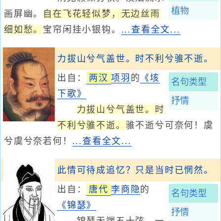
植物
画屏幽。
自在飞花轻似梦，无边丝雨
细如愁。
宝帘闲挂小银钩。
...查看全文...
力拔山兮气盖世。时不利兮骓不逝。
出自：
两汉
项羽
的
《垓
名句类型
下歌》
抒情
力拔山兮气盖世。时
不利兮骓不逝。
骓不逝兮可奈何！虞
兮虞兮奈若何！
...查看全文...
此情可待成追忆？只是当时已惘然。
出自：
唐代
李商隐
的
名句类型
《锦瑟》
抒情