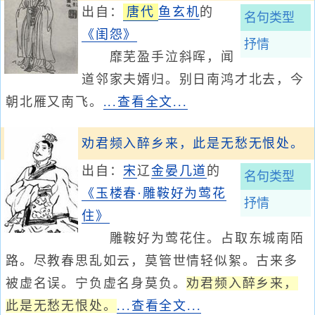
出自：
唐代
鱼玄机
的
名句类型
《闺怨》
抒情
靡芜盈手泣斜晖，闻
道邻家夫婿归。别日南鸿才北去，今
朝北雁又南飞。
...查看全文...
劝君频入醉乡来，此是无愁无恨处。
出自：
宋
辽
金
晏几道
的
名句类型
《玉楼春·雕鞍好为莺花
抒情
住》
雕鞍好为莺花住。占取东城南陌
路。尽教春思乱如云，莫管世情轻似絮。古来多
被虚名误。宁负虚名身莫负。
劝君频入醉乡来，
此是无愁无恨处。
...查看全文...