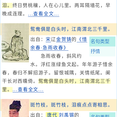
泪。
终日劈桃穰，人在心儿里。两耳隔墙花，早
晚成连理。
...查看全文...
鸳鸯俱是白头时，江南渭北三千里。
出自：
宋
辽
金
贺铸
的
《惜
名句类型
余春·急雨收春》
抒情
急雨收春，斜风约
水。浮红涨绿鱼文起。年年游子惜余
春，春归不解招游子。留恨城隅，关情纸尾。阑
干长对西曛倚。
鸳鸯俱是白头时，江南渭北三千
里。
...查看全文...
斑竹枝，斑竹枝，泪痕点点寄相思。
出自：
唐代
刘禹锡
的