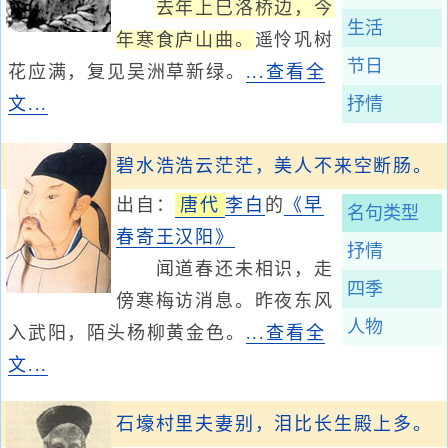
去年上巳洛桥边，今
生活
年寒食庐山曲。
遥怜巩树
节日
花应满，复见吴洲草新绿。
...查看全
文...
抒情
碧水浩浩云茫茫，美人不来空断肠。
出自：
唐代
李白
的
《早
名句类型
春寄王汉阳》
抒情
闻道春还未相识，走
四季
傍寒梅访消息。昨夜东风
人物
入武阳，陌头杨柳黄金色。
...查看全
文...
石壕村里夫妻别，泪比长生殿上多。