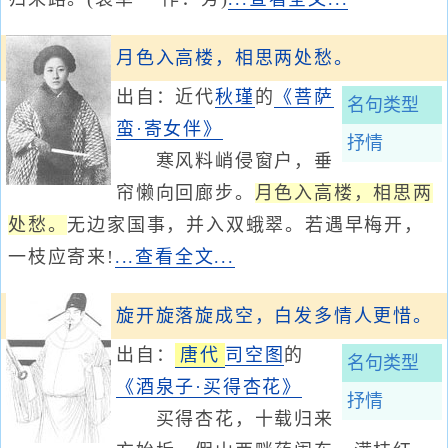
月色入高楼，相思两处愁。
出自：近代
秋瑾
的
《菩萨
名句类型
蛮·寄女伴》
抒情
寒风料峭侵窗户，垂
帘懒向回廊步。
月色入高楼，相思两
处愁。
无边家国事，并入双蛾翠。若遇早梅开，
一枝应寄来!
...查看全文...
旋开旋落旋成空，白发多情人更惜。
出自：
唐代
司空图
的
名句类型
《酒泉子·买得杏花》
抒情
买得杏花，十载归来