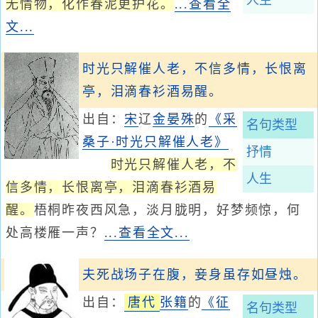
人生
无情物，化作春泥更护花。
...查看全
文...
时光只解催人老，不信多情，长恨离
亭，泪滴春衫酒易醒。
出自：
宋
辽
金
晏殊
的
《采
名句类型
桑子·时光只解催人老》
抒情
时光只解催人老，不
人生
信多情，长恨离亭，泪滴春衫酒易
醒。
梧桐昨夜西风急，淡月胧明，好梦频惊，何
处高楼雁一声？
...查看全文...
夫死战场子在腹，妾身虽存如昼烛。
出自：
唐代
张籍
的
《征
名句类型