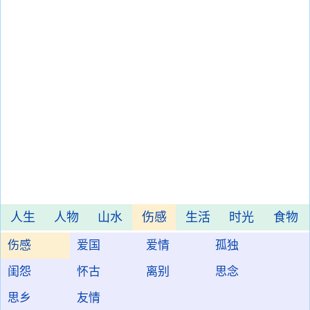
人生
人物
山水
伤感
生活
时光
食物
伤感
爱国
爱情
孤独
闺怨
怀古
离别
思念
思乡
友情