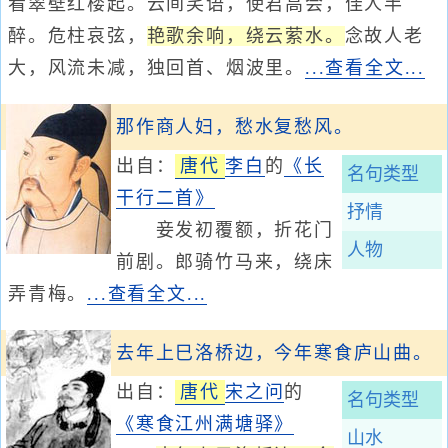
看翠壁红楼起。云间笑语，使君高会，佳人半
醉。危柱哀弦，
艳歌余响，绕云萦水。
念故人老
大，风流未减，独回首、烟波里。
...查看全文...
那作商人妇，愁水复愁风。
出自：
唐代
李白
的
《长
名句类型
干行二首》
抒情
妾发初覆额，折花门
人物
前剧。郎骑竹马来，绕床
弄青梅。
...查看全文...
去年上巳洛桥边，今年寒食庐山曲。
出自：
唐代
宋之问
的
名句类型
《寒食江州满塘驿》
山水