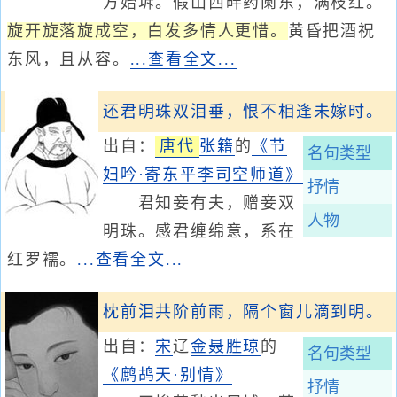
方始坼。假山西畔药阑东，满枝红。
旋开旋落旋成空，白发多情人更惜。
黄昏把酒祝
东风，且从容。
...查看全文...
还君明珠双泪垂，恨不相逢未嫁时。
出自：
唐代
张籍
的
《节
名句类型
妇吟·寄东平李司空师道》
抒情
君知妾有夫，赠妾双
人物
明珠。感君缠绵意，系在
红罗襦。
...查看全文...
枕前泪共阶前雨，隔个窗儿滴到明。
出自：
宋
辽
金
聂胜琼
的
名句类型
《鹧鸪天·别情》
抒情