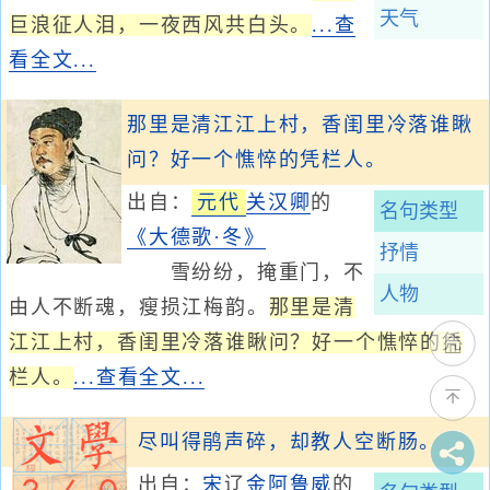
天气
巨浪征人泪，一夜西风共白头。
...查
看全文...
那里是清江江上村，香闺里冷落谁瞅
问？好一个憔悴的凭栏人。
出自：
元代
关汉卿
的
名句类型
《大德歌·冬》
抒情
雪纷纷，掩重门，不
人物
由人不断魂，瘦损江梅韵。
那里是清
江江上村，香闺里冷落谁瞅问？好一个憔悴的凭
栏人。
...查看全文...
尽叫得鹃声碎，却教人空断肠。
出自：
宋
辽
金
阿鲁威
的