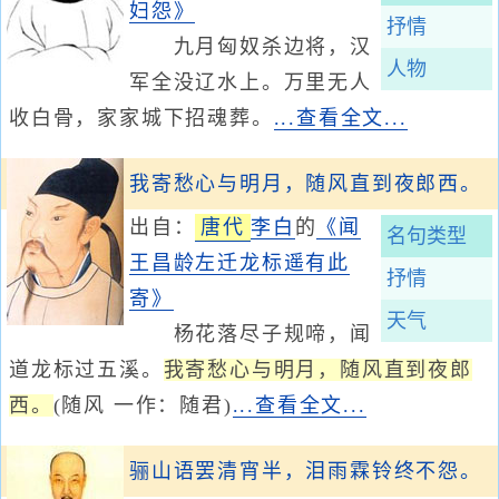
妇怨》
抒情
九月匈奴杀边将，汉
人物
军全没辽水上。万里无人
收白骨，家家城下招魂葬。
...查看全文...
我寄愁心与明月，随风直到夜郎西。
出自：
唐代
李白
的
《闻
名句类型
王昌龄左迁龙标遥有此
抒情
寄》
天气
杨花落尽子规啼，闻
道龙标过五溪。
我寄愁心与明月，随风直到夜郎
西。
(随风 一作：随君)
...查看全文...
骊山语罢清宵半，泪雨霖铃终不怨。