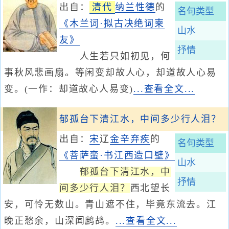
出自：
清代
纳兰性德
的
名句类型
《木兰词·拟古决绝词柬
山水
友》
抒情
人生若只如初见，何
事秋风悲画扇。等闲变却故人心，却道故人心易
变。(一作：却道故心人易变)
...查看全文...
郁孤台下清江水，中间多少行人泪？
出自：
宋
辽
金
辛弃疾
的
名句类型
《菩萨蛮·书江西造口壁》
山水
郁孤台下清江水，中
抒情
间多少行人泪？
西北望长
安，可怜无数山。青山遮不住，毕竟东流去。江
晚正愁余，山深闻鹧鸪。
...查看全文...