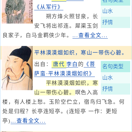
名句类型
《从军行》
山水
朔方烽火照甘泉，长
抒情
安飞将出祁连。犀渠玉剑
良家子，白马金羁侠少年。
...查看全文...
平林漠漠烟如织，寒山一带伤心碧。
出自：
唐代
李白
的
《菩
名句类型
萨蛮·平林漠漠烟如织》
山水
平林漠漠烟如织，寒
抒情
山一带伤心碧。
暝色入高
楼，有人楼上愁。玉阶空伫立，宿鸟归飞急。何
处是归程？长亭连短亭。(连短亭 一作：更短
亭)
...查看全文...