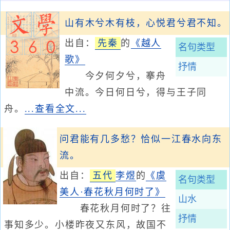
山有木兮木有枝，心悦君兮君不知。
出自：
先秦
的
《越人
名句类型
歌》
抒情
今夕何夕兮，搴舟
中流。今日何日兮，得与王子同
舟。
...查看全文...
问君能有几多愁？恰似一江春水向东
流。
出自：
五代
李煜
的
《虞
名句类型
美人·春花秋月何时了》
山水
春花秋月何时了？往
抒情
事知多少。小楼昨夜又东风，故国不