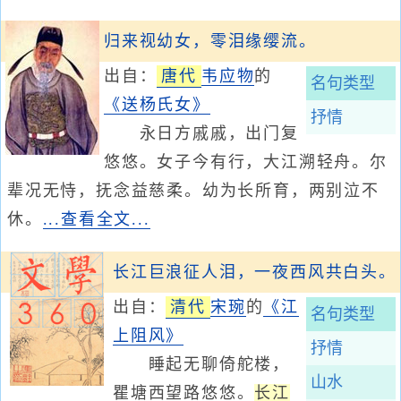
归来视幼女，零泪缘缨流。
出自：
唐代
韦应物
的
名句类型
《送杨氏女》
抒情
永日方戚戚，出门复
悠悠。女子今有行，大江溯轻舟。尔
辈况无恃，抚念益慈柔。幼为长所育，两别泣不
休。
...查看全文...
长江巨浪征人泪，一夜西风共白头。
出自：
清代
宋琬
的
《江
名句类型
上阻风》
抒情
睡起无聊倚舵楼，
山水
瞿塘西望路悠悠。
长江