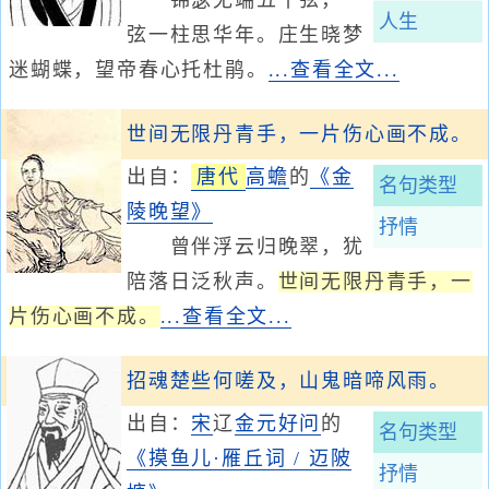
锦瑟无端五十弦，一
人生
弦一柱思华年。庄生晓梦
迷蝴蝶，望帝春心托杜鹃。
...查看全文...
世间无限丹青手，一片伤心画不成。
出自：
唐代
高蟾
的
《金
名句类型
陵晚望》
抒情
曾伴浮云归晚翠，犹
陪落日泛秋声。
世间无限丹青手，一
片伤心画不成。
...查看全文...
招魂楚些何嗟及，山鬼暗啼风雨。
出自：
宋
辽
金
元好问
的
名句类型
《摸鱼儿·雁丘词 / 迈陂
抒情