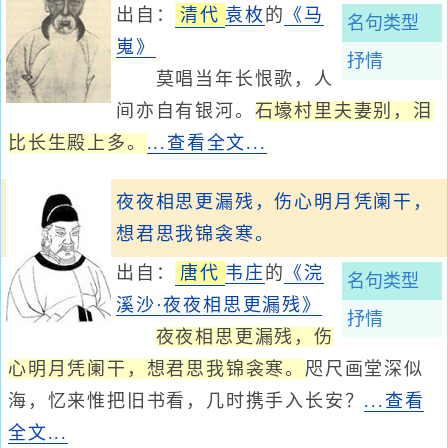
出自：
清代
袁枚
的
《马
名句类型
嵬》
抒情
莫唱当年长恨歌，人
间亦自有银河。
石壕村里夫妻别，泪
比长生殿上多。
...查看全文...
夜夜相思更漏残，伤心明月凭阑干，
想君思我锦衾寒。
出自：
唐代
韦庄
的
《浣
名句类型
溪沙·夜夜相思更漏残》
抒情
夜夜相思更漏残，伤
心明月凭阑干，想君思我锦衾寒。
咫尺画堂深似
海，忆来惟把旧书看，几时携手入长安？
...查看
全文...