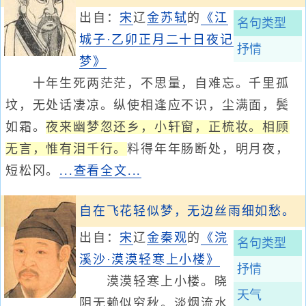
出自：
宋
辽
金
苏轼
的
《江
名句类型
城子·乙卯正月二十日夜记
抒情
梦》
十年生死两茫茫，不思量，自难忘。千里孤
坟，无处话凄凉。纵使相逢应不识，尘满面，鬓
如霜。
夜来幽梦忽还乡，小轩窗，正梳妆。相顾
无言，惟有泪千行。
料得年年肠断处，明月夜，
短松冈。
...查看全文...
自在飞花轻似梦，无边丝雨细如愁。
出自：
宋
辽
金
秦观
的
《浣
名句类型
溪沙·漠漠轻寒上小楼》
抒情
漠漠轻寒上小楼。晓
天气
阴无赖似穷秋。淡烟流水