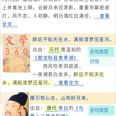
上并禽池上暝。云破月来花弄影。重重帘幕密遮
灯，风不定。人初静。明日落红应满径。
...查看
全文...
醉后不知天在水，满船清梦压星河。
出自：
元代
唐温如的
名句类型
《题龙阳县青草湖》
抒情
西风吹老洞庭波，
一夜湘君白发多。
醉后不知天在
水，满船清梦压星河。
...查看全文...
雁引愁心去，山衔好月来。
出自：
唐代
李白
的
《与
名句类型