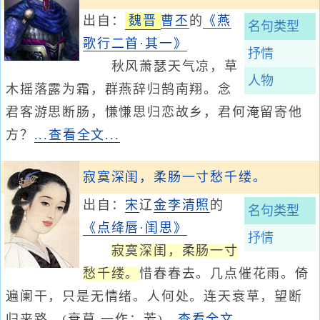
出自：
魏晋
曹丕
的
《燕
名句类型
歌行二首·其一》
抒情
秋风萧瑟天气凉，草
人物
木摇落露为霜，群燕辞归鹄南翔。念
君客游思断肠，慊慊思归恋故乡，君何淹留寄他
方？
...查看全文...
寂寞深闺，柔肠一寸愁千缕。
出自：
宋
辽
金
李清照
的
名句类型
《点绛唇·闺思》
抒情
寂寞深闺，柔肠一寸
愁千缕。
惜春春去。几点催花雨。倚
遍阑干，只是无情绪。人何处。连天衰草，望断
归来路。(衰草 一作：芳)
...查看全文...