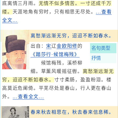
底离情三月雨。
无情不似多情苦。一寸还成千万
缕。
天涯地角有穷时，只有相思无尽处。
...查看
全文...
离愁渐远渐无穷，迢迢不断如春水。
出自：
宋
辽
金
欧阳修
的
名句类型
《踏莎行·候馆梅残》
抒情
候馆梅残，溪桥柳
细。草薰风暖摇征辔。
离愁渐远渐无
穷，迢迢不断如春水。
寸寸柔肠，盈盈粉泪。楼
高莫近危阑倚。平芜尽处是春山，行人更在春山
外。
...查看全文...
春来秋去相思在，秋去春来信息稀。