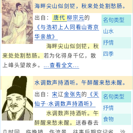
海畔尖山似剑铓，秋来处处割愁肠。
出自：
唐代
柳宗元
的
名句类型
《与浩初上人同看山寄京
山水
华亲故》
抒情
海畔尖山似剑铓，秋
四季
来处处割愁肠。
若为化得身千亿，散
上峰头望故乡。
...查看全文...
水调数声持酒听。午醉醒来愁未醒。
出自：
宋
辽
金
张先
的
《天
名句类型
仙子·水调数声持酒听》
抒情
水调数声持酒听。午
食物
醉醒来愁未醒。
送春春去
几时回。临晚镜。伤流景。往事后期空记省。沙