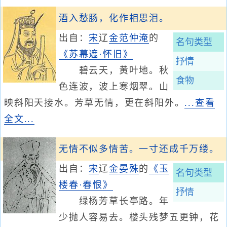
酒入愁肠，化作相思泪。
出自：
宋
辽
金
范仲淹
的
名句类型
《苏幕遮·怀旧》
抒情
碧云天，黄叶地。秋
食物
色连波，波上寒烟翠。山
映斜阳天接水。芳草无情，更在斜阳外。
...查看
全文...
无情不似多情苦。一寸还成千万缕。
出自：
宋
辽
金
晏殊
的
《玉
名句类型
楼春·春恨》
抒情
绿杨芳草长亭路。年
少抛人容易去。楼头残梦五更钟，花