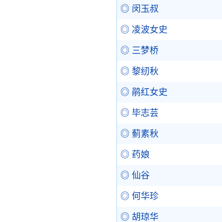
◎ 闵玉叔
◎ 凌波女史
◎ 三梦桥
◎ 黎纫秋
◎ 鹃红女史
◎ 毕志芸
◎ 蓟素秋
◎ 药娘
◎ 仙谷
◎ 何华珍
◎ 胡琼华