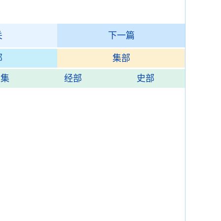
关
下一篇
部
集部
总集
经部
史部