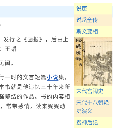
说唐
说岳全传
）
斯文变相
报》发行之《画报》，后由上
：王韬
见闻。
行一时的文言短篇
小说
集，
本书就是他追忆三十年来所
宋代宫闱史
骚郁结的作品。书的内容相
宋代十八朝艳
间，常带感情，读来娓娓动
史演义
搜神后记