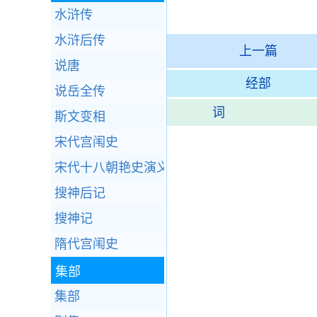
水浒传
水浒后传
上一篇
说唐
经部
说岳全传
词
斯文变相
宋代宫闱史
宋代十八朝艳史演义
搜神后记
搜神记
隋代宫闱史
集部
集部