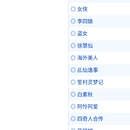
◎ 女侠
◎ 李四娘
◎ 盗女
◎ 徐慧仙
◎ 海外美人
◎ 乩仙逸事
◎ 笙村灵梦记
◎ 白素秋
◎ 阿怜阿爱
◎ 四奇人合传