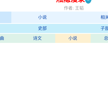
作者: 王韬
小说
相
史部
子
曲
诗文
小说