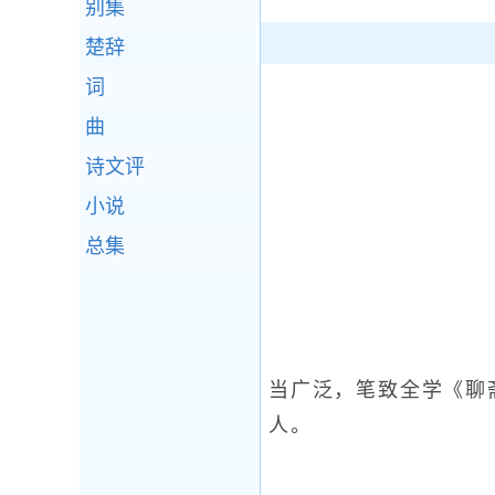
别集
楚辞
词
曲
诗文评
小说
总集
当广泛，笔致全学《聊
人。