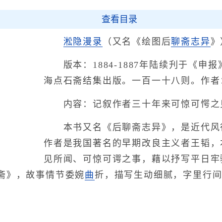
查看目录
淞隐漫录
（又名《绘图后
聊斋志异
》
版本：1884-1887年陆续刋于《申
海点石斋结集出版。一百一十八则。作者
内容：记叙作者三十年来可惊可愕之
本书又名《后聊斋志异》，是近代风
作者是我国著名的早期改良主义者王韬，
见所闻、可惊可谔之事，藉以抒写平日牢
斋》，故事情节委婉
曲
折，描写生动细腻，字里行