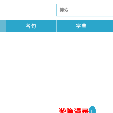
名句
字典
淞隐漫录