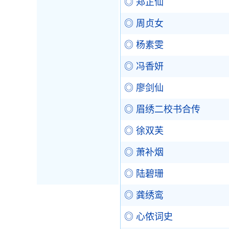
◎ 郑芷仙
◎ 周贞女
◎ 杨素雯
◎ 冯香妍
◎ 廖剑仙
◎ 眉绣二校书合传
◎ 徐双芙
◎ 萧补烟
◎ 陆碧珊
◎ 龚绣鸾
◎ 心侬词史