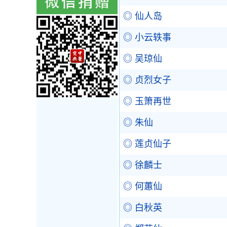
◎ 仙人岛
◎ 小云轶事
◎ 吴琼仙
◎ 贞烈女子
◎ 玉箫再世
◎ 朱仙
◎ 莲贞仙子
◎ 徐麟士
◎ 何蕙仙
◎ 白秋英