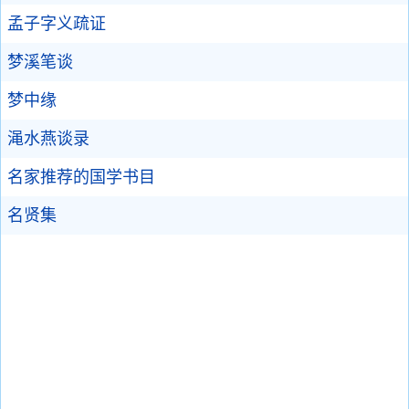
孟子字义疏证
梦溪笔谈
梦中缘
渑水燕谈录
名家推荐的国学书目
名贤集