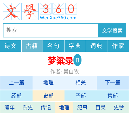
诗文
古籍
名句
字典
词典
作家
梦粱录
作者: 吴自牧
上一篇
地理
相关
下一篇
经部
史部
子部
集部
编年
杂史
传记
地理
纪事
目录
史钞