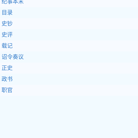
纪事本末
目录
史钞
史评
载记
诏令奏议
正史
政书
职官