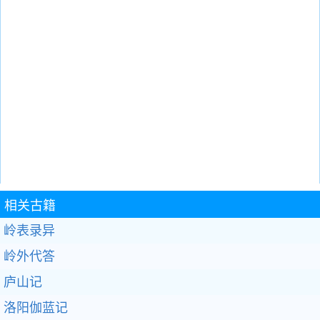
相关古籍
岭表录异
岭外代答
庐山记
洛阳伽蓝记