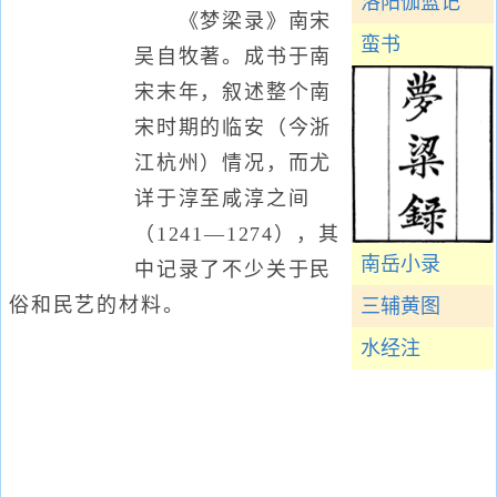
洛阳伽蓝记
《梦梁录》南宋
蛮书
吴自牧著。成书于南
宋末年，叙述整个南
宋时期的临安（今浙
江杭州）情况，而尤
详于淳至咸淳之间
（1241—1274），其
南岳小录
中记录了不少关于民
俗和民艺的材料。
三辅黄图
水经注