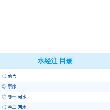
水经注 目录
◎ 前言
◎ 原序
◎ 卷一 河水
◎ 卷二 河水