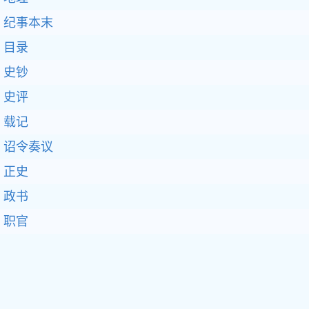
纪事本末
目录
史钞
史评
载记
诏令奏议
正史
政书
职官