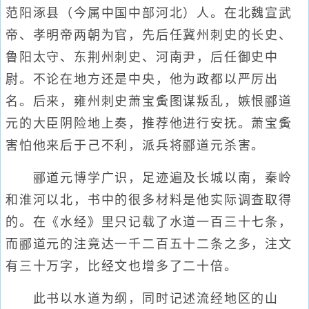
范阳涿县（今属中国中部河北）人。在北魏宣武
帝、孝明帝两朝为官，先后任冀州刺史的长史、
鲁阳太守、东荆州刺史、河南尹，后任御史中
尉。不论在地方还是中央，他为政都以严厉出
名。后来，雍州刺史萧宝夤图谋叛乱，嫉恨郦道
元的大臣阴险地上奏，推荐他进行安抚。萧宝夤
害怕他来后于己不利，派兵将郦道元杀害。
郦道元博学广识，足迹遍及长城以南，秦岭
和淮河以北，书中的很多材料是他实际调查取得
的。在《水经》里只记载了水道一百三十七条，
而郦道元的注竟达一千二百五十二条之多，注文
有三十万字，比经文也增多了二十倍。
此书以水道为纲，同时记述流经地区的山