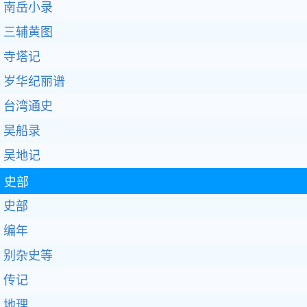
南岳小录
三辅黄图
寺塔记
岁华纪丽谱
台湾通史
吴船录
吴地记
史部
史部
编年
别杂史等
传记
地理