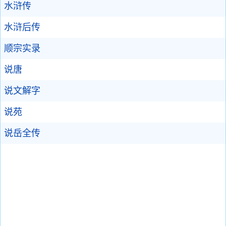
水浒传
水浒后传
顺宗实录
说唐
说文解字
说苑
说岳全传