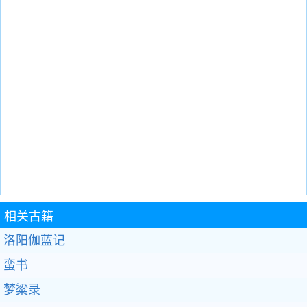
相关古籍
洛阳伽蓝记
蛮书
梦粱录