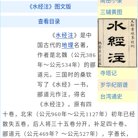
南岳小录
《水经注》图文版
三辅黄图
查看目录
《
水经注
》是中
国古代的
地理
名著，
作者是北魏（公元386
年～公元534年）的郦
寺塔记
道元。三国时的桑钦
写了《水经》一书，
岁华纪丽谱
郦道元作注，得名
台湾通史
《水经注》。原有四
十卷，北宋（公元960年～公元1127年）初年已经
散失五卷，后人将三十五卷分开，补足四十卷。
郦道元（公元469年？～公元527年），字善长，