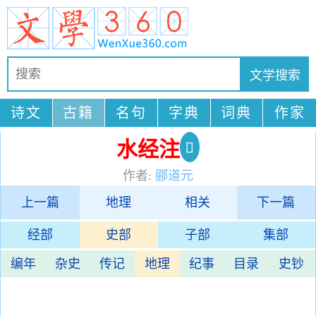
诗文
古籍
名句
字典
词典
作家
水经注
作者:
郦道元
上一篇
地理
相关
下一篇
经部
史部
子部
集部
编年
杂史
传记
地理
纪事
目录
史钞