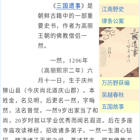
《
三国遗事
》是
江南野史
朝鲜古籍中的一部重
律条公案
要史书，作者为高丽
王朝的佛教僧侣一
然。
一然，1206年
（高丽熙宗二年）六
月十一日，生于庆州
万历野获编
獐山县（今庆尚北道庆山郡）。本
吴越春秋
姓金，名见明，后更名一然，字晦
五国故事
然，法名普觉。一然9岁出家当了和
尚，20岁时就以学业优秀而闻名遐迩。后在多座
寺庙攻读禅经，招收诸多弟子。一然一生潜心钻