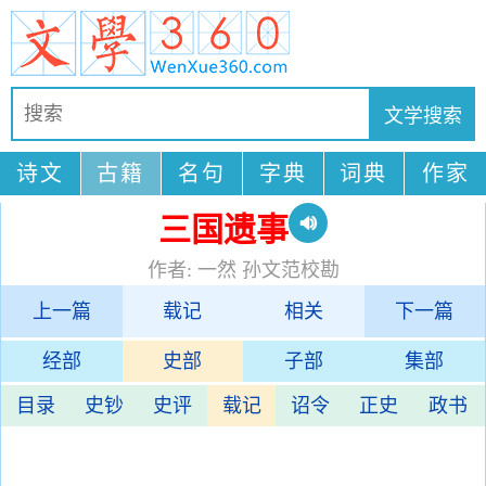
诗文
古籍
名句
字典
词典
作家
三国遗事
作者: 一然 孙文范校勘
上一篇
载记
相关
下一篇
经部
史部
子部
集部
目录
史钞
史评
载记
诏令
正史
政书