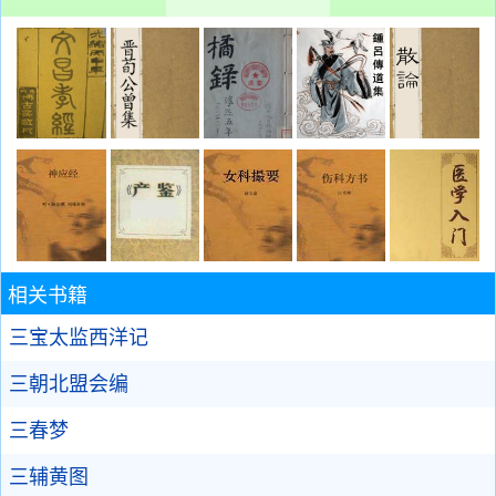
相关书籍
三宝太监西洋记
三朝北盟会编
三春梦
三辅黄图