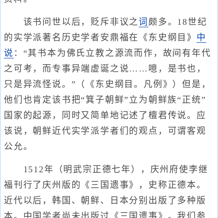
该书问世以后，贬斥非议之
词
颇多。18世纪
的实学派著名历史学者安鼎福在《东史纲目》
中
说
：“其书本为佛氏立教之源流而作，故间有年代
之可考，而专事异端虚诞之说……噫，是书也，
只是异流怪说。”（《东史纲目。凡例》）但是，
他们也肯定该书把“箕子朝鲜”立为朝鲜族“正统”
国家的起源，同时又简单地记述了檀君传说。应
该说，朝鲜近代实学派学者们的观点，可谓客观
公允。
1512年（明武宗正德七年），庆州府使李继
福刊行了庆州版的《三国遗事》，史称正德本。
近代以后，韩国、朝鲜、日本分别出版了多种版
本。中国学者尚未出版过《三国遗事》。我们参