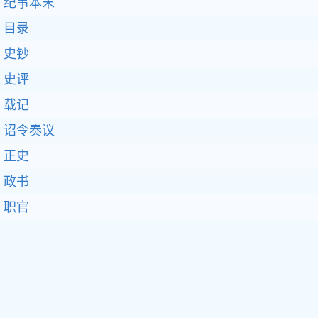
纪事本末
目录
史钞
史评
载记
诏令奏议
正史
政书
职官