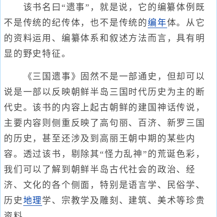
该书名曰“遗事”，就是说，它的编纂体例既
不是传统的纪传体，也不是传统的
编年
体。从它
的资料运用、编纂体系和叙述方法而言，具有明
显的野史特征。
《三国遗事》固然不是一部通史，但却可以
说是一部以反映朝鲜半岛三国时代历史为主的断
代史。该书的内容上起古朝鲜的建国神话传说，
主要内容则侧重反映了高句丽、百济、新罗三国
的历史，甚至还涉及到高丽王朝中期的某些内
容。透过该书，剔除其“怪力乱神”的荒诞色彩，
我们可以了解到朝鲜半岛古代社会的政治、经
济、文化的各个侧面，特别是语言学、民俗学、
历史
地理
学、宗教学及雕刻、建筑、美术等珍贵
资料。