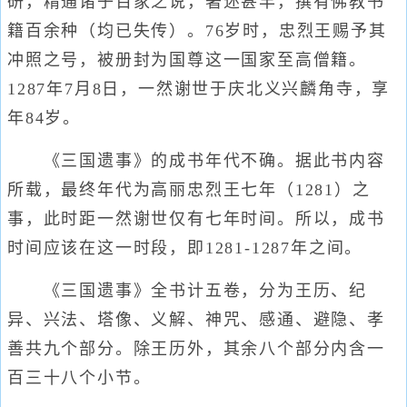
研，精通诸子百家之说，著述甚丰，撰有佛教书
籍百余种（均已失传）。76岁时，忠烈王赐予其
冲照之号，被册封为国尊这一国家至高僧籍。
1287年7月8日，一然谢世于庆北义兴麟角寺，享
年84岁。
《三国遗事》的成书年代不确。据此书内容
所载，最终年代为高丽忠烈王七年（1281）之
事，此时距一然谢世仅有七年时间。所以，成书
时间应该在这一时段，即1281-1287年之间。
《三国遗事》全书计五卷，分为王历、纪
异、兴法、塔像、义解、神咒、感通、避隐、孝
善共九个部分。除王历外，其余八个部分内含一
百三十八个小节。