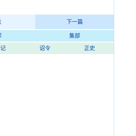
关
下一篇
部
集部
载记
诏令
正史