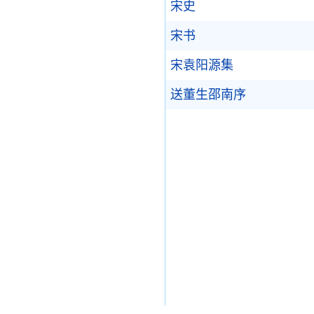
宋史
宋书
宋袁阳源集
送董生邵南序