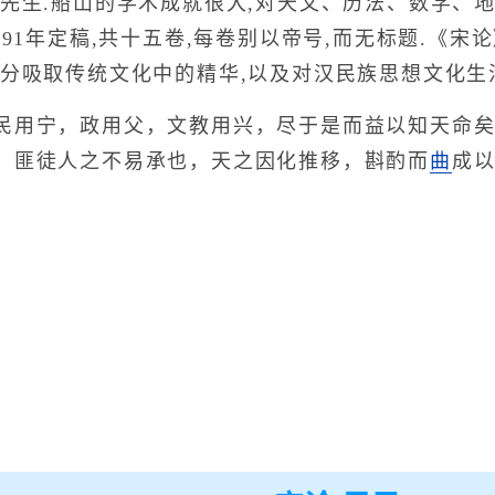
山先生.船山的学术成就很大,对天文、历法、数学、
691年定稿,共十五卷,每卷别以帝号,而无标题.《
充分吸取传统文化中的精华,以及对汉民族思想文化生
用宁，政用父，文教用兴，尽于是而益以知天命矣
，匪徒人之不易承也，天之因化推移，斟酌而
曲
成