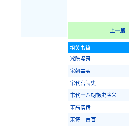
上一篇
相关书籍
淞隐漫录
宋朝事实
宋代宫闱史
宋代十八朝艳史演义
宋高僧传
宋诗一百首