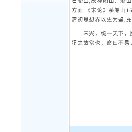
石船山,故称船山、船
方面.《宋论》系船山1
清初思想界以史为鉴,
宋兴，统一天下，民
狃之故常也，命曰不易