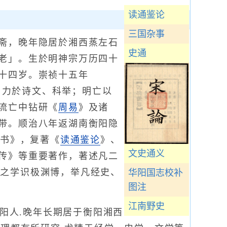
读通鉴论
三国杂事
斋，晚年隐居於湘西蒸左石
史通
老」。生於明神宗万历四十
十四岁。崇祯十五年
，用力於诗文、科举；明亡以
流亡中钻研《
周易
》及诸
带。顺治八年返湖南衡阳隐
黄书》，复著《
读通鉴论
》、
文史通义
传》等重要著作，著述凡二
夫之学识极渊博，举凡经史、
华阳国志校补
图注
江南野史
,衡阳人.晚年长期居于衡阳湘西