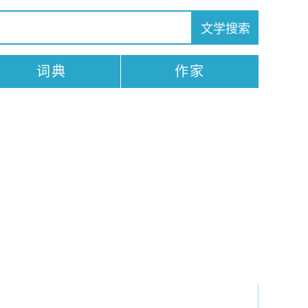
词典
作家