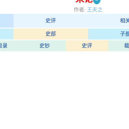
作者:
王夫之
史评
相
史部
子
目录
史钞
史评