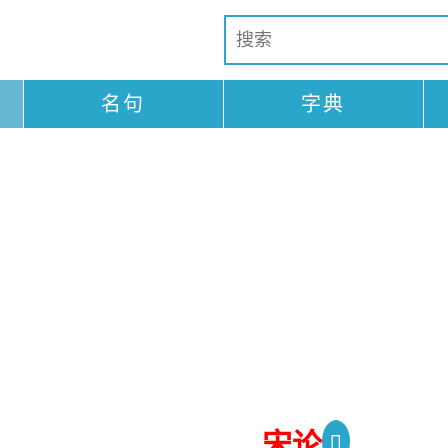
名句
字典
宋论