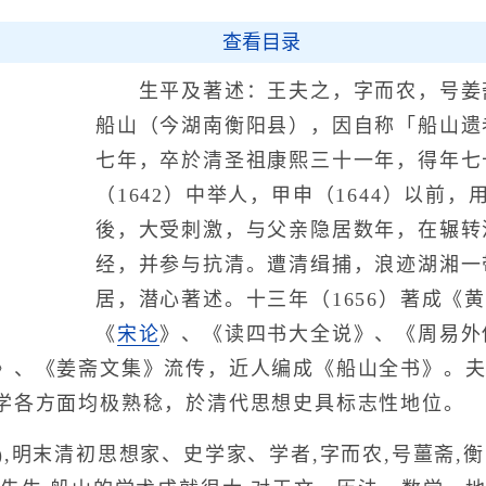
查看目录
生平及著述：王夫之，字而农，号姜
船山（今湖南衡阳县），因自称「船山遗
七年，卒於清圣祖康熙三十一年，得年七
（1642）中举人，甲申（1644）以前
後，大受刺激，与父亲隐居数年，在辗转
经，并参与抗清。遭清缉捕，浪迹湖湘一
居，潜心著述。十三年（1656）著成《
《
宋论
》、《读四书大全说》、《周易外
》、《姜斋文集》流传，近人编成《船山全书》。
学各方面均极熟稔，於清代思想史具标志性地位。
92),明末清初思想家、史学家、学者,字而农,号薑斋