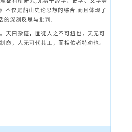
地理都有所研究,尤精于经学、史学、文学等
宋论》不仅是船山史论思想的综合,而且体现了
活的深刻反思与批判.
。天曰杂谌，匪徒人之不可狃也，天无可
以制命，人无可代其工，而相佑者特劝也。