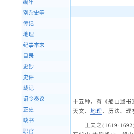
编年
别杂史等
传记
地理
纪事本末
目录
史钞
史评
载记
诏令奏议
十五种，有《船山遗书
正史
天文、
地理
、历法、理
政书
王夫之(1619-16
职官