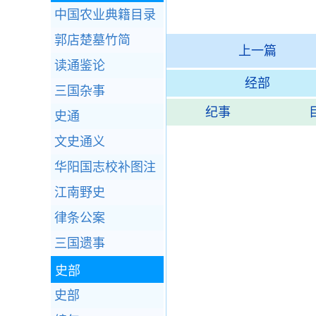
中国农业典籍目录
郭店楚墓竹简
上一篇
读通鉴论
经部
三国杂事
纪事
史通
文史通义
华阳国志校补图注
江南野史
律条公案
三国遗事
史部
史部