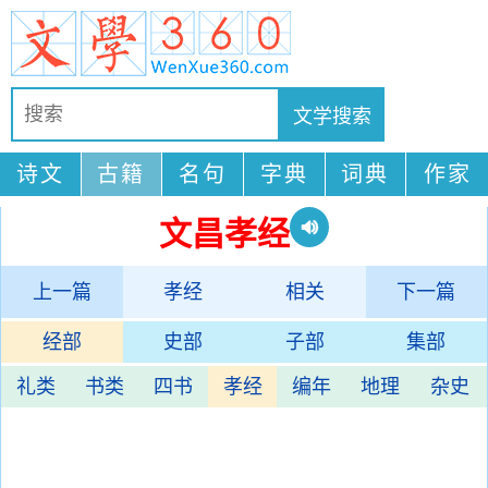
诗文
古籍
名句
字典
词典
作家
文昌孝经
上一篇
孝经
相关
下一篇
经部
史部
子部
集部
礼类
书类
四书
孝经
编年
地理
杂史