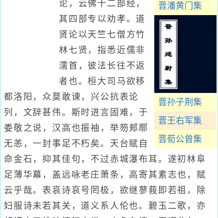
论，云佛十二部经，
晋潘黄门集
其四部专以劝孝。道
贤论以天竺七僧方竹
林七贤，指悉近儒非
濡首，彼法长往不返
者也。桓大司马欲移
都洛阳，众莫敢谏，兴公抗表论
晋孙子荆集
列，文辞甚伟。斯时进言固难，于
晋王右军集
娄敬之说，汉高也振袖，举笏郏鄏
晋荀公曾集
无恙，一封事足不朽矣。天台赋自
命金石，抑其佳句，不过赤城瀑布耳。遂初林阜
足薄华幕，盖远咏老庄萧条，高寄其素志也，赋
云乎哉。表哀诗哀号罔极，欲继蓼莪即若祖，除
妇服诗未若其关，道义系人伦也。碧玉二歌，亦