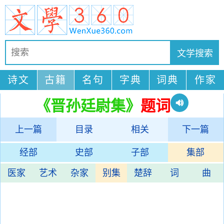
诗文
古籍
名句
字典
词典
作家
《晋孙廷尉集》
题词
上一篇
目录
相关
下一篇
经部
史部
子部
集部
医家
艺术
杂家
别集
楚辞
词
曲