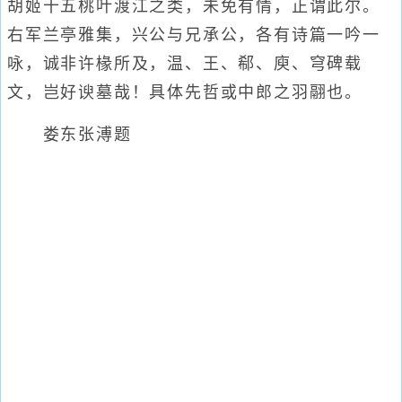
胡姬十五桃叶渡江之类，未免有情，正谓此尔。
右军兰亭雅集，兴公与兄承公，各有诗篇一吟一
咏，诚非许椽所及，温、王、郗、庾、穹碑载
文，岂好谀墓哉！具体先哲或中郎之羽翮也。
娄东张溥题