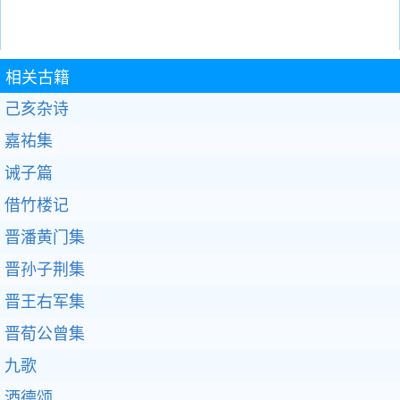
相关古籍
己亥杂诗
嘉祐集
诫子篇
借竹楼记
晋潘黄门集
晋孙子荆集
晋王右军集
晋荀公曾集
九歌
酒德颂