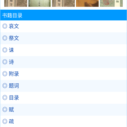
书籍目录
◎ 哀文
◎ 祭文
◎ 诔
◎ 诗
◎ 附录
◎ 题词
◎ 目录
◎ 赋
◎ 疏