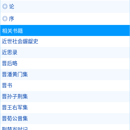
◎ 论
◎ 序
相关书籍
近世社会龌龊史
近思录
晋后略
晋潘黄门集
晋书
晋孙子荆集
晋王右军集
晋荀公曾集
荆楚岁时记