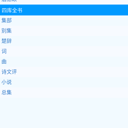
四库全书
集部
别集
楚辞
词
曲
诗文评
小说
总集