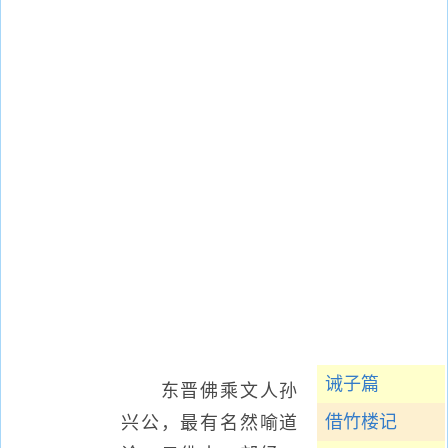
诫子篇
东晋佛乘文人孙
借竹楼记
兴公，最有名然喻道