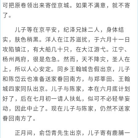
可把原卷领出来寄侄京城。如果不满意，就不寄
了。
儿子等在京平安，纪泽兄妹二人，身体结
实，肤色稍黑。洋人在江苏滋扰，于六月十一日
攻陷镇江，有大船几十只，在大江游弋。江宁、
杨州两府，很是危急。然而，天不降灾，圣人在
上，所以人心安定。同乡王翰城告假出京，儿子
和陈岱云也准备送家眷回南方，与郑莘田、王翰
城四家同队出京。儿子与陈家，本在六月底计划
好了，后在七月初一请人扶虬，似可不必轻举妄
动，因此中止了。现在儿子与陈家，仍然不送家
眷回南方了。
正月间，俞岱青先生出京，儿子寄有鹿脯一