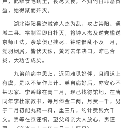
卢，此辈食毛践土，丧尽天良，不知何日罪恶贯
盈，始得聚而歼灭。
湖北崇阳县逆贼钟人杰为乱，攻占崇阳、通
城二县。裕制军即日扑灭，将钟人杰及逆党槛送
京师正法，余孽俱已搜尽。钟逆倡乱不及一月，
党羽姻属，皆伏天诛，黄河去年决口，昨已合
拢，大功告成矣。
九弟前病中思归，近因难觅好伴，且闻道上
有虞，是以不复作归计。弟自病好后，亦安心不
甚思家。李碧峰在寓三月，现己找得馆地，在唐
同年李杜家教书，每月俸金二两，月费一千。男
于二月初配丸药一料，重三斤，约计费钱六千
文。男等在京谨慎，望父母亲大人放心，男谨