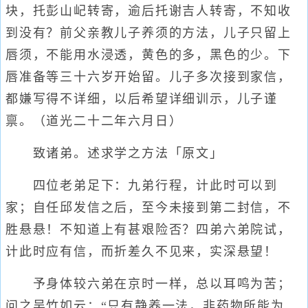
块，托彭山屺转寄，逾后托谢吉人转寄，不知收
到没有？前父亲教儿子养须的方法，儿子只留上
唇须，不能用水浸透，黄色的多，黑色的少。下
唇准备等三十六岁开始留。儿子多次接到家信，
都嫌写得不详细，以后希望详细训示，儿子谨
禀。（道光二十二年六月日）
致诸弟。述求学之方法「原文」
四位老弟足下：九弟行程，计此时可以到
家；自任邱发信之后，至今未接到第二封信，不
胜悬悬！不知道上有甚艰险否？四弟六弟院试，
计此时应有信，而折差久不见来，实深悬望！
予身体较六弟在京时一样，总以耳鸣为苦；
问之吴竹如云：“只有静养一法，非药物所能为