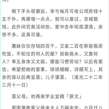
习。
眼下手头很窘迫，幸亏每月可收公项房钱十
五千外，再挪借一点点，就可以度过，京城银
钱，此外间究竟活动些。家中去年彻底澄清，余
债不多，这真可喜。
蕙妹仅仅存钱四百千，又拿二百在新窑租房
吃饭，不知住的何人的屋？担柴挑水，又靠何
人？率五身体又文弱，哪能习惯劳动？以后有家
信，希望把她的家事，琐琐细细，详细写上，其
余的容以后再呈禀；儿子谨禀，（道光二十二年
三月十一日）
禀父母。劝两弟学业宜精「原文」
男国藩跪禀父母亲大人万福金安。六月廿八