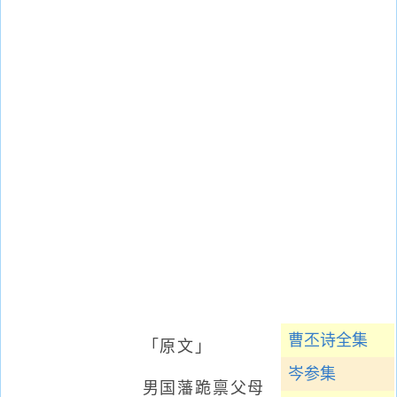
曹丕诗全集
「原文」
岑参集
男国藩跪禀父母