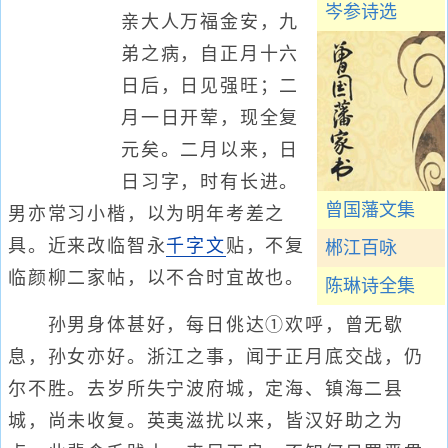
岑参诗选
亲大人万福金安，九
弟之病，自正月十六
日后，日见强旺；二
月一日开荤，现全复
元矣。二月以来，日
日习字，时有长进。
曾国藩文集
男亦常习小楷，以为明年考差之
具。近来改临智永
千字文
贴，不复
郴江百咏
临颜柳二家帖，以不合时宜故也。
陈琳诗全集
孙男身体甚好，每日佻达①欢呼，曾无歇
息，孙女亦好。浙江之事，闻于正月底交战，仍
尔不胜。去岁所失宁波府城，定海、镇海二县
城，尚未收复。英夷滋扰以来，皆汉好助之为