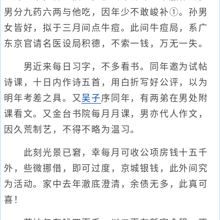
男分九药六两与他吃，因年少不敢峻补①。孙男
女皆好，拟于三月间点牛痘。此间牛痘局，系广
东京官请名医设局积德，不索一钱，万无一失。
男近来每日习字，不多看书。同年邀为试帖
诗课，十日内作诗五首，用白折写好公评，以为
明年考差之具。又
吴子
序同年，有两弟在男处附
课看文。又金台书院每月月课，男亦代人作文，
因久荒制艺，不得不略为温习。
此刻光景已窘，幸每月可收公项房钱十五千
外，些微挪借，即可过度，京城银钱，此外间究
为活动。家中去年澈底澄清，余债无多，此真可
喜！