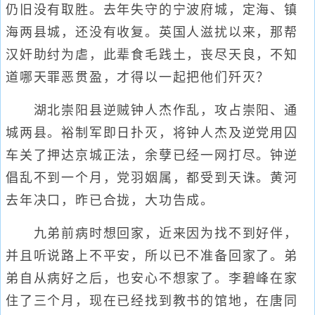
仍旧没有取胜。去年失守的宁波府城，定海、镇
海两县城，还没有收复。英国人滋扰以来，那帮
汉奸助纣为虐，此辈食毛践土，丧尽天良，不知
道哪天罪恶贯盈，才得以一起把他们歼灭？
湖北崇阳县逆贼钟人杰作乱，攻占崇阳、通
城两县。裕制军即日扑灭，将钟人杰及逆党用囚
车关了押达京城正法，余孽已经一网打尽。钟逆
倡乱不到一个月，党羽姻属，都受到天诛。黄河
去年决口，昨已合拢，大功告成。
九弟前病时想回家，近来因为找不到好伴，
并且听说路上不平安，所以已不准备回家了。弟
弟自从病好之后，也安心不想家了。李碧峰在家
住了三个月，现在已经找到教书的馆地，在唐同