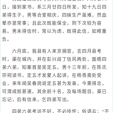
日，接到家书，系三月廿四日所发，知十九日四
弟得生子，男等合室相庆，四妹生产虽难，然血
晕亦是常事；且此次既能保全，则下次较为容
易。男未得信时，常以为虑，既得此信，如释重
负。
六月底，我县有人来京捐官，言四月县考
时，渠在城内，并在彭兴歧丁信风两处，面晤四
弟六弟，知案首是吴定五。男十三年前，在陈氏
宗祠读书，定五才发蒙人起讲，在杨畏斋处受
业，来年闻吴春岗说定五甚为发奋，今果得志，
可渭成就甚速。其余前十名，及每场题目，渠已
忘记，后有信来，乞四弟写出。
四弟六弟考运不好，不必挂怀；俗语云：“不