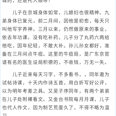
城的，还是托人顺带？
儿子在京城身体如常，儿媳妇也很精神。九
弟身体已复元，前二月间，因他是初愈，每天只
叫他写字养神。三月以来，仍然做原来的事业，
依去年功课。没有吃补药，儿子分了丸药六两给
他吃，因年纪轻，不敢大补。孙儿孙女都好，准
备在三月间点牛痘。这里的牛痘局，是广东京官
请有名的医生设局积德的，不收钱，万无一失。
儿子近来每天习字，不多看书，，同年邀为
试帖诗课，十天内作诗五首，用白折写好公评，
以为明年考差之具。又吴子序同年，有两个弟弟
在儿子处附裸看文。又金台书院每月月课，儿子
也代人作文，因为制艺荒废久了，不得不略为温