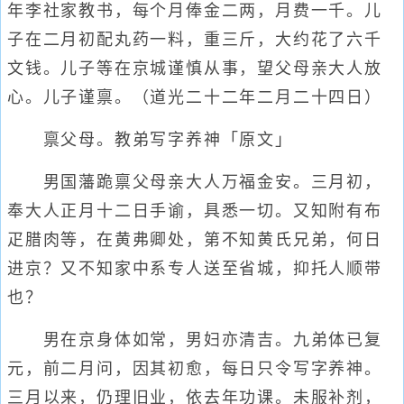
年李社家教书，每个月俸金二两，月费一千。儿
子在二月初配丸药一料，重三斤，大约花了六千
文钱。儿子等在京城谨慎从事，望父母亲大人放
心。儿子谨禀。（道光二十二年二月二十四日）
禀父母。教弟写字养神「原文」
男国藩跪禀父母亲大人万福金安。三月初，
奉大人正月十二日手谕，具悉一切。又知附有布
疋腊肉等，在黄弗卿处，第不知黄氏兄弟，何日
进京？又不知家中系专人送至省城，抑托人顺带
也？
男在京身体如常，男妇亦清吉。九弟体已复
元，前二月问，因其初愈，每日只令写字养神。
三月以来，仍理旧业，依去年功课。未服补剂，