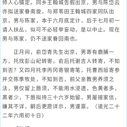
师人心镇定。同乡王翰城告假出京，男与陈岱云
亦拟送家眷南旋，与郑苇田王翰城四家同队出
京，男与陈家，本于六月底定计，后于七月初一
请人扶乩，似可不必轻举妄动，是以中止。现在
男与陈家，仍不送家眷回南也。
正月间，俞岱青先生出京，男寄有鹿脯一
方，托找彭山屺转寄，俞后托谢吉人转寄，不知
到否？又四月托李丙冈寄银寄笔，托曹西垣寄参
并交陈季牧处，不知到否，前父亲教男养须之
法，男仅留上唇须，不能用水浸透，色黄者多，
黑者少，下唇拟待三十六岁始留，男屡接家信，
嫌其不详，嗣后更愿详示，男谨禀。（道光二十
二年六用初十日）