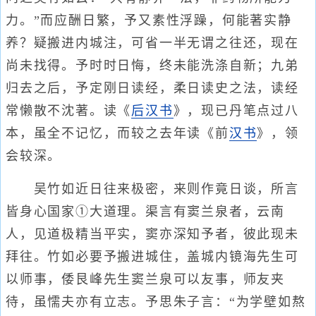
力。”而应酬日繁，予又素性浮躁，何能著实静
养？疑搬进内城注，可省一半无谓之往还，现在
尚未找得。予时时日悔，终未能洗涤自新；九弟
归去之后，予定刚日读经，柔日读史之法，读经
常懒散不沈著。读《
后汉书
》，现已丹笔点过八
本，虽全不记忆，而较之去年读《前
汉书
》，领
会较深。
吴竹如近日往来极密，来则作竟日谈，所言
皆身心国家①大道理。渠言有窦兰泉者，云南
人，见道极精当平实，窦亦深知予者，彼此现未
拜往。竹如必要予搬进城住，盖城内镜海先生可
以师事，倭艮峰先生窦兰泉可以友事，师友夹
待，虽懦夫亦有立志。予思朱子言：“为学壁如熬