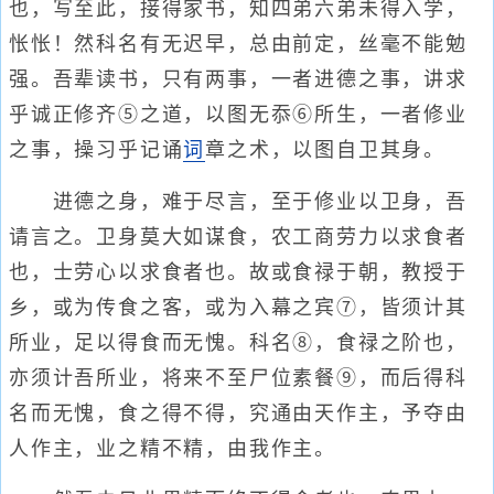
也，写至此，接得家书，知四弟六弟未得入学，
怅怅！然科名有无迟早，总由前定，丝毫不能勉
强。吾辈读书，只有两事，一者进德之事，讲求
乎诚正修齐⑤之道，以图无忝⑥所生，一者修业
之事，操习乎记诵
词
章之术，以图自卫其身。
进德之身，难于尽言，至于修业以卫身，吾
请言之。卫身莫大如谋食，农工商劳力以求食者
也，士劳心以求食者也。故或食禄于朝，教授于
乡，或为传食之客，或为入幕之宾⑦，皆须计其
所业，足以得食而无愧。科名⑧，食禄之阶也，
亦须计吾所业，将来不至尸位素餐⑨，而后得科
名而无愧，食之得不得，究通由天作主，予夺由
人作主，业之精不精，由我作主。