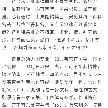
然吾未见业果精而终不得食者也，农果力
耕，虽有饥馑，必有丰年；商果积货，虽有雍
滞，必有通时；士果能精其业，安见其终不得科
名哉？即终不得科名，又岂无他途可以求食者
哉？然则特患业之不精耳。求业之精，别无他
法，曰专而已矣。谚曰：“艺多不养身，谓不专
也。”吾掘井多而无泉可饮，不专之咎也！
诸弟总须力图专业，如九弟志在习字，亦不
尽废他业；但每日习安工夫，不可不提起精神，
随时随事，皆可触悟。四弟六弟，吾不知其心有
专嗜否⑩？若志在穷经，则须专守一经，志在作
制义（11），则须专看一家文稿，志在作古文，
则须专看一家文集。作各体诗亦然，作试帖亦
然，万不可以兼营并鹜（12），兼营则必一无所