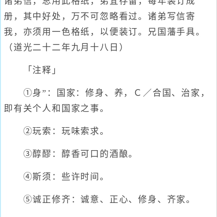
诸弟信，总用此格纸，弟宜存留，每年装订成
册，其中好处，万不可忽略看过。诸弟写信寄
我，亦须用一色格纸，以便装订。兄国藩手具。
（道光二十二年九月十八日）
「注释」
①身”：国家：修身、养，Ｃ／合国、治家，
即有关个人和国家之事。
②玩索：玩味索求。
③醇醪：醇香可口的酒酿。
④斯须：些许时间。
⑤诚正修齐：诚意、正心、修身、齐家。