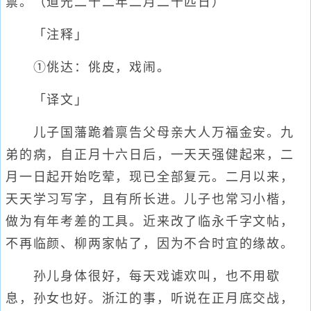
禀。（道光二十二年二月二十匹日）
「注释」
①佻达：佻皮，戏闹。
「译文」
儿子国藩跪着禀告父母亲大人万福金安。九
弟的病，自正月十六日后，一天天强健起来，二
月一日起开始吃荤，现已全部复元。二月以来，
天天学习写字，且有所长进。儿子也常习小楷，
做为有年考差的工具。近来改了临永千字文帖，
不再临颜、柳两家帖了，因为不合时宜的缘故。
孙儿身体很好，每天戏谑欢叫，也不用歇
息，孙女也好。浙江的事，听说在正月底交战，