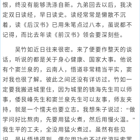
恨，终没有能够洗涤自新。九弟回去以后，我决
定双日读经，早日读史。读经常常是懒散不沉
着，读《后汉书》已用朱笔点过八本，虽说都不
记得，而比去年读《前汉书》领会要深刻些。
吴竹如近日往来很密。来了便要作整天的谈
话，听说的都是关于身心健康、国家大事。他说
有个窦兰泉的，云南人，悟道非常精当平实，窦
对我也很了解。彼此之间还没有详访过。竹如一
定要我搬进城里住，因为城里的镜海先生司以师
事，倭艮峰先生和窦兰泉先生可以友事，师友夹
持，就是一个懦夫也要立志。我想朱子说过：“做
学问好比熬肉，先要用猛火煮，然后用慢火温。”
我生平的工夫，全没用猛火煮过。虽然有些见
识，是从悟境得到，偶尔用功也不过优游玩索罢