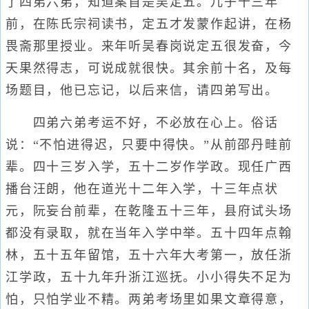
了四弟六弟，知道案首是吴定五。儿子十三年
前，在陈氏宗祠读书，定五才发蒙作起讲，在杨
畏斋那里授业。来年听吴春岗说定五很发奋，今
天果然得志，可说成就很快。其余前十名，及每
场题目，他已忘记，以后来信，请四弟写出。
四弟六弟考运不好，不必放在心上。俗话
说：“不怕进得迟，只要中得快。”从前邵丹畦前
辈。四十三岁入学，五十二岁作学政。现任广西
播台汪朗，他在道光十二年入学，十三年点状
元，阮妄台前辈，在乾隆五十三年，县府试头场
都没有录取，就在当年入学中举。五十四年点翰
林，五十五年留馆，五十六年大考第一，放任浙
江学政，五十九年升浙江巡抚。小小得失不足为
怕，只怕学业不精。两弟考场里如果文章得意，