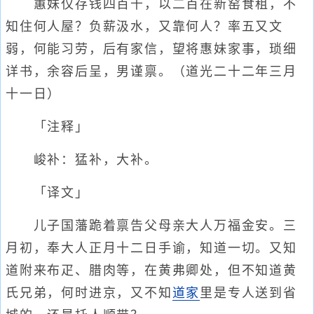
蕙妹仅存钱四百千，以二百在新窑食租，不
知住何人屋？负薪汲水，又靠何人？率五又文
弱，何能习劳，后有家信，望将惠妹家事，琐细
详书，余容后呈，男谨禀。（道光二十二年三月
十一日）
「注释」
峻补：猛补，大补。
「译文」
儿子国藩跪着禀告父母亲大人万福金安。三
月初，奉大人正月十二日手谕，知道一切。又知
道附来布疋、腊肉等，在黄弗卿处，但不知道黄
氏兄弟，何时进京，又不知
道家
里是专人送到省