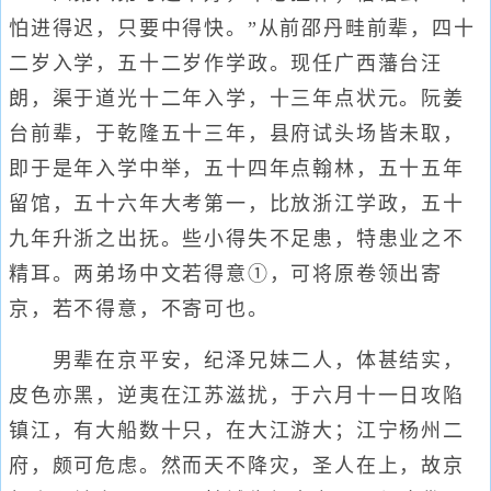
怕进得迟，只要中得快。”从前邵丹畦前辈，四十
二岁入学，五十二岁作学政。现任广西藩台汪
朗，渠于道光十二年入学，十三年点状元。阮姜
台前辈，于乾隆五十三年，县府试头场皆未取，
即于是年入学中举，五十四年点翰林，五十五年
留馆，五十六年大考第一，比放浙江学政，五十
九年升浙之出抚。些小得失不足患，特患业之不
精耳。两弟场中文若得意①，可将原卷领出寄
京，若不得意，不寄可也。
男辈在京平安，纪泽兄妹二人，体甚结实，
皮色亦黑，逆夷在江苏滋扰，于六月十一日攻陷
镇江，有大船数十只，在大江游大；江宁杨州二
府，颇可危虑。然而天不降灾，圣人在上，故京