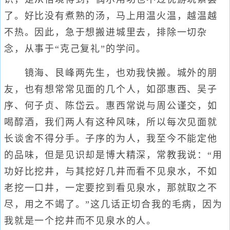
了。好比没有煮熟的汤，马上用温火温，越温越
不热。因此，急于想搬进城里去，排除一切杂
念，从事于“克己复礼”的学问。
镜海、艮峰两先生，也劝我快搬。城外的朋
友，也有想常常见面的几个人，如邵惠西、吴子
序、何子贞、陈岱云。惠西常说与周公谨交，如
喝醇酒，我们两人有这种风味，所以每次见面就
长谈舍不得分手。子序的为人，我至今不能定他
的品味，但是见识却是博大精深，常教我说：“用
功好比挖井，与其挖好几井而看不见泉水，不如
老挖一口井，一定要挖到看见泉水，那就取之不
尽，用之不竭了。”这几话正切合我的毛病，因为
我就是一个挖井而不见泉水的人。