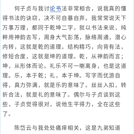
何子贞与我讨
论书
法非常相合，说我真的懂
得书法的诀窃，决不可自暴自弃。我常常说天下
万事万理，都同于乾坤二字，就以书法来说，纯
粹用神韵去写，周身大气彭荡，脉络周通，潜心
内转，这就是乾的道理。结构精巧，向背有法，
修短合度，这就是坤的道理。乾，从神韵而言；
坤，从形体而论。礼乐不可一喇离身，也是这道
理。乐，本于乾；礼，本于坤。写字而优游自
得，真力弥满，就是乐的意味了。丝丝入扣，转
折合法，就是礼的意味了。偶尔与子贞谈到这
些，子贞觉得很对，说他生平得力，全在这些
了。
陈岱云与我处处痛痒相关，这是九弟知道