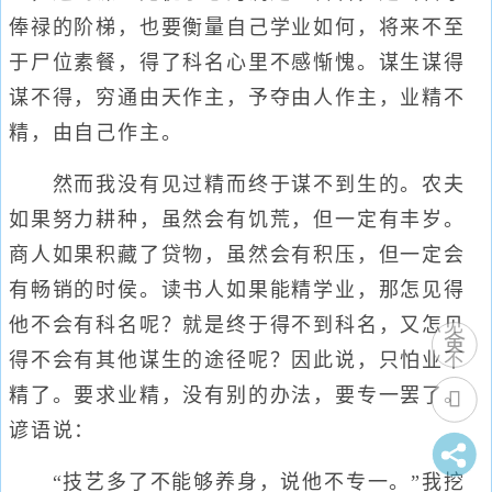
俸禄的阶梯，也要衡量自己学业如何，将来不至
于尸位素餐，得了科名心里不感惭愧。谋生谋得
谋不得，穷通由天作主，予夺由人作主，业精不
精，由自己作主。
然而我没有见过精而终于谋不到生的。农夫
如果努力耕种，虽然会有饥荒，但一定有丰岁。
商人如果积藏了贷物，虽然会有积压，但一定会
有畅销的时侯。读书人如果能精学业，那怎见得
他不会有科名呢？就是终于得不到科名，又怎见
得不会有其他谋生的途径呢？因此说，只怕业不
精了。要求业精，没有别的办法，要专一罢了。
谚语说：
“技艺多了不能够养身，说他不专一。”我挖