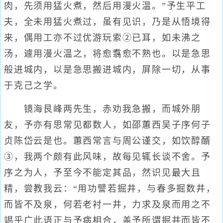
肉，先须用猛火煮，然后用漫火温。”予生平工
夫，全未用猛火煮过，虽有见识，乃是从悟境得
来，偶用工亦不过优游玩索②已耳，如未沸之
汤，遽用漫火温之，将愈翥愈不熟也。以是急思
般进城内，以是急思搬进城内，屏除一切，从事
于克己之学。
镜海艮峰两先生，赤劝我急搬，而城外朋
友，予亦有思常见都数人，如邵蕙西吴子序何子
贞陈岱云是也。蕙西常言与周公谨交，如饮醇醑
③，我两个颇有此风味，故每见辄长谈不舍。予
序之为人，予至今不能定其品，然识见最大且
精，尝教我云：“用功譬若掘井，与春多掘数井，
而皆不及泉，何若老衬一井，力求及泉而用之不
竭乎广此语正与予病相合，盖予所谓掘井而皆不