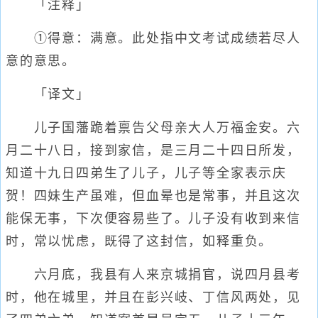
「注释」
①得意：满意。此处指中文考试成绩若尽人
意的意思。
「译文」
儿子国藩跪着禀告父母亲大人万福金安。六
月二十八日，接到家信，是三月二十四日所发，
知道十九日四弟生了儿子，儿子等全家表示庆
贺！四妹生产虽难，但血晕也是常事，并且这次
能保无事，下次便容易些了。儿子没有收到来信
时，常以忧虑，既得了这封信，如释重负。
六月底，我县有人来京城捐官，说四月县考
时，他在城里，并且在彭兴岐、丁信风两处，见