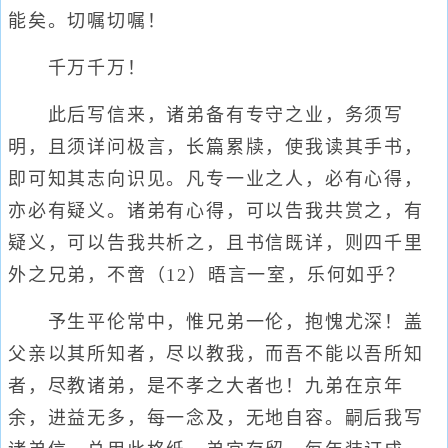
能矣。切嘱切嘱！
千万千万！
此后写信来，诸弟备有专守之业，务须写
明，且须详问极言，长篇累牍，使我读其手书，
即可知其志向识见。凡专一业之人，必有心得，
亦必有疑义。诸弟有心得，可以告我共赏之，有
疑义，可以告我共析之，且书信既详，则四千里
外之兄弟，不啻（12）晤言一室，乐何如乎？
予生平伦常中，惟兄弟一伦，抱愧尤深！盖
父亲以其所知者，尽以教我，而吾不能以吾所知
者，尽教诸弟，是不孝之大者也！九弟在京年
余，进益无多，每一念及，无地自容。嗣后我写