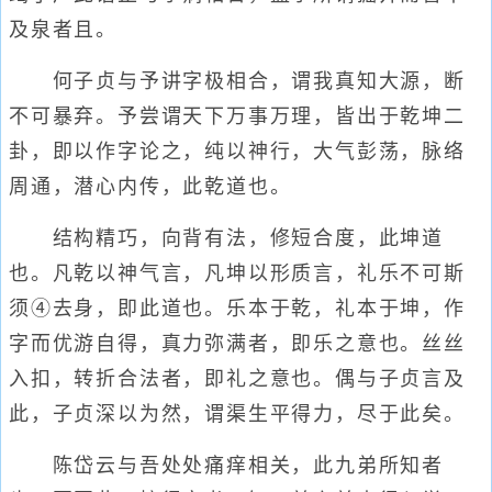
及泉者且。
何子贞与予讲字极相合，谓我真知大源，断
不可暴弃。予尝谓天下万事万理，皆出于乾坤二
卦，即以作字论之，纯以神行，大气彭荡，脉络
周通，潜心内传，此乾道也。
结构精巧，向背有法，修短合度，此坤道
也。凡乾以神气言，凡坤以形质言，礼乐不可斯
须④去身，即此道也。乐本于乾，礼本于坤，作
字而优游自得，真力弥满者，即乐之意也。丝丝
入扣，转折合法者，即礼之意也。偶与子贞言及
此，子贞深以为然，谓渠生平得力，尽于此矣。
陈岱云与吾处处痛痒相关，此九弟所知者