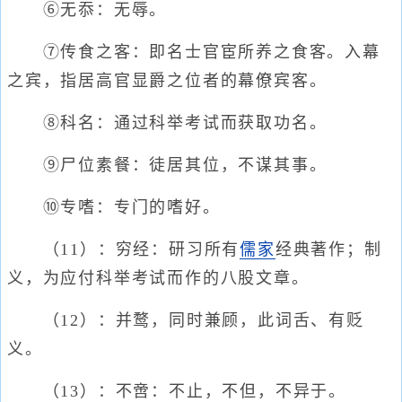
⑥无忝：无辱。
⑦传食之客：即名士官宦所养之食客。入幕
之宾，指居高官显爵之位者的幕僚宾客。
⑧科名：通过科举考试而获取功名。
⑨尸位素餐：徒居其位，不谋其事。
⑩专嗜：专门的嗜好。
（11）：穷经：研习所有
儒家
经典著作；制
义，为应付科举考试而作的八股文章。
（12）：并鹜，同时兼顾，此词舌、有贬
义。
（13）：不啻：不止，不但，不异于。