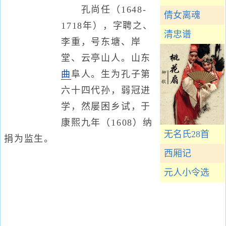
孔尚任（1648-
倩女离魂
1718年），字聘之、
清忠谱
李重，号东塘、岸
堂、云亭山人。山东
曲
阜人。生为孔子第
六十四代孙，弱冠进
学，然屡困乡试，于
康熙九年（1608）纳
无名氏28首
捐为监生。
西厢记
元人小令选