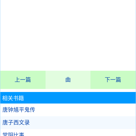
上一篇
曲
下一篇
相关书籍
唐钟馗平鬼传
唐子西文录
棠阴比事