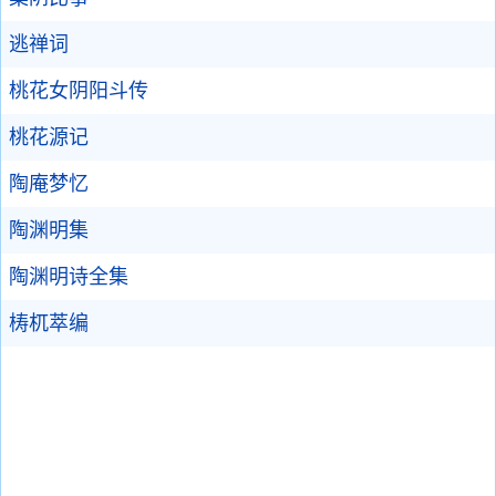
逃禅词
桃花女阴阳斗传
桃花源记
陶庵梦忆
陶渊明集
陶渊明诗全集
梼杌萃编