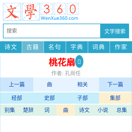
诗文
古籍
名句
字典
词典
作家
桃花扇
作者: 孔尚任
上一篇
曲
相关
下一篇
经部
史部
子部
集部
别集
楚辞
词
曲
诗文
小说
总集