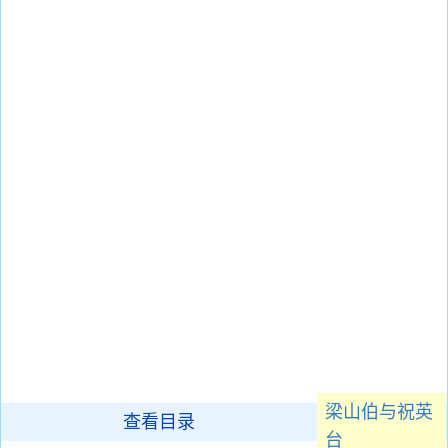
梁山伯与祝英
查看目录
台