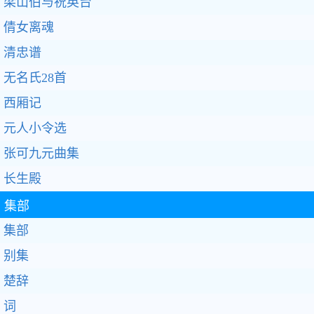
梁山伯与祝英台
倩女离魂
清忠谱
无名氏28首
西厢记
元人小令选
张可九元曲集
长生殿
集部
集部
别集
楚辞
词