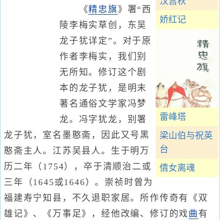
汉宫秋
《
精忠旗
》署“西
娇红记
陵李梅实草创，东吴
龙子犹详定”。对于原
作者李梅实，我们别
无所知。修订这个剧
本的龙子犹，是明末
著名通俗文学家冯梦
雷峰塔
龙。冯字犹龙，别署
龙子犹，室名墨憨斋，因此又号黑
梁山伯与祝英
台
憨斋主人。江苏吴县人。生于明万
历二年（1754），卒于清顺治二或
倩女离魂
三年（1645或1646）。崇祯时曾为
福建寿宁知县，不久退职家居。所作传奇有《双
雄记》、《万事足》，经他改编、修订的戏
曲
有