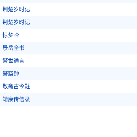
荆楚岁时记
荆楚岁时记
惊梦啼
景岳全书
警世通言
警寤钟
敬斋古今黈
靖康传信录