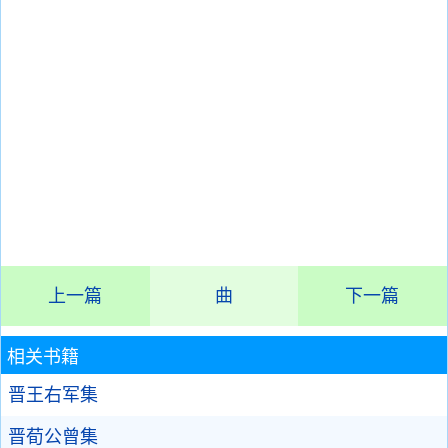
上一篇
曲
下一篇
相关书籍
晋王右军集
晋荀公曾集