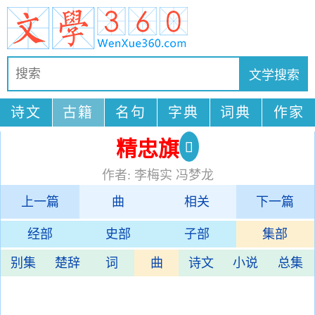
诗文
古籍
名句
字典
词典
作家
精忠旗
作者: 李梅实 冯梦龙
上一篇
曲
相关
下一篇
经部
史部
子部
集部
别集
楚辞
词
曲
诗文
小说
总集