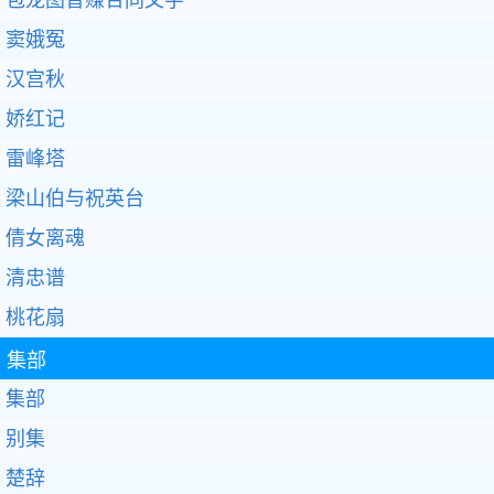
包龙图智赚合同文字
窦娥冤
汉宫秋
娇红记
雷峰塔
梁山伯与祝英台
倩女离魂
清忠谱
桃花扇
集部
集部
别集
楚辞