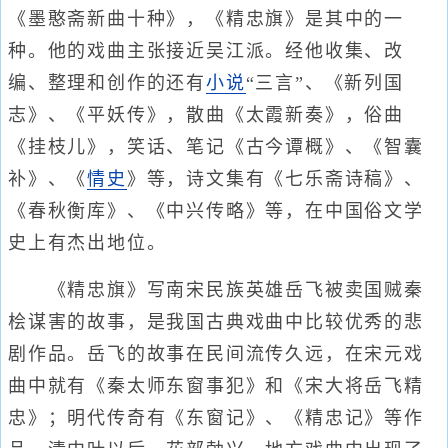
《墨憨斋新曲十种》，《精忠旗》是其中的一
种。他的戏曲主张接近吴江派。经他收集、改
编、整理和创作的还有
小说
“三言”、《新列国
志》、《平妖传》，散曲《太霞新奏》，俗曲
《挂枝儿》，笑话、笔记《古今谭概》、《智囊
补》、《
情史
》等，诗文集有《七乐斋诗稿》、
《春秋衡库》、《中兴传略》等，在中国俗文学
史上有杰出地位。
《精忠旗》写南宋民族英雄岳飞被卖国贼秦
桧谋害的故事，是我国古典戏曲中比较优秀的悲
剧作品。岳飞的故事在民间流传久远，在宋元戏
曲中就有《秦太师东窗事犯》和《宋大将岳飞精
忠》；明代传奇有《东窗记》、《精忠记》等作