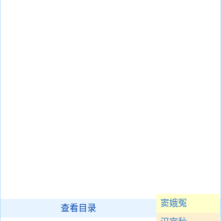
窦娥冤
查看目录