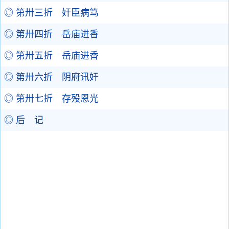
◎ 第卅三折 奸臣病笃
◎ 第卅四折 岳庙进香
◎ 第卅五折 岳庙进香
◎ 第卅六折 阴府讯奸
◎ 第卅七折 存殁恩光
◎ 后 记