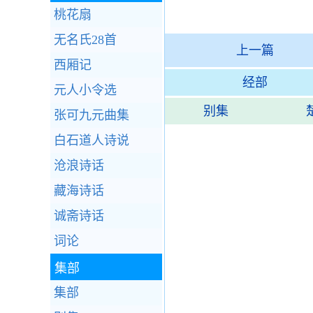
桃花扇
无名氏28首
上一篇
西厢记
经部
元人小令选
别集
张可九元曲集
白石道人诗说
沧浪诗话
藏海诗话
诚斋诗话
词论
集部
集部