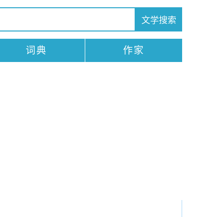
词典
作家