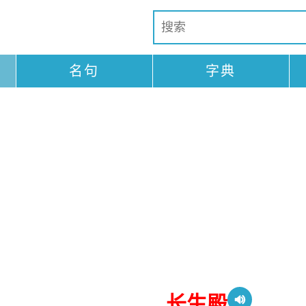
名句
字典
长生殿