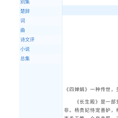
别集
楚辞
词
曲
诗文评
小说
总集
《四婵娟》一种传世，
《长生殿》是一部爱
非。杨贵妃恃宠善妒，