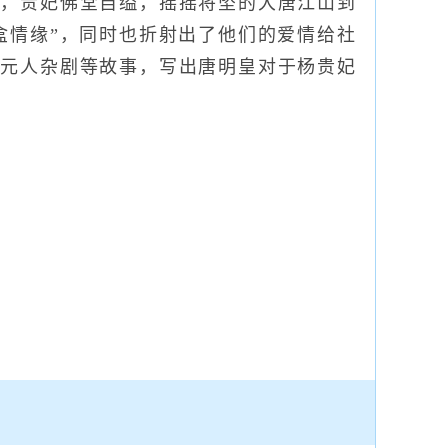
哄，贵妃佛堂自缢，摇摇将坠的大唐江山到
盒情缘”，同时也折射出了他们的爱情给社
；元人杂剧等故事，写出唐明皇对于杨贵妃