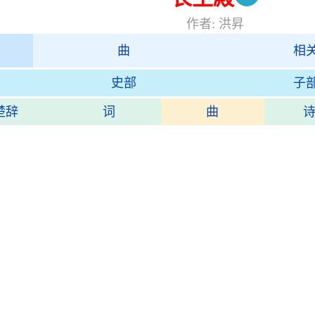
作者: 洪昇
曲
相
史部
子
楚辞
词
曲