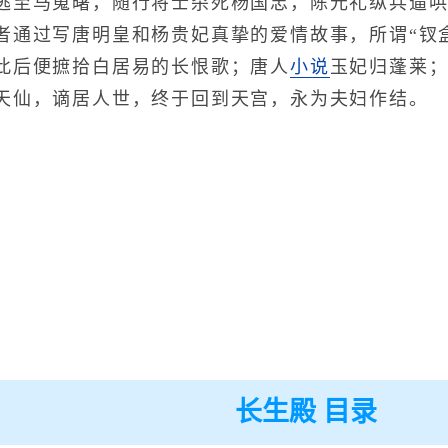
逃至马嵬曙，随行将士杀死杨国忠，陈元礼纵兵逼
者通过写唐明皇和杨贵妃真挚的爱情故事，所谓“钗
此后便摭拾白居易的长恨歌；唐人
小说
玉妃归蓬莱
天仙，谪居人世，终于回到天宫，永为夫妇作结。
长生殿 目录