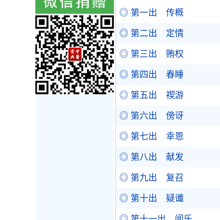
◎ 第一出 传概
◎ 第二出 定情
◎ 第三出 贿权
◎ 第四出 春睡
◎ 第五出 禊游
◎ 第六出 傍讶
◎ 第七出 幸恩
◎ 第八出 献发
◎ 第九出 复召
◎ 第十出 疑谶
◎ 第十一出 闻乐