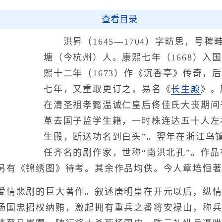
查看目录
洪昇（1645—1704）字昉思，号稗
塘（今杭州）人。康熙七年（1668）入
熙十二年（1673）作《沉香亭》传奇，
七年，又重取更订之，易名《
长生殿
》。
在清圣祖孝懿温诚仁皇后佟佳氏大丧期间
革去国子监学生籍，一时株连达五十人左
生殿，断送功名到白头”。翌年在浙江乌
任齐名的剧作家，世称“南洪北孔”。作
另有《锦绣图》待考。其余作品均佚。今人章培恒
情悲剧的巨大著作。叙述唐明皇在开元以后，纵情
杨国忠招权纳贿，激起拥有重兵之番将安禄山，称