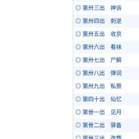
◎ 第卅三出 神诉
◎ 第卅四出 刺逆
◎ 第卅五出 收京
◎ 第卅六出 看袜
◎ 第卅七出 尸解
◎ 第卅八出 弹词
◎ 第卅九出 私祭
◎ 第四十出 仙忆
◎ 第卌一出 见月
◎ 第卌二出 驿备
◎ 第卌三出 改葬