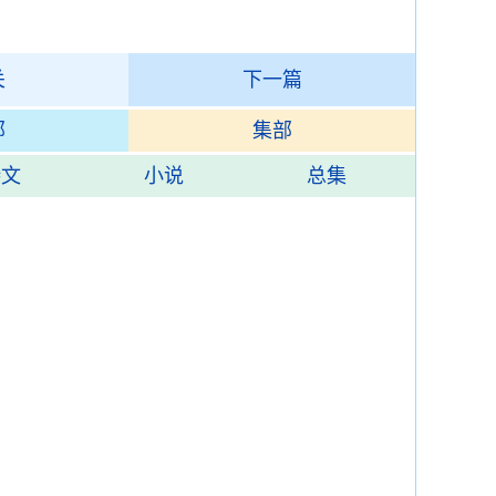
关
下一篇
部
集部
诗文
小说
总集