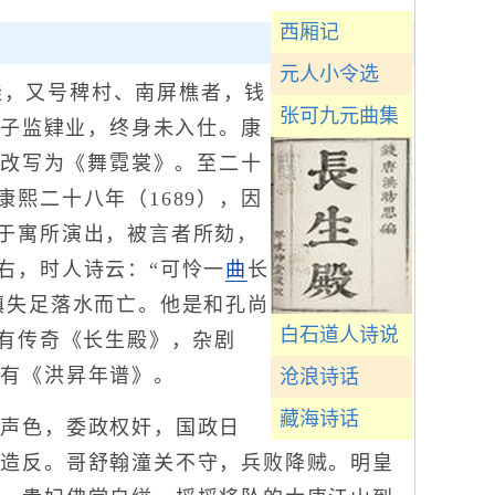
西厢记
元人小令选
畦，又号稗村、南屏樵者，钱
张可九元曲集
国子监肄业，终身未入仕。康
后改写为《舞霓裳》。至二十
康熙二十八年（1689），因
于寓所演出，被言者所劾，
右，时人诗云：“可怜一
曲
长
镇失足落水而亡。他是和孔尚
白石道人诗说
品有传奇《长生殿》，杂剧
著有《洪昇年谱》。
沧浪诗话
藏海诗话
声色，委政权奸，国政日
兵造反。哥舒翰潼关不守，兵败降贼。明皇