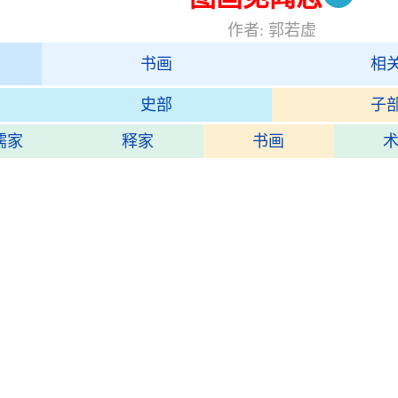
作者: 郭若虚
书画
相
史部
子
儒家
释家
书画