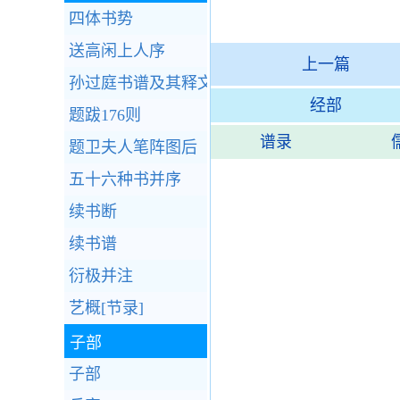
四体书势
送高闲上人序
上一篇
孙过庭书谱及其释文
经部
题跋176则
谱录
题卫夫人笔阵图后
五十六种书并序
续书断
续书谱
衍极并注
艺概[节录]
子部
子部