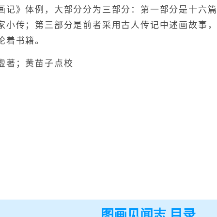
画记》体例，大部分分为三部分：第一部分是十六
家小传；第三部分是前者采用古人传记中述画故事
论着书籍。
著；黄苗子点校
图画见闻志 目录