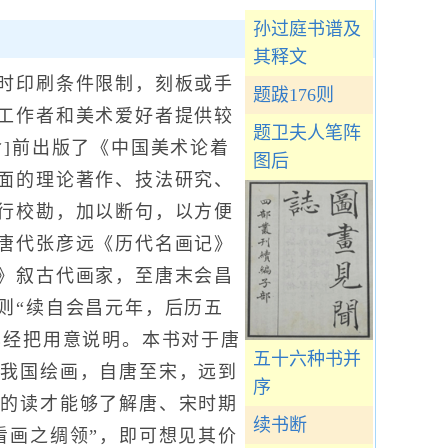
孙过庭书谱及
其释文
时印刷条件限制，刻板或手
题跋176则
工作者和美术爱好者提供较
题卫夫人笔阵
命]前出版了《中国美术论着
图后
面的理论著作、技法研究、
行校勘，加以断句，以方便
唐代张彦远《历代名画记》
》叙古代画家，至唐末会昌
则“续自会昌元年，后历五
已经把用意说明。本书对于唐
五十六种书并
。我国绘画，自唐至宋，远到
序
丄的读才能够了解唐、宋时期
续书断
看画之绸领”，即可想见其价