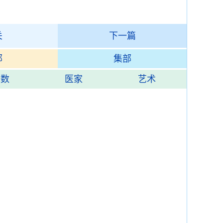
关
下一篇
部
集部
术数
医家
艺术