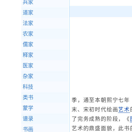
兵家
道家
法家
农家
儒家
释家
医家
杂家
科技
类书
季，通至本朝熙宁七年
蒙学
末、宋初时代绘画
艺术
谱录
了完务成熟的阶段，《
艺术的鼎盛面貌，此书
书画