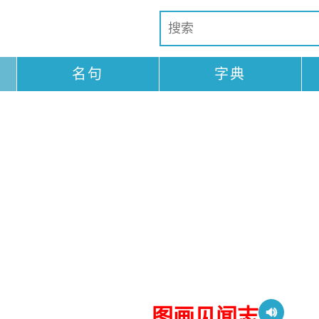
名句
字典
图画见闻志