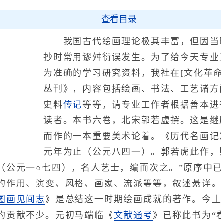
查看目录
我国古代绘画理论极其丰富，但因当
抄时常用谬舛衍误发生。为了给今天专业
为准确的学习研究资料，我社在[文化革
丛刊》，内容包括绘画、书法、工艺诸方
史料
传记
等等，请专业工作者根据善本进
读者。本书六卷，北宋郭若虚撰。这是继
而作的一本重要美术论着。《历代名画记
元年为止（公元八四一）。郭若虎此作，
（公元一○七四），名人艺士，编而次之。”原序中
的作用、演变、风格、画家、流派等等，叙述綦详
图画见闻志
》是总结这一时期绘画成就的著作。今
的贡献不少。元初马端临《
文献通考
》已称此书为“