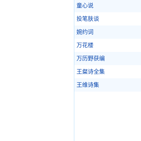
童心说
投笔肤谈
婉约词
万花楼
万历野获编
王粲诗全集
王维诗集