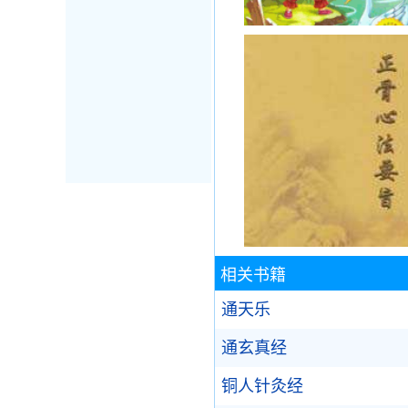
相关书籍
通天乐
通玄真经
铜人针灸经