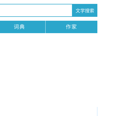
词典
作家