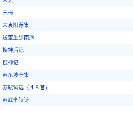
宋史
宋书
宋袁阳源集
送董生邵南序
搜神后记
搜神记
苏东坡全集
苏轼词选（４８首)
苏武李陵诗