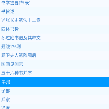
书学捷要[节录]
书旨述
述张长史笔法十二意
四体书势
孙过庭书谱及其释文
题跋176则
题卫夫人笔阵图后
图画见闻志
五十六种书并序
子部
子部
兵家
道家