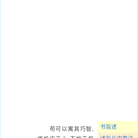
书旨述
苟可以寓其巧智,