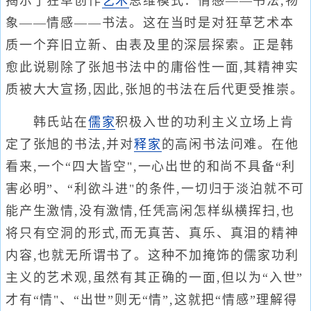
揭示了狂草创作
艺术
思维模式：情感——书法,物
象——情感——书法。这在当时是对狂草艺术本
质一个弃旧立新、由表及里的深层探索。正是韩
愈此说剔除了张旭书法中的庸俗性一面,其精神实
质被大大宣扬,因此,张旭的书法在后代更受推崇。
韩氏站在
儒家
积极入世的功利主义立场上肯
定了张旭的书法,并对
释家
的高闲书法问难。在他
看来,一个“四大皆空",一心出世的和尚不具备“利
害必明”、“利欲斗进"的条件,一切归于淡泊就不可
能产生激情,没有激情,任凭高闲怎样纵横挥扫,也
将只有空洞的形式,而无真苦、真乐、真泪的精神
内容,也就无所谓书了。这种不加掩饰的儒家功利
主义的艺术观,虽然有其正确的一面,但以为“入世”
才有“情"、“出世”则无“情”,这就把“情感”理解得