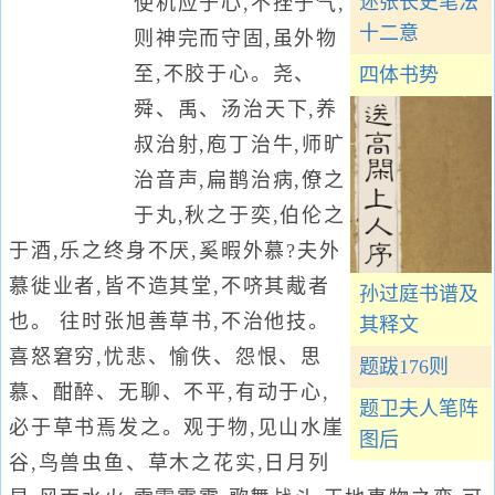
述张长史笔法
使机应于心,不挫于气,
十二意
则神完而守固,虽外物
至,不胶于心。尧、
四体书势
舜、禹、汤治天下,养
叔治射,庖丁治牛,师旷
治音声,扁鹊治病,僚之
于丸,秋之于奕,伯伦之
于酒,乐之终身不厌,奚暇外慕?夫外
慕徙业者,皆不造其堂,不哜其胾者
孙过庭书谱及
也。 往时张旭善草书,不治他技。
其释文
喜怒窘穷,忧悲、愉佚、怨恨、思
题跋176则
慕、酣醉、无聊、不平,有动于心,
题卫夫人笔阵
必于草书焉发之。观于物,见山水崖
图后
谷,鸟兽虫鱼、草木之花实,日月列