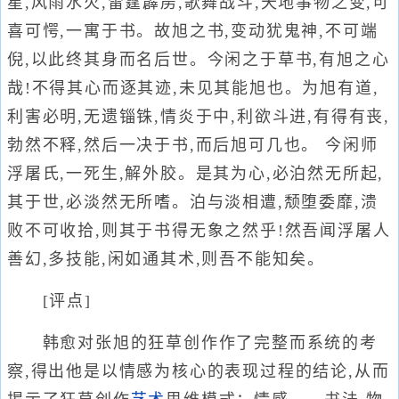
星,风雨水火,雷霆霹雳,歌舞战斗,天地事物之变,可
喜可愕,一寓于书。故旭之书,变动犹鬼神,不可端
倪,以此终其身而名后世。今闲之于草书,有旭之心
哉!不得其心而逐其迹,未见其能旭也。为旭有道,
利害必明,无遗锱铢,情炎于中,利欲斗进,有得有丧,
勃然不释,然后一决于书,而后旭可几也。 今闲师
浮屠氏,一死生,解外胶。是其为心,必泊然无所起,
其于世,必淡然无所嗜。泊与淡相遭,颓堕委靡,溃
败不可收拾,则其于书得无象之然乎!然吾闻浮屠人
善幻,多技能,闲如通其术,则吾不能知矣。
[评点]
韩愈对张旭的狂草创作作了完整而系统的考
察,得出他是以情感为核心的表现过程的结论,从而