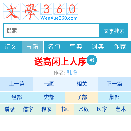
诗文
古籍
名句
字典
词典
作家
送高闲上人序
作者:
韩愈
上一篇
书画
相关
下一篇
经部
史部
子部
集部
谱录
儒家
释家
书画
术数
医家
艺术