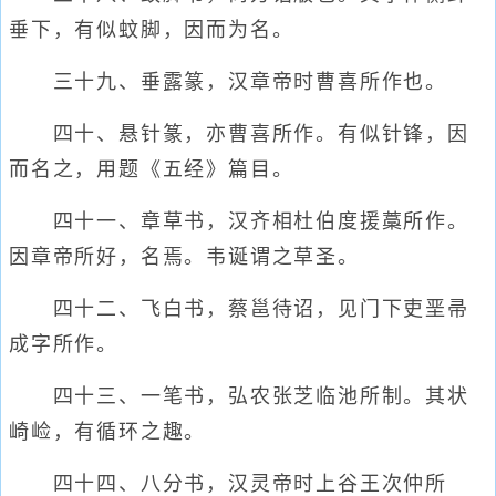
垂下，有似蚊脚，因而为名。
三十九、垂露篆，汉章帝时曹喜所作也。
四十、悬针篆，亦曹喜所作。有似针锋，因
而名之，用题《五经》篇目。
四十一、章草书，汉齐相杜伯度援藁所作。
因章帝所好，名焉。韦诞谓之草圣。
四十二、飞白书，蔡邕待诏，见门下吏垩帚
成字所作。
四十三、一笔书，弘农张芝临池所制。其状
崎崄，有循环之趣。
四十四、八分书，汉灵帝时上谷王次仲所