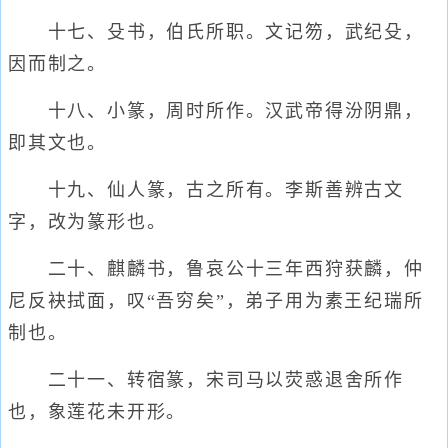
十七、殳书，伯氏所职。文记笏，武纪殳，
因而制之。
十八、小篆，周时所作。汉武帝得汾阴鼎，
即其文也。
十九、仙人篆，古之所有。李斯善辨古文
字，改为篆形也。
二十、麒麟书，鲁哀公十三年西狩获麟，仲
尼反袂拭面，叹“吾穷矣”，弟子用为素王纪瑞所
制也。
二十一、转宿篆，宋司马以荧惑退舍所作
也，象莲花未开形。