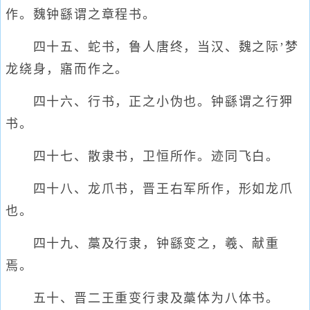
作。魏钟繇谓之章程书。
四十五、蛇书，鲁人唐终，当汉、魏之际’梦
龙绕身，寤而作之。
四十六、行书，正之小伪也。钟繇谓之行狎
书。
四十七、散隶书，卫恒所作。迹同飞白。
四十八、龙爪书，晋王右军所作，形如龙爪
也。
四十九、藁及行隶，钟繇变之，羲、献重
焉。
五十、晋二王重变行隶及藁体为八体书。