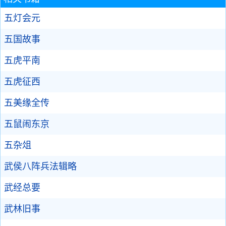
五灯会元
五国故事
五虎平南
五虎征西
五美缘全传
五鼠闹东京
五杂俎
武侯八阵兵法辑略
武经总要
武林旧事