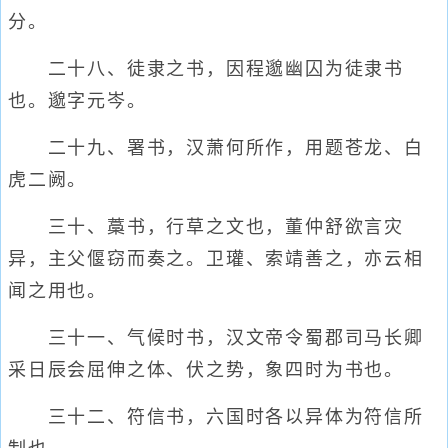
分。
二十八、徒隶之书，因程邈幽囚为徒隶书
也。邈字元岑。
二十九、署书，汉萧何所作，用题苍龙、白
虎二阙。
三十、藁书，行草之文也，董仲舒欲言灾
异，主父偃窃而奏之。卫瓘、索靖善之，亦云相
闻之用也。
三十一、气候时书，汉文帝令蜀郡司马长卿
采日辰会屈伸之体、伏之势，象四时为书也。
三十二、符信书，六国时各以异体为符信所