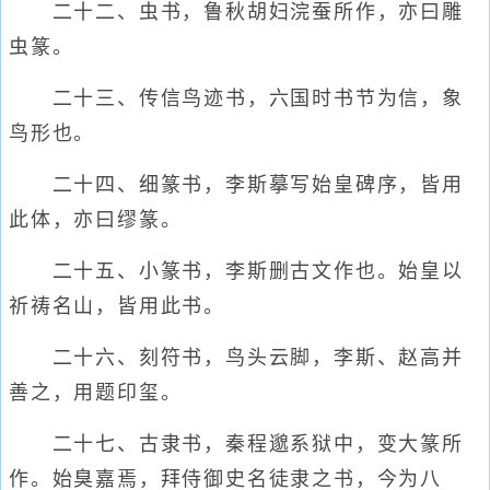
二十二、虫书，鲁秋胡妇浣蚕所作，亦曰雕
虫篆。
二十三、传信鸟迹书，六国时书节为信，象
鸟形也。
二十四、细篆书，李斯摹写始皇碑序，皆用
此体，亦曰缪篆。
二十五、小篆书，李斯删古文作也。始皇以
祈祷名山，皆用此书。
二十六、刻符书，鸟头云脚，李斯、赵高并
善之，用题印玺。
二十七、古隶书，秦程邈系狱中，变大篆所
作。始臭嘉焉，拜侍御史名徒隶之书，今为八