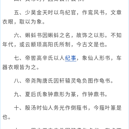
五、少昊金天时以鸟纪官，作鸾风书，文章
衣眼，取以为象。
六、蝌蚪书因蝌蚪之名，故饰之以形。不知
年代，或云颛顼高阳氏所制，今古文是也。
七、帝喾高辛氏以人
纪事
，象仙人形书，车
器衣眼皆为之。
八、帝尧陶唐氏因轩辕灵龟负图作龟书。
九、夏后氏象钟鼎形为篆，作钟鼎书。
十、殷汤时仙人务光作倒薤书，今薤叶篆是
也。