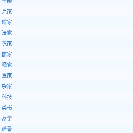
子部
兵家
道家
法家
农家
儒家
释家
医家
杂家
科技
类书
蒙学
谱录