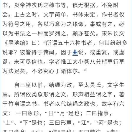
书，炎帝神农氏之穗书等，俱无根据，不免附
会。上古之时，文字简单，书体未定，作书者仅
为符号之用，各以巧意为之缘饰，事或有之，必
以为书法之一种而罗列之，颠亦甚矣。宋朱长文
《墨池编》曰：“所谓五十六种书者，何其纷纷多
说耶？彼皆得于传闻，因于
曲
说，或重复，或虚
诞，未可尽信也。学者惟工大小篆八分楷草行草
为法足矣，不必究心于诸体尔。”
自三皇以前，结绳为政，至太昊氏，文字生
焉。所谓依类象形谓之文，形声相益谓之字，著
于竹帛谓之书。书者以代结绳之政也，故字有六
文： 一曰象形，“日”“月”是也；二曰指事，
“上”、“下”是也；三曰形声，“江”、“河”是也；