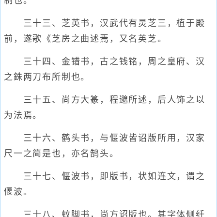
制也。
三十三、芝英书，汉武代有灵芝三，植于殿
前，遂歌《芝房之曲述焉，又名英芝。
三十四、金错书，古之钱铭，周之皇府、汉
之銖两刀布所制也。
三十五、尚方大篆，程邈所述，后人饰之以
为法焉。
三十六、鹤头书，与偃波皆诏版所用，汉家
尺一之简是也，亦名鹄头。
三十七、偃波书，即版书，状如连文，谓之
偃波。
三十八、蚊脚书，尚方诏版也。其字体侧纤