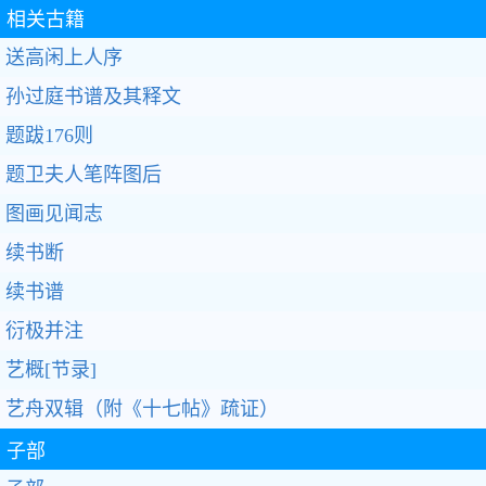
相关古籍
送高闲上人序
孙过庭书谱及其释文
题跋176则
题卫夫人笔阵图后
图画见闻志
续书断
续书谱
衍极并注
艺概[节录]
艺舟双辑（附《十七帖》疏证）
子部