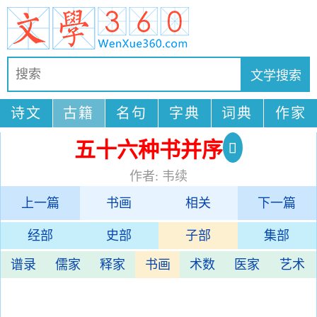
诗文
古籍
名句
字典
词典
作家
五十六种书并序
作者: 韦续
上一篇
书画
相关
下一篇
经部
史部
子部
集部
谱录
儒家
释家
书画
术数
医家
艺术