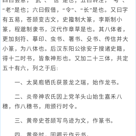
四曰会意，“武”、“信”是也；五曰转注，“考”、
“老”是也；六曰假借，“令”、“长”是也。又曰字
有五易，苍颉变古文，史籀制大篆，李斯制小
篆，程邈制隶书，汉代作章草是也。其八体者，
更加刻符、摹印、虫书、署书、殳书、传信并大
小篆，为八体也。后汉东阳公徐安于搜诸史籍，
得十二时书，皆象神形也。又加二十三体，共定
五十有六，列之于后:
一、太昊庖牺氏获景龙之瑞，始作龙书。
二、炎帝神农氏因上党羊头山始生嘉禾八
穗，作八穗书，用颁行时令。
三、黄帝史苍颉写鸟迹为文，作篆书。
四、黄帝时，因卿云作云书。