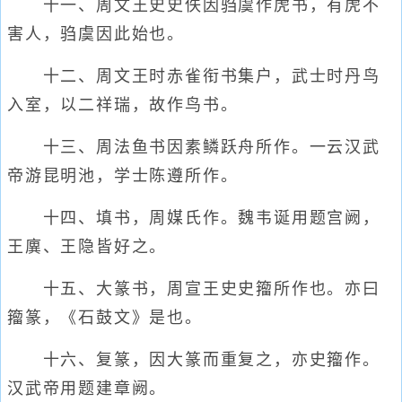
十一、周文王史史佚因驺虞作虎书，有虎不
害人，驺虞因此始也。
十二、周文王时赤雀衔书集户，武士时丹鸟
入室，以二祥瑞，故作鸟书。
十三、周法鱼书因素鳞跃舟所作。一云汉武
帝游昆明池，学士陈遵所作。
十四、填书，周媒氏作。魏韦诞用题宫阙，
王廙、王隐皆好之。
十五、大篆书，周宣王史史籀所作也。亦曰
籀篆，《石鼓文》是也。
十六、复篆，因大篆而重复之，亦史籀作。
汉武帝用题建章阙。