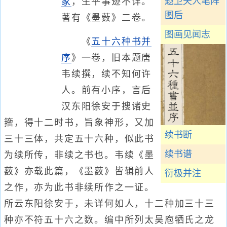
题卫夫人笔阵
家
，生平事迹不详。
图后
著有《墨薮》二卷。
图画见闻志
《
五十六种书并
序
》一卷，旧本题唐
韦续撰，续不知何许
人。前有小序，言后
汉东阳徐安于搜诸史
籀，得十二时书，旨象神形，又加
续书断
三十三体，共定五十六种，似此书
续书谱
为续所传，非续之书也。韦续《墨
薮》亦载此篇，《墨薮》皆辑前人
衍极并注
之作，亦为此书非续所作之一证。
所云东阳徐安于，未详何如人，十二种加三十三
种亦不符五十六之数。编中所列太昊庖牺氏之龙