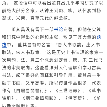
角。”这段话中可以看出董其昌几乎学习研究了以
前绝大部分名家，从钟王到颜、柳，从怀素到杨
凝式、米芾，直至元代的赵孟頫。
董其昌没有留下一部
书论
专著，但他在实践
和研究中得出的心得和主张，散见于其大量的
题
跋
中， 董其昌有句名言：“晋人书取韵，唐人书
取法，宋人书取意。”这是历史上书法理论家第一
次用韵、法、意三个概念划定晋、唐、宋 三代书
法的审美取向。这些看法对人们理解和学习古典
书法，起了很好的阐释和引导作用。董其昌一生
勤于书画，又享高寿，所以传世作品很多，代表
作有《白居易琵琶行》，《三世诰命》、《草书
诗册》、《烟江叠嶂图跋》、《倪宽赞》、《前
后赤壁赋册》等。