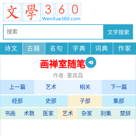
诗文
古籍
名句
字典
词典
作家
画禅室随笔
作者: 董其昌
上一篇
艺术
相关
下一篇
经部
史部
子部
集部
书画
术数
医家
艺术
杂家
别集
楚辞