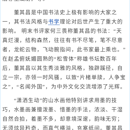
董其昌是中国书法史上极有影响的大家之
一，其书法风格与
书学
理论对后世产生了重大的
影响。 明末书评家何三畏称董其昌的书法：“天
真烂漫，结构森然，往往有书不尽笔，笔不尽意
者，龙蛇云物，飞动腕指间，此书家最上乘也。”
在赵孟俯妩媚圆熟的“松雪体”称雄书坛数百年
后，董其昌以其生秀淡雅的风格，独辟蹊径，自
立一宗，亦领一时风骚，以致“片楮单牍，人争宝
之”，“名闻外国”，为中外文化交流增添了光辉。
“潇洒生动”的山水画他特别讲求用墨的技
巧，水墨画兼擅泼墨、惜墨的手法，浓淡、干湿
自然合拍，着墨不多，却意境深邃，韵味无穷；
无须炫异矜奇，而真气横溢，充塞纸间。董其昌