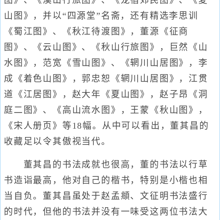
图》、《溪山行旅图》、《龙宿郊民图》、《夏
山图》，并以“四源堂”名斋，还有精选李思训
《蜀江图》、《秋江待渡图》，董源《征商
图》、《云山图》、《秋山行旅图》，巨然《山
水图》，范宽《雪山图》、《辋川山居图》，李
成《着色山图》，郭忠恕《辋川山居图》，江贯
道《江居图》，赵大年《夏山图》，赵子昂《洞
庭二图》、《高山流水图》，王蒙《秋山图》，
《宋人册页》等18幅。从中可以看出，董其昌的
收藏足以令其傲视当代。
董其昌的书法成就也很高，董的书法以行草
书造诣最高，他对自己的楷书，特别是小楷也相
当自负。董其昌虽处于赵孟頫、文征明书法盛行
的时代，但他的书法并没有一味受这两位书法大