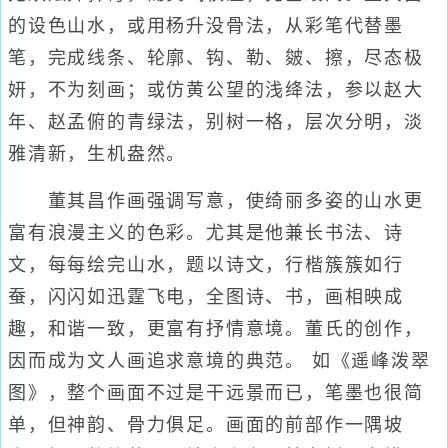
的设色山水，或用杨升没骨法，从彩笔代替墨
笔，完成线条、轮廓、钩、勒、皴、擦，尽态极
妍，不为刻画；或仿黄公望的浅绛法，参以赵大
年、赵孟俯的青绿法，别树一格，层次分明，淡
雅清新，生机盎然。
董其昌作画强调写意，使绮丽多姿的山水更
富有浪漫主义的色彩。尤其是他兼长书法、诗
文，每每绘完山水，题以诗文，行楷簇簇如行
蚕，闪闪如迅霆飞电，全图诗、书，画相映成
趣，和谐一致，更富有抒情意境。董氏的创作，
因而成为文人画追求意境的典范。 如《遥峰泼翠
图》，整个画面不过是干远景而已，笔墨也很简
单，但神韵、骨力俱足。画面的前部作一隅坡