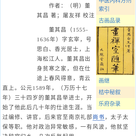
中医内科方剂
作者：（明）董
索引
其昌 著；屠友祥 校注
古画品录
董其昌（1555-
1636年）字玄宰，号
思白、香光居士，上
海松江人。董其昌出
身贫寒之家，但在仕
途上春风得意，青云
画继
直上。公元1589年，（万历十七
桔中秘叙
年）三十四岁的董其昌举进士，开
乐府杂录
始了他此后几十年的仕途生涯。当
过编修、讲官，后来官至南京礼部
尚书
，太子太
保等职。他对政治异常敏感，一有风波，他就坚