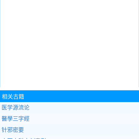
相关古籍
医学源流论
醫學三字經
针邪密要