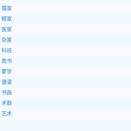
儒家
释家
医家
杂家
科技
类书
蒙学
谱录
书画
术数
艺术