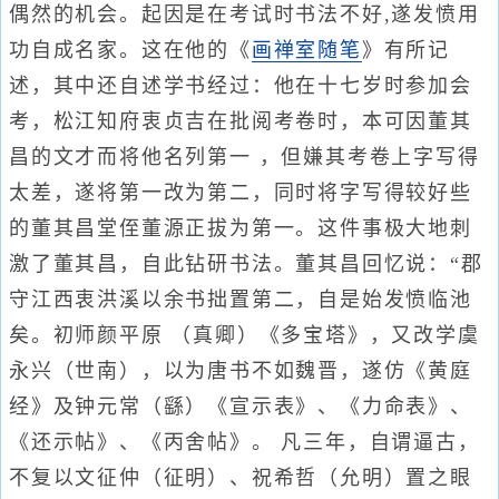
偶然的机会。起因是在考试时书法不好,遂发愤用
功自成名家。这在他的《
画禅室随笔
》有所记
述，其中还自述学书经过：他在十七岁时参加会
考，松江知府衷贞吉在批阅考卷时，本可因董其
昌的文才而将他名列第一 ，但嫌其考卷上字写得
太差，遂将第一改为第二，同时将字写得较好些
的董其昌堂侄董源正拔为第一。这件事极大地刺
激了董其昌，自此钻研书法。董其昌回忆说：“郡
守江西衷洪溪以余书拙置第二，自是始发愤临池
矣。初师颜平原 （真卿）《多宝塔》，又改学虞
永兴（世南），以为唐书不如魏晋，遂仿《黄庭
经》及钟元常（繇）《宣示表》、《力命表》、
《还示帖》、《丙舍帖》。 凡三年，自谓逼古，
不复以文征仲（征明）、祝希哲（允明）置之眼