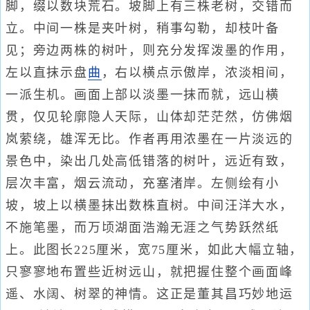
脚，缀以数块荒石。坡脚上有三株老树，交错而
立。中间一株是夹叶树，稍事勾勒，却枝叶备
见；旁边两株的树叶，则充分发挥泼墨的作用，
左以直抹示盘
曲
，右以横点示傲岸，浓淡相间，
一派生机。画面上部以淡墨一抹而就，远山横
贯，仅见轮廓隐人天际，山体却茫茫然，仿佛烟
岚萦绕，雄浑无比。作者再用浓墨在一片淡远的
景色中，染出几处高低错落的树叶，远近有致，
层次丰富，烟云流动，充塞渚岸。左侧绘有小
坡，坡上以横墨抹出数株直树。中间汪洋大水，
不施笔墨，而万顷湖面浩瀚无涯之气势跃然纸
上。此图长225厘米，宽75厘米，如此大幅立轴，
只寥寥地布置些近树远山，就把握住整个画面峰
遥、水阔、树翠的神情。这正是董其昌巧妙地运