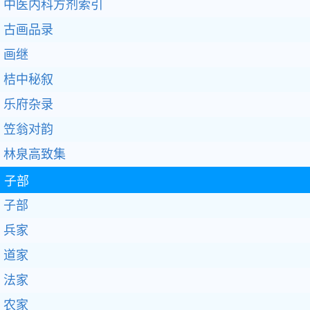
中医内科方剂索引
古画品录
画继
桔中秘叙
乐府杂录
笠翁对韵
林泉高致集
子部
子部
兵家
道家
法家
农家