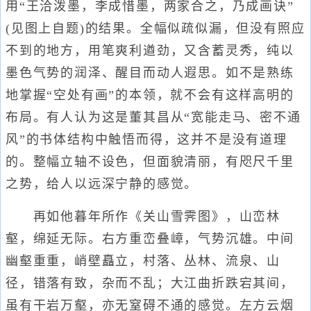
用“王洽泼墨，李成惜墨，两家合之，乃成画诀”
(见图上自题)的结果。全幅似疏似漏，但没有照应
不到的地方，用笔爽利遒劲，又含蓄灵秀，纯以
墨色气势的润泽、醒目而动人遐思。如不是熟练
地掌握“空处有画”的本领，就不会有这样高明的
布局。有人认为这是董其昌从“宽能走马、密不通
风”的书体结构中触悟而得，这并不是没有道理
的。整幅立轴不设色，但面貌清丽，有咫尺千里
之势，给人以远深宁静的感觉。
再如他暮年所作《关山雪霁图》，山峦林
壑，绵延无际。右方重峦叠嶂，气势沉雄。中间
幽壑重重，峭壁矗立，村落、丛林、流泉、山
径，错落有致，杂而不乱；大江曲折跌宕其间，
虽有干岩万壑，亦无窒碍不通的感觉。左方云烟