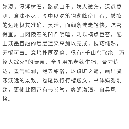
弥漫，浸淫树石，路遥山重，隐人微茫，深远莫
测，意味不尽。图中以渴笔钩勒峰峦山石，皴擦
的运用极其准确、灵活，而线条流走轻快，疏密
得宜。山冈陵石的凹凸明暗，则以横点巨苔，配
上淡墨直皴的层层渲染来加以完成，技巧纯熟，
无懈可击。意境朴厚深邃，很有“千山鸟飞绝，万
径人踪灭”的诗意。全图用笔老辣生拙，骨力练
达，墨气鲜润，绝去甜俗，以疏旷之笔，画出凝
寒淡远的景致。卷尾数行行楷跋文，书体娟秀刚
劲，更使此图富有书卷气，爽朗潇洒，自具风
格。