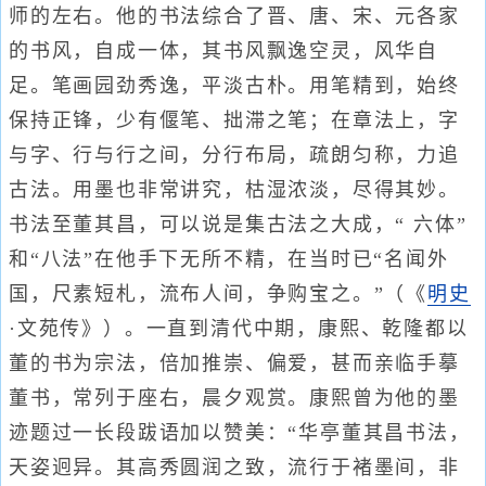
师的左右。他的书法综合了晋、唐、宋、元各家
的书风，自成一体，其书风飘逸空灵，风华自
足。笔画园劲秀逸，平淡古朴。用笔精到，始终
保持正锋，少有偃笔、拙滞之笔；在章法上，字
与字、行与行之间，分行布局，疏朗匀称，力追
古法。用墨也非常讲究，枯湿浓淡，尽得其妙。
书法至董其昌，可以说是集古法之大成，“ 六体”
和“八法”在他手下无所不精，在当时已“名闻外
国，尺素短札，流布人间，争购宝之。”（《
明史
·文苑传》）。一直到清代中期，康熙、乾隆都以
董的书为宗法，倍加推崇、偏爱，甚而亲临手摹
董书，常列于座右，晨夕观赏。康熙曾为他的墨
迹题过一长段跋语加以赞美：“华亭董其昌书法，
天姿迥异。其高秀圆润之致，流行于褚墨间，非