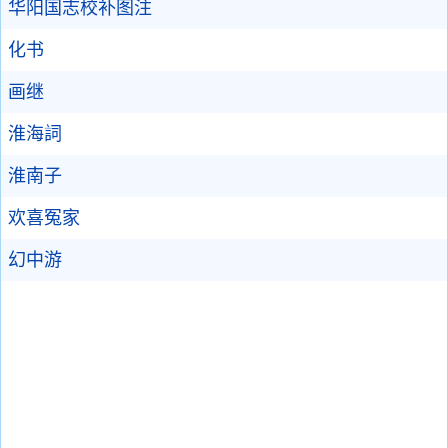
华阳国志校补图注
化书
画继
淮海詞
淮南子
欢喜冤家
幻中游