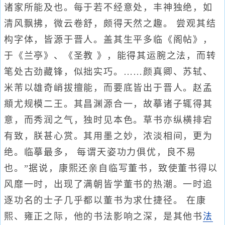
诸家所能及也。每于若不经意处，丰神独绝，如
清风飘拂，微云卷舒，颇得天然之趣。 尝观其结
构字体，皆源于晋人。盖其生平多临《阁帖》，
于《兰亭》、《圣教 》，能得其运腕之法，而转
笔处古劲藏锋，似拙实巧。……颜真卿、苏轼、
米芾以雄奇峭拔擅能，而要底皆出于晋人。赵孟
頫尤规模二王。其昌渊源合一，故摹诸子辄得其
意，而秀润之气，独时见本色。草书亦纵横排宕
有致，朕甚心赏。其用墨之妙，浓淡相间，更为
绝。临摹最多， 每谓天姿功力俱优，良不易
也。”据说，康熙还亲自临写董书，致使董书得以
风靡一时，出现了满朝皆学董书的热潮。一时追
逐功名的士子几乎都以董书为求仕捷径。 在康
熙、雍正之际，他的书法影响之深，是其他书
法