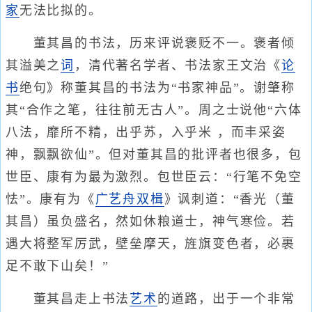
家
无法比拟的。
董其昌的书法，历来评说褒贬不一。褒者倾
其溢美之
词
，清代著名学者、书法家王文治《
论
书
绝句》称董其昌的书法为“书家神品”。谢肇称
其“合作之笔，往往前无古人”。周之士说他“六体
八法，靡所不精，出乎苏，入乎米 ，而丰采姿
神，飘飘欲仙”。但对董其昌的批评者也很多，包
世臣、康有为最为激烈。包世臣云：“行笔不免空
怯”。康有为《
广艺舟双楫
》讽刺道：“香光（董
其昌）虽负盛名，然如休粮道士，神气寒俭。若
遇大将整军厉武，壁垒摩天，旌旗变色者，必裹
足不敢下山矣！”
董其昌走上书法
艺术
的道路，出于一个非常