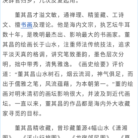
决辞官归乡，几次反复起用。
董其昌才溢文敏，通禅理、精鉴藏、工诗
文、擅
书画
及理论。他是海内文宗，执艺坛牛耳
数十年，是晚明最杰出、影响最大的书画家。董
其昌的绘画长于山水，注重师法传统技法，追求
平淡天真的格调，讲究笔致墨韵，墨色层次分
明，拙中带秀，清隽雅逸。《画史绘要》评价
道：“董其昌山水树石，烟云流润，神气俱足，而
出于儒雅之笔，风流蕴藉，为本朝第一。”董的绘
画对明末清初的画坛影响很大，并波及到近代画
坛。一直以来，董其昌的作品都是海内外大收藏
家寻觅的目标。
董其昌精收藏，曾珍藏董源4幅山水《潇湘