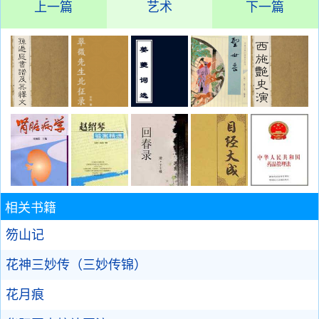
上一篇
艺术
下一篇
相关书籍
笏山记
花神三妙传（三妙传锦）
花月痕