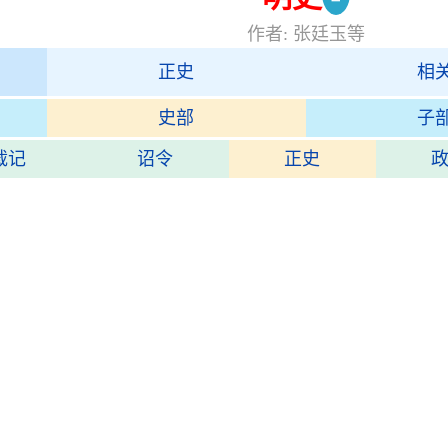
作者: 张廷玉等
正史
相
史部
子
载记
诏令
正史