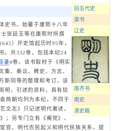
旧五代史
梁书
体史书。始纂于康熙十八年
辽史
大学士张廷玉等在康熙时所撰
645）开史馆起历时95年，
。共332卷，包括本纪24
目录
4卷。该书取材于《明实
文集、奏议、稗史、方志、
万斯同等的整理和考订，该
南齐书
简明，引述的资料，具有较
景泰两朝均列为本纪，不同于
南史
《艺文志》只记述明代著述，
清史稿
表》；另专门立有《阉党》、
代宦官、明代农民起义和明代民族关系，提