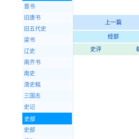
晋书
旧唐书
上一篇
旧五代史
经部
梁书
史评
辽史
南齐书
南史
清史稿
三国志
史记
史部
史部