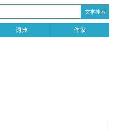
词典
作家