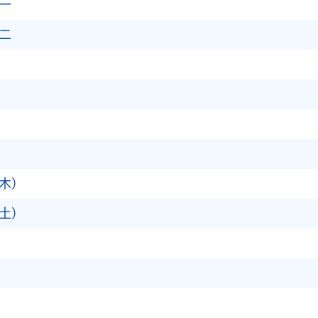
一
二
木）
土）