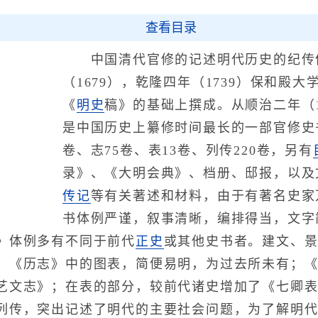
查看目录
中国清代官修的记述明代历史的纪传
（1679），乾隆四年（1739）保和殿
《
明史
稿》的基础上撰成。从顺治二年（1
是中国历史上纂修时间最长的一部官修史书
卷、志75卷、表13卷、列传220卷，另有
录》、《大明会典》、档册、邸报，以及
传记
等有关著述和材料，由于有著名史家
书体例严谨，叙事清晰，编排得当，文字
》体例多有不同于前代
正史
或其他史书者。建文、
；《历志》中的图表，简便易明，为过去所未有；
艺文志》；在表的部分，较前代诸史增加了《七卿
列传，突出记述了明代的主要社会问题，为了解明