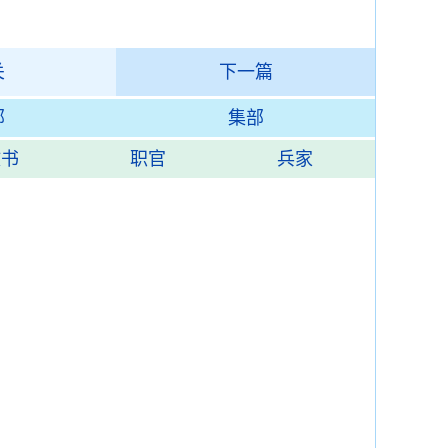
关
下一篇
部
集部
政书
职官
兵家