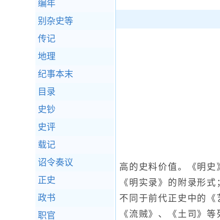
编年
别杂史等
传记
地理
纪事本末
目录
史钞
史评
载记
诏令奏议
高的史料价值。《明史
正史
《明实录》的附录形式
政书
不同于前代正史中的《
《流贼》、《土司》等
职官