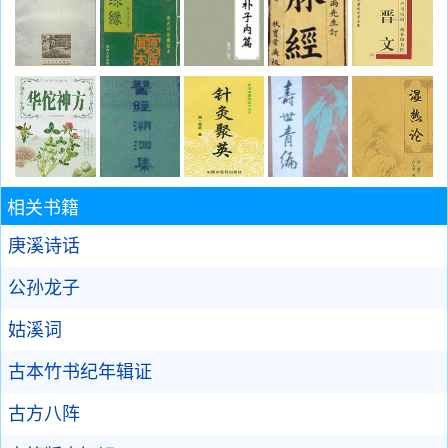
相关书籍
庚溪诗话
公孙龙子
姑溪词
古本竹书纪年辑证
古方八阵