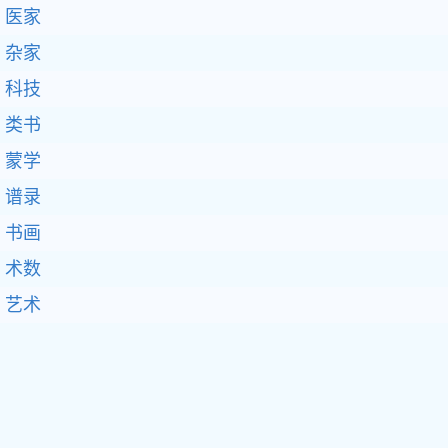
医家
杂家
科技
类书
蒙学
谱录
书画
术数
艺术