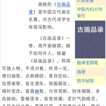
针邪密要
谢赫的《
古画品
中医内科方剂
录
》是中国古代画论
索引
名著，对古代诗学也
有很深影响。
《古画品录》一
卷，南齐谢赫撰。赫
不知何许人。姚最
《续画品录》，称其
画禅室随笔
写貌人物，不须对看，所须一览，
画继
便归操笔。点刷精研，意存形似，
桔中秘叙
目想毫發，皆无遗失。丽服靓妆，
随时变改。直眉
曲
鬓，与世竞新。别体细微，多
自赫始。委巷逐末，皆类效颦。至於气韵精灵，