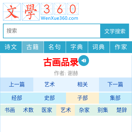
诗文
古籍
名句
字典
词典
作家
古画品录
作者: 谢赫
上一篇
艺术
相关
下一篇
经部
史部
子部
集部
书画
术数
医家
艺术
杂家
别集
楚辞