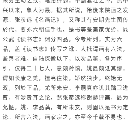
未穷生动之致；笔路纤弱，不副雅壮之怀。然中
兴以来，象人为最。据其所说，殆後来院画之发
源。张彦远《名画记》，又称其有安期先生图传
於代，要亦六朝佳手也。是书等差画家优劣，晁
公武《读书志》谓分四品。今考所列，实为六
品，盖《读书志》传写之讹。大抵谓画有六法，
兼善者难。自陆探微以下，以次品第，各为序
引，仅得二十七人，意颇矜慎。姚最颇诋其谬，
谓如长康之美，擅高往策，矫然独步，终始无
双，列於下品，尤所未安。李嗣真亦讥其黜卫进
曹，有涉贵耳之论。然张彦远称谢赫评画，最为
允惬。姚、李品藻，有所未安，则固以是书为定
论。所言六法，画家宗之，亦至今千载不易也。