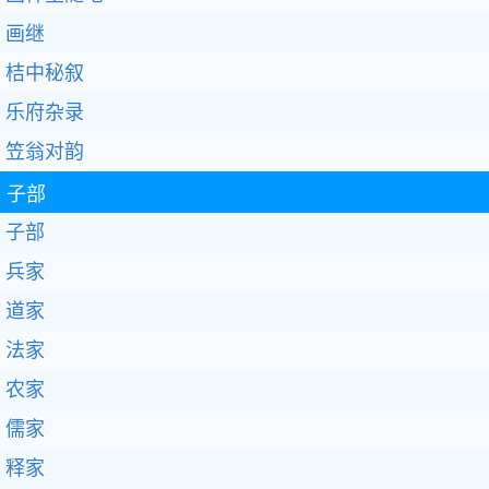
画继
桔中秘叙
乐府杂录
笠翁对韵
子部
子部
兵家
道家
法家
农家
儒家
释家