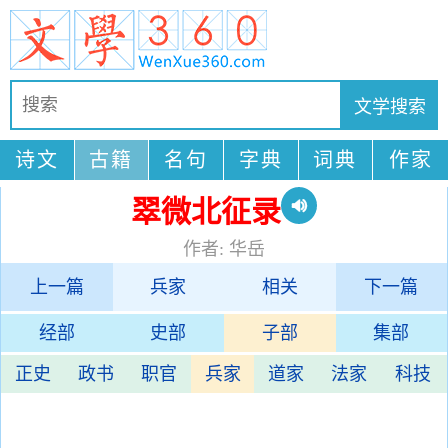
诗文
古籍
名句
字典
词典
作家
翠微北征录
作者: 华岳
上一篇
兵家
相关
下一篇
经部
史部
子部
集部
正史
政书
职官
兵家
道家
法家
科技