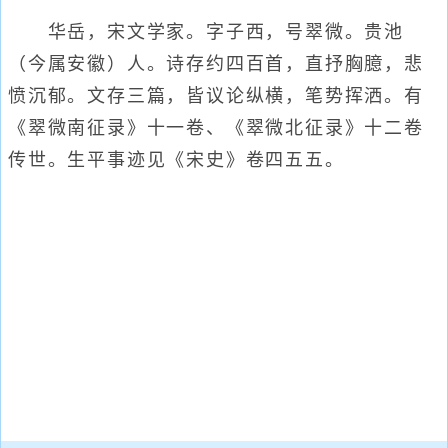
华岳，宋文学家。字子西，号翠微。贵池
（今属安徽）人。诗存约四百首，直抒胸臆，悲
愤沉郁。文存三篇，皆议论纵横，笔势挥洒。有
《翠微南征录》十一卷、《翠微北征录》十二卷
传世。生平事迹见《宋史》卷四五五。