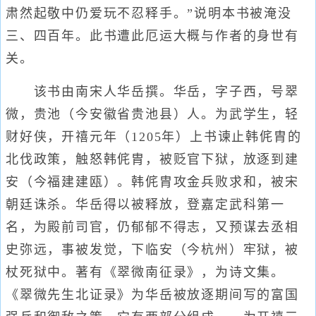
肃然起敬中仍爱玩不忍释手。”说明本书被淹没
三、四百年。此书遭此厄运大概与作者的身世有
关。
该书由南宋人华岳撰。华岳，字子西，号翠
微，贵池（今安徽省贵池县）人。为武学生，轻
财好侠，开禧元年（1205年）上书谏止韩侂胄的
北伐政策，触怒韩侂胄，被贬官下狱，放逐到建
安（今福建建瓯）。韩侂胄攻金兵败求和，被宋
朝廷诛杀。华岳得以被释放，登嘉定武科第一
名，为殿前司官，仍郁郁不得志，又预谋去丞相
史弥远，事被发觉，下临安（今杭州）牢狱，被
杖死狱中。著有《翠微南征录》，为诗文集。
《翠微先生北证录》为华岳被放逐期间写的富国