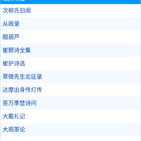
次柳氏旧闻
从政录
醋葫芦
崔颢诗全集
崔护诗选
翠微先生北征录
达摩出身传灯传
答万季埜诗问
大戴礼记
大观茶论