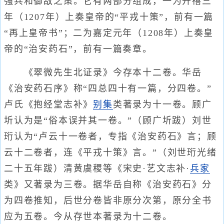
强兵和御敌之策。它有两部分组成，一为开禧三
年（1207年）上奏皇帝的“平戎十策”，前有一篇
“再上皇帝书”；二为嘉定元年（1208年）上奏皇
帝的“治安药石”，前有一篇奏章。
《翠微先生北证录》今存本十二卷。华岳
《治安药石序》称“四总四十有一篇，分四卷。”
卢氏《抱经堂志补》
别集
类著录为十一卷。顾广
圻认为是“俗本误并其一卷。”（顾广圻跋）刘世
珩认为“卢云十一卷者，专指《治安药石》言；顾
云十二卷者，连《平戎十策》言。”（刘世珩光绪
二十五年跋）清黄虞稷等《宋史·艺文志补·
兵家
类》又著录为三卷。据华岳自称《治安药石》分
为四卷推知，后世分卷皆非原分次第，原分全书
应为五卷。今从存世本著录为十二卷。