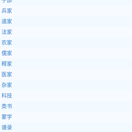
子部
兵家
道家
法家
农家
儒家
释家
医家
杂家
科技
类书
蒙学
谱录