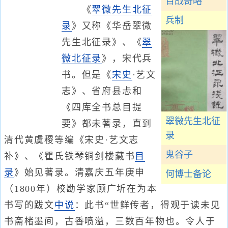
百战奇略
《
翠微先生北征
兵制
录
》又称《华岳翠微
先生北征录》、《
翠
微北征录
》，宋代兵
书。但是《
宋史
·艺文
志》、省府县忐和
《四库全书总目提
翠微先生北征
要》都未著录，直到
录
清代黄虞稷等编《宋史·艺文志
鬼谷子
补》、《瞿氏铁琴铜剑楼藏书
目
录
》始见著录。清嘉庆五年庚申
何博士备论
（1800年）校勘学家顾广圻在为本
书写的跋文
中说
：此书“世鲜传者，得观于读未见
书斋楮墨间，古香喷溢，三数百年物也。令人于