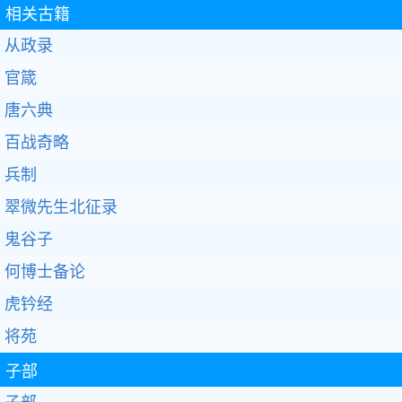
相关古籍
从政录
官箴
唐六典
百战奇略
兵制
翠微先生北征录
鬼谷子
何博士备论
虎钤经
将苑
子部