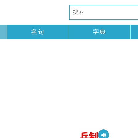
名句
字典
兵制