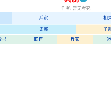
作者: 暂无考究
兵家
相
史部
子
政书
职官
兵家