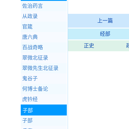
佐治药言
从政录
上一篇
官箴
经部
唐六典
正史
百战奇略
翠微北征录
翠微先生北征录
鬼谷子
何博士备论
虎钤经
子部
子部