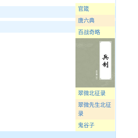
官箴
唐六典
百战奇略
翠微北征录
翠微先生北征
录
鬼谷子