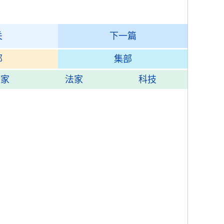
关
下一篇
部
集部
道家
法家
科技