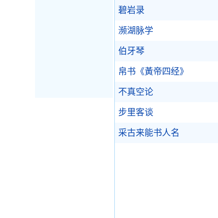
碧岩录
濒湖脉学
伯牙琴
帛书《黃帝四经》
不真空论
步里客谈
采古来能书人名