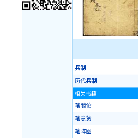
兵制
历代
兵制
相关书籍
笔髓论
笔意赞
笔阵图