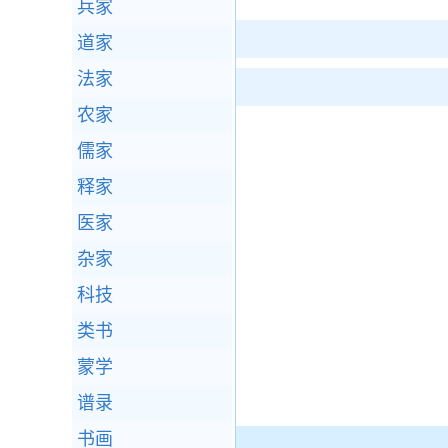
兵家
道家
法家
农家
儒家
释家
医家
杂家
科技
类书
蒙学
谱录
书画