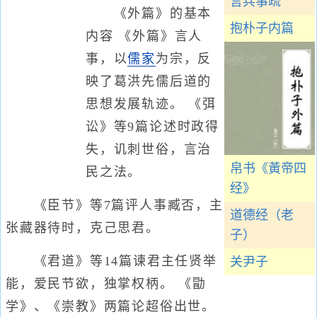
言兵事疏
《外篇》的基本
抱朴子内篇
内容 《外篇》言人
事，以
儒家
为宗，反
映了葛洪先儒后道的
思想发展轨迹。 《弭
讼》等9篇论述时政得
失，讥刺世俗，言治
帛书《黃帝四
民之法。
经》
《臣节》等7篇评人事臧否，主
道德经（老
张藏器待时，克己思君。
子）
《君道》等14篇谏君主任贤举
关尹子
能，爱民节欲，独掌权柄。 《勖
学》、《崇教》两篇论超俗出世。