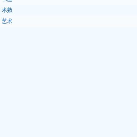
术数
艺术