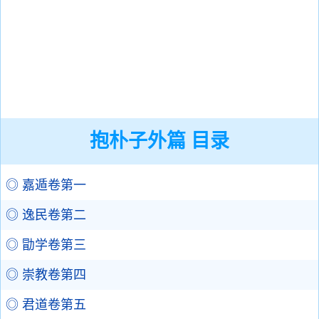
抱朴子外篇 目录
◎ 嘉遁卷第一
◎ 逸民卷第二
◎ 勖学卷第三
◎ 崇教卷第四
◎ 君道卷第五