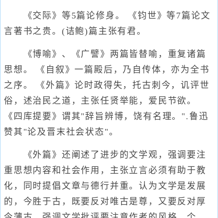
《交际》等5篇论修身。 《钧世》等7篇论文
言著书之贵。(诘鲍)篇主张有君。
《博喻》、《广譬》两篇皆替喻，重复诸篇
思想。 《自叙》一篇殿后，乃自传体，亦为全书
之序。 《外篇》论时政得失，托古刺今，讥评世
俗，述治民之道，主张任贤举能，爱民节欲。
《四库提要》谓其"辞旨辨博，饶有名理。".鲁迅
赞其"论及晋末社会状态"。
《外篇》还阐述了进步的文学观，强调要注
重思想内容和社会作用，主张立言必须有助于教
化，同时提倡文章与德行并重。认为文学是发展
的，今胜于古，既要反对唯古是尊，又要反对厚
今薄古。强调文学批评要注意作者的风格、个