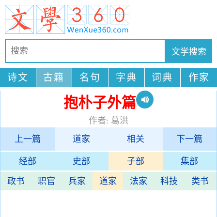
诗文
古籍
名句
字典
词典
作家
抱朴子外篇
作者: 葛洪
上一篇
道家
相关
下一篇
经部
史部
子部
集部
政书
职官
兵家
道家
法家
科技
类书