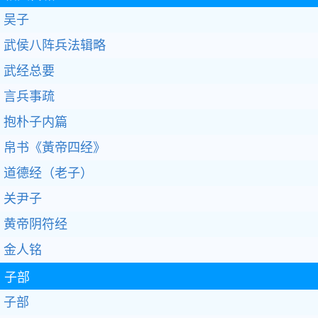
吴子
武侯八阵兵法辑略
武经总要
言兵事疏
抱朴子内篇
帛书《黃帝四经》
道德经（老子）
关尹子
黄帝阴符经
金人铭
子部
子部