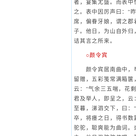
者，宴集尤盛。而表中
之。表中因厉声曰："
席，偏眷牙娘，谓之郡
子。他日，为山自外归
诘其言之所来。
○颜令宾
颜令宾居南曲中，举
留赠，五彩笺常满箱箧
云："气余三五喘，花
君及举人，即呈之，云
至暮，涕泗交下，曰：
卒，将瘗之日，得书数
驼驼，聪爽能为曲词。