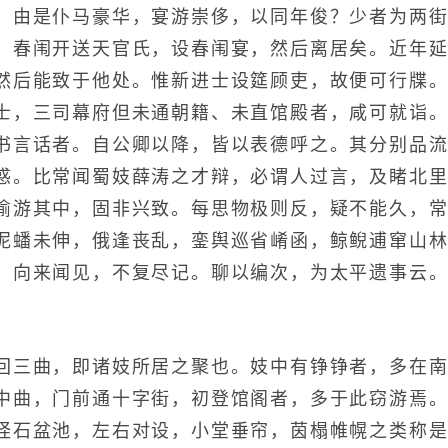
。由是仆马豪华，宴游崇侈，以同年俊？少者为两
，春闱开送天官氏，设春闱宴，然后离居矣。近年
然后能致于他处。惟新进士设筵顾吏，故便可行牒
士，三司幕府但未通朝籍、未直馆殿者，咸可就诣
书言话者。自公卿以降，皆以表德呼之。其分别品
惑。比常闻蜀妓薛涛之才辩，必谓人过言，及睹北
偷游其中，固非兴致。每思物极则反，疑不能久，
泥蟠未伸，俄逢丧乱，銮舆巡省崤函，鲸鲵逋窜山
，向来闻见，不复尽记。聊以编次，为太平遗事云
三曲，即诸妓所居之聚也。妓中有铮铮者，多在南
中曲，门前通十字街，初登馆阁者，多于此窃游焉。
怪石盆池，左右对设，小堂垂帘，茵榻帷幌之类称是