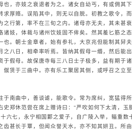
母也，亦妓之衰退者为之。诸女自幼丐，有或佣其
转求厚赂。误陷其中，则无以自脱。初教之歌令，
为之行第，率不在三旬之内。诸母亦无夫，其未甚
洛诸妓，体裁与诸州饮妓固不侔矣。然其羞匕筋之
一也。朝士金章者，始有参礼，大京兆但能制其舁
月之八日，相牵率听焉。皆纳其假母一缗，然后能
资于假母。故保唐寺每三八日士子极多，益有期于
，僦赁于三曲中。亦有乐工聚居其侧，或呼召之立
于南曲中，善谈谑，能歌令。常为席纠，宽猛得所
右史郑休范尝在席上赠诗曰："严吹如何下太清，玉
年十六七，永宁相国鄴之爱子，自广陵入举，辎重数
之齿甚长于覃，但闻众誉天水，亦不知其妍丑。所