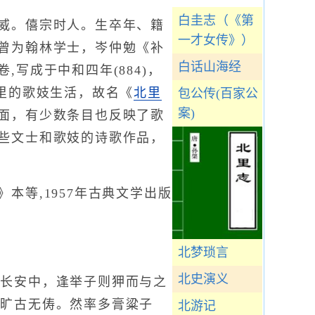
白圭志（《第
威。僖宗时人。生卒年、籍
一才女传》）
曾为翰林学士，岑仲勉《补
白话山海经
写成于中和四年(884)，
康里的歌妓生活，故名《
北里
包公传(百家公
案)
面，有少数条目也反映了歌
些文士和歌妓的诗歌作品，
等,1957年古典文学出版
北梦琐言
北史演义
长安中，逢举子则狎而与之
，旷古无俦。然率多膏粱子
北游记