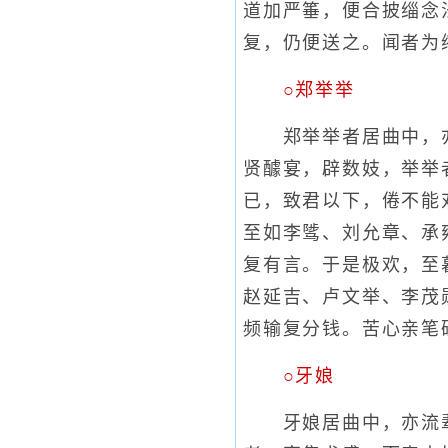
道加严箠，便合披缁念
复，仍便送之。闻者为
○郑举举
郑举举者居曲中，亦
贤醵宴，辟数妓，举举
已，致君以下，倦不能
至如李骘、刘允章、承
复有言。于是极欢，至
赵延吉、卢文举、李茂
频输复分钱。苦心亲笔
○牙娘
牙娘居曲中，亦流辈