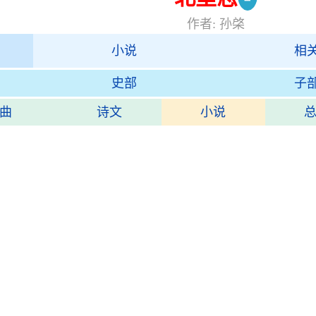
作者: 孙棨
小说
相
史部
子
曲
诗文
小说