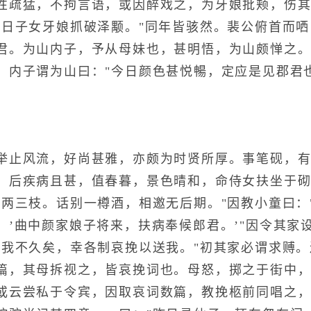
性疏猛，不拘言语，或因醉戏之，为牙娘批颊，伤
昨日子女牙娘抓破泽颙。"同年皆骇然。裴公俯首而
君。为山内子，予从母妹也，甚明悟，为山颇惮之
，内子谓为山曰："今日颜色甚悦暢，定应是见郡君
止风流，好尚甚雅，亦颇为时贤所厚。事笔砚，
，后疾病且甚，值春暮，景色晴和，命侍女扶坐于
剩两三枝。话别一樽酒，相邀无后期。"因教小童曰：
：’曲中颜家娘子将来，扶病奉候郎君。’"因令其家
"我不久矣，幸各制哀挽以送我。"初其家必谓求赙
篇，其母拆视之，皆哀挽词也。母怒，掷之于街中，
或云尝私于令宾，因取哀词数篇，教挽柩前同唱之