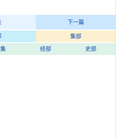
关
下一篇
部
集部
总集
经部
史部