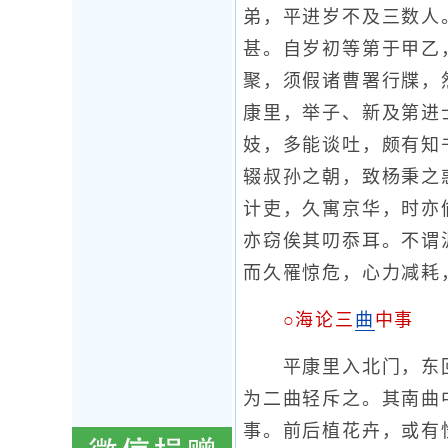
弟，平进岁不及三数人
甚。自岁初等第于甲乙
聚，须假诸曹署行牒，
康里，举子、新及第进
妓，多能谈吐，颇有知
辍叔孙之朝，致杨秉之
计吏，久寓京华，时亦
亦窃俟其叨忝耳。不谓
而久罹惊危，心力减耗
○海论三
曲
中事
平康里入北门，东回
为二曲轻斥之。其南曲
事。前后植花卉，或有