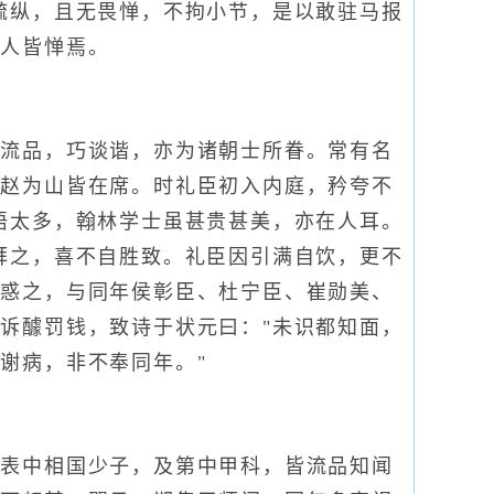
疏纵，且无畏惮，不拘小节，是以敢驻马报
，人皆惮焉。
流品，巧谈谐，亦为诸朝士所眷。常有名
天赵为山皆在席。时礼臣初入内庭，矜夸不
语太多，翰林学士虽甚贵甚美，亦在人耳。
拜之，喜不自胜致。礼臣因引满自饮，更不
颇惑之，与同年侯彰臣、杜宁臣、崔勋美、
诉醵罚钱，致诗于状元曰："未识都知面，
谢病，非不奉同年。"
表中相国少子，及第中甲科，皆流品知闻