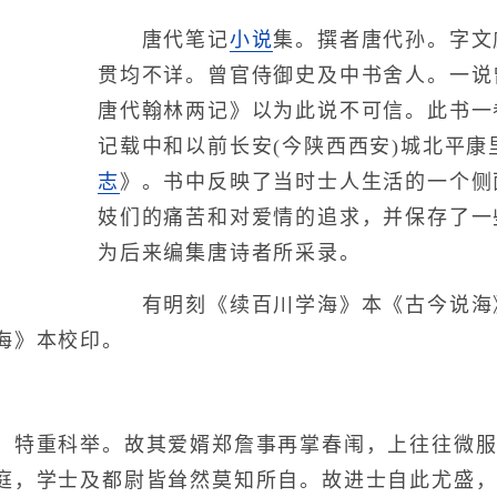
唐代笔记
小说
集。撰者唐代孙。字文
贯均不详。曾官侍御史及中书舍人。一说
唐代翰林两记》以为此说不可信。此书一卷,
记载中和以前长安(今陕西西安)城北平
志
》。书中反映了当时士人生活的一个侧
妓们的痛苦和对爱情的追求，并保存了一
为后来编集唐诗者所采录。
有明刻《续百川学海》本《古今说海》本
海》本校印。
特重科举。故其爱婿郑詹事再掌春闱，上往往微服
庭，学士及都尉皆耸然莫知所自。故进士自此尤盛