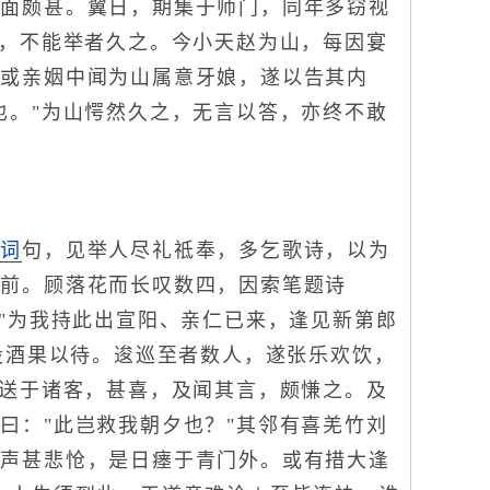
其面颇甚。翼日，期集于师门，同年多窃视
哂，不能举者久之。今小天赵为山，每因宴
。或亲姻中闻为山属意牙娘，遂以告其内
也。"为山愕然久之，无言以答，亦终不敢
有
词
句，见举人尽礼祗奉，多乞歌诗，以为
砌前。顾落花而长叹数四，因索笔题诗
"为我持此出宣阳、亲仁已来，逢见新第郎
设酒果以待。逡巡至者数人，遂张乐欢饮，
。送于诸客，甚喜，及闻其言，颇慊之。及
曰："此岂救我朝夕也？"其邻有喜羌竹刘
，声甚悲怆，是日瘗于青门外。或有措大逢