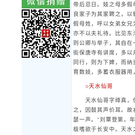
帝后忌日。妓之母多假
良家子为其家聘之，以
假母姓，呼以女弟女兄
亦不以夫礼待。比见东
则公卿与举子，其自在
街保唐寺有讲席，多以
同行，则为下婢，而纳
育数妓，多蓄衣服器用
○天水仙哥
天水仙哥字绛真，住
之，因鼓其声价耳。故
瑟一声。"刘覃登第，
极嗜欲于长安中。天水