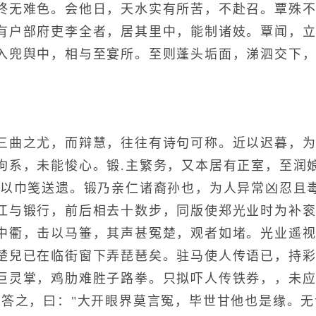
终无难色。会他日，天水实有所苦，不赴召。覃殊
有户部府吏李全者，居其里中，能制诸妓。覃闻，
入兜舆中，相与至宴所。至则蓬头垢面，涕泗交下
之尤，而辩慧，往往有诗句可称。近以迟暮，为万
拘系，未能悛心。锻.主繁务，又本居有正室，至润
或以巾笺送遗。锻乃亲仁诸裔孙也，为人异常凶忍且
江与锻行，前后相去十数步，同版使郑光业时为补
中衢，击以马箠，其声甚冤楚，观者如堵。光业遥
楚兒已在临街窗下弄琵琶矣。驻马使人传语已，持彩
巨灵掌，鸡肋难胜子路拳。只拟吓人传铁券，，未
笔答之，曰："大开眼界莫言冤，毕世甘他也是缘。