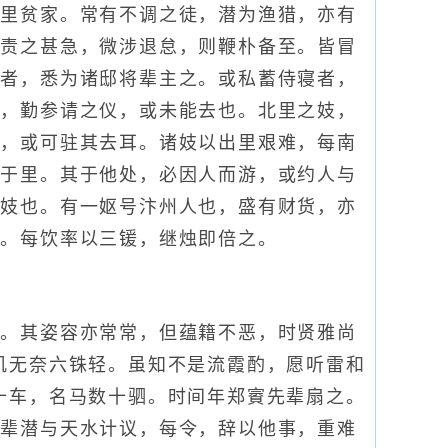
下里贫家。常有不调之徒，潜为渔猎，亦有
而责之甚急，微涉退怠，则鞭朴备至。皆冒
衰者，悉为诸邸将辈主之。或私蓄侍寝者，
态，勤参请之仪，或未能去也。北里之妓，
夫，或可驻其去耳。诸妓以出里艰难，每南
出于里。其于他处，必因人而游，或约人与
诸妓也。有一妪号汴州人也，盛有财货，亦
至。每饮率以三锾，继烛即倍之。
。其姿容亦常常，但蕴籍不恶，时贤雅尚
肌无奈六铢轻。虽知不是流霞酌，愿听雷和
十车，名马数十驷。时间年郑賨先辈扇之。
由辈潜与天水计议，每令，辞以他事，重难