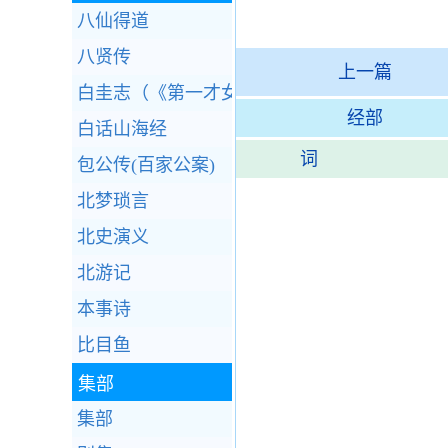
八仙得道
八贤传
上一篇
白圭志（《第一才女传》）
经部
白话山海经
词
包公传(百家公案)
北梦琐言
北史演义
北游记
本事诗
比目鱼
集部
集部