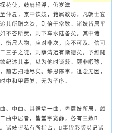
街探花使，鼓扇轻浮，仍岁滋
延至仲夏，京中饮妓，籍属教坊，凡朝士宴
。追其所赠之资，则倍于常数。诸妓皆居平
。如不吝所费，则下车水陆备矣。其中诸
流，衡尺人物，应对非次，良不可及。信可
里二三子之徒，则薛涛远有惭德矣。予频随
常欲纪述其事，以为他时谈薮。顾非暇豫，
林，前志扫地尽矣。静思陈事，追念无因，
。时中和甲辰岁，无为子序。
曲、中曲。其循墙一曲，卑屑妓所居，颇
二曲中居者，皆堂宇宽静，各有三数
。诸妓皆私有所指占，事皆彩版以记诸