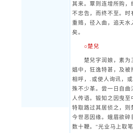
其来。覃则连增所购，
不忠告，而终不至。时
重赂，径入曲，追天水
矣。
○楚兒
楚兒字润娘，素为三曲
娼中，狂逸特甚，及被
相呼，.或使人询讯，
殊不少革。尝一日自曲
人传语。锻知之因曳至
特取路过其居侦之，则
今世恶因缘。蛾眉欲碎
数十鞭。"光业马上取