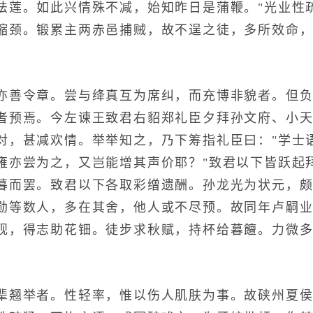
法莲。如此兴情殊不减，始知昨日是蒲鞭。"光业性
缩颈。锻累主两赤邑捕贼，故不逞之徒，多所效命
善令章。尝与绛真互为席纠，而充博非貌者。但负
者预焉。今左谏王致君右貂郑礼臣夕拜孙文府、小
对，甚减欢情。举举知之，乃下筹指礼臣曰："学士
雍亦尝为之，又岂能增其声价耶？"致君以下皆跃起
暮而罢。致君以下各取彩缯遗酬。孙龙光为状元，
勋等数人，多在其舍，他人或不尽预。故同年卢嗣业
砚，得志助花钿。徒步求秋赋，持杯给暮饘。力微多
翘举者。性轻率，惟以伤人肌肤为事。故硖州夏侯