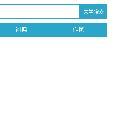
词典
作家