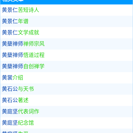
黄景仁
苦短诗人
黄景仁
年谱
黄景仁
文学成就
黄蘖禅师
禅师宗风
黄蘖禅师
悟道过程
黄蘖禅师
自创禅学
黄裳
介绍
黄石公
与天书
黄石公
著述
黄庭坚
代表词作
黄庭坚
纪念馆