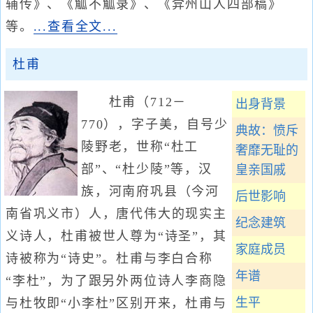
辅传》、《觚不觚录》、《弇州山人四部稿》
等。
...查看全文...
杜甫
杜甫（712－
出身背景
770），字子美，自号少
典故：愤斥
陵野老，世称“杜工
奢靡无耻的
部”、“杜少陵”等，汉
皇亲国戚
族，河南府巩县（今河
后世影响
南省巩义市）人，唐代伟大的现实主
纪念建筑
义诗人，杜甫被世人尊为“诗圣”，其
家庭成员
诗被称为“诗史”。杜甫与李白合称
年谱
“李杜”，为了跟另外两位诗人李商隐
生平
与杜牧即“小李杜”区别开来，杜甫与