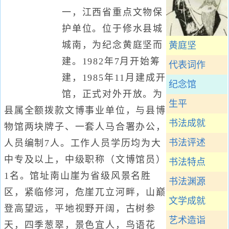
一，江西省重点文物保
护单位。位于修水县城
城南，为纪念黄庭坚而
黄庭坚
建。1982年7月开始筹
代表词作
建，1985年11月建成开
纪念馆
馆，正式对外开放。为
生平
县属全额拨款文博事业单位，与县博
书法成就
物馆两块牌子、一套人马合署办公，
书法评述
人员编制7人。工作人员学历均为大
中专及以上，中级职称（文博馆员）
书法特点
1名。馆址南山崖为省级风景名胜
书法渊源
区，紧临修河，危崖兀立河畔，山巅
文学成就
登高望远，平地视野开阔，古树参
艺术造诣
天，四季葱翠，景色宜人，鸟语花