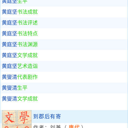
黄庭坚
生平
黄庭坚
书法成就
黄庭坚
书法评述
黄庭坚
书法特点
黄庭坚
书法渊源
黄庭坚
文学成就
黄庭坚
艺术造诣
黄燮清
代表剧作
黄燮清
生平
黄燮清
文学成就
到郡后有寄
作者：
刘兼
（
唐代
）