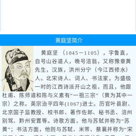
黄庭坚
简介
黄庭坚 （1045－1105），字鲁直，
自号山谷道人，晚号涪翁，又称豫章黄
先生，汉族，洪州分宁（今江西修水）
人。北宋诗人、词人、书法家，为盛极
一时的江西诗派开山之祖，而且，他跟
杜甫、陈师道和陈与义素有“一祖三宗”（黄为其中一
宗）之称。英宗治平四年(1067)进士。历官叶县尉、
北京国子监教授、校书郎、著作佐郎、秘书丞、涪州
别驾、黔州安置等。诗歌方面，他与苏轼并称为“苏
黄”；书法方面，他则与苏轼、米芾、蔡襄并称为“宋