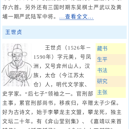
存六首。另外还有三国时期东吴棋士严武以及黄
埔一期严武陆军中将。
...查看全文...
王世贞
王世贞（1526年－
藏书
1590年）字元美，号凤
生平
洲，又号弇州山人，汉
书法
族，太仓（今江苏太
研究
仓）人，明代文学家、
主张
史学家。“后七子”领袖之一。官刑部
主事，累官刑部尚书，移疾归，卒赠太子少保。
好为古诗文，始于李攀龙主文盟，攀龙死，独主
文坛二十年。有《弇山堂别集》、《嘉靖以来首