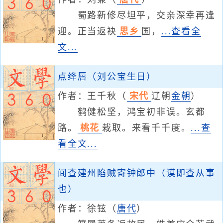
蜀路新修尽坦平，交亲深幸再逢
迎。正当返袂
思乡
国，
...查看全
文...
点绛唇（刘公宝生日）
作者：
王千秋
（
宋代
辽朝
金朝
）
鹤健松坚，鸿宝初非误。玄都
路。
桃花
栽取。来看千千度。
...查
看全文...
闻查建州陷贼寄钟郎中（谟即查从事
也）
作者：
徐铉
（
唐代
）