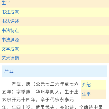
生平
书法成就
书法评述
书法特点
书法渊源
文学成就
艺术造诣
严武
严武，唐（公元七二六年至七六
介绍
五年）字季鹰，华州华阴人。生于唐
生平
玄宗开元十四年，卒于代宗永泰元
年，年四十岁。武虽武夫，亦能诗，全唐诗中录