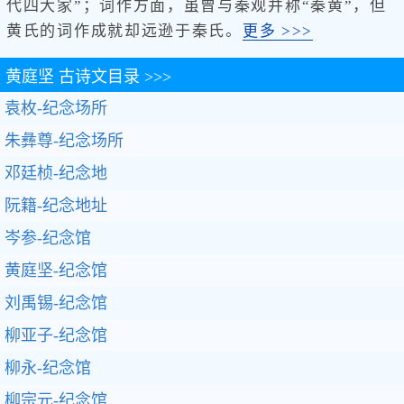
代四大家”；词作方面，虽曾与秦观并称“秦黄”，但
黄氏的词作成就却远逊于秦氏。
更多 >>>
黄庭坚
古诗文目录 >>>
袁枚-纪念场所
朱彝尊-纪念场所
邓廷桢-纪念地
阮籍-纪念地址
岑参-纪念馆
黄庭坚-纪念馆
刘禹锡-纪念馆
柳亚子-纪念馆
柳永-纪念馆
柳宗元-纪念馆