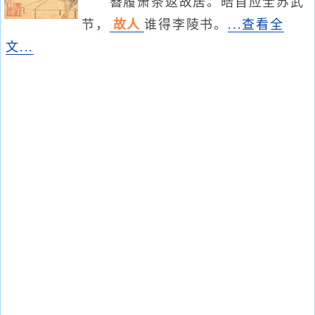
簪履萧条返故居。皓首应全苏武
节，
故人
谁得李陵书。
...查看全
文...