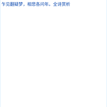
乍见翻疑梦，相悲各问年。
全诗赏析