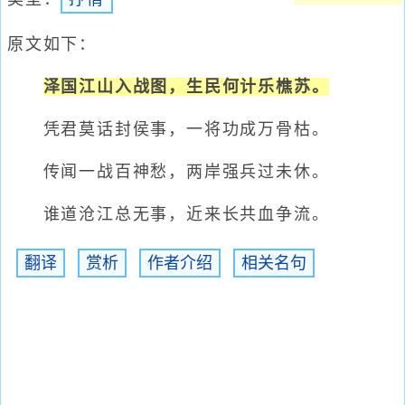
原文如下：
泽国江山入战图，生民何计乐樵苏。
凭君莫话封侯事，一将功成万骨枯。
传闻一战百神愁，两岸强兵过未休。
谁道沧江总无事，近来长共血争流。
翻译
赏析
作者介绍
相关名句