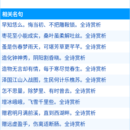
相关名句
早知恁么。悔当初、不把雕鞍锁。
全诗赏析
枣花至小能成实，桑叶虽柔解吐丝。
全诗赏析
蚤是伤春梦雨天，可堪芳草更芊芊。
全诗赏析
造化钟神秀，阴阳割昏晓。
全诗赏析
造物无言却有情，每于寒尽觉春生。
全诗赏析
泽国江山入战图，生民何计乐樵苏。
全诗赏析
怎不思量，除梦里、有时曾去。
全诗赏析
增冰峨峨，飞雪千里些。
全诗赏析
赠君明月满前溪，直到西湖畔。
全诗赏析
赠远虚盈手，伤离适断肠。
全诗赏析