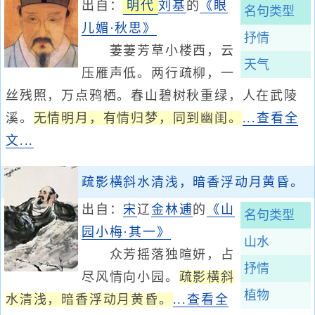
出自：
明代
刘基
的
《眼
名句类型
儿媚·秋思》
抒情
萋萋芳草小楼西，云
天气
压雁声低。两行疏柳，一
丝残照，万点鸦栖。春山碧树秋重绿，人在武陵
溪。
无情明月，有情归梦，同到幽闺。
...查看全
文...
疏影横斜水清浅，暗香浮动月黄昏。
出自：
宋
辽
金
林逋
的
《山
名句类型
园小梅·其一》
山水
众芳摇落独暄妍，占
抒情
尽风情向小园。
疏影横斜
植物
水清浅，暗香浮动月黄昏。
...查看全