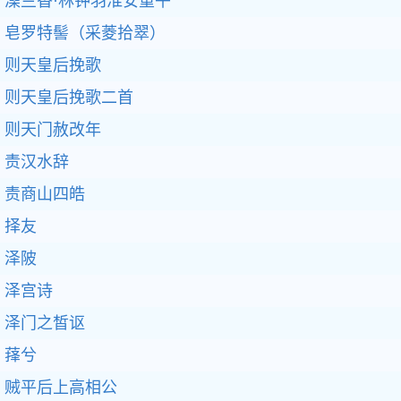
澡兰香·林钟羽淮安重午
皂罗特髻（采菱拾翠）
则天皇后挽歌
则天皇后挽歌二首
则天门赦改年
责汉水辞
责商山四皓
择友
泽陂
泽宫诗
泽门之皙讴
萚兮
贼平后上高相公