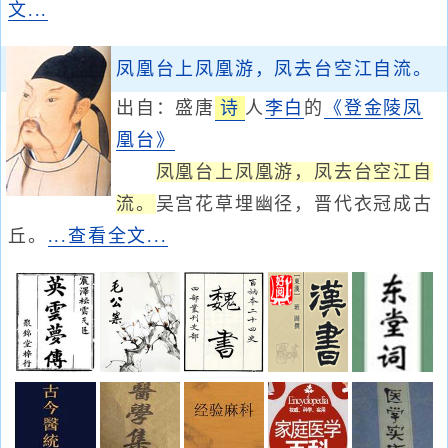
文...
凤凰台上凤凰游，凤去台空江自流。
出自：盛唐
诗
人
李白
的
《登金陵凤
凰台》
凤凰台上凤凰游，凤去台空江自
流。
吴宫花草埋幽径，晋代衣冠成古
丘。
...查看全文...