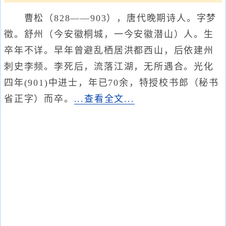
曹松（828——903），唐代晚期诗人。字梦
徵。舒州（今安徽桐城，一今安徽潜山）人。生
卒年不详。早年曾避乱栖居洪都西山，后依建州
刺史李频。李死后，流落江湖，无所遇合。光化
四年(901)中进士，年已70余，特授校书郎（秘书
省正字）而卒。
...查看全文...