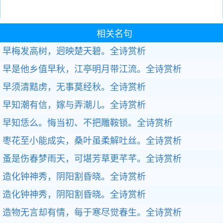
相关名句
早梅发高树，迥映楚天碧。
全诗赏析
早是他乡值早秋，江亭明月带江流。
全诗赏析
早须清黠虏，无事莫经秋。
全诗赏析
早知潮有信，嫁与弄潮儿。
全诗赏析
早知恁么。悔当初、不把雕鞍锁。
全诗赏析
枣花至小能成实，桑叶虽柔解吐丝。
全诗赏析
蚤是伤春梦雨天，可堪芳草更芊芊。
全诗赏析
造化钟神秀，阴阳割昏晓。
全诗赏析
造化钟神秀，阴阳割昏晓。
全诗赏析
造物无言却有情，每于寒尽觉春生。
全诗赏析