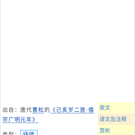
原文
出自：唐代
曹松
的
《己亥岁二首·僖
译文及注释
宗广明元年》
赏析
类型：
抒情