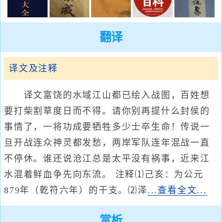
翻译
译文及注释
译文富饶的水域江山都已绘入战图，百姓想
要打柴割草度日而不得。请你别再提什么封侯的
事情了，一将功成要牺牲多少士卒生命！传说一
旦开战连众神灵都发愁，两岸军队连年混战一直
不停休。谁还说沧江总是太平没有祸事，近来江
水混着鲜血争先向东流。 注释⑴己亥：为公元
879年（乾符六年）的干支。⑵泽
...查看全文...
赏析