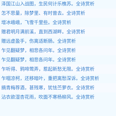
泽国江山入战图，生民何计乐樵苏。
全诗赏析
怎不思量，除梦里、有时曾去。
全诗赏析
增冰峨峨，飞雪千里些。
全诗赏析
赠君明月满前溪，直到西湖畔。
全诗赏析
赠远虚盈手，伤离适断肠。
全诗赏析
乍见翻疑梦，相悲各问年。
全诗赏析
乍见翻疑梦，相悲各问年。
全诗赏析
乍听得、鸦啼莺弄，惹起新愁无限。
全诗赏析
乍咽凉柯，还移暗叶，重把离愁深诉。
全诗赏析
摘青梅荐酒，甚残寒，犹怯苎萝衣。
全诗赏析
沾衣欲湿杏花雨，吹面不寒杨柳风。
全诗赏析