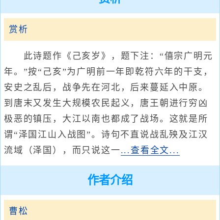
赏析
此诗题作《己亥岁》，题下注：“僖宗广明元
年。”按“己亥”为广明前一年即乾符六年的干支，
安史之乱后，战争先在河北，后来蔓延入中原。
到唐末又发生大规模农民起义，唐王朝进行穷凶
极恶的镇压，大江以南也都成了战场。这就是所
谓“泽国江山入战图”。诗句不直说战乱殃及江汉
流域（泽国），而只说这一
...查看全文...
作者介绍
曹松