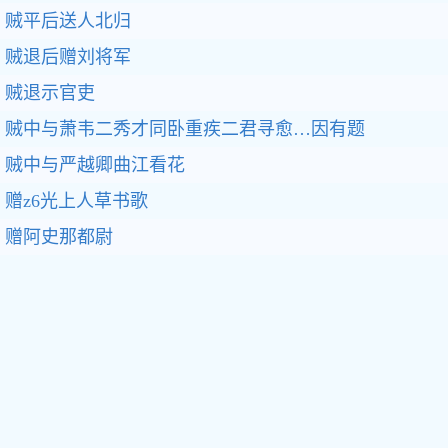
贼平后送人北归
贼退后赠刘将军
贼退示官吏
贼中与萧韦二秀才同卧重疾二君寻愈…因有题
贼中与严越卿曲江看花
赠z6光上人草书歌
赠阿史那都尉