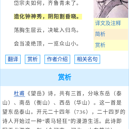
岱宗夫如何，齐鲁青未了。
造化钟神秀，阴阳割昏晓。
译文及注释
荡胸生层云，决眦入归鸟。
简析
会当凌绝顶，一览众山小。
赏析
翻译
赏析
作者介绍
相关名句
赏析
杜甫
《望岳》诗，共有三首，分咏东岳（泰
山）、南岳（衡山）、西岳（华山）。这一首是
望东岳泰山。开元二十四年（736），二十四岁的
诗人开始过一种“裘马轻狂”的漫游生活。此诗即