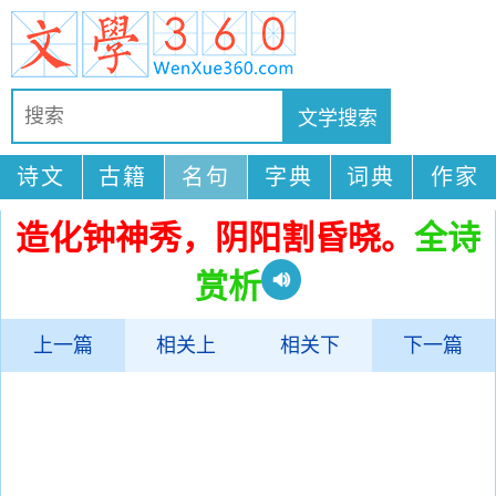
诗文
古籍
名句
字典
词典
作家
造化钟神秀，阴阳割昏晓。
全诗
赏析
上一篇
相关上
相关下
下一篇