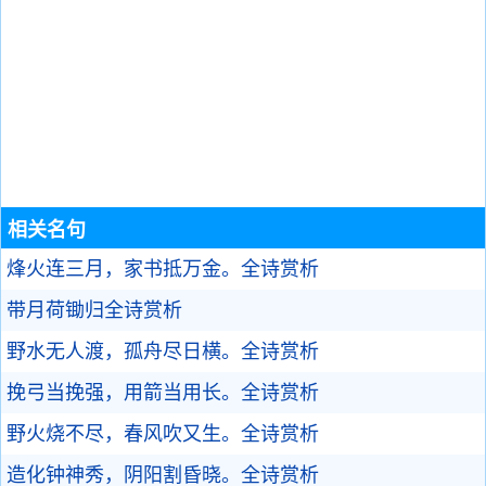
相关名句
烽火连三月，家书抵万金。
全诗赏析
带月荷锄归
全诗赏析
野水无人渡，孤舟尽日横。
全诗赏析
挽弓当挽强，用箭当用长。
全诗赏析
野火烧不尽，春风吹又生。
全诗赏析
造化钟神秀，阴阳割昏晓。
全诗赏析