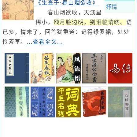
《生查子·春山烟欲收》
抒情
春山烟欲收，天淡星
稀小。
残月脸边明，别泪临清晓。
语
已多，情未了，回首犹重道：记得绿罗裙，处处
怜芳草。
...查看全文...