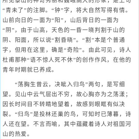
所见泰山的神奇秀丽和巍峨高大的形象，是上句
“青未了”的注脚。“钟”字，将大自然写得有情。
山前向日的一面为“阳”，山后背日的一面为
“阴”，由于山高，天色的一昏一晓判割于山的
阴、阳面，所以说“割昏晓”。“割”本是个普通
字，但用在这里，确是“奇险”。由此可见，诗人
杜甫那种“语不惊人死不休”的创作作风，在他的
青年时期就已养成。
“荡胸生曾云，决眦入归鸟”两句，是写细
望。见山中云气层出不穷，故心胸亦为之荡漾；
因长时间目不转睛地望着，故感到眼眶有似决
裂。“归鸟”是投林还巢的鸟，可知时已薄暮，诗
人还在望。不言而喻，其中蕴藏着诗人对祖国河
山的热爱。