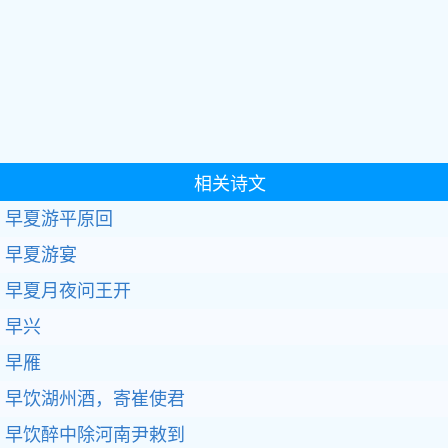
相关诗文
早夏游平原回
早夏游宴
早夏月夜问王开
早兴
早雁
早饮湖州酒，寄崔使君
早饮醉中除河南尹敕到