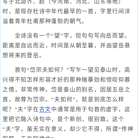
写于北游齐、赵（今河南、河北、山东等地）
时，是现存杜诗中年代最早的一首，字里行间洋
溢着青年杜甫那种蓬勃的朝气。
全诗没有一个“望”字，但句句写向岳而望。
距离是自远而近，时间是从朝至暮，并由望岳悬
想将来的登岳。
首句“岱宗夫如何？”写乍一望见泰山时，高
兴得不知怎样形容才好的那种揣摹劲和惊叹仰慕
之情，非常传神。岱是泰山的别名，因居五岳之
首，故尊为岱宗。“夫如何”，就是到底怎么样
呢？“夫”字在
古文
中通常是用于句首的虚字，这
里把它融入诗句中，是个新创，很别致。这个
“夫”字，虽无实在意义，却少它不得，所谓“传神