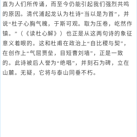
直为人们所传诵，而至今仍能引起我们强烈共鸣
的原因。清代浦起龙认为杜诗“当以是为首”，并
说“杜子心胸气魄，于斯可观。取为压卷，屹然作
镇。”（《读杜心解》）也正是从这两句诗的象征
意义着眼的。这和杜甫在政治上“自比稷与契”，
在创作上“气屈贾垒，目短曹刘墙”，正是一致
的。此诗被后人誉为“绝唱”，并刻石为碑，立在
山麓。无疑，它将与泰山同垂不朽。