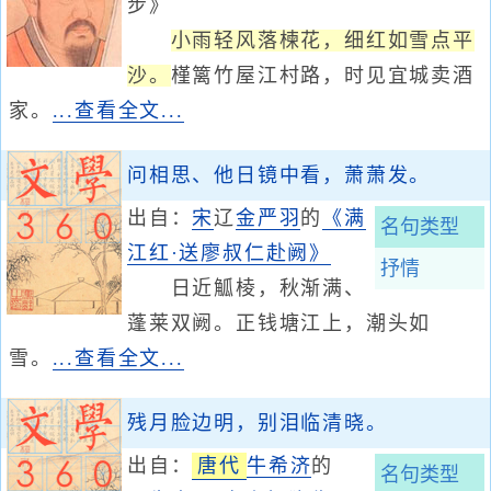
步》
小雨轻风落楝花，细红如雪点平
沙。
槿篱竹屋江村路，时见宜城卖酒
家。
...查看全文...
问相思、他日镜中看，萧萧发。
出自：
宋
辽
金
严羽
的
《满
名句类型
江红·送廖叔仁赴阙》
抒情
日近觚棱，秋渐满、
蓬莱双阙。正钱塘江上，潮头如
雪。
...查看全文...
残月脸边明，别泪临清晓。
出自：
唐代
牛希济
的
名句类型