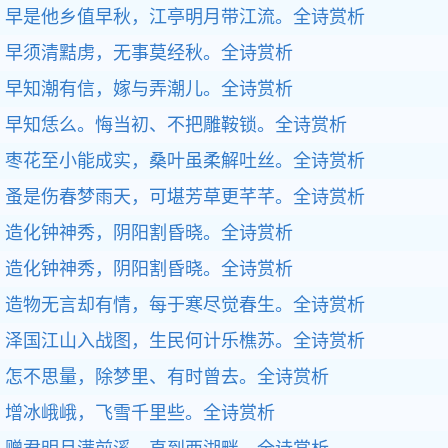
早是他乡值早秋，江亭明月带江流。
全诗赏析
早须清黠虏，无事莫经秋。
全诗赏析
早知潮有信，嫁与弄潮儿。
全诗赏析
早知恁么。悔当初、不把雕鞍锁。
全诗赏析
枣花至小能成实，桑叶虽柔解吐丝。
全诗赏析
蚤是伤春梦雨天，可堪芳草更芊芊。
全诗赏析
造化钟神秀，阴阳割昏晓。
全诗赏析
造化钟神秀，阴阳割昏晓。
全诗赏析
造物无言却有情，每于寒尽觉春生。
全诗赏析
泽国江山入战图，生民何计乐樵苏。
全诗赏析
怎不思量，除梦里、有时曾去。
全诗赏析
增冰峨峨，飞雪千里些。
全诗赏析