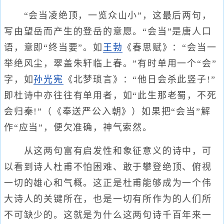
“会当凌绝顶，一览众山小”，这最后两句，
写由望岳而产生的登岳的意愿。“会当”是唐人口
语，意即“终当要”。如
王勃
《春思赋》：“会当一
举绝风尘，翠盖朱轩临上春。”有时单用一个“会”
字，如
孙光宪
《北梦琐言》：“他日会杀此竖子!”
即杜诗中亦往往有单用者，如“此生那老蜀，不死
会归秦!”（《奉送严公入朝》）如果把“会当”解
作“应当”，便欠准确，神气索然。
从这两句富有启发性和象征意义的诗中，可
以看到诗人杜甫不怕困难、敢于攀登绝顶、俯视
一切的雄心和气概。这正是杜甫能够成为一个伟
大诗人的关键所在，也是一切有所作为的人们所
不可缺少的。这就是为什么这两句诗千百年来一