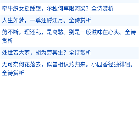
牵牛织女摇踵望，尔独何辜限河梁？
全诗赏析
人生如梦，一尊还酹江月。
全诗赏析
剪不断，理还乱，是离愁。别是一般滋味在心头。
全诗
赏析
处世若大梦，胡为劳其生？
全诗赏析
无可奈何花落去，似曾相识燕归来。小园香径独徘徊。
全诗赏析