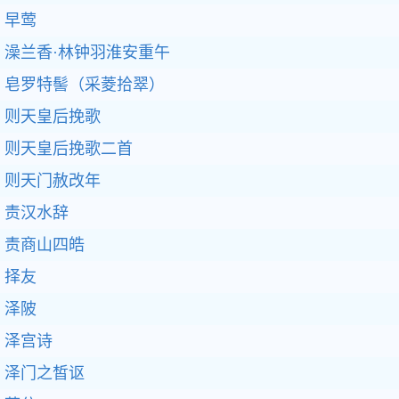
早莺
澡兰香·林钟羽淮安重午
皂罗特髻（采菱拾翠）
则天皇后挽歌
则天皇后挽歌二首
则天门赦改年
责汉水辞
责商山四皓
择友
泽陂
泽宫诗
泽门之皙讴