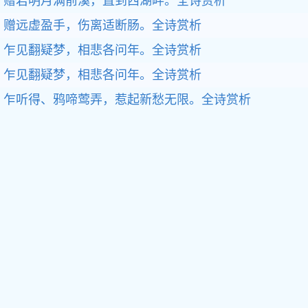
赠君明月满前溪，直到西湖畔。
全诗赏析
赠远虚盈手，伤离适断肠。
全诗赏析
乍见翻疑梦，相悲各问年。
全诗赏析
乍见翻疑梦，相悲各问年。
全诗赏析
乍听得、鸦啼莺弄，惹起新愁无限。
全诗赏析