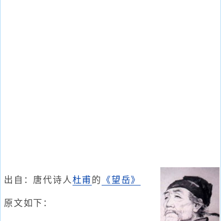
出自：唐代诗人
杜甫
的
《望岳》
原文如下：