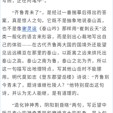
写照，正在阿堵中”。
“齐鲁青未了”，是经过一番揣摹后得出的答
案，真是惊人之句。它既不是抽象地说泰山高，
也不是像
谢灵运
《泰山吟》那样用“崔刺云天”这
类一般化的语言来形容，而是别出心裁地写出自
己的体验——在古代齐鲁两大国的国境外还能望
见远远横亘在那里的泰山，以距离之远来烘托出
泰山之高。泰山之南为鲁，泰山之北为齐，所以
这一句描写出地理特点，写其他山岳时不能挪
用。明代莫如忠《登东郡望岳楼》诗说：“齐鲁到
今青未了，题诗谁继杜陵人？”他特别提出这句
诗，并认为无人能继，是有道理的。
“造化钟神秀，阴阳割昏晓”两句，写近望中