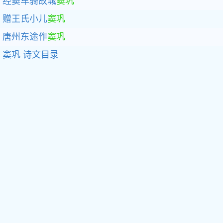
经窦车骑故城
窦巩
赠王氏小儿
窦巩
唐州东途作
窦巩
窦巩
诗文目录