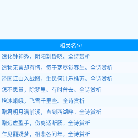
相关名句
造化钟神秀，阴阳割昏晓。全诗赏析
造物无言却有情，每于寒尽觉春生。全诗赏析
泽国江山入战图，生民何计乐樵苏。全诗赏析
怎不思量，除梦里、有时曾去。全诗赏析
增冰峨峨，飞雪千里些。全诗赏析
赠君明月满前溪，直到西湖畔。全诗赏析
赠远虚盈手，伤离适断肠。全诗赏析
乍见翻疑梦，相悲各问年。全诗赏析