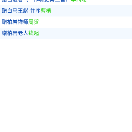
赠白马王彪·并序
曹植
赠柏岩禅师
周贺
赠柏岩老人
钱起