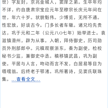
世）字友封，京兆金城人，窦庠之弟。生卒年均
不详，约自唐肃宗宝应元年至穆宗长庆元年间在
世，年六十岁。状貌魁伟。少博览，无所不通。
性宏放，好谈古今。门多长者车辙。诸兄均先贵
达，巩于元和二年（公元八O七年）始举进士。袁
滋镇滑州，辟为从事。入朝，拜侍御史，历司勋
员外刑部郎中。元稹观察浙东，奏为副使，检校
秘书少监，兼御史中丞。稹移镇武昌，巩为副
使。平居与人言，吻动而言不发，白居易等目为
嗫嚅翁。后终老于鄂渚。巩所著诗，见窦氏联珠
集。
...查看全文...