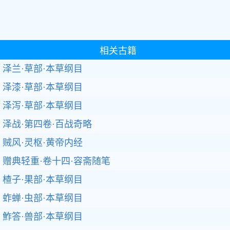
相关古籍
泽兰·草部·本草纲目
泽漆·草部·本草纲目
泽泻·草部·本草纲目
泽战·第四卷·百战奇略
贼风·灵枢·黄帝内经
赠典轻重·卷十四·容斋随笔
楂子·果部·本草纲目
蚱蝉·虫部·本草纲目
鮓答·兽部·本草纲目