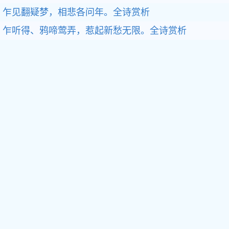
乍见翻疑梦，相悲各问年。全诗赏析
乍听得、鸦啼莺弄，惹起新愁无限。全诗赏析