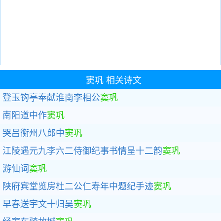
窦巩
相关诗文
登玉钩亭奉献淮南李相公
窦巩
南阳道中作
窦巩
哭吕衡州八郎中
窦巩
江陵遇元九李六二侍御纪事书情呈十二韵
窦巩
游仙词
窦巩
陕府宾堂览房杜二公仁寿年中题纪手迹
窦巩
早春送宇文十归吴
窦巩