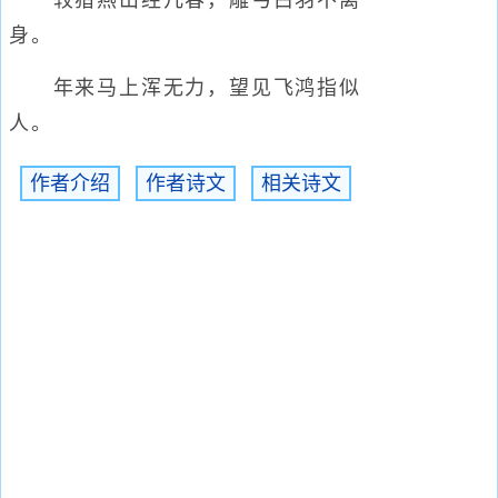
较猎燕山经几春，雕弓白羽不离
身。
年来马上浑无力，望见飞鸿指似
人。
作者介绍
作者诗文
相关诗文