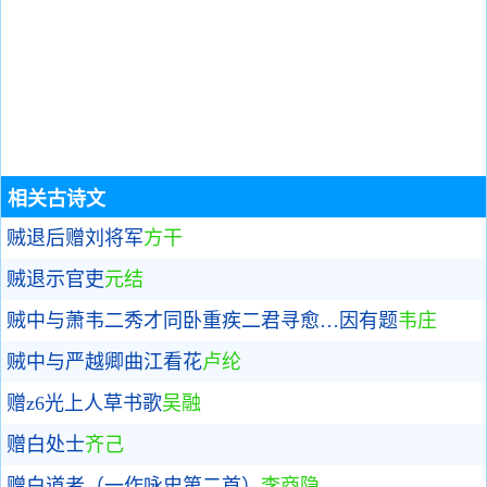
相关古诗文
贼退后赠刘将军
方干
贼退示官吏
元结
贼中与萧韦二秀才同卧重疾二君寻愈…因有题
韦庄
贼中与严越卿曲江看花
卢纶
赠z6光上人草书歌
吴融
赠白处士
齐己
赠白道者（一作咏史第二首）
李商隐