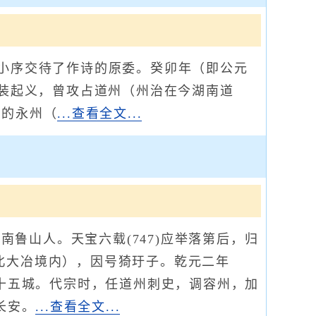
小序交待了作诗的原委。癸卯年（即公元
武装起义，曾攻占道州（州治在今湖南道
近的永州（
...查看全文...
南鲁山人。天宝六载(747)应举落第后，归
北大冶境内），因号猗玗子。乾元二年
全十五城。代宗时，任道州刺史，调容州，加
长安。
...查看全文...