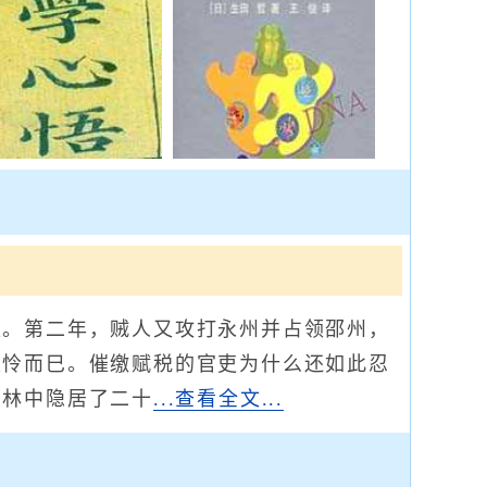
。第二年，贼人又攻打永州并占领邵州，
哀怜而巳。催缴赋税的官吏为什么还如此忍
山林中隐居了二十
...查看全文...