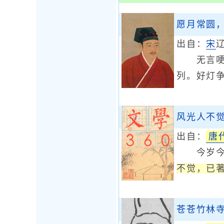
愿月常圆
出自：
宋
无言哽噎
列。好灯
风光人不
出自：
唐
今岁今宵
不觉，已
苍苍竹林