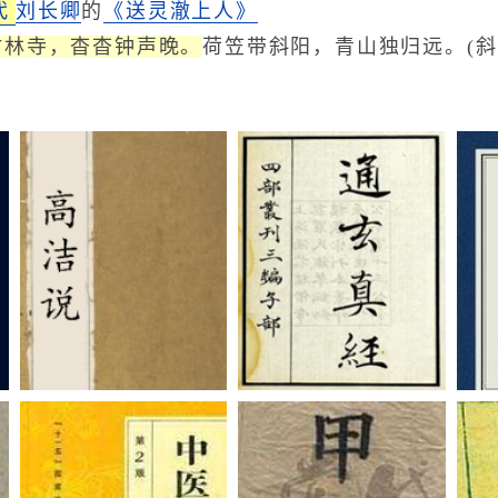
代
刘长卿
的
《送灵澈上人》
竹林寺，杳杳钟声晚。
荷笠带斜阳，青山独归远。(斜
诏城之）