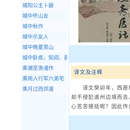
城阳公主卜繇
城中怀山友
城中秋作
城中示友人
城中晚夏思山
城中卧疾，知阎、薛二子屡从邑令饮，因以赠
乘潮至渔浦作
译文及注释
乘雨入行军六弟宅
译文癸卯年，西原贼
乘月过西郊渡
却不侵犯道州边境而去
心苦苦搜括呢？因此作