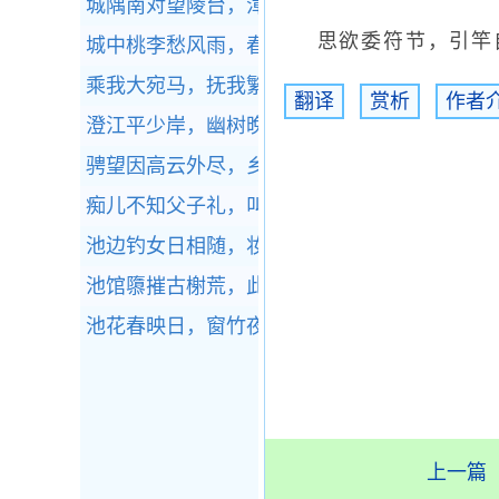
城隅南对望陵台，漳水东流不复回。
全诗赏析
思欲委符节，引竿自
城中桃李愁风雨，春在溪头荠菜花。
全诗赏析
乘我大宛马，抚我繁弱弓。
全诗赏析
翻译
赏析
作者
澄江平少岸，幽树晚多花。
全诗赏析
骋望因高云外尽，乡关回首愧烟萝。
全诗赏析
痴儿不知父子礼，叫怒索饭啼门东。
全诗赏析
池边钓女日相随，妆成照影竟来窥。
全诗赏析
池馆隳摧古榭荒，此延嘉客会重阳。
全诗赏析
池花春映日，窗竹夜鸣秋。
全诗赏析
上一篇