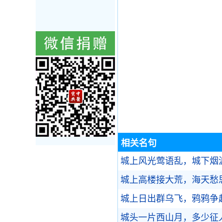
相关名句
城上风光莺语乱，城下烟
城上高楼接大荒，海天愁
城上日出群乌飞，鸦鸦争
城头一片西山月，多少征