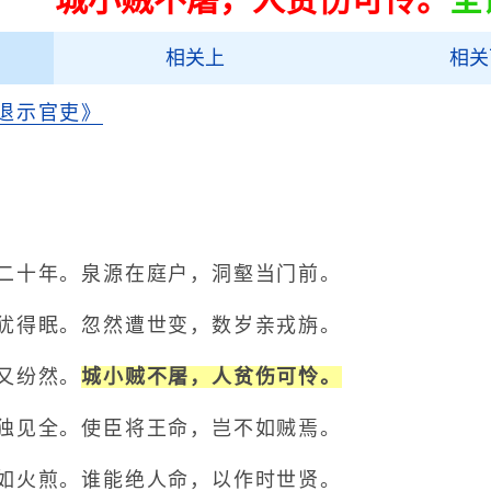
相关上
相关
退示官吏》
十年。泉源在庭户，洞壑当门前。
得眠。忽然遭世变，数岁亲戎旃。
又纷然。
城小贼不屠，人贫伤可怜。
见全。使臣将王命，岂不如贼焉。
火煎。谁能绝人命，以作时世贤。