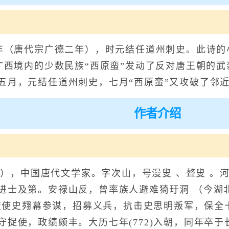
（唐代宗广德二年），时元结任道州刺史。此诗的
，广西境内的少数民族“西原蛮”发动了反对唐王朝的
五月，元结任道州刺史，七月“西原蛮”又攻破了邻
作者介绍
），中国唐代文学家。字次山，号漫叟 、聱叟 。河
进士及第。安禄山反，曾率族人避难猗玗洞 （今湖
道节度使史翙幕参谋，招募义兵，抗击史思明叛军，保
守捉使，政绩颇丰。大历七年(772)入朝，同年卒于