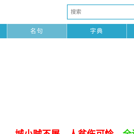
名句
字典
城小贼不屠，人贫伤可怜。
全