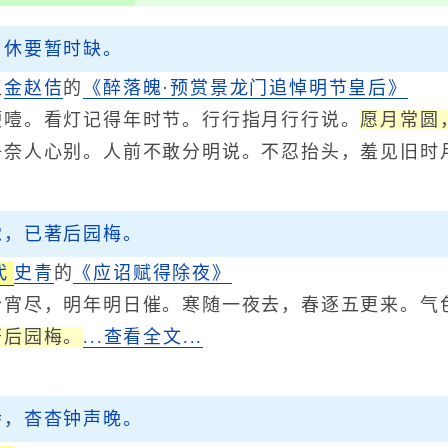
，休要暂时缺。
辽
金
赵佶
的
《醉落魄·预赏景龙门追悼明节皇后》
。看灯记得年时节。行行指月行行说。
愿月常圆
争奈人心别。人前不敢分明说。不忍抬头，羞见旧时
觉，已著后园梅。
代
史青
的
《应诏赋得除夜》
尽，明年明日催。寒随一夜去，春逐五更来。气
著后园梅。
...查看全文...
寺，杳杳钟声晚。