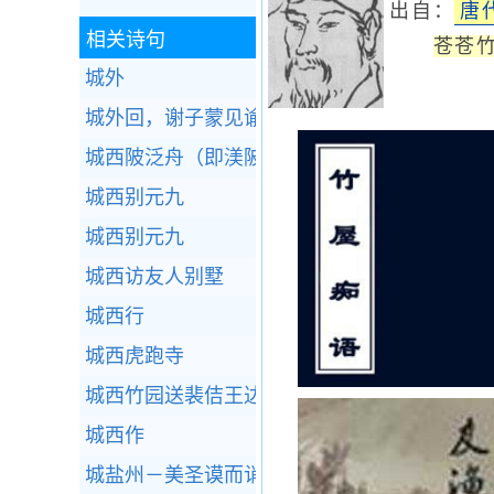
出自：
唐
相关诗句
苍苍
城外
城外回，谢子蒙见谕
城西陂泛舟（即渼陂）
城西别元九
城西别元九
城西访友人别墅
城西行
城西虎跑寺
城西竹园送裴佶王达
城西作
城盐州－美圣谟而诮边将也（贞元壬申岁，特