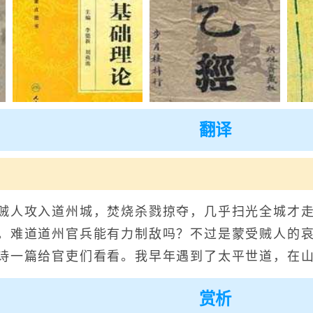
翻译
之
人攻入道州城，焚烧杀戮掠夺，几乎扫光全城才走
。难道道州官兵能有力制敌吗？不过是蒙受贼人的
诗一篇给官吏们看看。我早年遇到了太平世道，在
赏析