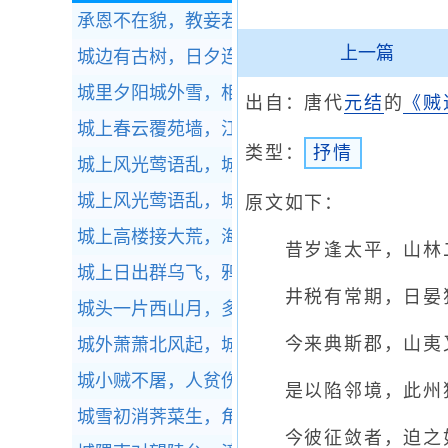
承恩不在貌，教妾若为容。
全诗赏析
上一篇
城边有古树，日夕连秋声。
全诗赏析
城里夕阳城外雪，相将十里异阴晴。
全诗赏析
出自：唐代
元结
的
《贼
城上春云覆苑墙，江亭晚色静年芳。
全诗赏析
类型：
抒情
城上风光莺语乱，城下烟波春拍岸。
全诗赏析
城上风光莺语乱，城下烟波春拍岸。
全诗赏析
原文如下：
城上高楼接大荒，海天愁思正茫茫。
全诗赏析
昔岁逢太平，山林二
城上日出群乌飞，鸦鸦争赴朝阳枝。
全诗赏析
井税有常期，日晏犹
城头一片西山月，多少征人马上看。
全诗赏析
今来典斯郡，山夷
城外萧萧北风起，城上健儿吹落耳。
全诗赏析
城小贼不屠，人贫伤可怜。
全诗赏析
是以陷邻境，此州独
城雪初消荠菜生，角门深巷少人行。
全诗赏析
今彼征敛者，迫之如