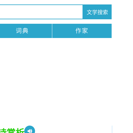
词典
作家
诗赏析