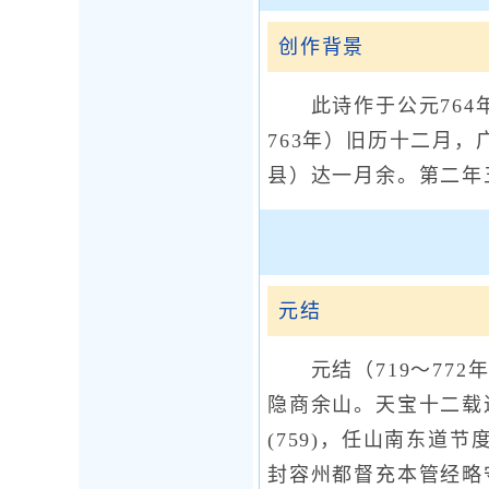
创作背景
此诗作于公元764年
763年）旧历十二月
县）达一月余。第二年
元结
元结（719～772年
隐商余山。天宝十二载
(759)，任山南东
封容州都督充本管经略