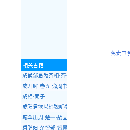
免责申
相关古籍
成侯邹忌为齐相·齐一·战国策
成开解·卷五·逸周书
成相·荀子
成阳君欲以韩魏听奏·魏四·战国策
城浑出周·楚一·战国策
乘驴妇·杂智部·智囊(选录)