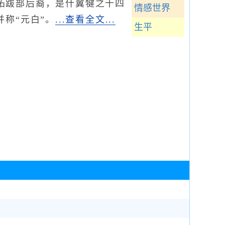
拓跋部后裔，是什翼犍之十四
情感世界
称“元白”。
...查看全文...
生平