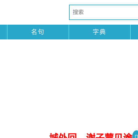
名句
字典
城外回，谢子蒙见谕