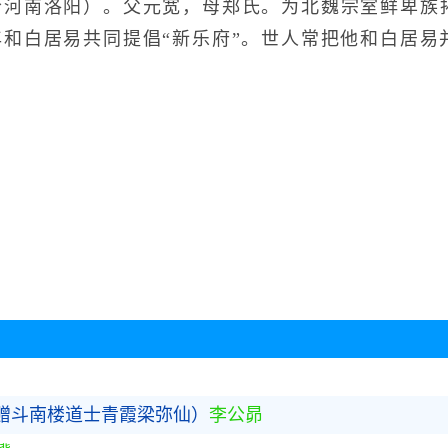
今河南洛阳）。父元宽，母郑氏。为北魏宗室鲜卑族
和白居易共同提倡“新乐府”。世人常把他和白居易并
赠斗南楼道士青霞梁弥仙）
李公昴