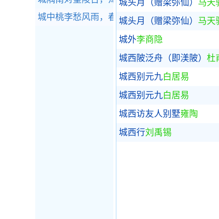
城头月（赠梁弥仙）
马天
城中桃李愁风雨，春在溪头荠菜花。全诗赏析
城头月（赠梁弥仙）
马天
城外
李商隐
城西陂泛舟（即渼陂）
杜
城西别元九
白居易
城西别元九
白居易
城西访友人别墅
雍陶
城西行
刘禹锡