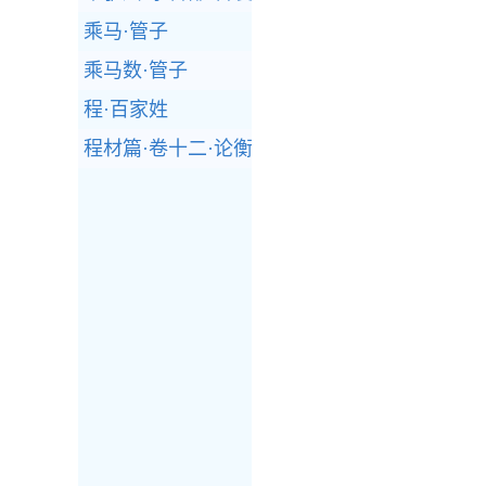
乘马·管子
乘马数·管子
程·百家姓
程材篇·卷十二·论衡