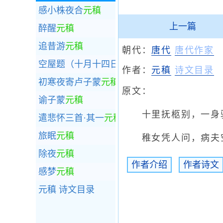
感小株夜合
元稹
上一篇
醉醒
元稹
追昔游
元稹
朝代：
唐代
唐代作家
空屋题（十月十四日夜）
元稹
作者：
元稹
诗文目录
初寒夜寄卢子蒙
元稹
原文：
谕子蒙
元稹
十里抚柩别，一身骑
遣悲怀三首·其一
元稹
旅眠
元稹
稚女凭人问，病夫空
除夜
元稹
作者介绍
作者诗文
感梦
元稹
元稹
诗文目录