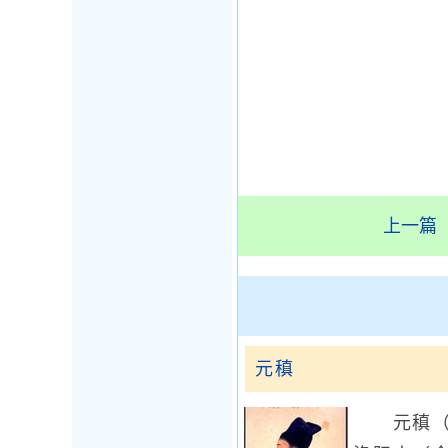
上一篇
元稹
元稹（7