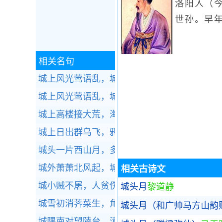
洛阳人（
世孙。早年
相关名句
城上风光莺语乱，城下烟波春拍岸。全诗赏析
城上风光莺语乱，城下烟波春拍岸。全诗赏析
城上高楼接大荒，海天愁思正茫茫。全诗赏析
城上日出群乌飞，鸦鸦争赴朝阳枝。全诗赏析
城头一片西山月，多少征人马上看。全诗赏析
城外萧萧北风起，城上健儿吹落耳。全诗赏析
相关古诗文
城小贼不屠，人贫伤可怜。全诗赏析
城头月
黎道静
城雪初消荠菜生，角门深巷少人行。全诗赏析
城头月（和广帅马方山韵
城隅南对望陵台，漳水东流不复回。全诗赏析