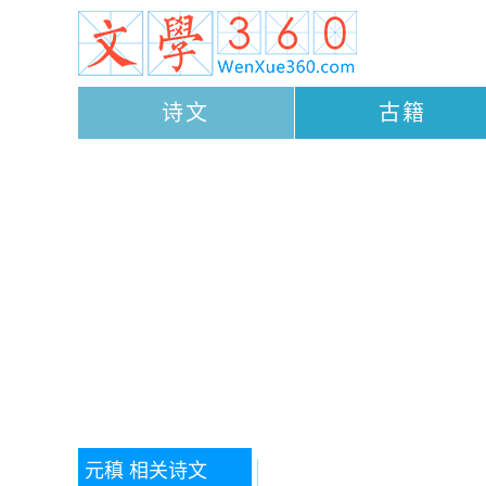
诗文
古籍
元稹
相关诗文