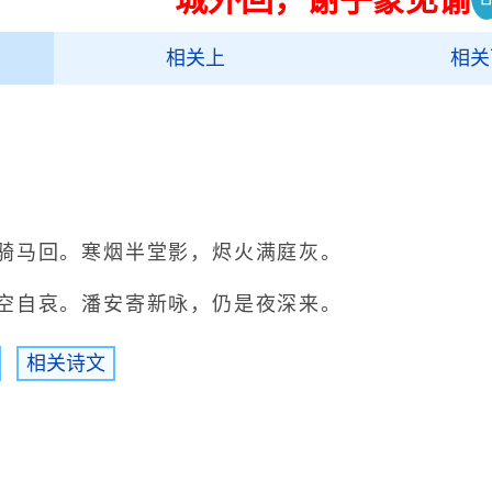
相关上
相关
马回。寒烟半堂影，烬火满庭灰。
自哀。潘安寄新咏，仍是夜深来。
相关诗文