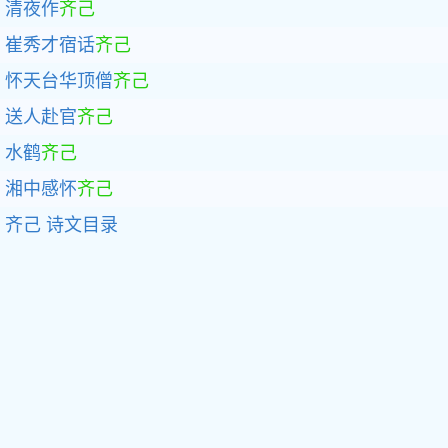
清夜作
齐己
崔秀才宿话
齐己
怀天台华顶僧
齐己
送人赴官
齐己
水鹤
齐己
湘中感怀
齐己
齐己
诗文目录