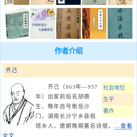
作者介绍
齐己
齐己（863年—937
社会地位
年）出家前俗名胡德
生平
生，晚年自号衡岳沙
著作
门，湖南长沙宁乡县祖
塔乡人，唐朝晚期著名诗僧。
...查看
全文...