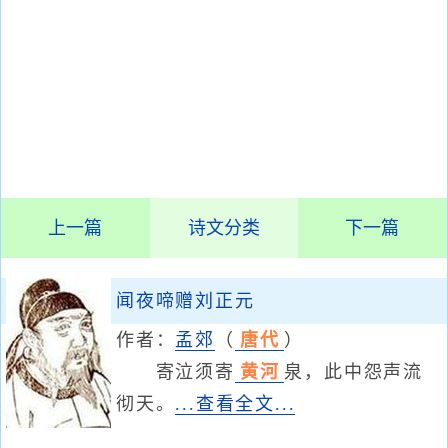
上一篇
诗文分类
下一篇
闻夜啼赠刘正元
作者：
孟郊
（
唐代
）
寄泣须寄
黄河
泉，此中怨声流
彻天。
...查看全文...