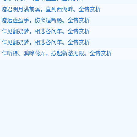
赠君明月满前溪，直到西湖畔。全诗赏析
赠远虚盈手，伤离适断肠。全诗赏析
乍见翻疑梦，相悲各问年。全诗赏析
乍见翻疑梦，相悲各问年。全诗赏析
乍听得、鸦啼莺弄，惹起新愁无限。全诗赏析