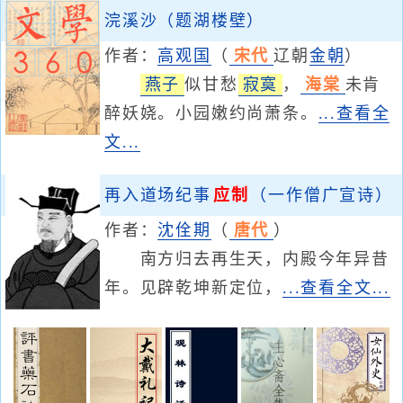
浣溪沙（题湖楼壁）
作者：
高观国
（
宋代
辽朝
金朝
）
燕子
似甘愁
寂寞
，
海棠
未肯
醉妖娆。小园嫩约尚萧条。
...查看全
文...
再入道场纪事
应制
（一作僧广宣诗）
作者：
沈佺期
（
唐代
）
南方归去再生天，内殿今年异昔
年。见辟乾坤新定位，
...查看全文...