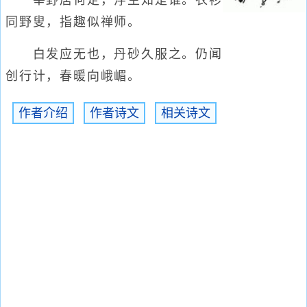
莘野居何定，浮生知是谁。衣衫
同野叟，指趣似禅师。
白发应无也，丹砂久服之。仍闻
创行计，春暖向峨嵋。
作者介绍
作者诗文
相关诗文