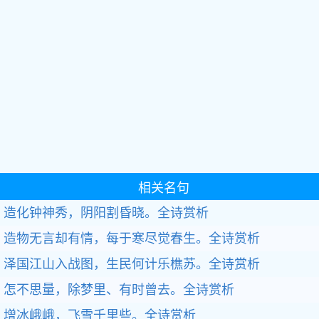
相关名句
造化钟神秀，阴阳割昏晓。全诗赏析
造物无言却有情，每于寒尽觉春生。全诗赏析
泽国江山入战图，生民何计乐樵苏。全诗赏析
怎不思量，除梦里、有时曾去。全诗赏析
增冰峨峨，飞雪千里些。全诗赏析