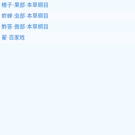
楂子·果部·本草纲目
蚱蝉·虫部·本草纲目
鮓答·兽部·本草纲目
翟·百家姓