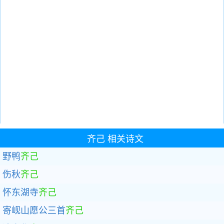
齐己
相关诗文
野鸭
齐己
伤秋
齐己
怀东湖寺
齐己
寄岘山愿公三首
齐己