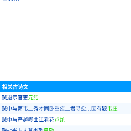
相关古诗文
贼退示官吏
元结
贼中与萧韦二秀才同卧重疾二君寻愈…因有题
韦庄
贼中与严越卿曲江看花
卢纶
赠z6光上人草书歌
吴融