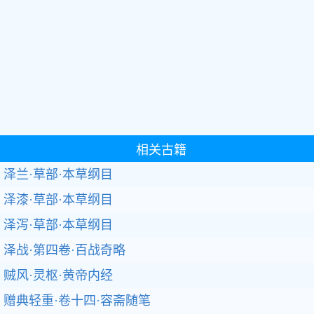
相关古籍
泽兰·草部·本草纲目
泽漆·草部·本草纲目
泽泻·草部·本草纲目
泽战·第四卷·百战奇略
贼风·灵枢·黄帝内经
赠典轻重·卷十四·容斋随笔