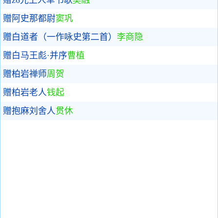
赠阿史那都尉
窦巩
赠白道者（一作咏史第二首）
李商隐
赠白马王彪·并序
曹植
赠柏岩禅师
周贺
赠柏岩老人
钱起
赠抱麻刘舍人
贯休