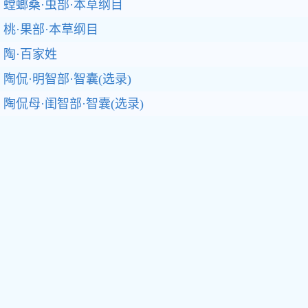
螳螂桑·虫部·本草纲目
桃·果部·本草纲目
陶·百家姓
陶侃·明智部·智囊(选录)
陶侃母·闺智部·智囊(选录)