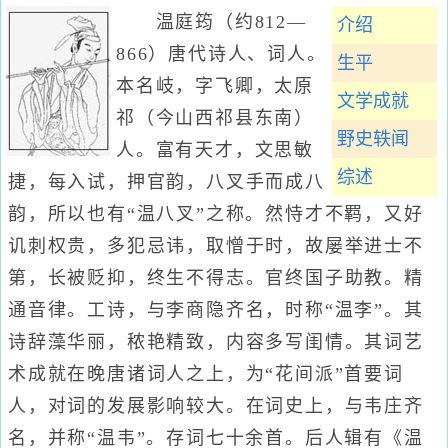
温庭筠（约812—
介绍
866）唐代诗人、词人。
生平
本名岐，字飞卿，太原
文学成就
祁（今山西祁县东南）
野史轶闻
人。富有天才，文思敏
综述
捷，每入试，押官韵，八叉手而成八
韵，所以也有“温八叉”之称。然恃才不羁，又好
讥刺权贵，多犯忌讳，取憎于时，故屡举进士不
第，长被贬抑，终生不得志。官终国子助教。精
通音律。工诗，与李商隐齐名，时称“温李”。其
诗辞藻华丽，秾艳精致，内容多写闺情。其词艺
术成就在晚唐诸词人之上，为“花间派”首要词
人，对词的发展影响较大。在词史上，与韦庄齐
名，并称“温韦”。存词七十余首。后人辑有《温