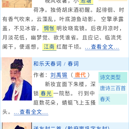
晚风收暑，小
池塘
荷净。独倚胡床酒初醒。起徘徊、时
有香气吹来，云藻乱，叶底游鱼动影。 空擎承露
盖，不见冰容，
惆怅
明妆晓鸾镜。后夜月凉时，
月淡花低，幽梦觉、欲凭谁省。且应记、临流凭
阑干，便遥想，
江南
红酣千顷。
...查看全文...
和乐天春词 / 春词
作者：
刘禹锡
（
唐代
）
诗文类型
新妆宜面下朱楼，深
唐诗三百首
锁
春光
一院愁。 行到中
春天
庭数花朵，蜻蜓飞上玉搔
头。
...查看全文...