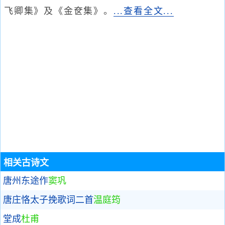
飞卿集》及《金奁集》。
...查看全文...
相关古诗文
唐州东途作
窦巩
唐庄恪太子挽歌词二首
温庭筠
堂成
杜甫