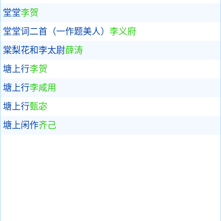
堂堂
李贺
堂堂词二首（一作题美人）
李义府
棠梨花和李太尉
薛涛
塘上行
李贺
塘上行
李咸用
塘上行
甄宓
塘上闲作
齐己