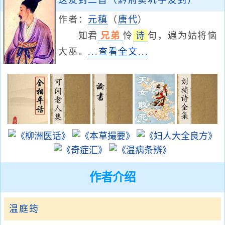
送友封二首（黔府窦巩字友封）
作者：
元稹
（
唐代
）
知君
兄弟
怜
诗
句，遍为姑将恼
大巫。
...查看全文...
作者介绍
温庭筠