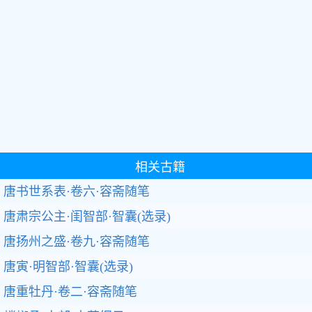
相关古籍
唐书世系表·卷六·容斋随笔
唐肃宗公主·闺智部·智囊(选录)
唐扬州之盛·卷九·容斋随笔
唐寅·明智部·智囊(选录)
唐重牡丹·卷二·容斋随笔