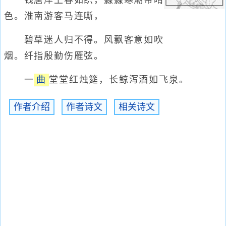
钱唐岸上春如织，淼淼寒潮带晴
色。淮南游客马连嘶，
碧草迷人归不得。风飘客意如吹
烟。纤指殷勤伤雁弦。
一
曲
堂堂红烛筵，长鲸泻酒如飞泉。
作者介绍
作者诗文
相关诗文