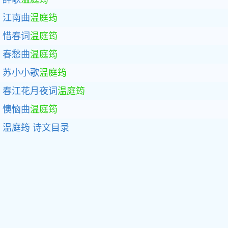
江南曲
温庭筠
惜春词
温庭筠
春愁曲
温庭筠
苏小小歌
温庭筠
春江花月夜词
温庭筠
懊恼曲
温庭筠
温庭筠
诗文目录