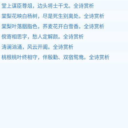
堂上谋臣尊俎，边头将士干戈。全诗赏析
棠梨花映白杨树，尽是死生别离处。全诗赏析
棠梨叶落胭脂色，荞麦花开白雪香。全诗赏析
傥寄相思字，愁人定解颜。全诗赏析
涛澜汹涌，风云开阖。全诗赏析
桃根桃叶终相守，伴殷勤、双宿鸳鸯。全诗赏析