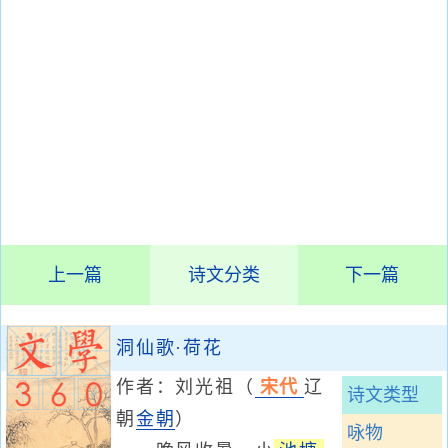
上一篇
诗文分类
下一篇
洞仙歌·荷花
作者：刘光祖
（
宋代
辽
诗文类型
朝
金朝
）
咏物