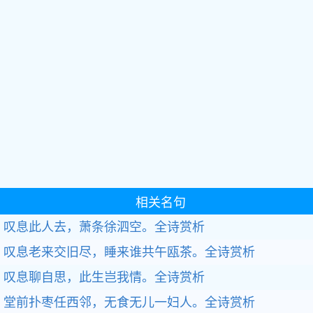
相关名句
叹息此人去，萧条徐泗空。全诗赏析
叹息老来交旧尽，睡来谁共午瓯茶。全诗赏析
叹息聊自思，此生岂我情。全诗赏析
堂前扑枣任西邻，无食无儿一妇人。全诗赏析