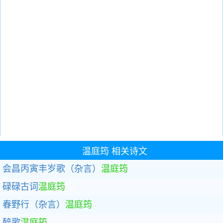
温庭筠
相关诗文
会昌丙寅丰岁歌（杂言）
温庭筠
碌碌古词
温庭筠
春野行（杂言）
温庭筠
醉歌
温庭筠