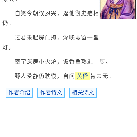
自笑今朝误夙兴，逢他御史疟相
仍。
过君未起房门掩，深映寒窗一盏
灯。
密宇深房小火炉，饭香鱼熟近中厨。
野人爱静仍耽寝，自问
黄昏
肯去无。
作者介绍
作者诗文
相关诗文