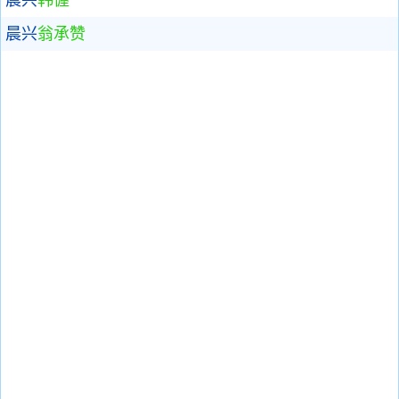
晨兴
翁承赞