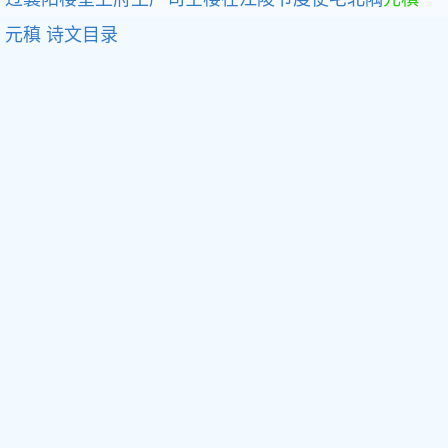
元稹
诗文目录