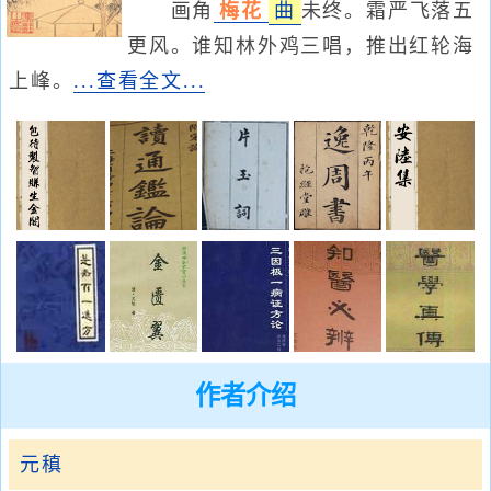
画角
梅花
曲
未终。霜严飞落五
更风。谁知林外鸡三唱，推出红轮海
上峰。
...查看全文...
作者介绍
元稹