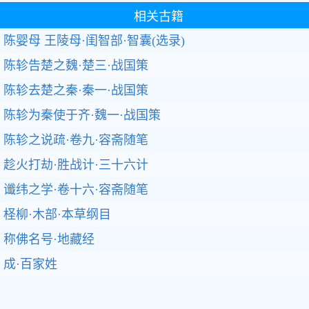
相关古籍
陈婴母 王陵母·闺智部·智囊(选录)
陈轸告楚之魏·楚三·战国策
陈轸去楚之秦·秦一·战国策
陈轸为秦使于齐·魏一·战国策
陈轸之说疏·卷九·容斋随笔
趁火打劫·胜战计·三十六计
谶纬之学·卷十六·容斋随笔
柽柳·木部·本草纲目
称佛名号·地藏经
成·百家姓