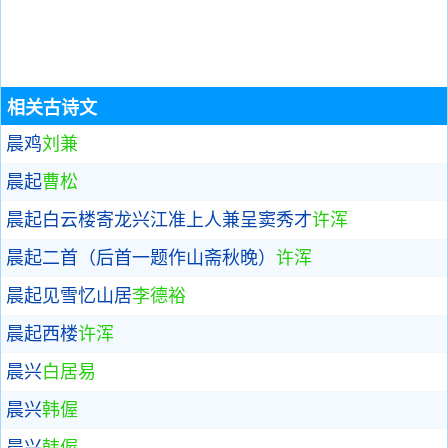
相关古诗文
晨鸡
刘兼
晨起
曹松
晨起白云楼寄龙兴江准上人兼呈窦秀才
许浑
晨起二首（后首一题作山斋秋晚）
许浑
晨起见雪忆山居
李德裕
晨起西楼
许浑
晨兴
白居易
晨兴
韩偓
晨兴
韩偓