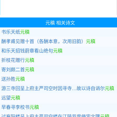
元稹
相关诗文
书乐天纸
元稹
酬孝甫见赠十首（各酬本意，次用旧韵）
元稹
和乐天招钱蔚章看山绝句
元稹
折枝花赠行
元稹
寄刘颇二首
元稹
送孙胜
元稹
游三寺回呈上府主严司空时因寻寺…故以诗自诮尔
元稹
远望
元稹
早春寻李校书
元稹
过襄阳楼呈上府主严司空楼在江陵节度使宅北隅
元稹