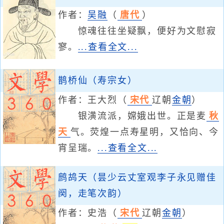
作者：
吴融
（
唐代
）
惊魂往往坐疑飘，便好为文慰寂
寥。
...查看全文...
鹊桥仙（寿宗女）
作者：
王大烈
（
宋代
辽朝
金朝
）
银潢流派，嫦娥出世。正是麦
秋
天
气。荧煌一点寿星明，又恰向、今
宵呈瑞。
...查看全文...
鹧鸪天（昙少云丈室观李子永见赠佳
阕，走笔次韵）
作者：
史浩
（
宋代
辽朝
金朝
）