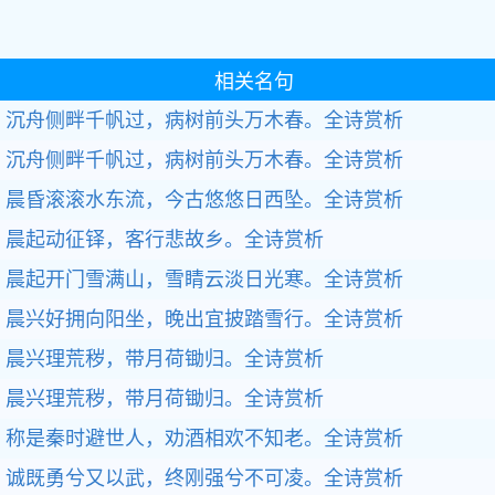
相关名句
沉舟侧畔千帆过，病树前头万木春。全诗赏析
沉舟侧畔千帆过，病树前头万木春。全诗赏析
晨昏滚滚水东流，今古悠悠日西坠。全诗赏析
晨起动征铎，客行悲故乡。全诗赏析
晨起开门雪满山，雪睛云淡日光寒。全诗赏析
晨兴好拥向阳坐，晚出宜披踏雪行。全诗赏析
晨兴理荒秽，带月荷锄归。全诗赏析
晨兴理荒秽，带月荷锄归。全诗赏析
称是秦时避世人，劝酒相欢不知老。全诗赏析
诚既勇兮又以武，终刚强兮不可凌。全诗赏析