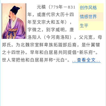
元稹（779年－831
创作风格
年，或唐代宗大历十四
情感世界
年至文宗大和五年），
生平
字微之，别字威明，唐
洛阳人（今河南洛阳）。父元宽，母
郑氏。为北魏宗室鲜卑族拓跋部后裔，是什翼犍
之十四世孙。早年和白居易共同提倡“新乐府”。
世人常把他和白居易并称“元白”。
...查看全文...