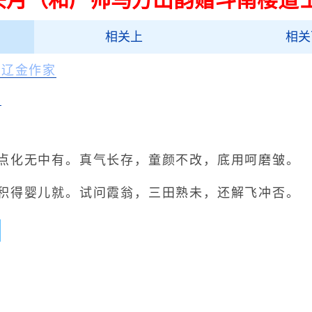
相关上
相关
词至）
李公昴
宋辽金作家
录
化无中有。真气长存，童颜不改，底用呵磨皱。
得婴儿就。试问霞翁，三田熟未，还解飞冲否。