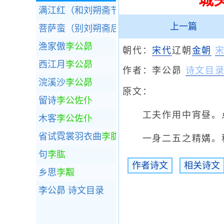
满江红（和刘朔斋节亭韵）
李公昴
上一篇
菩萨蛮（别刘朔斋后寄词，时朔斋抵峡山拾遗
渔家傲
李公昴
朝代：
宋代
辽朝
金朝
西江月
李公昴
作者：
李公昴
诗文目
浣溪沙
李公昴
原文：
留诗
李公佐仆
工夫作用中宵昼。点
木客
李公佐仆
省试霓裳羽衣曲
李肱
一身二五之精媾。积
句
李肱
作者诗文
相关诗文
乡思
李觏
李公昴
诗文目录