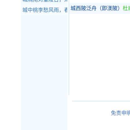
城西陂泛舟（即渼陂）
杜
城中桃李愁风雨，春在溪头荠菜花。全诗赏析
免责申