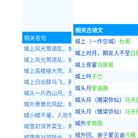
相关古诗文
相关名句
城上（一作空城）
杜甫
城上风光莺语乱，城下烟波春拍岸。全诗赏析
城上对月，期友人不至
白
城上风光莺语乱，城下烟波春拍岸。全诗赏析
城上夜宴
白居易
城上高楼接大荒，海天愁思正茫茫。全诗赏析
城上吟
子兰
城上日出群乌飞，鸦鸦争赴朝阳枝。全诗赏析
城头月
黎道静
城头一片西山月，多少征人马上看。全诗赏析
城头月（赠梁弥仙）
马天
城外萧萧北风起，城上健儿吹落耳。全诗赏析
城头月（赠梁弥仙）
马天
城小贼不屠，人贫伤可怜。全诗赏析
城外
李商隐
城雪初消荠菜生，角门深巷少人行。全诗赏析
城外回，谢子蒙见谕
元稹
城隅南对望陵台，漳水东流不复回。全诗赏析