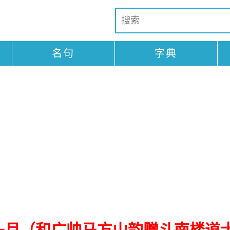
名句
字典
头月（和广帅马方山韵赠斗南楼道