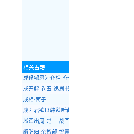
相关古籍
成侯邹忌为齐相·齐一·战国策
成开解·卷五·逸周书
成相·荀子
成阳君欲以韩魏听奏·魏四·战国策
城浑出周·楚一·战国策
乘驴妇·杂智部·智囊(选录)