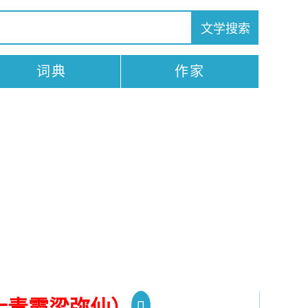
词典
作家
士青霞梁弥仙）