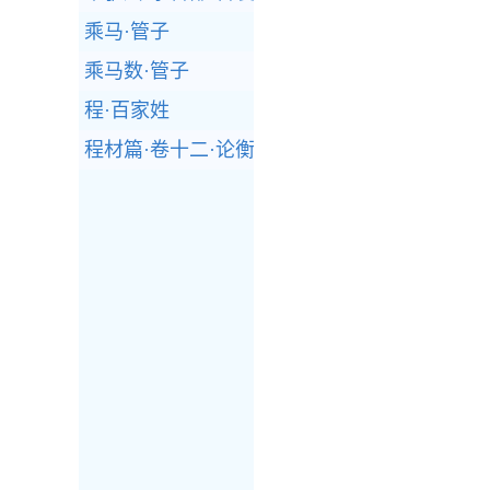
乘马·管子
乘马数·管子
程·百家姓
程材篇·卷十二·论衡