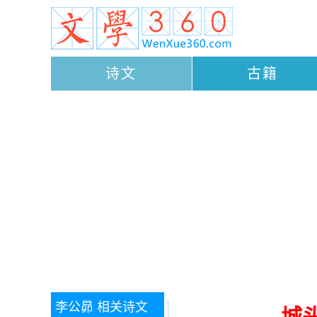
诗文
古籍
李公昴
相关诗文
城