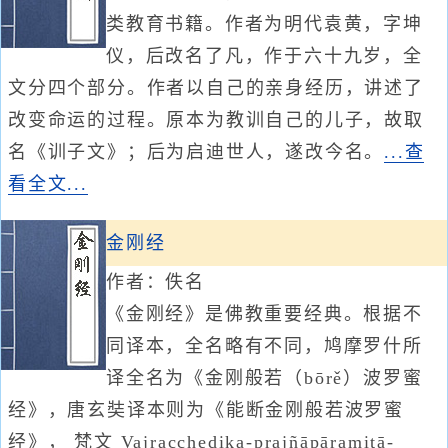
类教育书籍。作者为明代袁黄，字坤
仪，后改名了凡，作于六十九岁，全
文分四个部分。作者以自己的亲身经历，讲述了
改变命运的过程。原本为教训自己的儿子，故取
名《训子文》；后为启迪世人，遂改今名。
...查
看全文...
金刚经
作者：佚名
《金刚经》是佛教重要经典。根据不
同译本，全名略有不同，鸠摩罗什所
译全名为《金刚般若（bōrě）波罗蜜
经》，唐玄奘译本则为《能断金刚般若波罗蜜
经》， 梵文 Vajracchedika-prajñāpāramitā-