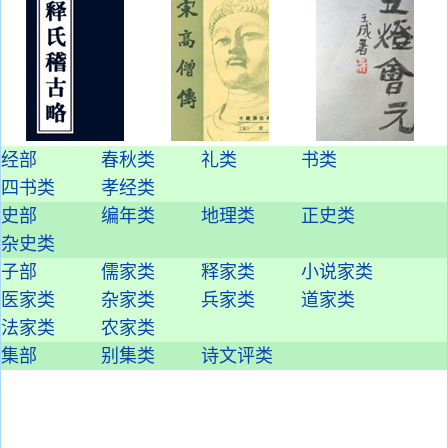
经部
春秋类
礼类
书类
四书类
孝经类
史部
编年类
地理类
正史类
杂史类
子部
儒家类
释家类
小说家类
医家类
杂家类
兵家类
道家类
法家类
农家类
集部
别集类
诗文评类