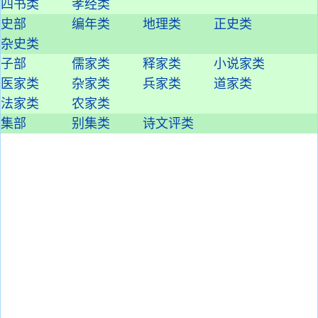
四书类
孝经类
史部
编年类
地理类
正史类
杂史类
子部
儒家类
释家类
小说家类
医家类
杂家类
兵家类
道家类
法家类
农家类
集部
别集类
诗文评类