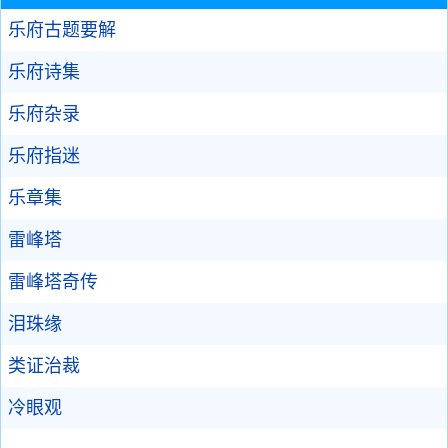
乐府古题要解
乐府诗集
乐府杂录
乐府指迷
乐章集
雷峰塔
雷峰塔奇传
泪珠缘
类证治裁
冷眼观