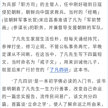
为兵部「职方司」的主管人，任中刚好碰到日寇
侵犯朝鲜，朝鲜向中国求救兵。当时的「经略」
(驻朝鲜军事长官)宋应昌奏准请了凡为「军前赞
画」(参谋长)的职务，并兼督导支援朝鲜的军队。
了凡先生家居生活俭朴，但每天诵经持咒，
参禅打坐，修习止观。不管公私事务再忙，早晚
定课从不间断。在这当中，了凡先生写下四篇短
文，当时命名为「戒子文」，用来训诫他儿子，
就是后来广行於世的「
了凡四训
」这本书。
‘了凡四训’是一本初学佛必读的入门书，该书
是明朝袁了凡先生一生力行善事，改变自己命运
的一篇忠实报告，流传民间甚广。该文共分四
篇，首篇谈‘立命之学’，使人了解命运之所由来，