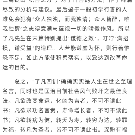
三篇提出‘积善之方’，对于行善的方法，作了淋漓
尽致的分析与建议。最后鉴于一般初学行善的人
难免会犯有‘众人独浊，而我独清；众人皆醉，唯
我独醒’之志得意满与藐视一切的骄傲作风。所以
了凡先生在末篇特别提出‘谦德之效’，叮咛‘满招
损，谦受益’的道理。人若能谦虚为怀，则行善惟
恐不足，如此方能使积善落实，以致达到改善命
运的目的。
总之，‘了凡四训’确确实实是人生在世之至理
名言，同时也是匡治目前社会风气败坏之最佳良
法。凡欲改变命运，化凶为吉者，不可不读此
书；凡欲求功名富贵，寿命增长者，不可不读此
书；凡欲转病为健，转夭为寿，转穷为达，转罪
为福，转凡为圣者，皆不可不读此书。深盼有福