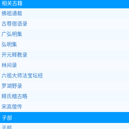
相关古籍
佛祖通载
古尊宿语录
广弘明集
弘明集
开元释教录
林间录
六祖大师法宝坛经
罗湖野录
释氏稽古略
宋高僧传
子部
子部