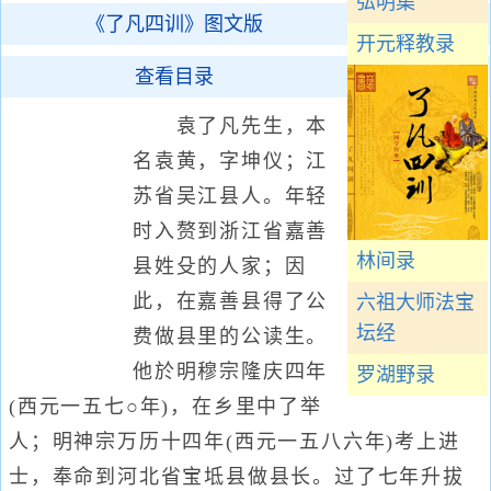
弘明集
《了凡四训》图文版
开元释教录
查看目录
袁了凡先生，本
名袁黄，字坤仪；江
苏省吴江县人。年轻
时入赘到浙江省嘉善
林间录
县姓殳的人家；因
此，在嘉善县得了公
六祖大师法宝
坛经
费做县里的公读生。
他於明穆宗隆庆四年
罗湖野录
(西元一五七○年)，在乡里中了举
人；明神宗万历十四年(西元一五八六年)考上进
士，奉命到河北省宝坻县做县长。过了七年升拔