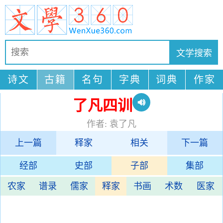
诗文
古籍
名句
字典
词典
作家
了凡四训
作者: 袁了凡
上一篇
释家
相关
下一篇
经部
史部
子部
集部
农家
谱录
儒家
释家
书画
术数
医家