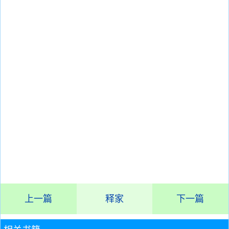
上一篇
释家
下一篇