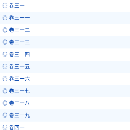
◎ 卷三十
◎ 卷三十一
◎ 卷三十二
◎ 卷三十三
◎ 卷三十四
◎ 卷三十五
◎ 卷三十六
◎ 卷三十七
◎ 卷三十八
◎ 卷三十九
◎ 卷四十