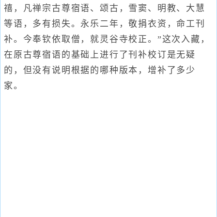
禧，凡禅宗古尊宿语、颂古，雪窦、明教、大慧
等语，多有损失。永乐二年，敬捐衣资，命工刊
补。今奉钦依取僧，就灵谷寺校正。”这次入藏，
在原古尊宿语的基础上进行了刊补校订是无疑
的，但没有说明根据的哪种版本，增补了多少
家。