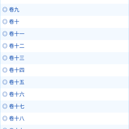
◎ 卷九
◎ 卷十
◎ 卷十一
◎ 卷十二
◎ 卷十三
◎ 卷十四
◎ 卷十五
◎ 卷十六
◎ 卷十七
◎ 卷十八