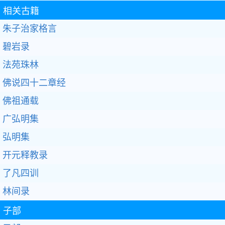
相关古籍
朱子治家格言
碧岩录
法苑珠林
佛说四十二章经
佛祖通载
广弘明集
弘明集
开元释教录
了凡四训
林间录
子部