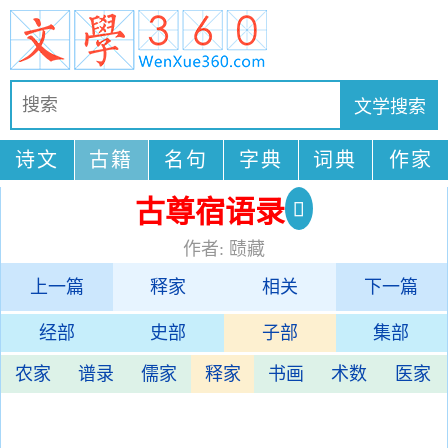
诗文
古籍
名句
字典
词典
作家
古尊宿语录
作者: 赜藏
上一篇
释家
相关
下一篇
经部
史部
子部
集部
农家
谱录
儒家
释家
书画
术数
医家