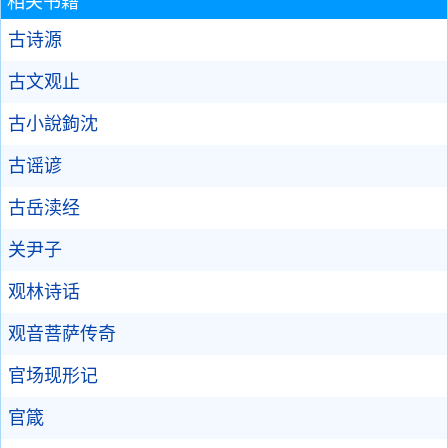
相关书籍
古诗源
古文观止
古小說鉤沈
古谣谚
古岳渎经
关尹子
观林诗话
观音菩萨传奇
官场现形记
官箴