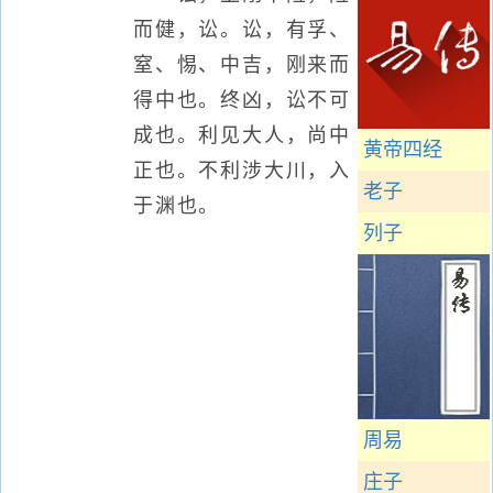
而健，讼。讼，有孚、
窒、惕、中吉，刚来而
得中也。终凶，讼不可
成也。利见大人，尚中
黄帝四经
正也。不利涉大川，入
老子
于渊也。
列子
周易
庄子