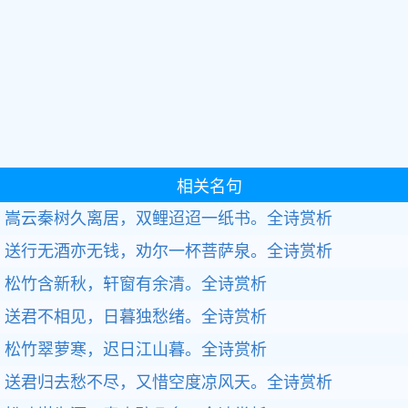
相关名句
嵩云秦树久离居，双鲤迢迢一纸书。
全诗赏析
送行无酒亦无钱，劝尔一杯菩萨泉。
全诗赏析
松竹含新秋，轩窗有余清。
全诗赏析
送君不相见，日暮独愁绪。
全诗赏析
松竹翠萝寒，迟日江山暮。
全诗赏析
送君归去愁不尽，又惜空度凉风天。
全诗赏析