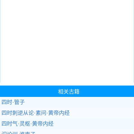
相关古籍
四时·管子
四时刺逆从论·素问·黄帝内经
四时气·灵枢·黄帝内经