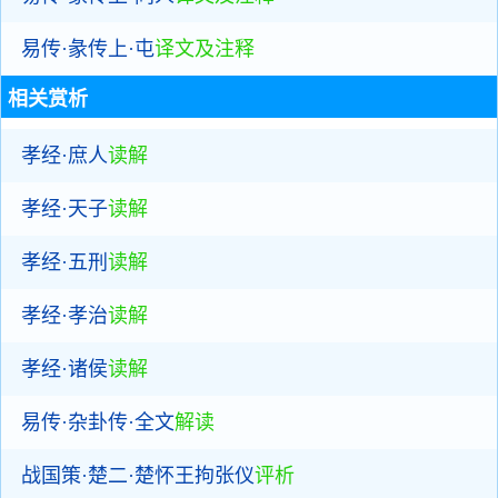
易传·彖传上·屯
译文及注释
相关赏析
孝经·庶人
读解
孝经·天子
读解
孝经·五刑
读解
孝经·孝治
读解
孝经·诸侯
读解
易传·杂卦传·全文
解读
战国策·楚二·楚怀王拘张仪
评析