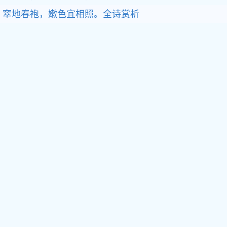
窣地春袍，嫩色宜相照。
全诗赏析