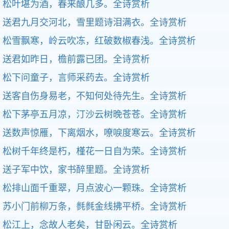
松叶堪为酒，春来酿几多。
全诗赏析
送君九月交河北，雪里题诗泪满衣。
全诗赏析
松雪飘寒，岭云吹冻，红破数椒春浅。
全诗赏析
送君如昨日，檐前露已团。
全诗赏析
松下问童子，言师采药去。
全诗赏析
送客自伤身易老，不知何处待先生。
全诗赏析
松下茅亭五月凉，汀沙云树晚苍苍。
全诗赏析
送数声惊雁，下离烟水，嘹唳度寒云。
全诗赏析
松树千年终是朽，槿花一日自为荣。
全诗赏析
送子军中饮，家书醉里题。
全诗赏析
松排山面千重翠，月点波心一颗珠。
全诗赏析
苏小门前柳万条，毵毵金线拂平桥。
全诗赏析
松江上，念故人老矣，甘卧闲云。
全诗赏析