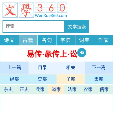
诗文
古籍
名句
字典
词典
作家
易传·彖传上·讼
上一篇
目录
相关
下一篇
经部
史部
子部
集部
杂史
正史
兵家
道家
法家
农家
儒家