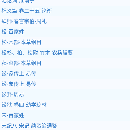
汜论训·淮南子
祀义篇·卷二十五·论衡
肆师·春官宗伯·周礼
松·百家姓
松·木部·本草纲目
松杉、柏、桧附·竹木·农桑辑要
菘·菜部·本草纲目
讼·彖传上·易传
讼·象传上·易传
讼卦·周易
讼狱·卷四·幼学琼林
宋·百家姓
宋纪八·宋记·续资治通鉴