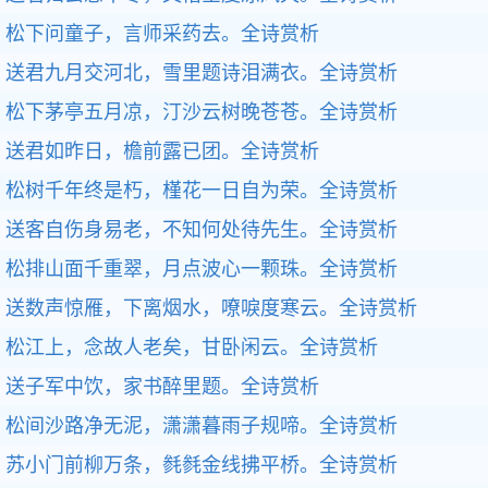
松下问童子，言师采药去。
全诗赏析
送君九月交河北，雪里题诗泪满衣。
全诗赏析
松下茅亭五月凉，汀沙云树晚苍苍。
全诗赏析
送君如昨日，檐前露已团。
全诗赏析
松树千年终是朽，槿花一日自为荣。
全诗赏析
送客自伤身易老，不知何处待先生。
全诗赏析
松排山面千重翠，月点波心一颗珠。
全诗赏析
送数声惊雁，下离烟水，嘹唳度寒云。
全诗赏析
松江上，念故人老矣，甘卧闲云。
全诗赏析
送子军中饮，家书醉里题。
全诗赏析
松间沙路净无泥，潇潇暮雨子规啼。
全诗赏析
苏小门前柳万条，毵毵金线拂平桥。
全诗赏析