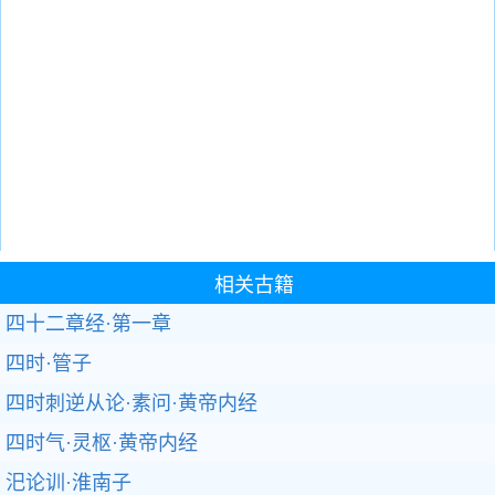
相关古籍
四十二章经·第一章
四时·管子
四时刺逆从论·素问·黄帝内经
四时气·灵枢·黄帝内经
汜论训·淮南子