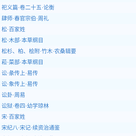
祀义篇·卷二十五·论衡
肆师·春官宗伯·周礼
松·百家姓
松·木部·本草纲目
松杉、柏、桧附·竹木·农桑辑要
菘·菜部·本草纲目
讼·彖传上·易传
讼·象传上·易传
讼卦·周易
讼狱·卷四·幼学琼林
宋·百家姓
宋纪八·宋记·续资治通鉴