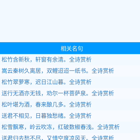
相关名句
松竹含新秋，轩窗有余清。
全诗赏析
嵩云秦树久离居，双鲤迢迢一纸书。
全诗赏析
松竹翠萝寒，迟日江山暮。
全诗赏析
送行无酒亦无钱，劝尔一杯菩萨泉。
全诗赏析
松叶堪为酒，春来酿几多。
全诗赏析
送君不相见，日暮独愁绪。
全诗赏析
松雪飘寒，岭云吹冻，红破数椒春浅。
全诗赏析
送君归去愁不尽，又惜空度凉风天。
全诗赏析