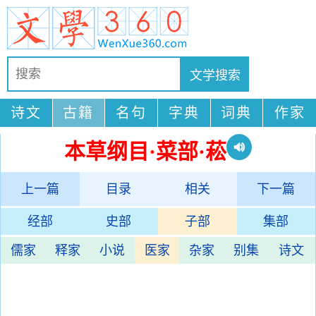
诗文
古籍
名句
字典
词典
作家
本草纲目·菜部·菘
上一篇
目录
相关
下一篇
经部
史部
子部
集部
儒家
释家
小说
医家
杂家
别集
诗文