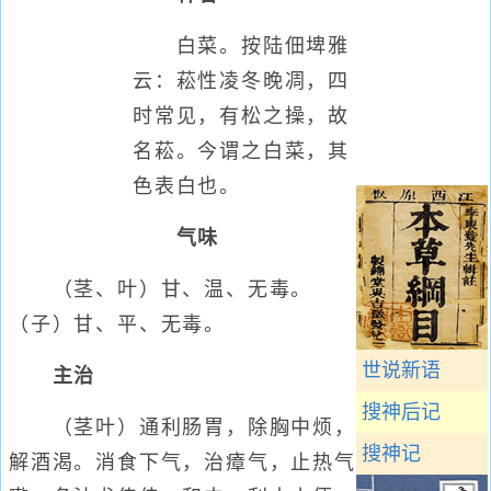
白菜。按陆佃埤雅
云：菘性凌冬晚凋，四
时常见，有松之操，故
名菘。今谓之白菜，其
色表白也。
气味
（茎、叶）甘、温、无毒。
（子）甘、平、无毒。
世说新语
主治
搜神后记
（茎叶）通利肠胃，除胸中烦，
搜神记
解酒渴。消食下气，治瘴气，止热气