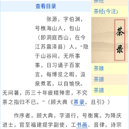
茶经
查看目录
茶经(今注)
张源，字伯渊，
号樵海山人，包山
（即洞庭西山，在今
江苏震泽县）人。“隐
于山谷间，无所事
事，日习诵子百家
茶錄
言。每博览之暇，汲
茶譜
泉煮茗，以自愉快。
茶譜
无间暑，历三十年疲精殚思，不究
茶之指归不已。”（顾大典《
茶录
。且引》）
作序者，顾大典，字道行，号衡寓。为降庆
进士，官至福建提学副使，工
书画
、音律，诗宗