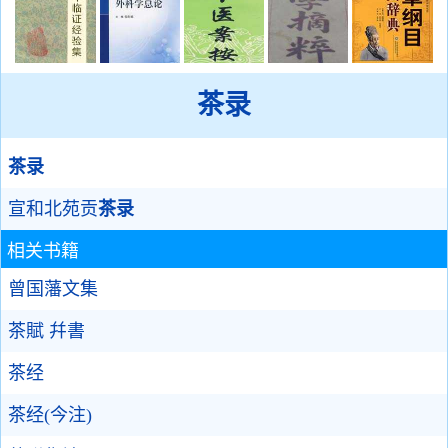
茶录
茶录
宣和北苑贡
茶录
相关书籍
曾国藩文集
茶賦 幷書
茶经
茶经(今注)