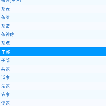
茶经(今注)
茶錄
茶譜
茶譜
茶神傳
茶疏
子部
子部
兵家
道家
法家
农家
儒家