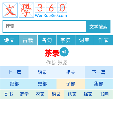
诗文
古籍
名句
字典
词典
作家
茶录
作者: 张源
上一篇
谱录
相关
下一篇
经部
史部
子部
集部
类书
蒙学
农家
谱录
儒家
释家
书画