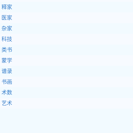
释家
医家
杂家
科技
类书
蒙学
谱录
书画
术数
艺术