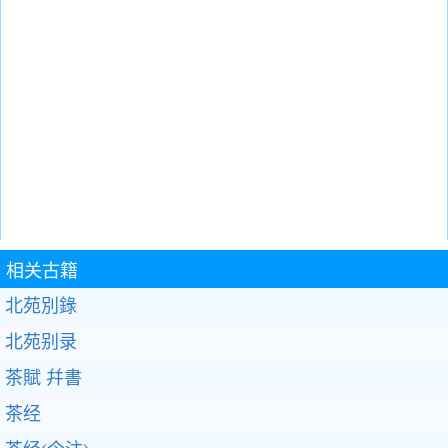
相关古籍
北苑別錄
北苑别录
茶賦 幷書
茶经