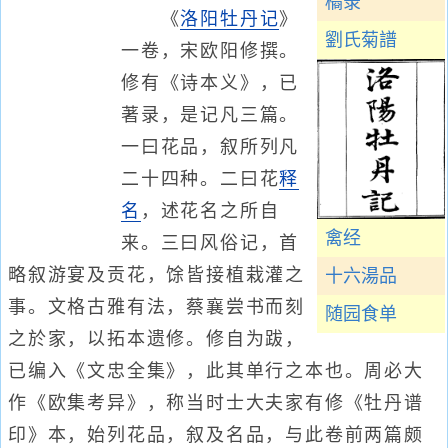
橘录
《
洛阳牡丹记
》
劉氏菊譜
一卷，宋欧阳修撰。
修有《诗本义》，已
著录，是记凡三篇。
一曰花品，叙所列凡
二十四种。二曰花
释
名
，述花名之所自
禽经
来。三曰风俗记，首
略叙游宴及贡花，馀皆接植栽灌之
十六湯品
事。文格古雅有法，蔡襄尝书而刻
随园食单
之於家，以拓本遗修。修自为跋，
已编入《文忠全集》，此其单行之本也。周必大
作《欧集考异》，称当时士大夫家有修《牡丹谱
印》本，始列花品，叙及名品，与此卷前两篇颇