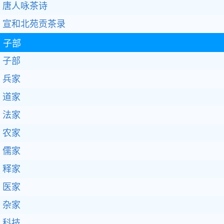
唐人咏茶诗
宣和北苑贡茶录
子部
子部
兵家
道家
法家
农家
儒家
释家
医家
杂家
科技