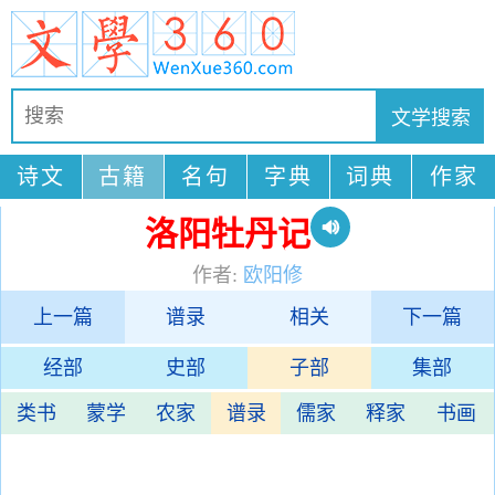
诗文
古籍
名句
字典
词典
作家
洛阳牡丹记
作者:
欧阳修
上一篇
谱录
相关
下一篇
经部
史部
子部
集部
类书
蒙学
农家
谱录
儒家
释家
书画