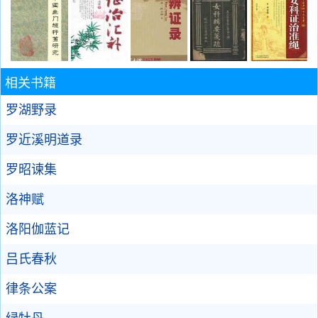
相关书籍
罗湖野录
罗近溪明道录
罗昭谏集
洛神赋
洛阳伽蓝记
吕氏春秋
律条公案