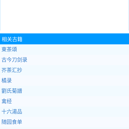
相关古籍
東茶頌
古今刀剑录
岕茶汇抄
橘录
劉氏菊譜
禽经
十六湯品
随园食单