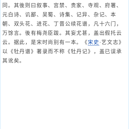
同。其後则曰叙事、宫禁、贵家、寺观、府署、
元白诗、讥鄙、吴蜀、诗集、记异、杂记、本
朝、双头花、进花、丁晋公续花谱，凡十六门，
万馀言。後有梅尧臣跋。其妄尤甚，盖出假托云
云。据此，是宋时尚别有一本。《
宋史
·艺文志》
以《牡丹谱》著录而不称《牡丹记》，盖已误承
其讹矣。