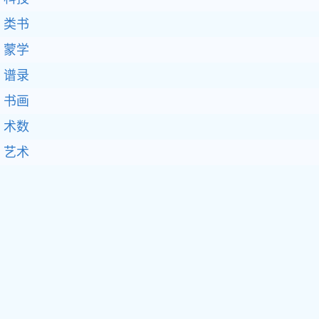
类书
蒙学
谱录
书画
术数
艺术