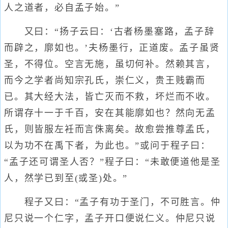
人之道者，必自孟子始。”
又曰：“扬子云曰：‘古者杨墨塞路，孟子辞
而辟之，廓如也。’夫杨墨行，正道废。孟子虽贤
圣，不得位。空言无施，虽切何补。然赖其言，
而今之学者尚知宗孔氏，崇仁义，贵王贱霸而
已。其大经大法，皆亡灭而不救，坏烂而不收。
所谓存十一于千百，安在其能廓如也？然向无孟
氏，则皆服左衽而言侏离矣。故愈尝推尊孟氏，
以为功不在禹下者，为此也。”或问于程子曰：
“孟子还可谓圣人否？”程子曰：“未敢便道他是圣
人，然学已到至(或圣)处。”
程子又曰：“孟子有功于圣门，不可胜言。仲
尼只说一个仁字，孟子开口便说仁义。仲尼只说