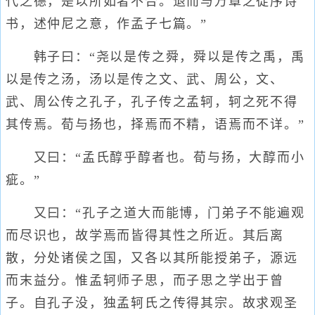
代之德，是以所如者不合。退而与万章之徒序诗
书，述仲尼之意，作孟子七篇。”
韩子曰：“尧以是传之舜，舜以是传之禹，禹
以是传之汤，汤以是传之文、武、周公，文、
武、周公传之孔子，孔子传之孟轲，轲之死不得
其传焉。荀与扬也，择焉而不精，语焉而不详。”
又曰：“孟氏醇乎醇者也。荀与扬，大醇而小
疵。”
又曰：“孔子之道大而能博，门弟子不能遍观
而尽识也，故学焉而皆得其性之所近。其后离
散，分处诸侯之国，又各以其所能授弟子，源远
而末益分。惟孟轲师子思，而子思之学出于曾
子。自孔子没，独孟轲氏之传得其宗。故求观圣