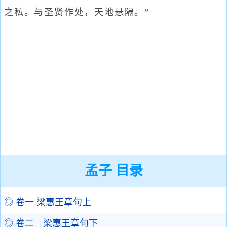
之私。与圣贤作处，天地悬隔。”
孟子 目录
◎ 卷一 梁惠王章句上
◎ 卷二 梁惠王章句下