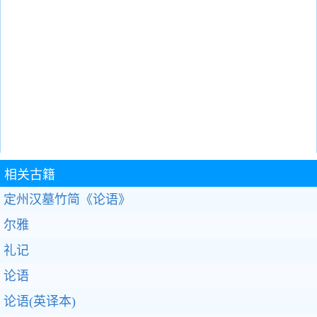
相关古籍
定州汉墓竹简《论语》
尔雅
礼记
论语
论语(英译本)