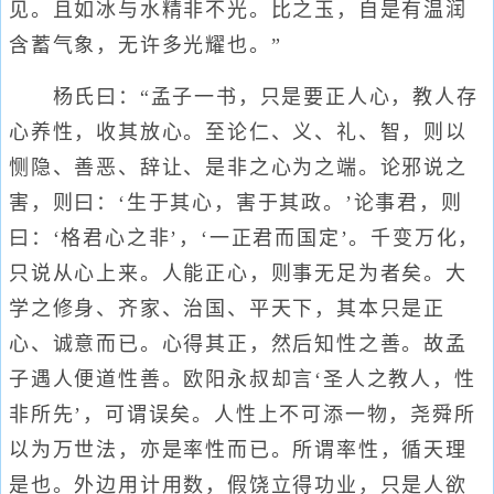
见。且如冰与水精非不光。比之玉，自是有温润
含蓄气象，无许多光耀也。”
杨氏曰：“孟子一书，只是要正人心，教人存
心养性，收其放心。至论仁、义、礼、智，则以
恻隐、善恶、辞让、是非之心为之端。论邪说之
害，则曰：‘生于其心，害于其政。’论事君，则
曰：‘格君心之非’，‘一正君而国定’。千变万化，
只说从心上来。人能正心，则事无足为者矣。大
学之修身、齐家、治国、平天下，其本只是正
心、诚意而已。心得其正，然后知性之善。故孟
子遇人便道性善。欧阳永叔却言‘圣人之教人，性
非所先’，可谓误矣。人性上不可添一物，尧舜所
以为万世法，亦是率性而已。所谓率性，循天理
是也。外边用计用数，假饶立得功业，只是人欲