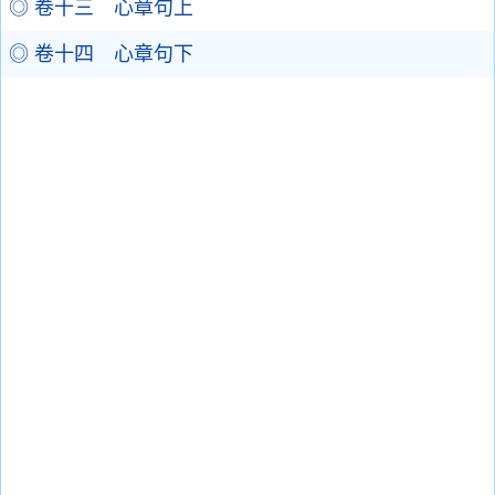
◎ 卷十三 心章句上
◎ 卷十四 心章句下