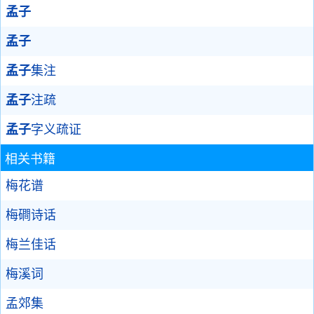
孟子
孟子
孟子
集注
孟子
注疏
孟子
字义疏证
相关书籍
梅花谱
梅磵诗话
梅兰佳话
梅溪词
孟郊集