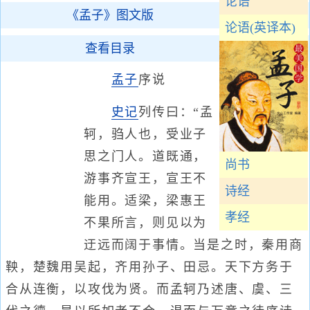
论语
《孟子》图文版
论语(英译本)
查看目录
孟子
序说
史记
列传曰：“孟
轲，驺人也，受业子
思之门人。道既通，
尚书
游事齐宣王，宣王不
诗经
能用。适梁，梁惠王
孝经
不果所言，则见以为
迂远而阔于事情。当是之时，秦用商
鞅，楚魏用吴起，齐用孙子、田忌。天下方务于
合从连衡，以攻伐为贤。而孟轲乃述唐、虞、三