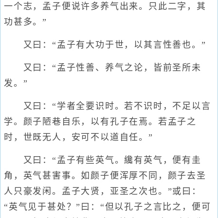
一个志，孟子便说许多养气出来。只此二字，其
功甚多。”
又曰：“孟子有大功于世，以其言性善也。”
又曰：“孟子性善、养气之论，皆前圣所未
发。”
又曰：“学者全要识时。若不识时，不足以言
学。颜子陋巷自乐，以有孔子在焉。若孟子之
时，世既无人，安可不以道自任。”
又曰：“孟子有些英气。纔有英气，便有圭
角，英气甚害事。如颜子便浑厚不同，颜子去圣
人只豪发闲。孟子大贤，亚圣之次也。”或曰：
“英气见于甚处？”曰：“但以孔子之言比之，便可