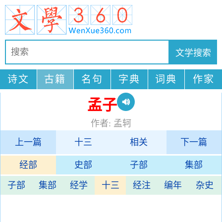
诗文
古籍
名句
字典
词典
作家
孟子
作者: 孟轲
上一篇
十三
相关
下一篇
经部
史部
子部
集部
子部
集部
经学
十三
经注
编年
杂史