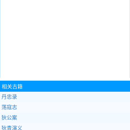
相关古籍
丹忠录
荡寇志
狄公案
狄青演义