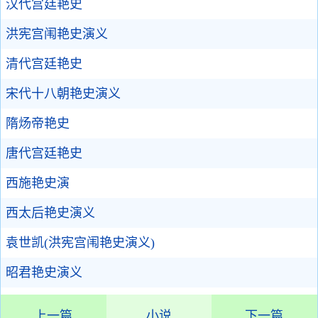
汉代宫廷艳史
洪宪宫闱艳史演义
清代宫廷艳史
宋代十八朝艳史演义
隋炀帝艳史
唐代宫廷艳史
西施艳史演
西太后艳史演义
袁世凯(洪宪宫闱艳史演义)
昭君艳史演义
上一篇
小说
下一篇