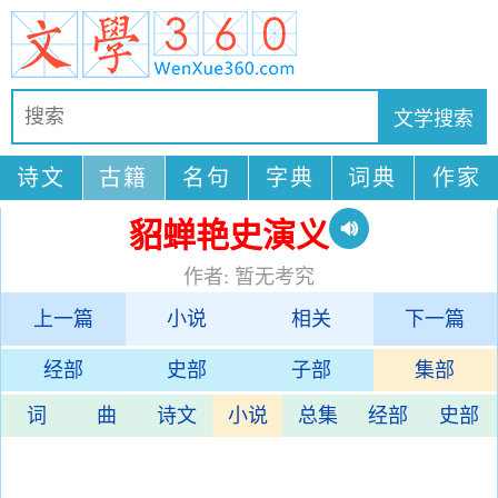
诗文
古籍
名句
字典
词典
作家
貂蝉艳史演义
作者: 暂无考究
上一篇
小说
相关
下一篇
经部
史部
子部
集部
词
曲
诗文
小说
总集
经部
史部