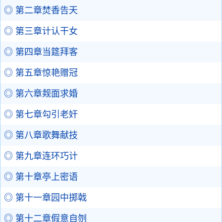
◎ 第二章焚香告天
◎ 第三章计认干女
◎ 第四章当筵拜客
◎ 第五章惊艳赠冠
◎ 第六章觌面求婚
◎ 第七章勾引老奸
◎ 第八章歌舞献技
◎ 第九章连环巧计
◎ 第十章亭上密语
◎ 第十一章园中掷戟
◎ 第十二章假意自刎