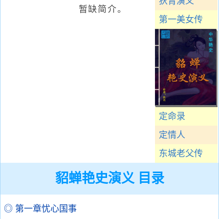
狄青演义
暂缺简介。
第一美女传
定命录
定情人
东城老父传
貂蝉艳史演义 目录
◎ 第一章忧心国事