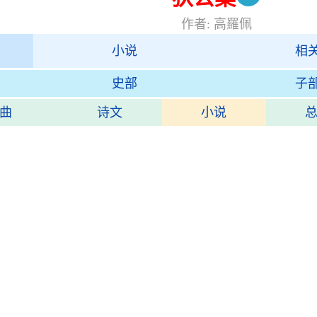
作者: 高羅佩
小说
相
史部
子
曲
诗文
小说