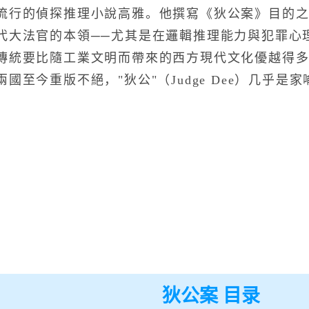
流行的偵探推理小說高雅。他撰寫《狄公案》目的
代大法官的本領──尤其是在邏輯推理能力與犯罪心
傳統要比隨工業文明而帶來的西方現代文化優越得
國至今重版不絕，"狄公"（Judge Dee）几乎是
狄公案 目录