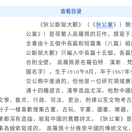
查看目录
《狄公斷獄大觀》（《
狄公案
》）簡
公案》）是荷蘭人高羅佩的巨作，撰寫于
全書由十五個中長篇和短篇集（八篇）組
公斷獄大觀》只編入中長篇十五個，各篇
合則全壁。 高羅佩原名羅伯特﹒漢斯﹒
國名字），生于1910午8月，卒于196
交公務中度過的，但他是一位研究領域廣
通十四種語言，漢學造詣尤深。他對中國
文學、藝朮、行政、司法、吏治、刑律以至文物考
分子一樣喜歡搜集古董、古玩、字畫、圖書、樂器
樂都深有造詣，能寫中國的舊體詩文。《狄公案》
事為線索寫成的。 高羅佩十分推崇中國的傳統文化