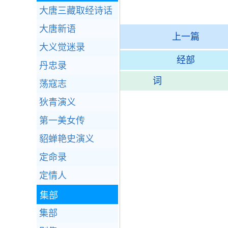
大唐三藏取经诗话
大唐新语
上一篇
大义觉迷录
经部
丹忠录
词
荡寇志
狄青演义
第一美女传
貂蝉艳史演义
定命录
定情人
集部
集部