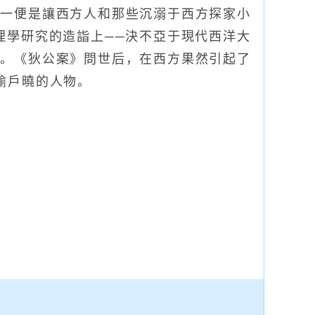
之一便是讓西方人和那些沉溺于西方探家小
理學研究的造詣上──決不亞于現代西洋大
多。《狄公案》問世后，在西方果然引起了
家喻戶曉的人物。