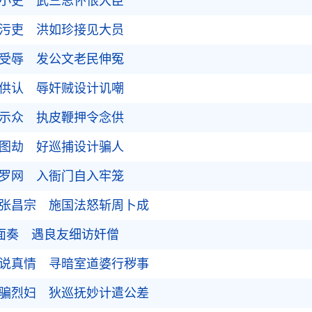
参小吏 武三思怀恨大臣
参污吏 洪如珍接见大员
任受辱 发公文老民伸冤
刑供认 辱奸贼设计讥嘲
街示众 执皮鞭押令念供
强图劫 好巡捕设计骗人
投罗网 入衙门自入牢笼
打张昌宗 施国法怒斩周卜成
言面奏 遇良友细访奸僧
衲说真情 寻暗室道婆行秽事
言骗烈妇 狄巡抚妙计遣公差