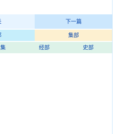
关
下一篇
部
集部
总集
经部
史部