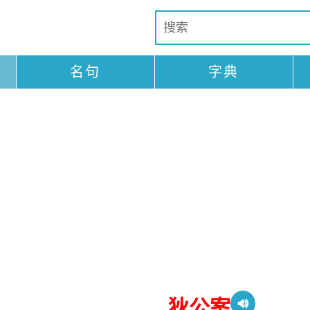
名句
字典
狄公案