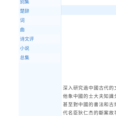
别集
楚辞
词
曲
诗文评
小说
总集
深入研究過中國古代的
他象中國的士大夫知識
甚至對中國的書法和古
代名臣狄仁杰的斷案故