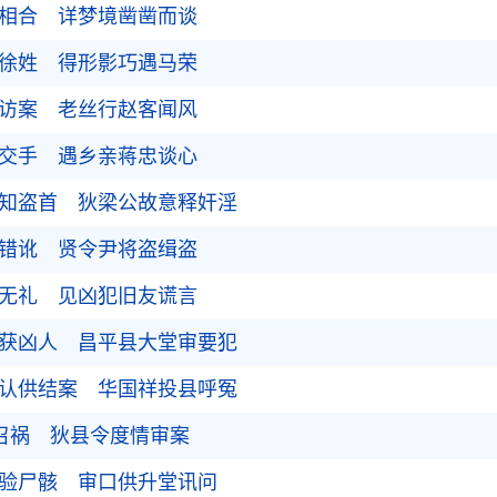
隐相合 详梦境凿凿而谈
疑徐姓 得形影巧遇马荣
公访案 老丝行赵客闻风
荣交手 遇乡亲蒋忠谈心
言知盗首 狄梁公故意释奸淫
讹错讹 贤令尹将盗缉盗
官无礼 见凶犯旧友谎言
路获凶人 昌平县大堂审要犯
怀认供结案 华国祥投县呼冤
言召祸 狄县令度情审案
免验尸骸 审口供升堂讯问