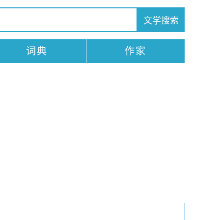
词典
作家