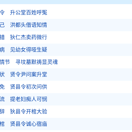
为令 升公堂百姓呼冤
害己 洪都头借语知情
呼错 狄仁杰卖药微行
治病 见幼女得哑生疑
露情节 寻坟墓默祷显灵魂
无状 贤令尹问案升堂
求免 贤县令初次问供
如流 提老妇痴人可悯
无辞 狄县令开棺大验
收棺 贤县令诚心宿庙