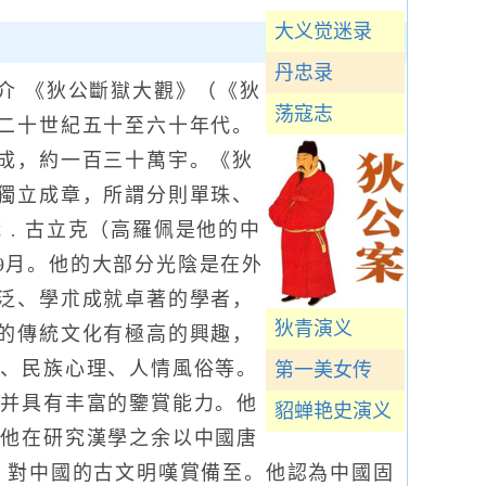
大义觉迷录
丹忠录
介 《狄公斷獄大觀》（《狄
荡寇志
二十世紀五十至六十年代。
成，約一百三十萬宇。《狄
獨立成章，所謂分則單珠、
梵﹒古立克（高羅佩是他的中
7年9月。他的大部分光陰是在外
泛、學朮成就卓著的學者，
狄青演义
的傳統文化有極高的興趣，
古、民族心理、人情風俗等。
第一美女传
，并具有丰富的鑒賞能力。他
貂蝉艳史演义
是他在研究漢學之余以中國唐
，對中國的古文明嘆賞備至。他認為中國固