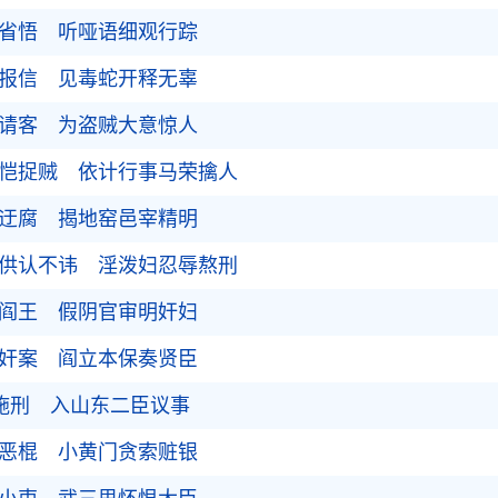
然省悟 听哑语细观行踪
声报信 见毒蛇开释无辜
言请客 为盗贼大意惊人
何恺捉贼 依计行事马荣擒人
生迂腐 揭地窑邑宰精明
助供认不讳 淫泼妇忍辱熬刑
作阎王 假阴官审明奸妇
明奸案 阎立本保奏贤臣
犯施刑 入山东二臣议事
问恶棍 小黄门贪索赃银