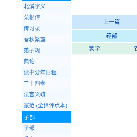
北溪字义
菜根谭
上一篇
传习录
经部
春秋繁露
蒙学
弟子规
典论
读书分年日程
二十四孝
法言义疏
家范 (全译评点本)
子部
子部