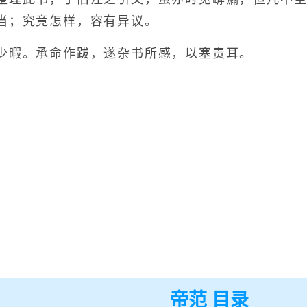
当；究竟怎样，容有异议。
暇。承命作跋，遂杂书所感，以塞责耳。
帝范 目录