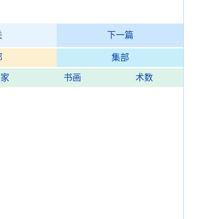
关
下一篇
部
集部
释家
书画
术数