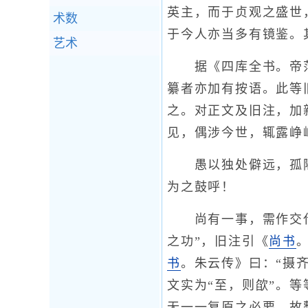
英主，而于贞观之盛世
术数
于今人亦当多有镜鉴。
艺术
据《四库全书。帝范
纂者亦加有按语。此等
之。对正文及旧注，加
见，偶涉今世，辄露峥
愚以独处僻远，孤陋
为之鼓呼！
尚有一事，需作交代。
之功”，旧注引《
尚书
书
。朱云传》曰：“摄齐
文实为“至，则欿”。
无一一复原之必要。故