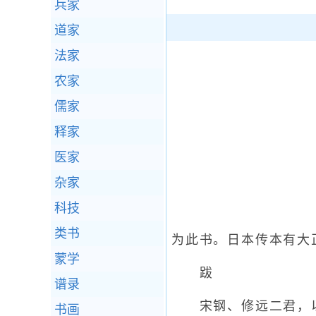
兵家
道家
法家
农家
儒家
释家
医家
杂家
科技
类书
为此书。日本传本有大正
蒙学
跋
谱录
宋钢、修远二君，以
书画