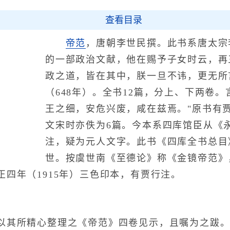
查看目录
帝范
，唐朝李世民撰。此书系唐太宗
的一部政治文献，他在赐予子女时云，再
政之道，皆在其中，朕一旦不讳，更无所
（648年）。全书12篇，分上、下两卷
王之细，安危兴废，咸在兹焉。"原书有
文宋时亦佚为6篇。今本系四库馆臣从《
注，疑为元人文字。此书《四库全书总目
世。按虞世南《至德论》称《金镜帝范》
四年（1915年）三色印本，有贾行注。
其所精心整理之《帝范》四卷见示，且嘱为之跋。