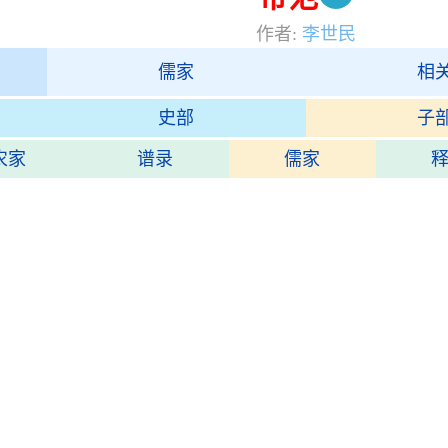
作者:
李世民
儒家
相
史部
子
农家
谱录
儒家