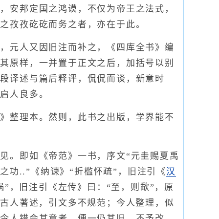
业，安邦定国之鸿谟，不仅为帝王之法式，
君之孜孜矻矻而务之者，亦在于此。
，元人又因旧注而补之，《四库全书》编
依其原样，一并置于正文之后，加括号以别
分段译述与篇后释评，侃侃而谈，新意时
，启人良多。
》整理本。然则，此书之出版，学界能不
。即如《帝范》一书，序文“元圭赐夏禹
之功..”《纳谏》“折槛怀疏”，旧注引《
汉
祸”，旧注引《左传》曰：“至，则歃”，原
，古人著述，引文多不规范；今人整理，似
至令人错会其意者，便一仍其旧，不予改