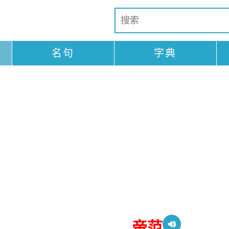
名句
字典
帝范