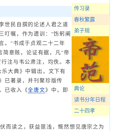
传习录
春秋繁露
李世民自撰的论述人君之道
弟子规
三叮嘱，作为遗训："饬躬阐
言。"书成于贞观二十二年
。言简意赅，论证有据，凡"帝
贾行注与韦公肃注，均佚。本
永乐大典》中辑出，文下有
》已著录，并刊聚珍版传
典论
，已收入《
全唐文
》中，即
读书分年日程
二十四孝
伏而读之，获益匪浅，慨然想见唐宗之为