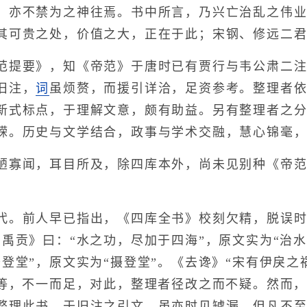
，亦不禁为之神往焉。书中所言，乃兴亡治乱之伟
其可贵之处，价值之大，正在于此；宋钢、修远二
提要》，知《帝范》于唐时已有贾行与韦公肃二注
旧注，
词
虽烦赘，而援引详洽，足资参考。整理者
新式标点，于理解文意，颇有助益。另有整理者之
嵘。历史与文学结合，政事与学术交融，慧心锦毫
寡闻，耳目所及，除四库本外，尚未见别种《帝范
前人早已指出，《四库全书》校刻欠精，脱误时见
。禹贡》曰：“水之功，尽加于四海”，原文实为“治水
登堂”，原文实为“摄登堂”。《去谗》“宋有伊戾之
等等，不一而足，对此，整理者径改之而不疑。然而
整理此书，于旧注之引文，虽亦时见罅漏，但凡不