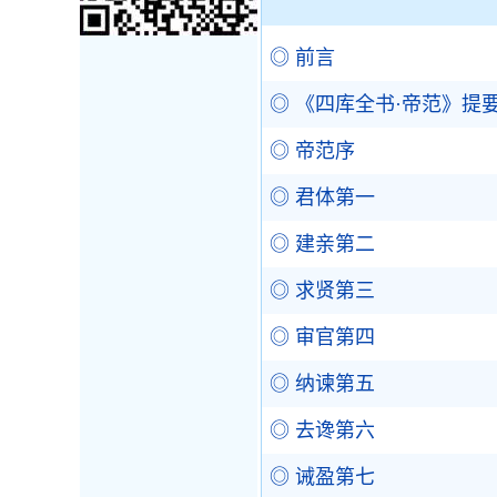
◎ 前言
◎ 《四库全书·帝范》提
◎ 帝范序
◎ 君体第一
◎ 建亲第二
◎ 求贤第三
◎ 审官第四
◎ 纳谏第五
◎ 去谗第六
◎ 诫盈第七