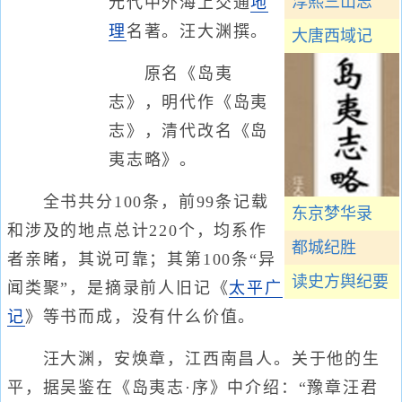
淳熙三山志
元代中外海上交通
地
理
名著。汪大渊撰。
大唐西域记
原名《岛夷
志》，明代作《岛夷
志》，清代改名《岛
夷志略》。
全书共分100条，前99条记载
东京梦华录
和涉及的地点总计220个，均系作
都城纪胜
者亲睹，其说可靠；其第100条“异
读史方舆纪要
闻类聚”，是摘录前人旧记《
太平广
记
》等书而成，没有什么价值。
汪大渊，安焕章，江西南昌人。关于他的生
平，据吴鉴在《岛夷志·序》中介绍：“豫章汪君