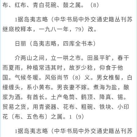
布、红布、青白花碗、鼓之属。（8）
1据岛夷志略（中华书局中外交通史籍丛刊苏
继庼校释本，一九八一年，79）改。
日丽（岛夷志略，四库全书本）
介两山之间，立一哄之市。田虽平旷，春干
而夏雨，种植常违其时，故岁少稔，仰食于他
国。气候冬暖。风俗尚节（8）义。男女椎髻，白
缦缠头，系小黄布。男丧妻不嫁。煮海为盐，酿
浆为酒。有酋长。土产龟筒、鹤顶、降真、锡。
贸易之货，用青瓷器、花布、粗碗、铁块、小印
花〔布、五色布〕之属。1（9）
1据岛夷志略（中华书局中外交通史籍丛刊苏