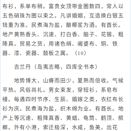
布衫，系单布稍。富贵女顶带金圏数四，常人以
五色硝珠为圏以束之。凡讲婚姻，互造换白银五
钱重为准。民煮海为盐，酿椰浆为酒。有酋长。
地产黄熟香头、沉速、打白香、脑子、花锡、粗
降真。贸易之货，用诸色绢、阇婆布、铜、铁
器、漆、瓷器、鼓板之属。（10）
吉兰丹（岛夷志略，四库全书本）
地势博大，山瘠而田少，夏熟而倍收。气候
平热。风俗尚礼。男女束发，穿短衫，系皂布
缦。每遇四时节序、生辰、婚嫁之类，衣红布长
衫为庆。民煮海为盐，织木绵为业。有酋长。地
产上等沉速、粗降真香、黄蜡、龟筒、鹤顶、槟
榔。外有小港，索迁极深，水咸，鱼美。出花