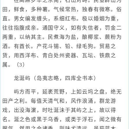
在阚麻罗华之东南，石山对峙。民垦辟山为
田，鲜食，多种薯。气候常热，独春有微寒。俗
直。男女编发缠头，系细红布。极以婚姻为重，
往往指腹成亲。通国守义，如有失信者，罚金二
两重，以纳其主。民煮海为盐，酿椰浆、蕨粉为
酒。有酋长。产花斗锡、铅、绿毛狗。贸易之
货，用西洋布、青白处州瓷器、瓦坛、铁鼎之
属。（3）
龙涎屿（岛夷志略，四库全书本）
屿方而平，延袤荒野，上如云坞之盘，绝无
田产之利。每值天清气和，风作浪涌，群龙游
戏，出没海濵，时吐涎沬于其屿之上，故以得
名。涎之色或黑于乌香，或类于浮石，闻之微有
腥气，然用之合诸香，则味尤清远，虽茄蓝木、