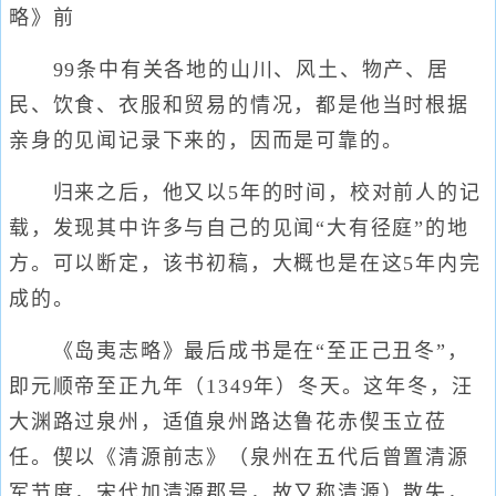
略》前
99条中有关各地的山川、风土、物产、居
民、饮食、衣服和贸易的情况，都是他当时根据
亲身的见闻记录下来的，因而是可靠的。
归来之后，他又以5年的时间，校对前人的记
载，发现其中许多与自己的见闻“大有径庭”的地
方。可以断定，该书初稿，大概也是在这5年内完
成的。
《岛夷志略》最后成书是在“至正己丑冬”，
即元顺帝至正九年（1349年）冬天。这年冬，汪
大渊路过泉州，适值泉州路达鲁花赤偰玉立莅
任。偰以《清源前志》（泉州在五代后曾置清源
军节度，宋代加清源郡号，故又称清源）散失，