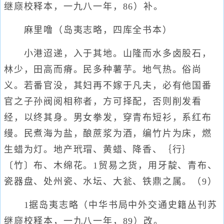
继庼校释本，一九八一年，86）补。
麻里噜（岛夷志略，四库全书本）
小港迢递，入于其地。山隆而水多卤股石，
林少，田高而瘠。民多种薯芋。地气热。俗尚
义。若番官没，其妇再不嫁于凡夫，必有他国番
官之子孙阀阅相称者，方可择配，否则削发看
经，以终其身。男女拳发，穿青布短衫，系红布
缦。民煮海为盐，酿蔗浆为酒，编竹片为床，燃
生蜡为灯。地产玳瑁、黄蜡、降香、｛行｝
〔竹〕布、木绵花。1贸易之货，用牙靛、青布、
瓷器盘、处州瓷、水坛、大瓮、铁鼎之属。（9）
1据岛夷志略（中华书局中外交通史籍丛刊苏
继庼校释本，一九八一年，89）改。