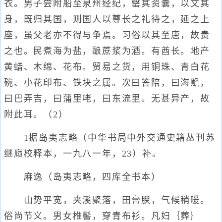
衣。男子尝附船至泉州经纪，罄其资囊，以文其
身，既归其国，则国人以尊长之礼待之，延之上
座，虽父老亦不得与争焉。习俗以其至唐，故贵
之也。民煮海为盐，酿蔗浆为酒。有酋长。地产
黄蜡、木绵、花布。贸易之货，用铜珠、青白花
碗、小花印布、铁块之属。次曰答陪，曰海赡，
曰巴弄吉，曰蒲里咾，曰东流里。无甚异产，故
附此耳。（2）
1据岛夷志略（中华书局中外交通史籍丛刊苏
继庼校释本，一九八一年，23）补。
麻逸（岛夷志略，四库全书本）
山势平宽，夹溪聚落，田膏腴，气候稍暖。
俗尚节义。男女椎髻，穿青布衫。凡妇｛葬｝