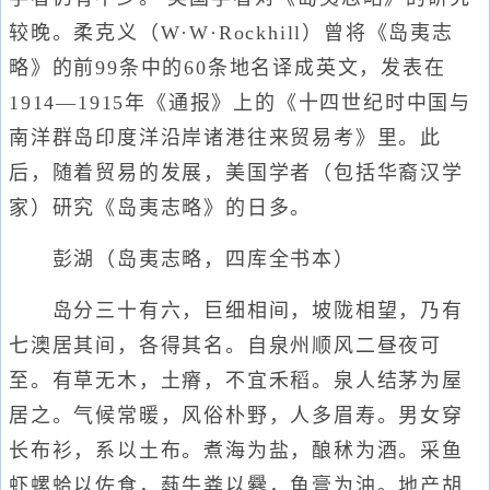
较晚。柔克义（W·W·Rockhill）曾将《岛夷志
略》的前99条中的60条地名译成英文，发表在
1914—1915年《通报》上的《十四世纪时中国与
南洋群岛印度洋沿岸诸港往来贸易考》里。此
后，随着贸易的发展，美国学者（包括华裔汉学
家）研究《岛夷志略》的日多。
彭湖（岛夷志略，四库全书本）
岛分三十有六，巨细相间，坡陇相望，乃有
七澳居其间，各得其名。自泉州顺风二昼夜可
至。有草无木，土瘠，不宜禾稻。泉人结茅为屋
居之。气候常暖，风俗朴野，人多眉寿。男女穿
长布衫，系以土布。煮海为盐，酿秫为酒。采鱼
虾螺蛤以佐食，蓺牛粪以爨，鱼膏为油。地产胡