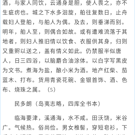
酒，与家人同饮，云通身是胆，使人畏之，亦不
生疵疠也。城之下水多洄旋，舶往复数日，止舟
载妇人登舶，与舶人为偶。及去，则垂涕而别。
明年，舶人至，则偶合如故。或有遭难流落于其
地者，则妇人推旧情以饮食、衣服供其身，归则
又重赆以送之，盖有情义如此。仍禁服半似唐
人，日三四浴，以脑麝合油涂体。以白字写黑皮
为文书。煮海为盐，酿小米为酒。地产红柴、茄
蓝木、打布。货用青瓷花碗、金银首饰、酒、色
布、烧珠之属。（5）
民多朗（岛夷志略，四库全书本）
临海要津，溪通海，水不咸。田沃饶，米谷
广。气候热。俗尚俭。男女椎髻，穿短皂衫，下