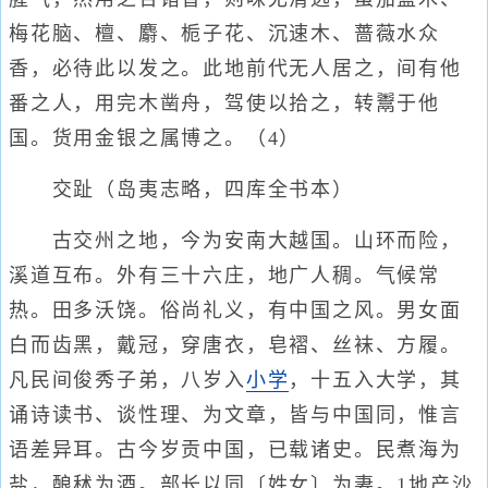
梅花脑、檀、麝、栀子花、沉速木、蔷薇水众
香，必待此以发之。此地前代无人居之，间有他
番之人，用完木凿舟，驾使以拾之，转鬻于他
国。货用金银之属博之。（4）
交趾（岛夷志略，四库全书本）
古交州之地，今为安南大越国。山环而险，
溪道互布。外有三十六庄，地广人稠。气候常
热。田多沃饶。俗尚礼义，有中国之风。男女面
白而齿黑，戴冠，穿唐衣，皂褶、丝袜、方履。
凡民间俊秀子弟，八岁入
小学
，十五入大学，其
诵诗读书、谈性理、为文章，皆与中国同，惟言
语差异耳。古今岁贡中国，已载诸史。民煮海为
盐，酿秫为酒。部长以同〔姓女〕为妻。1地产沙