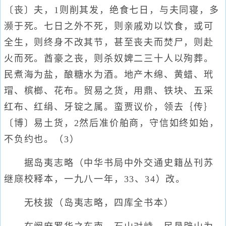
〔丧〕夫，1则削其发，绝食七日，与夫同寝，多
濒于死。七日之外不死，则亲戚劝以饮食，或可
全生，则终身不改其节，甚至丧夫而焚尸，则赴
火而死。酋豪之丧，则杀奴婢二三十人以殉葬。
民煮海为盐，酿糖水为酒。地产木绵、黄蜡、玳
瑁、槟榔、花布。贸易之货，用鼎、铁块、五采
红布、红绢、牙锭之属。蛮贾议价，领去｛传｝
〔博〕易土货，2然后准价舶商，守信如终如始，
不负约也。（3）
据岛夷志略（中华书局中外交通史籍丛刊苏
继庼校释本，一九八一年，33、34）改。
无枝拔（岛夷志略，四库全书本）