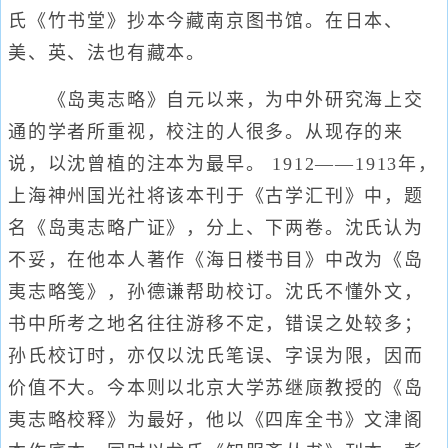
氏《竹书堂》抄本今藏南京图书馆。在日本、
美、英、法也有藏本。
《岛夷志略》自元以来，为中外研究海上交
通的学者所重视，校注的人很多。从现存的来
说，以沈曾植的注本为最早。 1912——1913年，
上海神州国光社将该本刊于《古学汇刊》中，题
名《岛夷志略广证》，分上、下两卷。沈氏认为
不妥，在他本人著作《海日楼书目》中改为《岛
夷志略笺》，孙德谦帮助校订。沈氏不懂外文，
书中所考之地名往往游移不定，错误之处较多；
孙氏校订时，亦仅以沈氏笔误、字误为限，因而
价值不大。今本则以北京大学苏继庼教授的《岛
夷志略校释》为最好，他以《四库全书》文津阁