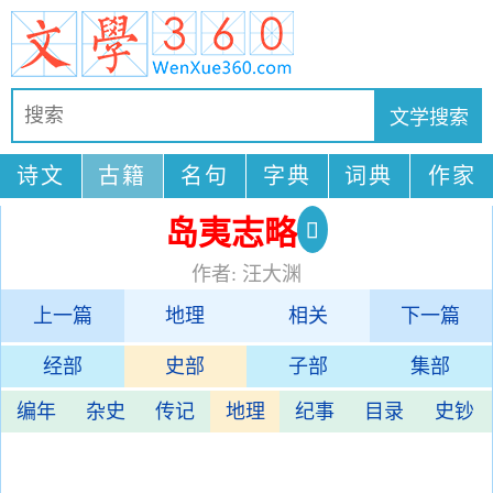
诗文
古籍
名句
字典
词典
作家
岛夷志略
作者: 汪大渊
上一篇
地理
相关
下一篇
经部
史部
子部
集部
编年
杂史
传记
地理
纪事
目录
史钞