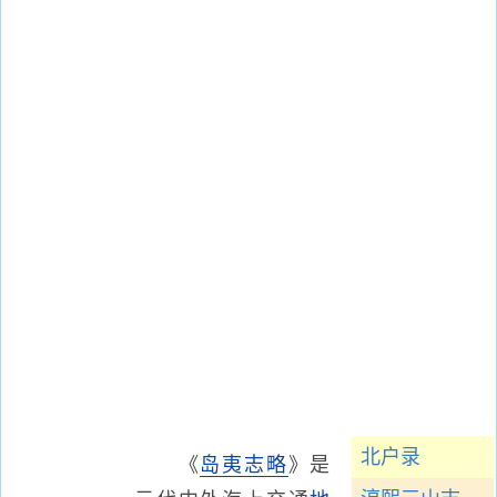
北户录
《
岛夷志略
》是