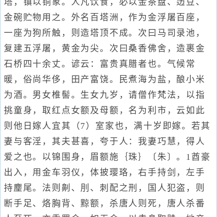
塔，镇以铜象。人凡饮食，必以金茶盘、笾豆、
金碗贮物用之。外名百塔洲，作为金浮屠百座，
一座为狗所触，则造塔顶不成。次曰马司录池，
复建五浮屠，黄金为尖。次曰桑香佛舍，造裹金
石桥四十余丈。谚云：富贵真腊者也。气候常
暖，俗尚华侈，田产富饶。民煮海为盐，酿小米
为酒。男女椎髻。生女九岁，请僧作梵法，以指
挑童身，取红点女额及母额，名为利市，云如此
则他日嫁人宜其（7）室家也，满十岁即嫁。若其
妻与客淫，其夫甚喜，夸于人：我妻巧慧，得人
爱之也。以锦围身，眉额施｛珠｝〔朱〕。1酋豪
出入，用金车羽仪，体披璎珞，右手持剑，左手
持麈尾。法则劓、刖、刺配之刑，国人犯盗，则
断手足、烙胸背、黥额，杀唐人则死，唐人杀番