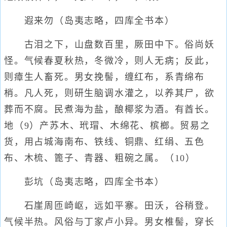
遐来勿（岛夷志略，四库全书本）
古泪之下，山盘数百里，厥田中下。俗尚妖
怪。气候春夏秋热，冬微冷，则人无病；反此，
则瘴生人畜死。男女挽髻，缠红布，系青绵布
梢。凡人死，则研生脑调水灌之，以养其尸，欲
葬而不腐。民煮海为盐，酿椰浆为酒。有酋长。
地（9）产苏木、玳瑁、木绵花、槟榔。贸易之
货，用占城海南布、铁线、铜鼎、红绢、五色
布、木梳、篦子、青器、粗碗之属。（10）
彭坑（岛夷志略，四库全书本）
石崖周匝崎岖，远如平寨。田沃，谷稍登。
气候半热。风俗与丁家卢小异。男女椎髻，穿长