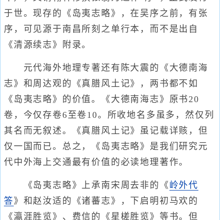
于世。现存的《岛夷志略》，在吴序之前，有张
序，可见源于南昌所刻之单行本，而不是出自
《清源续志》附录。
元代海外地理专著还有陈大震的《大德南海
志》和周达观的《真腊风土记》，两书都不如
《岛夷志略》的价值。《大德南海志》原书20
卷，今仅存卷6至卷10。所收地名多虽多，然仅列
其名而无叙述。《真腊风土记》虽记载详赅，但
仅一国而已。总之，《岛夷志略》是我们研究元
代中外海上交通最有价值的必读地理著作。
《岛夷志略》上承南宋周去非的《
岭外代
答
》和赵汝适的《诸蕃志》，下启明初马欢的
《瀛涯胜览》、费信的《星槎胜览》等书。但