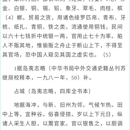
金、白银、铜、锡、铅、象牙、翠毛、肉桂、槟
（4）榔。贸易之货，用诸色绫罗匹帛、青布、牙
梳、纸扎、青铜、铁之类。流通使用铜钱，民间
以六十七钱折中统银一两，官用止七十为率。舶
人不贩其地，惟偷贩之舟止于断山上下，不得至
其官场，恐中国人窥见其国之虚实也。（5）
1据岛夷志略（中华书局中外交通史籍丛刊苏
继庼校释本，一九八一年，50）补。
占城（岛夷志略，四库全书本）
地据海冲，与新、旧州为邻。气候乍热。田
中上等，宜种谷。俗喜侵掠。岁以上下元日，纵
诸人采生人胆，以鬻官家。官以银售之，以胆调