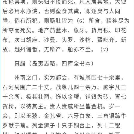
布掩其项，则头归不接而死。凡人居其地，大便
后必用水净浣，否则蛮食其粪，即逐臭与人同
睡。倘有所犯，则肠肚皆为（6）所食，精神尽为
所夺而死矣。地产茄蓝木、象牙。货用银、印花
布，次曰胡麻、沙曼、头罗、沙犗、寳毗齐。新
故、越州诸番，无所产，舶亦不至。（7）
真腊（岛夷志略，四库全书本）
州南之门，实为都会，有城周围七十余里，
石河周围广二十丈，战象几四十余万。殿宇凡三
十余所，极其壮丽。饰以金璧，铺银为砖，置七
寳椅，以待其主。贵人贵戚所坐皆金杌。岁一
会，则以玉猿、金孔雀、六牙白象、三角银蹄牛
罗献于前。列金狮子十只于铜台上，列十二银