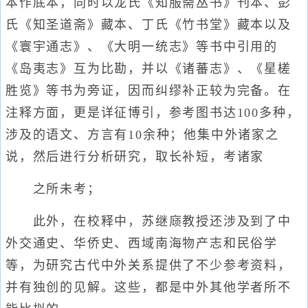
本作底本，同时以龙氏《知服斋丛书》刊本、彭
氏《知圣道斋》藏本、丁氏《竹书堂》藏本以及
《寰宇通志》、《大明一统志》等书中引用的
《岛夷志》互为比勘，并以《诸蕃志》、《星槎
胜览》等书为旁证，因而纠缪补正较为完备。在
注释方面，更是详征博引，参考图书达100多种，
涉及的语文、方言有10余种；他集中外诸家之
说，然后进行分析研究，取长补短，考诸家
之所未考；
此外，在校释中，苏继庼教授还涉及到了中
外交通史、华侨史、西域南海物产志和民俗学
等，为研究古代中外关系提供了不少参考资料，
并有独创的见解。这些，都是中外其他学者所不