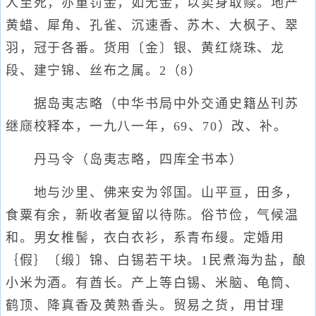
人至死，亦重罚金，如无金，以卖身取赎。地产
黄蜡、犀角、孔雀、沉速香、苏木、大枫子、翠
羽，冠于各番。货用〔金〕银、黄红烧珠、龙
段、建宁锦、丝布之属。2（8）
据岛夷志略（中华书局中外交通史籍丛刊苏
继庼校释本，一九八一年，69、70）改、补。
丹马令（岛夷志略，四库全书本）
地与沙里、佛来安为邻国。山平亘，田多，
食粟有余，新收者复留以待陈。俗节俭，气候温
和。男女椎髻，衣白衣衫，系青布缦。定婚用
｛假｝〔缎〕锦、白锡若干块。1民煮海为盐，酿
小米为酒。有酋长。产上等白锡、米脑、龟筒、
鹤顶、降真香及黄熟香头。贸易之货，用甘理