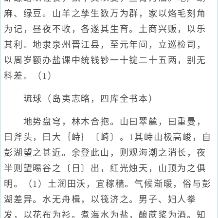
麻、绿豆。山羊之孳生数万为群，家以烙毛刻角
为记，昼夜不收，各遂其生育。土商兴贩，以乐
其利。地隶泉州晋江县，至元年间，立巡检司，
以周岁额办盐课中统钱钞一十锭二十五两，别无
科差。（1）
琉球（岛夷志略，四库全书本）
地势盘穹，林木合抱。山曰翠麓，曰重曼，
曰斧头，曰大｛峙｝〔崎〕。1其峙山极高峻，自
彭湖望之甚近。余登此山，则观海潮之消长，夜
半则望晹谷之〔日〕出，红光烛天，山顶为之俱
明。（1）土润田沃，宜稼穑。气候渐暖，俗与彭
湖差异。水无舟楫，以筏济之。男子、妇人拳
发，以花布为衫。煮海水为盐，酿蔗浆为酒。知