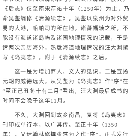
《后志》仅至南宋淳祐十年（1250年）为止，乃
命吴鉴编修《清源续志》。吴鉴以泉州为对外贸
易的大港，船舶司的所在地，诸蕃幅辏之所，不
能没有海道诸岛屿及诸国地理情况的记载，于是
请两次亲历海外，熟悉海道地理情况的汪大渊撰
写《岛夷志》，附于《清源续志》之后。
这一是为增加商人、文人的见识，二是宣扬
元朝的威德远大。从吴鉴为《岛夷志》作“序”在
“至正己丑冬十有二月”看出，汪大渊最后成书的
时间不会晚于这年11月。
不久，大渊回到故乡南昌，复将《岛夷志》
刊印成单行本，以广其传。至正十年（1350
年），又请翰林修撰张翥为之作“序”，正式发行