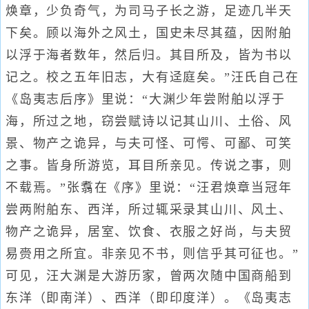
焕章，少负奇气，为司马子长之游，足迹几半天
下矣。顾以海外之风土，国史未尽其蕴，因附舶
以浮于海者数年，然后归。其目所及，皆为书以
记之。校之五年旧志，大有迳庭矣。”汪氏自己在
《岛夷志后序》里说：“大渊少年尝附舶以浮于
海，所过之地，窃尝赋诗以记其山川、土俗、风
景、物产之诡异，与夫可怪、可愕、可鄙、可笑
之事。皆身所游览，耳目所亲见。传说之事，则
不载焉。”张翥在《序》里说：“汪君焕章当冠年
尝两附舶东、西洋，所过辄采录其山川、风土、
物产之诡异，居室、饮食、衣服之好尚，与夫贸
易赍用之所宜。非亲见不书，则信乎其可征也。”
可见，汪大渊是大游历家，曾两次随中国商船到
东洋（即南洋）、西洋（即印度洋）。《岛夷志