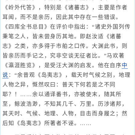
《岭外代答》，特别是《诸蕃志》，主要是作者
耳闻，而不是亲历，因此其中存在一些错误。
《四库全书总目》在评价中指出：“诸史外国列传
秉笔之人，皆未尝身历其地。即赵汝适《诸蕃
志》之类，亦多得于市舶之口传。大渊此书，则
皆亲历而手记之，究非空谈无征者比。”马欢著
《瀛涯胜览》，是受汪大渊的启发。他在自序
中
说
：“余昔观《岛夷志》，载天时气候之别，地理
人物之异，慨然叹曰：普天下何若是之不同
耶？！……余以通译番书，亦被使末，随其所
至，鲸波浩渺，不知其几千、万里。历涉诸邦，
其天时、气候、地理、人物，目击而身履之；然
后知《岛夷志》所著者不诬。……