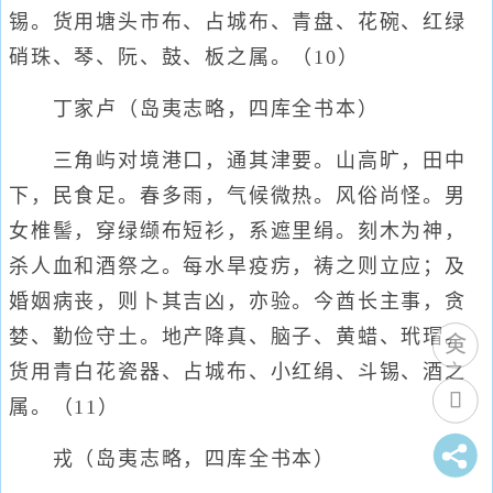
锡。货用塘头市布、占城布、青盘、花碗、红绿
硝珠、琴、阮、鼓、板之属。（10）
丁家卢（岛夷志略，四库全书本）
三角屿对境港口，通其津要。山高旷，田中
下，民食足。春多雨，气候微热。风俗尚怪。男
女椎髻，穿绿缬布短衫，系遮里绢。刻木为神，
杀人血和酒祭之。每水旱疫疠，祷之则立应；及
婚姻病丧，则卜其吉凶，亦验。今酋长主事，贪
婪、勤俭守土。地产降真、脑子、黄蜡、玳瑁。
货用青白花瓷器、占城布、小红绢、斗锡、酒之
属。（11）
戎（岛夷志略，四库全书本）