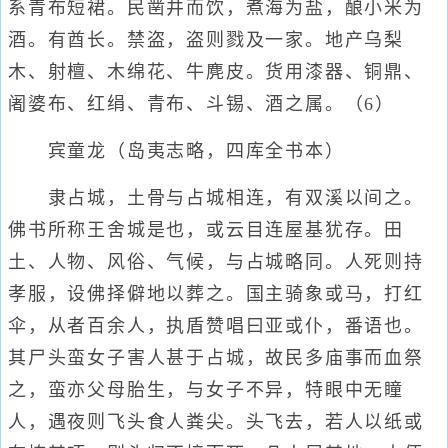
系青布短裙。民凿井而饮，煮海为盐，酿小米为
酒。有酋长。禁盗，盗则戮及一家。地产乌梨
木、射檀、木绵花、牛麂皮。货用漆器、铜鼎、
阇婆布、红绢、青布、斗锡、酒之属。（6）
宾童龙（岛夷志略，四库全书本）
隶占城，土骨与占城相连，有双溪以间之。
佛书所称王舍城是也，或云目连屋基犹存。田
土、人物、风俗、气候，与占城略同。人死则持
孝服，设佛择僻地以葬之。国主骑象或马，打红
伞，从者百余人，执盾赞唱曰亚或仆，番语也。
其尸头蛮女子害人甚于占城，故民多庙事而血祭
之，蛮亦父母胎生，与女子不异，特眼中无瞳
人，遇夜则飞头食人粪尖。头飞去，若人以纸或