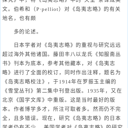
探究》中，将《岛夷志略》中的“天堂”条译成英
文。伯希和（P·pelliot）对《岛夷志略》的有关
地名，也有颇
多的论述。
日本学者对《岛夷志略》的重视与研究远远
超过海外其他诸国。藤田丰八以龙氏《知服斋丛
书》刊本为底本，参考其他藏本，对《岛夷志
略》进行了全面的校订，同时作出注释，题名为
《岛夷志略校注》，于1914年在罗振玉主编的
《雪堂丛刊》第二集中刊登出版。1935年，又在
北京《国学文库》中重版。这是当时最好的版
本。作者博学多才，所注可取者多。然而仍不完
全，且多错误。现在，研究《岛夷志略》的日本
学者仍有不少。 美国学者对《岛夷志略》的研究