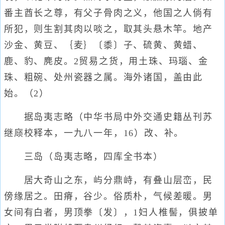
番主酋长之尊，有父子骨肉之义，他国之人倘有
所犯，则生割其肉以啖之，取其头悬木竿。地产
沙金、黄豆、｛麦｝〔黍〕子、硫黄、黄蜡、
鹿、豹、麂皮。2贸易之货，用土珠、玛瑙、金
珠、粗碗、处州瓷器之属。海外诸国，盖由此
始。（2）
据岛夷志略（中华书局中外交通史籍丛刊苏
继庼校释本，一九八一年，16）改、补。
三岛（岛夷志略，四库全书本）
居大奇山之东，屿分鼎峙，有叠山层峦，民
傍缘居之。田瘠，谷少。俗质朴，气候差暖。男
女间有白者，男顶拳〔发〕，1妇人椎髻，俱披单