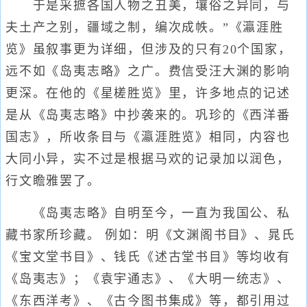
于是采摭各国人物之丑美，壤俗之异同，与
夫土产之别，疆域之制，编次成帙。”《瀛涯胜
览》虽叙事更为详细，但涉及的只有20个国家，
远不如《岛夷志略》之广。费信受汪大渊的影响
更深。在他的《星槎胜览》里，许多地点的记述
是从《岛夷志略》中抄袭来的。巩珍的《西洋番
国志》，所收条目与《瀛涯胜览》相同，内容也
大同小异，实不过是根据马欢的记录加以润色，
行文瞻雅罢了。
《岛夷志略》自明至今，一直为我国公、私
藏书家所珍藏。 例如：明《文渊阁书目》、晁氏
《宝文堂书目》、钱氏《述古堂书目》等均收有
《岛夷志》；《袁宇通志》、《大明一统志》、
《东西洋考》、《古今图书集成》等，都引用过