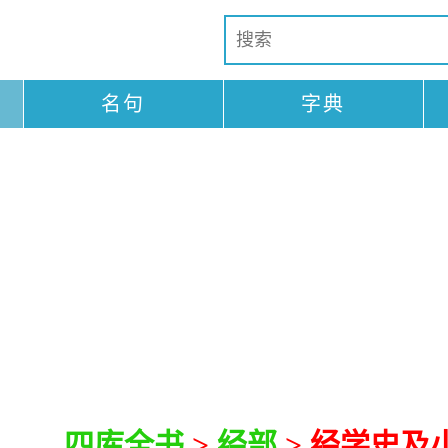
名句
字典
四库全书
>
经部
> 经学史及