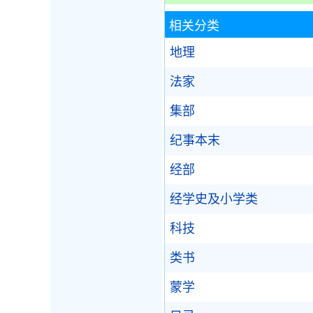
相关分类
地理
法家
集部
纪事本末
经部
经学史及小学类
科技
类书
蒙学