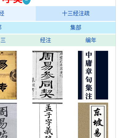
经
十三经注疏
部
集部
十三
经注
编年