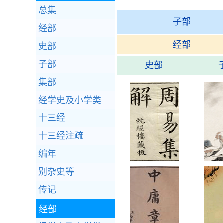
总集
子部
经部
经部
史部
子部
史部
集部
经学史及小学类
十三经
十三经注疏
编年
别杂史等
传记
经部